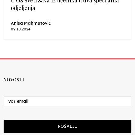
U OŠ Sveti Sava 12 učenika u dva specijalna
odjeljenja
Anisa Mahmutović
09.10.2024
NOVOSTI
POŠALJI