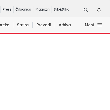
Press
Čitaonica
Magazin
Slik&Slika
mreže
Satira
Prevodi
Arhiva
Meni