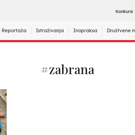
Konkursi
Reportaža
Istraživanja
Inopraksa
Društvene 
#zabrana