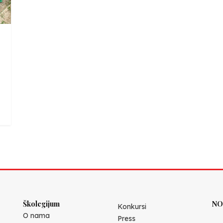
Školegijum
NO
Konkursi
O nama
Press