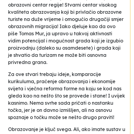
obrazovni centar regije! Stvarni centar visokog
kvaliteta obrazovanja koji bi privlačio
obrazovne
turiste
na duže vrijeme i omogućio drugačiji smjer
obrazovnih migracija! Iako djeluje kao da ovo
piše Tomas Mur, ja upravo u takvoj aktivnosti
vidim potencijal i mogućnost grada koji je izgubio
proizvodnju (daleko su osamdesete) i grada koji
je shvatio da turizam ne može biti osnovna
privredna grana.
Za ove stvari trebaju ideje, komparacije
kurikuluma, praćenje obrazovanja i ekonomije
svijeta i vječna
reforma forme
na koju se kod nas
gleda kao na nešto što se provede i stane! I uvijek
kasnimo. Nema svrhe sada pričati o nastanku
točka, jer je on davno izmišljen, ali na osnovu
spoznaje o točku može se nešto drugo praviti!
Obrazovanje je ključ svega. Ali, ako imate sustav u