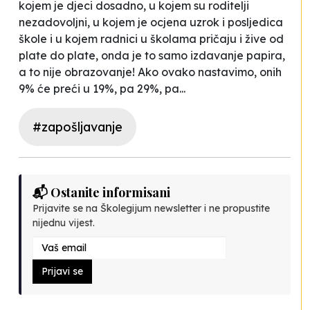
kojem je djeci dosadno, u kojem su roditelji
nezadovoljni, u kojem je ocjena uzrok i posljedica
škole i u kojem radnici u školama pričaju i žive
od
plate do plate
, onda je to samo
izdavanje papira
,
a to nije obrazovanje! Ako ovako nastavimo, onih
9% će preći u 19%, pa 29%, pa...
#zapošljavanje
📬 Ostanite informisani
Prijavite se na Školegijum newsletter i ne propustite
nijednu vijest.
Prijavi se