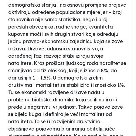
demografska stanja i na osnovu promjene brojeva
aktiviraju određene populacione mjere jer – broj
stanovnika nije samo statistika, nego i broj
poreskih obveznika, radne snage, kvantiteta
kupovne moći i svih drugih stvari koje određuju
jednu pravno-ekonomsku zajednicu koja se zove
država. Države, odnosno stanovništvo, u
određenoj fazi razvoja stabiliziraju svoje
natalitete. Kroz prošlost ljudskog roda natalitet se
smanjivao od
fiziološkog
, koji je iznosio 8%, do
današnjih 1 – 1,5%. U demografski zrelim
društvima i mortalitet se stabilizira i iznosi oko 1%.
Tu se ekonomski razvijene države nađu u
problemu biološke dinamike koja se ili nulira ili
pređe u negativnu vrijednost. Takva pojava zove
se
bijela kuga
i definira je veći mortalitet od
nataliteta. To se u razvijenim društvima
objašnjava pojavama planiranja obitelji, jače