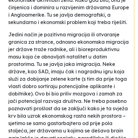
ekonomske aktivnosti žena. Kako god bilo, ona je
činjenica i dominira u razvijenim državama Europe
i Angloamerike. Tu se javlja demografski, a
sekundarno i ekonomski problem koji treba riješiti.
Jedini način je
pozitivna migracija
ili
otvaranje
granica
za strance, odnosno ekonomska migracija
jer države traže radnike, ali i bioreproduktivnu
masu koja će obnavljati natalitet u datim
prostorima. Tu se javlja jaka imigracija. Neke
države, kao SAD, imaju čak i nagradnu igru koja
služi za dobijanje zelene karte (s tim da prije toga
vlasti dobro
sortiraju
potencijalne aplikante i
dobitnike). Ovo bi bio
priliv mozgova
i zamah za
jači potencijal razvoja društva. Ne treba posebno
poznavati prošlost da se zaključi kako je ta
svježa
krv
bila uzrok ekonomskog rasta nekih prostora –
sjetimo se samo gastarbajtera od prije pola
stoljeća, jer državama u kojima se dešava
brain