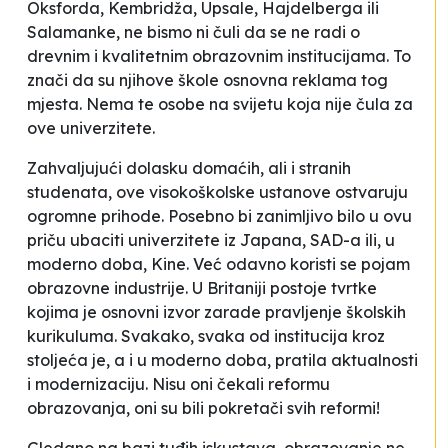
Oksforda, Kembridža, Upsale, Hajdelberga ili
Salamanke, ne bismo ni čuli da se ne radi o
drevnim i kvalitetnim obrazovnim institucijama. To
znači da su njihove škole osnovna
reklama
tog
mjesta. Nema te osobe na svijetu koja nije čula za
ove univerzitete.
Zahvaljujući dolasku domaćih, ali i stranih
studenata, ove visokoškolske ustanove ostvaruju
ogromne prihode. Posebno bi zanimljivo bilo u ovu
priču
ubaciti
univerzitete iz Japana, SAD-a ili, u
moderno doba, Kine. Već odavno koristi se pojam
obrazovne industrije. U Britaniji postoje tvrtke
kojima je osnovni izvor zarade pravljenje školskih
kurikuluma. Svakako, svaka od institucija kroz
stoljeća je, a i u moderno doba, pratila aktualnosti
i modernizaciju. Nisu oni čekali reformu
obrazovanja, oni su bili pokretači svih reformi!