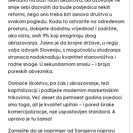
Gledano na bazi tuđih iskustava, obrazovanje ne
smije sebi dozvoliti da bude posljedica nekih
reformi, nego ono treba biti osnova društva u
svakom pogledu. Kada to ostvarite na određenom
prostoru, dobijete dodatnu vrijednost i zadržite,
ako ništa, onih 9% koji emigriraju zbog
obrazovanja. Jasno je da brojne države, u regiji
valja izdvojiti Sloveniju, s mogućnošću studiranja
stranaca nadoknađuju kvantitet stanovništva i
radne snage. U sekundarnom smislu – i broja
poreskih obveznika.
Domaće školstvo, pa čak i obrazovanje, teži
kapitalizaciji i podliježe modernim marketinškim
trikovima. Već deset do petnaest godina svjedoci
smo toga, ali je kvalitet upitan – i pored široke
komercijalizacije, nije uspostavljen standard. A
upravo je tu šansa!
Zamislite da se naprimjer od Sarajeva napravi