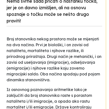
Nema svrhe sada pričati o nastanku točka,
jer je on davno izmišljen, ali na osnovu
spoznaje o točku može se nešto drugo
praviti!
Broj stanovnika nekog prostora može se mijenjati
na dva načina. Prvi je biološki, i on zavisi od
nataliteta, mortaliteta i njihove razlike, ili
prirodnog priraštaja. Drugi način je mehanički, i on
zavisi od useljavanja (imigracije), odseljavanja
(emigracije) i njihove razlike koju zovemo
migracijski saldo. Oba načina spadaju pod pojam
dinamika stanovništva
.
Iz osnovnog poznavanja aritmetike lako je
zaključiti da broj stanovnika raste s porastom
nataliteta i/ili imigracije, a opada ako rastu
mortalitet i/ili emigracije. Države kontroliraju