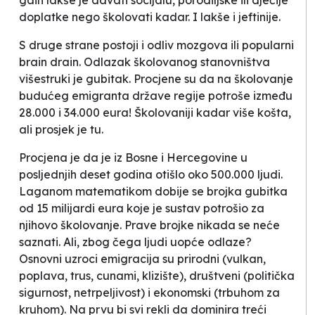
gain
lakše je davati
socijalu
, porodiljske ili dječije
doplatke nego školovati kadar. I lakše i jeftinije.
S druge strane postoji i
odliv mozgova
ili popularni
brain drain
. Odlazak školovanog stanovništva
višestruki je gubitak. Procjene su da na školovanje
budućeg emigranta države regije potroše između
28.000 i 34.000 eura! Školovaniji kadar više košta,
ali prosjek je tu.
Procjena je da je iz Bosne i Hercegovine u
posljednjih deset godina otišlo oko 500.000 ljudi.
Laganom matematikom dobije se brojka gubitka
od 15 milijardi eura koje je sustav
potrošio
za
njihovo školovanje. Prave brojke nikada se neće
saznati. Ali, zbog čega ljudi uopće odlaze?
Osnovni uzroci emigracija su prirodni (vulkan,
poplava, trus, cunami, klizište), društveni (politička
sigurnost, netrpeljivost) i ekonomski (trbuhom za
kruhom). Na prvu bi svi rekli da dominira treći