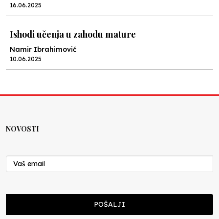
16.06.2025
Ishodi učenja u zahodu mature
Namir Ibrahimović
10.06.2025
Kraj školske godine, fotofiniš
Anes Osmić
04.06.2025
NOVOSTI
Reformar’s Coming
Nenad Veličković
29.10.2024
Cuke i djeca
POŠALJI
Školegijum redakcija