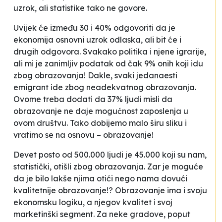
uzrok, ali statistike tako ne govore.
Uvijek će između 30 i 40% odgovoriti da je
ekonomija osnovni uzrok odlaska, ali bit će i
drugih odgovora. Svakako politika i njene
igrarije
,
ali mi je zanimljiv podatak od čak 9% onih koji idu
zbog obrazovanja! Dakle, svaki jedanaesti
emigrant ide zbog neadekvatnog obrazovanja.
Ovome treba dodati da 37% ljudi misli da
obrazovanje ne daje mogućnost zaposlenja u
ovom društvu. Tako dobijemo malo širu sliku i
vratimo se na osnovu – obrazovanje!
Devet posto od 500.000 ljudi je 45.000 koji su nam,
statistički, otišli zbog obrazovanja. Zar je moguće
da je bilo lakše njima otići nego nama
dovući
kvalitetnije obrazovanje!? Obrazovanje ima i svoju
ekonomsku logiku, a njegov kvalitet i svoj
marketinški segment. Za neke gradove, poput