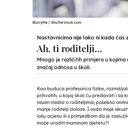
BlurryMe / Shutterstock.com
Nastavnicima nije lako ni kada čas 
Ah, ti roditelji…
Mnogo je različitih primjera u kojima 
značaj odnosa u školi.
Kao buduća profesorica fizike, razmišlj
prihvatiti, u kojoj školi ću predavati i s
nisam mislila o roditeljima, posebno onima
manje roditelji dolaze. I sada moje iskus
lošu ocjenu ili s primjedbom da je
zasluži
može uraditi maminom djetetu
?!