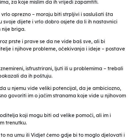
ma, za koje mislim da ih vrijedi zapamtiti.
rlo oprezno – moraju biti strpljivi i saslušati šta
u svoje dijete i vrlo dobro osjete da li ih nastavnici
 nije briga.
oz prste i prave se da ne vide baš sve, ali bi
itelje i njihove probleme, očekivanja i ideje – postave
nemireni, isfrustrirani, ljuti ili u problemima – trebali
e pokazali da ih poštuju.
i da u njemu vide veliki potencijal, da je ambiciozno,
o govoriti im o jačim stranama koje vide u njihovom
ditelja koji mogu biti od velike pomoći, ali im i
om trenutku.
 to na umu
ili
Vidjet ćemo gdje bi to moglo djelovati
i