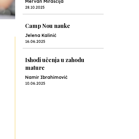
Mervan Miraščija
28.10.2025
Camp Nou nauke
Jelena Kalinić
16.06.2025
Ishodi učenja u zahodu
mature
Namir Ibrahimović
10.06.2025
Kraj školske godine, fotofiniš
Anes Osmić
04.06.2025
Reformar’s Coming