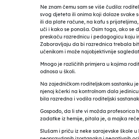
Ne znam čemu sam se više čudila: roditelj
svog djeteta ili onima koji dolaze svake s
ili da plate račune, na kafu s prijateljim
uči i kako se ponaša. Osim toga, ako se d
preskaču razrednicu i pedagogicu koju i
Zaboravljaju da bi razrednica trebala bi
učenikom i može najobjektivnije sagledati
Mnogo je različitih primjera u kojima rodi
odnosa u školi.
Na zajedničkom roditeljskom sastanku jed
njenoj kćerki na kontrolnom dala jedinicu, 
bila razredna i vodila roditeljski sastana
Gospođo, da li ste vi možda profesorica 
zadatke iz hemije
, pitala je, a majka reč
Slušam i priču iz neke sarajevske škole 
neopravdanih izostanaka i negativnih ocj