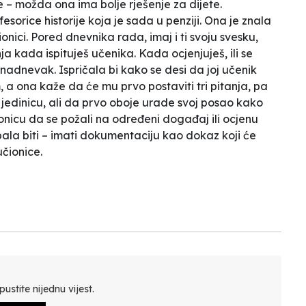
e – možda ona ima bolje rješenje za dijete.
sorice historije koja je sada u penziji. Ona je znala
ici. Pored dnevnika rada, imaj i ti svoju svesku,
anja kada ispituješ učenika. Kada ocjenjuješ, ili se
či nadnevak
. Ispričala bi kako se
desi da joj učenik
m
, a ona kaže da će mu prvo postaviti tri pitanja, pa
jedinicu, ali da prvo oboje urade svoj posao kako
onicu da se požali na određeni događaj ili ocjenu
bala biti – imati dokumentaciju kao dokaz koji će
učionice
.
ustite nijednu vijest.