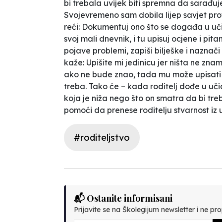
bi trebala uvijek biti spremna da sarađuj
Svojevremeno sam dobila lijep savjet profe
reći:
Dokumentuj ono što se događa u učion
svoj mali dnevnik, i tu upisuj ocjene i pit
pojave problemi, zapiši bilješke i nazna
kaže:
Upišite mi jedinicu jer ništa ne zna
ako ne bude znao, tada mu može upisati 
treba. Tako će – kada roditelj dođe u uči
koja je niža nego što on smatra da bi tre
pomoći da prenese roditelju stvarnost iz 
#roditeljstvo
📬 Ostanite informisani
Prijavite se na Školegijum newsletter i ne prop