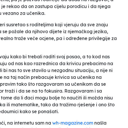
i je rekao da on zastupa cijelu porodicu i da njega
u vezano za učenika.
eri susretao s roditeljima koji vjeruju da sve znaju
da se požale da njihovo dijete iz njemačkog jezika,
ealno traže veće ocjene, pa i određene privilegije za
ju kako bi trebali raditi svoj posao, a to kod nas
kuju od nas kao razrednica da krivicu prebacimo na
bi nas to sve stavilo u nezgodnu situaciju, a nije ni
 na taj način prebacuje krivica sa učenika na
popravim tako što razgovaram sa učenikom da se
or traži i da se na to fokusira. Razgovaram i sa
tome da li đaci mogu bolje to naučiti ili možda nisu
a ili matematike, tako da tražimo rješenje i ono što
nedoumici kako se ponašati.
ći, na internetu sam na
wh-magazine.com
našla