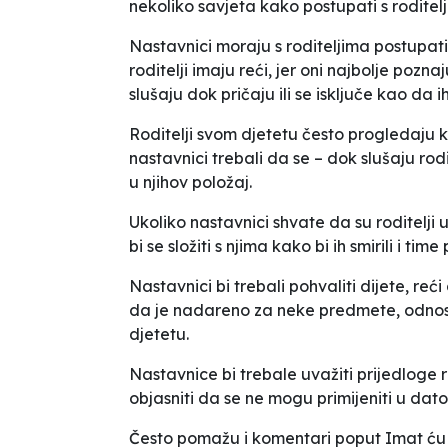
nekoliko savjeta kako postupati s roditelji
Nastavnici moraju s roditeljima postupati v
roditelji imaju reći, jer oni najbolje poznaj
slušaju dok pričaju ili se isključe kao da ih
Roditelji svom djetetu često progledaju kr
nastavnici trebali da se – dok slušaju rod
u njihov položaj.
Ukoliko nastavnici shvate da su roditelji uz
bi se složiti s njima kako bi ih smirili i tim
Nastavnici bi trebali pohvaliti dijete, reć
da je nadareno za neke predmete, odnosn
djetetu.
Nastavnice bi trebale uvažiti prijedloge ro
objasniti da se ne mogu primijeniti u dat
Često pomažu i komentari poput
Imat ću