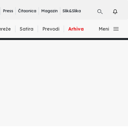
Press
Čitaonica
Magazin
Slik&Slika
mreže
Satira
Prevodi
Arhiva
Meni