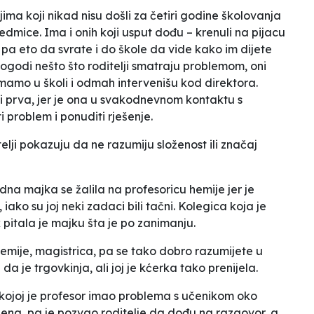
ima koji nikad nisu došli za četiri godine školovanja
edmice. Ima i onih koji usput dođu – krenuli na pijacu
a, pa eto da svrate i do škole da vide kako im dijete
ogodi nešto što roditelji smatraju problemom, oni
mamo u školi i odmah intervenišu kod direktora.
ti prva, jer je ona u svakodnevnom kontaktu s
 problem i ponuditi rješenje.
telji pokazuju da ne razumiju složenost ili značaj
na majka se žalila na profesoricu hemije jer je
iako su joj neki zadaci bili tačni. Kolegica koja je
k pitala je majku šta je po zanimanju.
hemije, magistrica, pa se tako dobro razumijete u
e da je trgovkinja,
ali joj je kćerka tako prenijela
.
u kojoj je profesor imao problema s učenikom oko
ena, pa je pozvao roditelje da dođu na razgovor, a