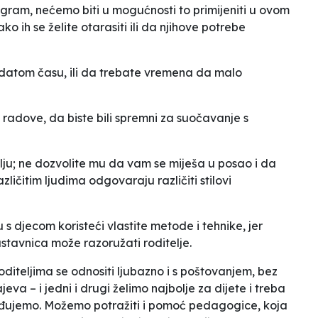
ogram, nećemo biti u mogućnosti to primijeniti u ovom
ako ih se želite
otarasiti
ili da njihove potrebe
 datom času, ili da trebate vremena da malo
e radove, da biste bili spremni za suočavanje s
lju; ne dozvolite mu da vam se miješa u posao i da
zličitim ljudima odgovaraju različiti stilovi
u s djecom koristeći vlastite metode i tehnike, jer
tavnica može razoružati roditelje.
diteljima se odnositi ljubazno i s poštovanjem, bez
eva – i jedni i drugi želimo najbolje za dijete i treba
rađujemo. Možemo potražiti i pomoć pedagogice, koja