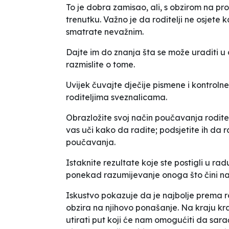
To je dobra zamisao, ali, s obzirom na pr
trenutku
. Važno je da roditelji ne osjete k
smatrate nevažnim.
Dajte im do znanja šta se može uraditi u
razmislite o tome.
Uvijek čuvajte dječije pismene i kontroln
roditeljima
sveznalicama
.
Obrazložite svoj način poučavanja rodite
vas uči kako da radite; podsjetite ih da ra
poučavanja.
Istaknite rezultate koje ste postigli u rad
ponekad razumijevanje onoga što čini nas
Iskustvo pokazuje da je najbolje prema ro
obzira na njihovo ponašanje. Na kraju kraj
utirati put koji će nam omogućiti da sa