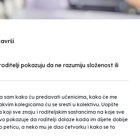
završi
roditelji pokazuju da ne razumiju složenost ili
ala sam kako ću predavati učenicima, kako će me
a kakvim kolegicama ću se sresti u kolektivu. Uopšte
 koji sve znaju i roditeljskim sastancima na koje sve
tvo pokazuje da roditelji dolaze kada im dijete dobije
lo peticu, a neko mu je dao četvorku
i
kako se to