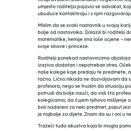
umjesto roditelja pojavio se advokat, koj
ubuduće kontaktiraju i s njim razgovaraj
Mislim da se svaki nastavnik u svojoj karij
bolje od nastavnika. Dolazili bi roditelji 
matematike, hemije ima loše ocjene – ner
svoje
sinove
i
princeze.
Roditelji ponekad nastavnicima objašnjava
izaziva dodatan i nepotreban stres. Oče
naše kolege koje predaju te predmete, ali 
tačno. Lično nikada ne dozvoljavam da se
profesora, nego se trudim da situaciju 
potrudi da bolje nauči, da vidi šta profes
kolegicama, da čujem njihovo mišljenje o 
baš nadareni za neki predmet, poput jezik
je najbolje za dijete. Znam da su i oni u 
Tražeći tuđa iskustva koja bi mogla pomo