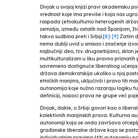
Divjak u svojoj knjizi pravi akademsku p
vrednost koje ima previše i koja nas ugr
raspada
(etnokulturno heterogenih držav
zemalja, između ostalih nad Španijom, I
,
takva sudbina preti i Srbiji
.
[8]
[9]
Zatim d
nema dublji uvid u smisao i značenje izvo
najbučniji deo, tzv. drugosrbijanci, sklon 
multikulturalizam u liku pravno priznatih
savremeno dostignuće liberalnog učenja, 
država demokratskija ukoliko u njoj posto
etničkih manjina, uključivši i pravo tih m
autonomija koje nužno razaraju logiku fu
definiciji, nosioci prava ne grupe već poj
Divjak, dakle, o Srbiji govori kao o libe
kolektivnih manjinskih prava. Kulturna aut
autonomiji koja se onda završava otceplj
građanske liberalne države koja se postav
individualnim pravima štiti autonomiju p