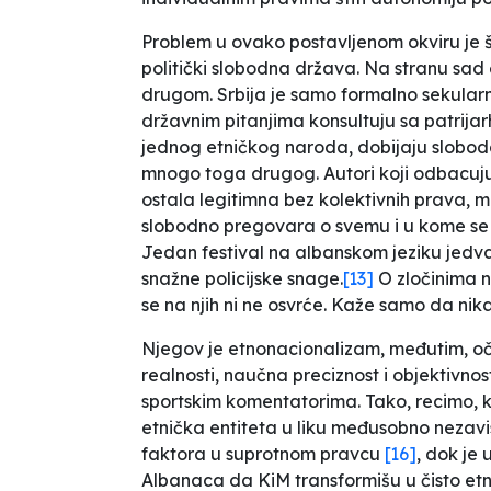
Problem u ovako postavljenom okviru je št
politički slobodna država. Na stranu sa
drugom. Srbija je samo formalno sekularna
državnim pitanjima konsultuju sa patrij
jednog etničkog naroda, dobijaju slobod
mnogo toga drugog. Autori koji odbacuju
ostala legitimna bez kolektivnih prava, m
slobodno pregovara o svemu i u kome se pri
Jedan festival na albanskom jeziku jedv
snažne policijske snage.
[13]
O zločinima n
se na njih ni ne osvrće. Kaže samo da
nik
Njegov je etnonacionalizam, međutim, oči
realnosti, naučna preciznost i objektivnos
sportskim komentatorima. Tako, recimo, 
etnička entiteta u liku međusobno nezavis
faktora u suprotnom pravcu
[16]
, dok je 
Albanaca da KiM transformišu u čisto et