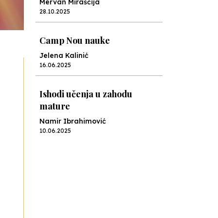
Mervan Miraščija
28.10.2025
Camp Nou nauke
Jelena Kalinić
16.06.2025
Ishodi učenja u zahodu
mature
Namir Ibrahimović
10.06.2025
Kraj školske godine, fotofiniš
Anes Osmić
04.06.2025
Reformar’s Coming