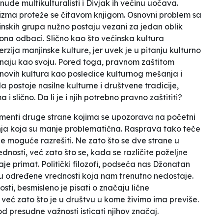
nude multikulturalisti i Divjak ih većinu uočava.
lizma proteže se čitavom knjigom. Osnovni problem sa
inskih grupa nužno postaju vezani za jedan oblik
ona odbaci. Slično kao što većinska kultura
ija manjinske kulture, jer uvek je u pitanju kulturno
znaju kao svoju. Pored toga, pravnom zaštitom
novih kultura kao posledice kulturnog mešanja i
postoje nasilne kulturne i društvene tradicije,
 slično. Da li je i njih potrebno pravno zaštititi?
umenti druge strane kojima se upozorava na početni
nja koja su manje problematična. Rasprava tako teče
 je moguće razrešiti. Ne zato što se dve strane u
dnosti, već zato što se, kada se različite poželjne
je primat. Politički filozofi, podseća nas Džonatan
aju određene vrednosti koja nam trenutno nedostaje.
ti, besmisleno je pisati o značaju lične
 već zato što je u društvu u kome živimo ima previše.
d presudne važnosti isticati njihov značaj.