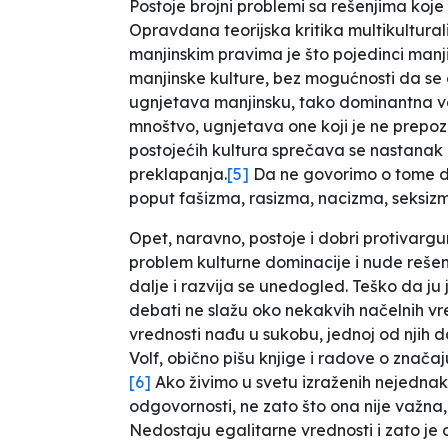
Postoje brojni problemi sa rešenjima koje 
Opravdana teorijska kritika multikultura
manjinskim pravima je što pojedinci manj
manjinske kulture, bez mogućnosti da se 
ugnjetava manjinsku, tako dominantna verz
mnoštvo, ugnjetava one koji je ne prepo
postojećih kultura sprečava se nastanak 
preklapanja.
[5]
Da ne govorimo o tome da 
poput fašizma, rasizma, nacizma, seksizma i
Opet, naravno, postoje i dobri protivarg
problem kulturne dominacije i nude reše
dalje i razvija se unedogled. Teško da ju
debati ne slažu oko nekakvih načelnih vre
vrednosti nađu u sukobu, jednoj od njih da
Volf, obično pišu knjige i radove o znač
[6]
Ako živimo u svetu izraženih nejednakos
odgovornosti, ne zato što ona nije važna,
Nedostaju egalitarne vrednosti i zato je o