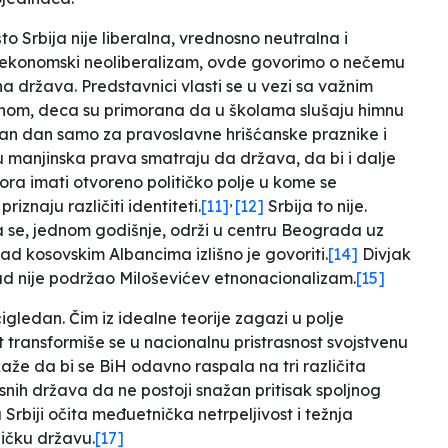
o Srbija nije liberalna, vrednosno neutralna i
d ekonomski neoliberalizam, ovde govorimo o nečemu
 država. Predstavnici vlasti se u vezi sa važnim
arhom, deca su primorana da u školama slušaju himnu
an dan samo za pravoslavne hrišćanske praznike i
 manjinska prava smatraju da država, da bi i dalje
ora imati otvoreno političko polje u kome se
,
znaju različiti identiteti.
[11]
[12]
Srbija to nije.
a se, jednom godišnje, održi u centru Beograda uz
ad kosovskim Albancima izlišno je govoriti.
[14]
Divjak
ad nije podržao Miloševićev etnonacionalizam
.
[15]
gledan. Čim iz idealne teorije zagazi u polje
t transformiše se u nacionalnu pristrasnost svojstvenu
kaže da bi se BiH
odavno raspala na tri različita
nih država da ne postoji snažan pritisak spoljnog
u Srbiji
očita međuetnička netrpeljivost i težnja
ničku državu
.
[17]