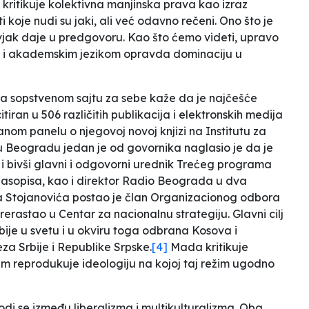
ma kritikuje kolektivna manjinska prava kao izraz
i koje nudi su jaki, ali već odavno rečeni. Ono što je
 Divjak daje u predgovoru. Kao što ćemo videti, upravo
m i akademskim jezikom opravda dominaciju u
 Na sopstvenom sajtu za sebe kaže da je
najčešće
citiran u 506 različitih publikacija i elektronskih medija
m panelu o njegovoj novoj knjizi na Institutu za
ta u Beogradu jedan je od govornika naglasio je da je
i bivši
glavni i odgovorni urednik Trećeg programa
asopisa, kao i direktor Radio Beograda u dva
 Stojanovića postao je član Organizacionog odbora
rerastao u Centar za nacionalnu strategiju. Glavni cilj
rbije u svetu i u okviru toga odbrana Kosova i
eza Srbije i Republike Srpske
.
[4]
Mada kritikuje
zam reprodukuje ideologiju na kojoj taj režim ugodno
 vodi se između liberalizma i multikulturalizma. Oba