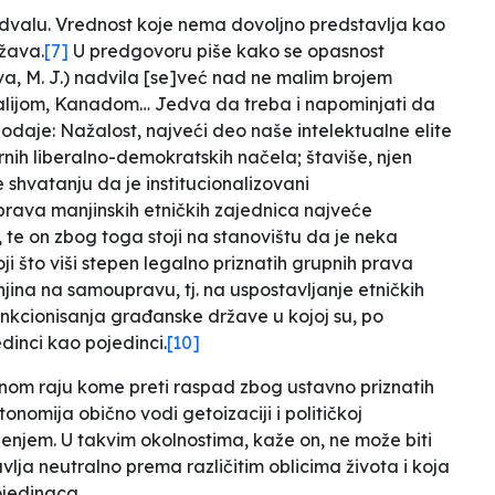
odvalu. Vrednost koje nema dovoljno predstavlja kao
ožava.
[7]
U predgovoru piše kako se
opasnost
a, M. J.)
nadvila
[se]
već nad ne malim brojem
talijom, Kanadom… Jedva da treba i napominjati da
odaje:
Nažalost, najveći deo naše intelektualne elite
rnih liberalno-demokratskih načela; štaviše, njen
je shvatanju da je institucionalizovani
 prava manjinskih etničkih zajednica najveće
te on zbog toga stoji na stanovištu da je neka
ji što viši stepen legalno priznatih grupnih prava
anjina na samoupravu, tj. na uspostavljanje etničkih
nkcionisanja građanske države u kojoj su, po
edinci kao pojedinci
.
[10]
ralnom raju kome preti raspad zbog ustavno priznatih
onomija obično vodi getoizaciji i političkoj
enjem. U takvim okolnostima, kaže on, ne može biti
lja neutralno prema različitim oblicima života i koja
ojedinaca.