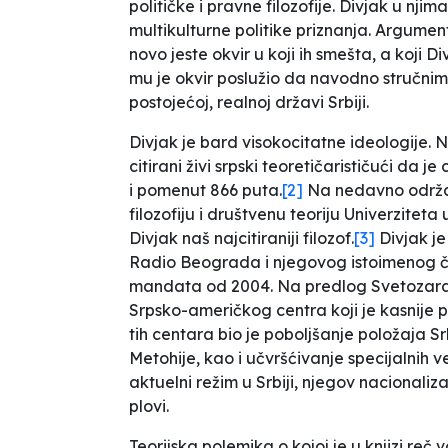
političke i pravne filozofije. Divjak u nji
multikulturne politike priznanja. Argument
novo jeste okvir u koji ih smešta, a koji
mu je okvir poslužio da navodno stručni
postojećoj, realnoj državi Srbiji.
Divjak je bard visokocitatne ideologije.
citirani živi srpski teoretičar
ističući da je
i
pomenut 866 puta
.
[2]
Na nedavno održano
filozofiju i društvenu teoriju Univerzite
Divjak naš najcitiraniji filozof.
[3]
Divjak je 
Radio Beograda i njegovog istoimenog č
mandata od 2004. Na predlog Svetozara
Srpsko-američkog centra koji je kasnije p
tih centara bio je poboljšanje položaja S
Metohije, kao i učvršćivanje specijalnih v
aktuelni režim u Srbiji, njegov nacionali
plovi.
Teorijska polemika o kojoj je u knjizi reč