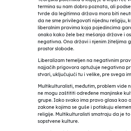
termina su nam dobro poznata, ali podset
tvrde da legitimna država mora biti neu
da ne sme privilegovati nijednu religiju, ku
liberalnim pravima koja pojedincima gara
onako kako žele bez mešanja države i ost
negativna. Ona državi i njenim žiteljima g
prostor slobode.
Liberalizam temeljen na negativnim pravi
najjačih prigovora optužuje negativna pr
stvari, uključujući tu i velike, pre svega
Multikulturalisti, međutim, problem vide
ne mogu zaštititi određene manjinske ku
grupe. Iako svako ima pravo glasa kao o
zakone kojima se guše i potiskuju element
religije. Multikulturalisti smatraju da j
sopstvene kulture.