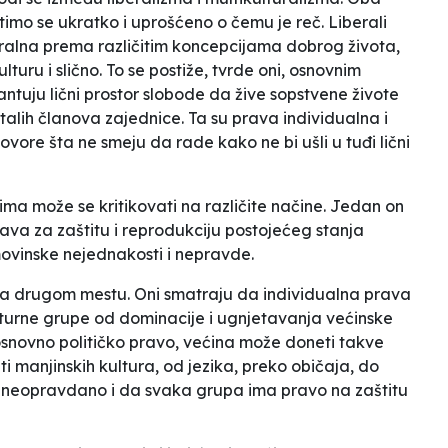
imo se ukratko i uprošćeno o čemu je reč. Liberali
tralna prema različitim koncepcijama dobrog života,
lturu i slično. To se postiže, tvrde oni, osnovnim
ntuju lični prostor slobode da žive sopstvene živote
alih članova zajednice. Ta su prava individualna i
ovore šta ne smeju da rade kako ne bi ušli u tuđi lični
ma može se kritikovati na različite načine. Jedan on
ava za zaštitu i reprodukciju postojećeg stanja
 imovinske nejednakosti i nepravde.
 na drugom mestu. Oni smatraju da individualna prava
lturne grupe od dominacije i ugnjetavanja većinske
snovno političko pravo, većina može doneti takve
i manjinskih kultura, od jezika, preko običaja, do
e to neopravdano i da svaka grupa ima pravo na zaštitu