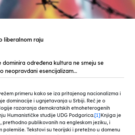
o liberalnom raju
e dominira određena kultura ne smeju se
io neopravdani esencijalizam...
ežem primeru kako se iza pritajenog nacionalizma i
 dominacije i ugnjetavanja u Srbiji. Reč je o
logije razaranja demokratskih etnoheterogenih
anju Humanističke studije UDG Podgorica
.
[1]
Knjiga je
 prethodno publikovanih na engleskom jeziku, i
polemiše. Tekstovi su teorijski i pretežno u domenu