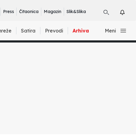
Press
Čitaonica
Magazin
Slik&Slika
mreže
Satira
Prevodi
Arhiva
Meni