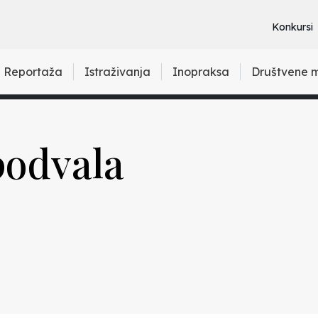
Konkursi
Reportaža
Istraživanja
Inopraksa
Društvene 
podvala