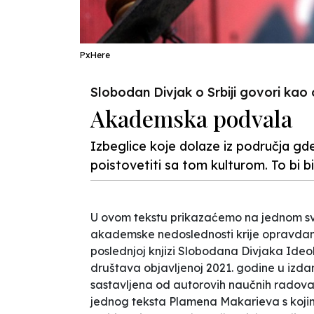
PxHere
Slobodan Divjak o Srbiji govori kao 
Akademska podvala
Izbeglice koje dolaze iz područja gd
poistovetiti sa tom kulturom. To bi b
U ovom tekstu prikazaćemo na jednom sv
akademske nedoslednosti krije opravdanje
poslednjoj knjizi Slobodana Divjaka
Ideo
društava
objavljenoj 2021. godine u izd
sastavljena od autorovih naučnih radova,
jednog teksta Plamena Makarieva s kojim 