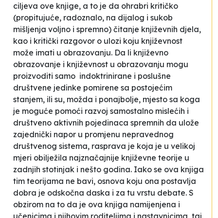
ciljeva ove knjige, a to je da ohrabri kritičko
(propitujuće, radoznalo, na dijalog i sukob
mišljenja voljno i spremno) čitanje književnih djela,
kao i kritički razgovor o ulozi koju književnost
može imati u obrazovanju. Da li književno
obrazovanje i književnost u obrazovanju mogu
proizvoditi samo indoktrinirane i poslušne
društvene jedinke pomirene sa postojećim
stanjem, ili su, možda i ponajbolje, mjesto sa koga
je moguće pomoći razvoj samostalno mislećih i
društveno aktivnih pojedinaca spremnih da ulože
zajednički napor u promjenu nepravednog
društvenog sistema, rasprava je koja je u velikoj
mjeri obilježila najznačajnije književne teorije u
zadnjih stotinjak i nešto godina. Iako se ova knjiga
tim teorijama ne bavi, osnova koju ona postavlja
dobra je odskočna daska i za tu vrstu debate. S
obzirom na to da je ova knjiga namijenjena i
učenicima i njihovim roditeljima i nastavnicima, taj