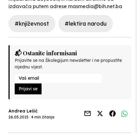
izdavača putem adrese
masmedia@bih.net.ba
#književnost
#lektira narodu
📬 Ostanite informisani
Prijavite se na Školegijum newsletter i ne propustite
nijednu vijest.
Prijavi se
Andrea Lešić
26.05.2015 · 4 min čitanja