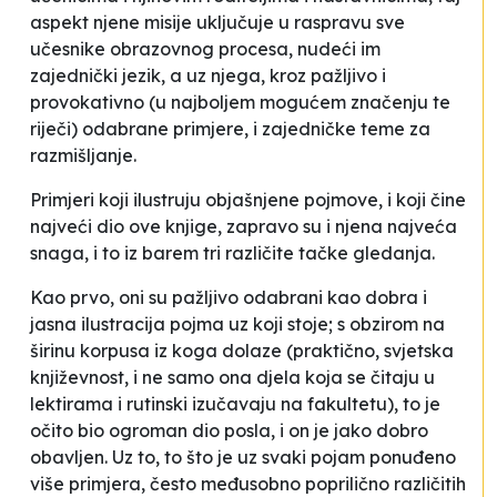
aspekt njene misije uključuje u raspravu sve
učesnike obrazovnog procesa, nudeći im
zajednički jezik, a uz njega, kroz pažljivo i
provokativno (u najboljem mogućem značenju te
riječi) odabrane primjere, i zajedničke teme za
razmišljanje.
Primjeri koji ilustruju objašnjene pojmove, i koji čine
najveći dio ove knjige, zapravo su i njena najveća
snaga, i to iz barem tri različite tačke gledanja.
Kao prvo, oni su pažljivo odabrani kao dobra i
jasna ilustracija pojma uz koji stoje; s obzirom na
širinu korpusa iz koga dolaze (praktično, svjetska
književnost, i ne samo ona djela koja se čitaju u
lektirama i rutinski izučavaju na fakultetu), to je
očito bio ogroman dio posla, i on je jako dobro
obavljen. Uz to, to što je uz svaki pojam ponuđeno
više primjera, često međusobno poprilično različitih