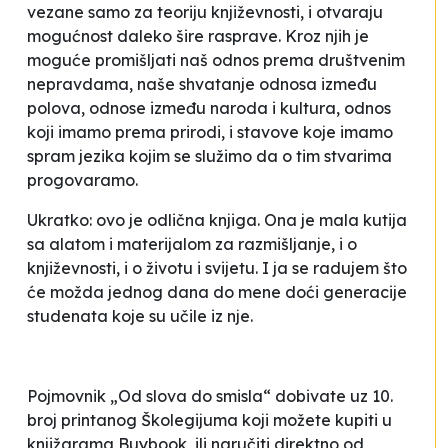
vezane samo za teoriju književnosti, i otvaraju
mogućnost daleko šire rasprave. Kroz njih je
moguće promišljati naš odnos prema društvenim
nepravdama, naše shvatanje odnosa između
polova, odnose između naroda i kultura, odnos
koji imamo prema prirodi, i stavove koje imamo
spram jezika kojim se služimo da o tim stvarima
progovaramo.
Ukratko: ovo je odlična knjiga. Ona je mala kutija
sa alatom i materijalom za razmišljanje, i o
književnosti, i o životu i svijetu. I ja se radujem što
će možda jednog dana do mene doći generacije
studenata koje su učile iz nje.
Pojmovnik „Od slova do smisla“ dobivate uz 10.
broj printanog Školegijuma koji možete kupiti u
knjižarama Buybook, ili naručiti direktno od