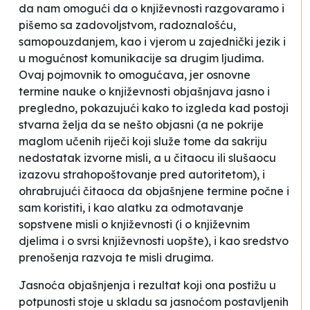
da nam omogući da o književnosti razgovaramo i
pišemo sa zadovoljstvom, radoznalošću,
samopouzdanjem, kao i vjerom u zajednički jezik i
u mogućnost komunikacije sa drugim ljudima.
Ovaj pojmovnik to omogućava, jer osnovne
termine nauke o književnosti objašnjava jasno i
pregledno, pokazujući kako to izgleda kad postoji
stvarna želja da se nešto objasni (a ne pokrije
maglom učenih riječi koji služe tome da sakriju
nedostatak izvorne misli, a u čitaocu ili slušaocu
izazovu strahopoštovanje pred autoritetom), i
ohrabrujući čitaoca da objašnjene termine počne i
sam koristiti, i kao alatku za odmotavanje
sopstvene misli o književnosti (i o književnim
djelima i o svrsi književnosti uopšte), i kao sredstvo
prenošenja razvoja te misli drugima.
Jasnoća objašnjenja i rezultat koji ona postižu u
potpunosti stoje u skladu sa jasnoćom postavljenih