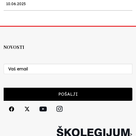
10.06.2025
Kraj školske godine, fotofiniš
Anes Osmić
04.06.2025
NOVOSTI
Reformar’s Coming
Nenad Veličković
29.10.2024
Cuke i djeca
POŠALJI
Školegijum redakcija
06.12.2023
Francuski i može i ne može, ali turski može
svakako
>