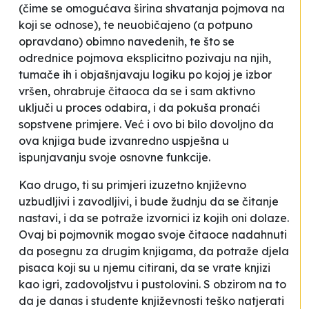
(čime se omogućava širina shvatanja pojmova na
koji se odnose), te neuobičajeno (a potpuno
opravdano) obimno navedenih, te što se
odrednice pojmova eksplicitno pozivaju na njih,
tumače ih i objašnjavaju logiku po kojoj je izbor
vršen, ohrabruje čitaoca da se i sam aktivno
uključi u proces odabira, i da pokuša pronaći
sopstvene primjere. Već i ovo bi bilo dovoljno da
ova knjiga bude izvanredno uspješna u
ispunjavanju svoje osnovne funkcije.
Kao drugo, ti su primjeri izuzetno književno
uzbudljivi i zavodljivi, i bude žudnju da se čitanje
nastavi, i da se potraže izvornici iz kojih oni dolaze.
Ovaj bi pojmovnik mogao svoje čitaoce nadahnuti
da posegnu za drugim knjigama, da potraže djela
pisaca koji su u njemu citirani, da se vrate knjizi
kao igri, zadovoljstvu i pustolovini. S obzirom na to
da je danas i studente književnosti teško natjerati