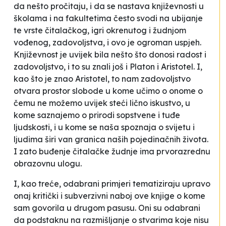
da nešto pročitaju, i da se nastava književnosti u
školama i na fakultetima često svodi na ubijanje
te vrste čitalačkog, igri okrenutog i žudnjom
vođenog, zadovoljstva, i ovo je ogroman uspjeh.
Književnost je uvijek bila nešto što donosi radost i
zadovoljstvo, i to su znali još i Platon i Aristotel. I,
kao što je znao Aristotel, to nam zadovoljstvo
otvara prostor slobode u kome učimo o onome o
čemu ne možemo uvijek steći lično iskustvo, u
kome saznajemo o prirodi sopstvene i tuđe
ljudskosti, i u kome se naša spoznaja o svijetu i
ljudima širi van granica naših pojedinačnih života.
I zato buđenje čitalačke žudnje ima prvorazrednu
obrazovnu ulogu.
I, kao treće, odabrani primjeri tematiziraju upravo
onaj kritički i subverzivni naboj ove knjige o kome
sam govorila u drugom pasusu. Oni su odabrani
da podstaknu na razmišljanje o stvarima koje nisu