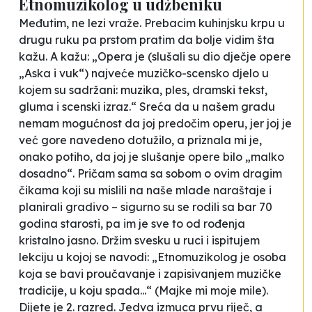
Etnomuzikolog u udžbeniku
Međutim, ne lezi vraže. Prebacim kuhinjsku krpu u
drugu ruku pa prstom pratim da bolje vidim šta
kažu. A kažu: „Opera je (slušali su dio dječje opere
„Aska i vuk“) najveće muzičko-scensko djelo u
kojem su sadržani: muzika, ples, dramski tekst,
gluma i scenski izraz.“ Sreća da u našem gradu
nemam mogućnost da joj predočim operu, jer joj je
već gore navedeno dotužilo, a priznala mi je,
onako potiho, da joj je slušanje opere bilo „malko
dosadno“. Pričam sama sa sobom o ovim dragim
čikama koji su mislili na naše mlade naraštaje i
planirali gradivo – sigurno su se rodili sa bar 70
godina starosti, pa im je sve to od rođenja
kristalno jasno. Držim svesku u ruci i ispitujem
lekciju u kojoj se navodi: „Etnomuzikolog je osoba
koja se bavi proučavanje i zapisivanjem muzičke
tradicije, u koju spada...“ (Majke mi moje mile).
Dijete je 2. razred. Jedva izmuca prvu riječ, a