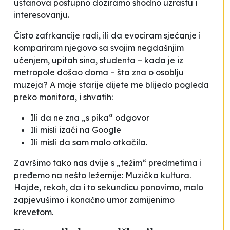
ustanova postupno doziramo shodno uzrastu i
interesovanju.
Čisto zafrkancije radi, ili da evociram sjećanje i
kompariram njegovo sa svojim negdašnjim
učenjem, upitah sina, studenta – kada je iz
metropole došao doma – šta zna o osoblju
muzeja? A moje starije dijete me blijedo pogleda
preko monitora, i shvatih:
Ili da ne zna „s pika“ odgovor
Ili misli izaći na Google
Ili misli da sam malo otkačila.
Završimo tako nas dvije s „težim“ predmetima i
pređemo na nešto ležernije: Muzička kultura.
Hajde, rekoh, da i to sekundicu ponovimo, malo
zapjevušimo i konačno umor zamijenimo
krevetom.