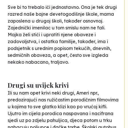
Sve bi to trebalo ići jednostavno. Ona je tek drugi
razred naše bajne devetogodišnje škole, mama
zaposlena u drugoj školi, također osnovnoj.
Zajednički imenilac u tom smislu nam ne fali.
Majka želi stići i upratiti njene obaveze i
zadovoljstva, i ostatka familije, također, ima i
podsjetnik s urednim popisom tekućih, dnevnih,
sedmičnih obaveza, a opet, često sve izgleda
nekako nabacano, traljavo.
Drugi su uvijek krivi
Ili su nam opet krivi neki drugi, Ameri npr.,
predozirajući nas ružičastim porodičnim filmovima
u kojima to sve glatko klizi kao po vrućoj kifli.
Ujutro im cijela porodica naspavana i nacifrana
sjedi uz po zdjelu pahuljica, djeca potom u trku
nabacuju poljupce i đačke torbe. Školski autobus