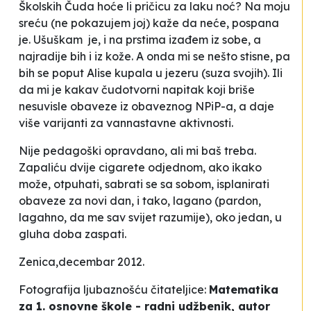
Školskih Čuda hoće li pričicu za laku noć? Na moju
sreću (ne pokazujem joj) kaže da neće, pospana
je. Ušuškam je, i na prstima izađem iz sobe, a
najradije bih i iz kože. A onda mi se nešto stisne, pa
bih se poput Alise kupala u jezeru (suza svojih). Ili
da mi je kakav čudotvorni napitak koji briše
nesuvisle obaveze iz obaveznog NPiP-a, a daje
više varijanti za vannastavne aktivnosti.
Nije pedagoški opravdano, ali mi baš treba.
Zapaliću dvije cigarete odjednom, ako ikako
može, otpuhati, sabrati se sa sobom, isplanirati
obaveze za novi dan, i tako, lagano (pardon,
lagahno, da me sav svijet razumije), oko jedan, u
gluha doba zaspati.
Zenica,decembar 2012.
Fotografija ljubaznošću čitateljice:
Matematika
za 1. osnovne škole - radni udžbenik, autor