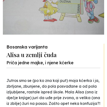
Bosanska varijanta
Alisa u zemlji čuda
Priča jedne majke, i njene kćerke
Jutros smo se (po ko zna koji put) moja kćerka i ja,
zbrljane, zbunjene, do pola posvađane a od pola
izljubljene, rastale ispred škole. Mala Alisa (ona iz
dječje knjige) juri da uđe prije zvona, a velika (ona
iz zbilje) žuri na posao. Zašto opet neka konfuzija?!