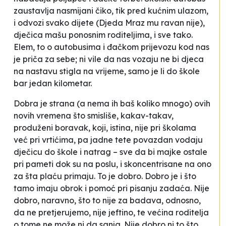
zaustavlja nasmijani čiko, tik pred kućnim ulazom,
i odvozi svako dijete (Djeda Mraz mu ravan nije),
dječica mašu ponosnim roditeljima, i sve tako.
Elem, to o autobusima i đačkom prijevozu kod nas
je priča za sebe; ni vile da nas vozaju ne bi djeca
na nastavu stigla na vrijeme, samo je li do škole
bar jedan kilometar.
Dobra je strana (a nema ih baš koliko mnogo) ovih
novih vremena što smisliše, kakav-takav,
produženi boravak, koji, istina, nije pri školama
već pri vrtićima, pa jadne tete povazdan vodaju
dječicu do škole i natrag – sve da bi majke ostale
pri pameti dok su na poslu, i skoncentrisane na ono
za šta plaću primaju. To je dobro. Dobro je i što
tamo imaju obrok i pomoć pri pisanju zadaća. Nije
dobro, naravno, što to nije za badava, odnosno,
da ne pretjerujemo, nije jeftino, te većina roditelja
o tome ne može ni da sanja. Nije dobro ni to što