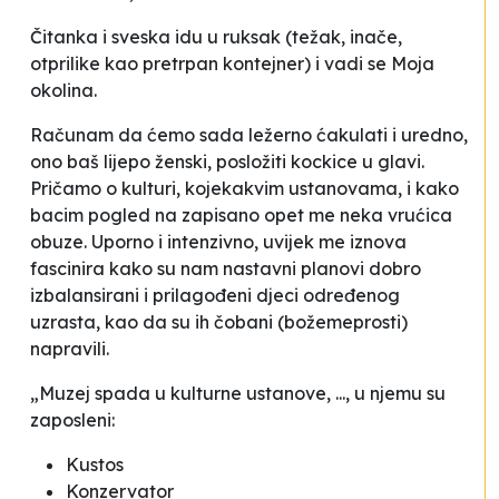
Čitanka i sveska idu u ruksak (težak, inače,
otprilike kao pretrpan kontejner) i vadi se Moja
okolina.
Računam da ćemo sada ležerno ćakulati i uredno,
ono baš lijepo ženski, posložiti kockice u glavi.
Pričamo o kulturi, kojekakvim ustanovama, i kako
bacim pogled na zapisano opet me neka vrućica
obuze. Uporno i intenzivno, uvijek me iznova
fascinira kako su nam nastavni planovi dobro
izbalansirani i prilagođeni djeci određenog
uzrasta, kao da su ih čobani (božemeprosti)
napravili.
„Muzej spada u kulturne ustanove, ..., u njemu su
zaposleni:
Kustos
Konzervator