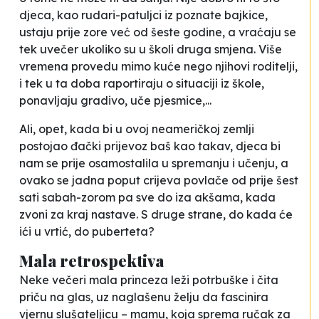
djeca, kao rudari-patuljci iz poznate bajkice,
ustaju prije zore već od šeste godine, a vraćaju se
tek uvečer ukoliko su u školi druga smjena. Više
vremena provedu mimo kuće nego njihovi roditelji,
i tek u ta doba raportiraju o situaciji iz škole,
ponavljaju gradivo, uče pjesmice,...
Ali, opet, kada bi u ovoj neameričkoj zemlji
postojao đački prijevoz baš kao takav, djeca bi
nam se prije osamostalila u spremanju i učenju, a
ovako se jadna poput crijeva povlače od prije šest
sati sabah-zorom pa sve do iza akšama, kada
zvoni za kraj nastave. S druge strane, do kada će
ići u vrtić, do puberteta?
Mala retrospektiva
Neke večeri mala princeza leži potrbuške i čita
priču na glas, uz naglašenu želju da fascinira
vjernu slušateljicu – mamu, koja sprema ručak za