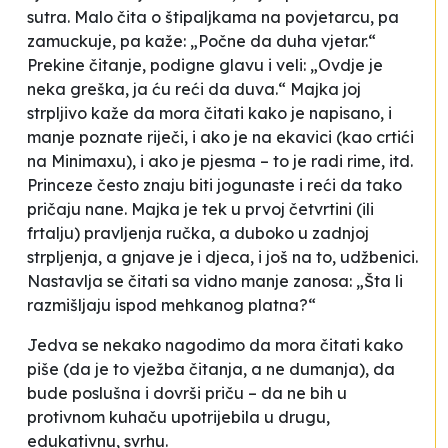
sutra. Malo čita o štipaljkama na povjetarcu, pa
zamuckuje, pa kaže: „Počne da duha vjetar.“
Prekine čitanje, podigne glavu i veli: „Ovdje je
neka greška, ja ću reći da duva.“ Majka joj
strpljivo kaže da mora čitati kako je napisano, i
manje poznate riječi, i ako je na ekavici (kao crtići
na Minimaxu), i ako je pjesma – to je radi rime, itd.
Princeze često znaju biti jogunaste i reći da tako
pričaju nane. Majka je tek u prvoj četvrtini (ili
frtalju) pravljenja ručka, a duboko u zadnjoj
strpljenja, a gnjave je i djeca, i još na to, udžbenici.
Nastavlja se čitati sa vidno manje zanosa: „Šta li
razmišljaju ispod mehkanog platna?“
Jedva se nekako nagodimo da mora čitati kako
piše (da je to vježba čitanja, a ne dumanja), da
bude poslušna i dovrši priču – da ne bih u
protivnom kuhaču upotrijebila u drugu,
edukativnu, svrhu.