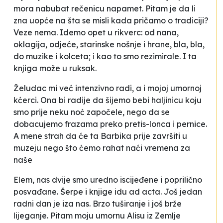
mora nabubat rečenicu napamet. Pitam je da li
zna uopće na šta se misli kada pričamo o tradiciji?
Veze nema. Idemo opet u rikverc: od nana,
oklagija, odjeće, starinske nošnje i hrane, bla, bla,
do muzike i kolceta; i kao to smo rezimirale. I ta
knjiga može u ruksak.
Želudac mi već intenzivno radi, a i mojoj umornoj
kćerci. Ona bi radije da šijemo bebi haljinicu koju
smo prije neku noć započele, nego da se
dobacujemo frazama preko pretis-lonca i pernice.
A mene strah da će ta Barbika prije završiti u
muzeju nego što ćemo rahat naći vremena za
naše
Elem, nas dvije smo uredno iscijeđene i poprilično
posvađane. Šerpe i knjige idu ad acta. Još jedan
radni dan je iza nas. Brzo tuširanje i još brže
lijeganje. Pitam moju umornu Alisu iz Zemlje