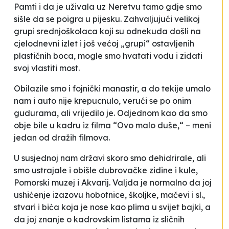
Pamti i da je uživala uz Neretvu tamo gdje smo
sišle da se poigra u pijesku. Zahvaljujući velikoj
grupi srednjoškolaca koji su odnekuda došli na
cjelodnevni izlet i još većoj „grupi“ ostavljenih
plastičnih boca, mogle smo hvatati vodu i zidati
svoj vlastiti most.
Obilazile smo i fojnički manastir, a do tekije umalo
nam i auto nije krepucnulo, verući se po onim
gudurama, ali vrijedilo je. Odjednom kao da smo
obje bile u kadru iz filma “Ovo malo duše,“ – meni
jedan od dražih filmova.
U susjednoj nam državi skoro smo dehidrirale, ali
smo ustrajale i obišle dubrovačke zidine i kule,
Pomorski muzej i Akvarij. Valjda je normalno da joj
ushićenje izazovu hobotnice, školjke, mačevi i sl.,
stvari i bića koja je nose kao plima u svijet bajki, a
da joj znanje o kadrovskim listama iz sličnih