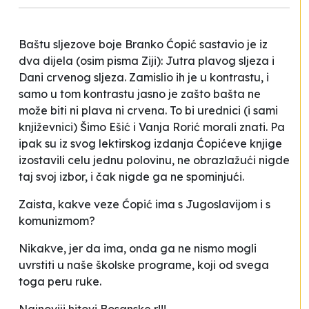
Baštu sljezove boje Branko Ćopić sastavio je iz
dva dijela (osim pisma Ziji): Jutra plavog sljeza i
Dani crvenog sljeza. Zamislio ih je u kontrastu, i
samo u tom kontrastu jasno je zašto bašta ne
može biti ni plava ni crvena. To bi urednici (i sami
književnici) Šimo Ešić i Vanja Rorić morali znati. Pa
ipak su iz svog lektirskog izdanja Ćopićeve knjige
izostavili celu jednu polovinu, ne obrazlažući nigde
taj svoj izbor, i čak nigde ga ne spominjući.
Zaista, kakve veze Ćopić ima s Jugoslavijom i s
komunizmom?
Nikakve, jer da ima, onda ga ne nismo mogli
uvrstiti u naše školske programe, koji od svega
toga peru ruke.
Najnoviji hitovi Bosanske r!!!