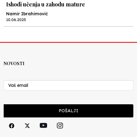
Ishodi učenja u zahodu mature
Namir Ibrahimović
10.06.2025
Kraj školske godine, fotofiniš
Anes Osmić
04.06.2025
NOVOSTI
Reformar’s Coming
Nenad Veličković
29.10.2024
Cuke i djeca
POŠALJI
Školegijum redakcija
06.12.2023