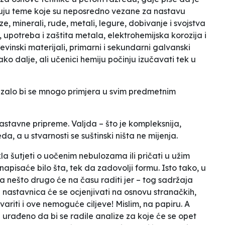
ju teme koje su neposredno vezane za nastavu
aze, minerali, rude, metali, legure, dobivanje i svojstva
, upotreba i zaštita metala, elektrohemijska korozija i
vinski materijali, primarni i sekundarni galvanski
tako dalje, ali učenici hemiju počinju izučavati tek u
azalo bi se mnogo primjera u svim predmetnim
stavne pripreme. Valjda – što je kompleksnija,
eda, a u stvarnosti se suštinski ništa ne mijenja.
a šutjeti o uočenim nebulozama ili pričati u užim
apisaće bilo šta, tek da zadovolji formu. Isto tako, u
a nešto drugo će na času raditi jer – tog sadržaja
nastavnica će se ocjenjivati na osnovu stranačkih,
stvariti i ove nemoguće ciljeve! Mislim, na papiru. A
 urađeno da bi se radile analize za koje će se opet