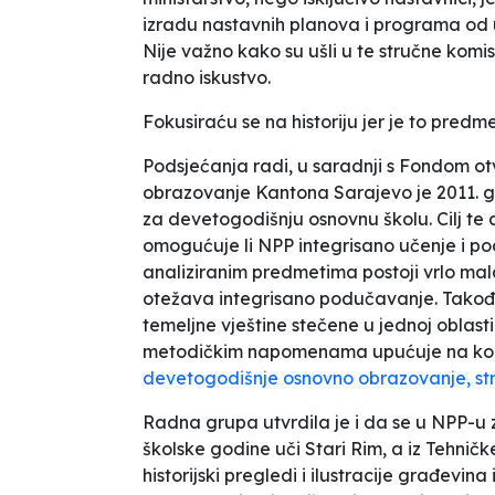
izradu nastavnih planova i programa od
Nije važno kako su ušli u te stručne komis
radno iskustvo.
Fokusiraću se na historiju jer je to predm
Podsjećanja radi, u saradnji s Fondom ot
obrazovanje Kantona Sarajevo je 2011. g
za devetogodišnju osnovnu školu. Cilj te a
omogućuje li NPP integrisano učenje i p
analiziranim predmetima postoji vrlo mala
otežava integrisano podučavanje. Također
temeljne vještine stečene u jednoj oblast
metodičkim napomenama upućuje na kor
devetogodišnje osnovno obrazovanje, str.
Radna grupa utvrdila je i da se
u NPP-u z
školske godine uči Stari Rim, a iz Tehnič
historijski pregledi i ilustracije građevi