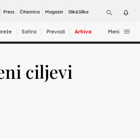
Press
Čitaonica
Magazin
Slik&Slika
mreže
Satira
Prevodi
Arhiva
Meni
ni ciljevi