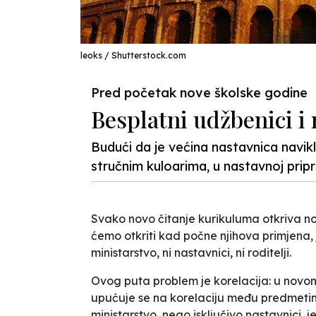
leoks / Shutterstock.com
Pred početak nove školske godine
Besplatni udžbenici i 
Budući da je većina nastavnica navikl
stručnim kuloarima, u nastavnoj pripr
Svako novo čitanje kurikuluma otkriva nov
ćemo otkriti kad počne njihova primjena,
ministarstvo, ni nastavnici, ni roditelji.
Ovog puta problem je korelacija: u novo
upućuje se na korelaciju među predmetim
ministarstvo, nego isključivo nastavnici, j