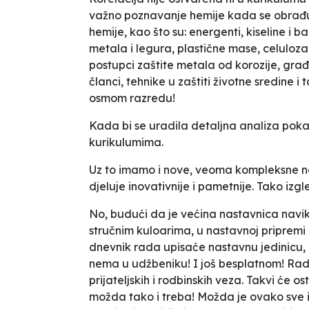
važno poznavanje hemije kada se obrađu
hemije, kao što su: energenti, kiseline i b
metala i legura, plastične mase, celuloza
postupci zaštite metala od korozije, građe
članci, tehnike u zaštiti životne sredine i 
osmom razredu!
Kada bi se uradila detaljna analiza pok
kurikulumima.
Uz to imamo i nove, veoma kompleksne na
djeluje inovativnije i pametnije. Tako izgl
No, budući da je većina nastavnica navikl
stručnim kuloarima, u nastavnoj pripremi n
dnevnik rada upisaće nastavnu jedinicu, 
nema u udžbeniku! I još besplatnom! Rad 
prijateljskih i rodbinskih veza. Takvi će o
možda tako i treba! Možda je ovako sve i