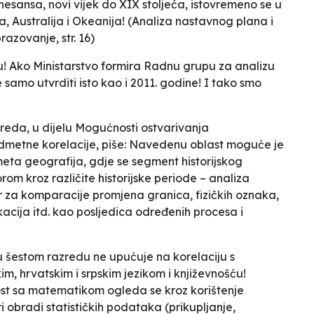
nesansa, novi vijek do XIX stoljeća, istovremeno se u
, Australija i Okeanija!
(Analiza nastavnog plana i
zovanje, str. 16)
u! Ako Ministarstvo formira Radnu grupu za analizu
amo utvrditi isto kao i 2011. godine! I tako smo
zreda, u dijelu Mogućnosti ostvarivanja
etne korelacije, piše:
Navedenu oblast moguće je
eta geografija, gdje se segment historijskog
m kroz različite historijske periode – analiza
tor za komparacije promjena granica, fizičkih oznaka,
acija itd. kao posljedica određenih procesa i
u šestom razredu ne upućuje na korelaciju s
m, hrvatskim i srpskim jezikom i književnošću!
 sa matematikom ogleda se kroz korištenje
 obradi statističkih podataka (prikupljanje,