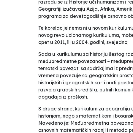
razredu se iz Historije uči humanizam i re
Geografiji izučavaju Azija, Afrika, Amerika
programa za devetogodišnje osnovno obra
Te korelacije nema ni u novom kurikulum
novog revolucionarnog kurikuluma, može s
opet u 2011, ili u 2004. godini, svejedno!
Sada u kurikulumu za historiju šestog ra
međupredmetne povezanosti – međupredm
tematski povezati sa sadržajima iz predm
vremena povezuje sa geografskim prostoro
historijskih i geografskih karti nudi pros
razvoja gradskih središta, putnih komunik
događaja iz prošlosti.
S druge strane, kurikulum za geografiju 
historijom, nego s matematikom i bosanski
Navedeno je:
Međupredmetna povezanost
osnovnih matematičkih radnji i metoda pri