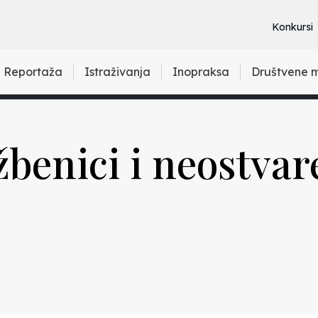
Konkursi
Reportaža
Istraživanja
Inopraksa
Društvene 
benici i neostvare