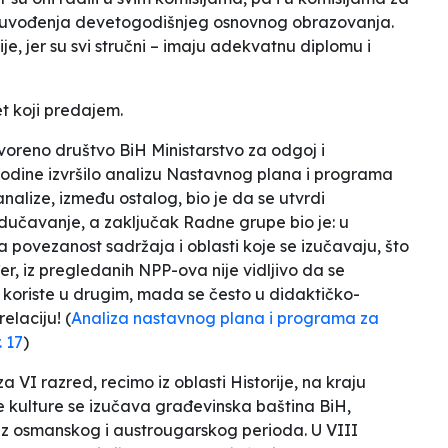
 uvođenja devetogodišnjeg osnovnog obrazovanja.
ije, jer su svi stručni – imaju adekvatnu diplomu i
et koji predajem.
voreno društvo BiH Ministarstvo za odgoj i
odine izvršilo analizu Nastavnog plana i programa
nalize, između ostalog, bio je da se utvrdi
odučavanje, a zaključak Radne grupe bio je:
u
 povezanost sadržaja i oblasti koje se izučavaju, što
, iz pregledanih NPP-ova nije vidljivo da se
i koriste u drugim, mada se često u didaktičko-
elaciju!
(
Analiza nastavnog plana i programa za
 17
)
a VI razred, recimo iz oblasti Historije, na kraju
ke kulture se izučava građevinska baština BiH,
na iz osmanskog i austrougarskog perioda. U VIII