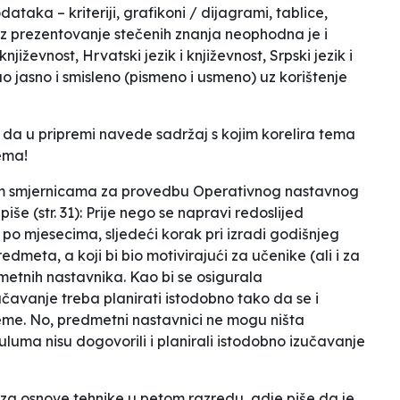
ataka – kriteriji, grafikoni / dijagrami, tablice,
oz prezentovanje stečenih znanja neophodna je i
jiževnost, Hrvatski jezik i književnost, Srpski jezik i
o jasno i smisleno (pismeno i usmeno) uz korištenje
ti da u pripremi navede sadržaj s kojim korelira tema
nema!
vnim smjernicama za provedbu Operativnog nastavnog
še (str. 31):
Prije nego se napravi redoslijed
po mjesecima, sljedeći korak pri izradi godišnjeg
meta, a koji bi bio motivirajući za učenike (ali i za
metnih nastavnika. Kao bi se osigurala
avanje treba planirati istodobno tako da se i
jeme.
No, predmetni nastavnici ne mogu ništa
uluma nisu dogovorili i planirali istodobno izučavanje
u za osnove tehnike u petom razredu, gdje piše da je