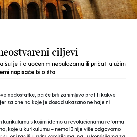
neostvareni ciljevi
a šutjeti o uočenim nebulozama ili pričati u užim
emi napisaće bilo šta.
e nedostatke, pa će biti zanimljivo pratiti kakve
 jer za one na koje je dosad ukazano ne
haje
ni
m kurikulumu s kojim idemo u
revolucionarnu reformu
a, koje u kurikulumu – nema! I nije više odgovorno
er su oni radili u svim komisijama, pa i u komisijama za