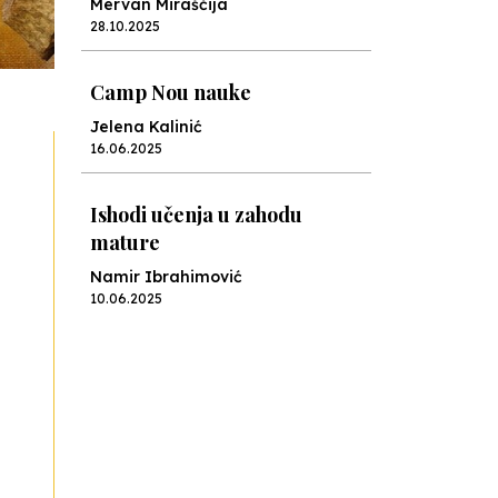
Mervan Miraščija
28.10.2025
Camp Nou nauke
Jelena Kalinić
16.06.2025
Ishodi učenja u zahodu
mature
Namir Ibrahimović
10.06.2025
Kraj školske godine, fotofiniš
Anes Osmić
04.06.2025
Reformar’s Coming