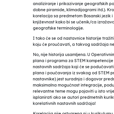
analiziranje i prikazivanje geografskih pod
dobne piramide, klimadijagrami itd.). Kr
korelacija sa predmetom Bosanski jezik i kn
književnost kako bi se učenik/ca izražava
geografske terminologije.
I tako će se od nastavnice historije traži
koju će proučavati, a takvog sadržaja 
No, nije historija usamljena. U Operati
plana i programa za STEM kompetencije pi
nastavnih sadržaja koji će se podučavati 
plana i poučavanja iz svakog od STEM pred
nastavnike) jest suradnja i dogovor pred
maksimalna mogućnost integracije, poduč
relevantne teme mogu pojaviti u isto vri
isplanirati ako se autori predmetnih kurik
korelativnih nastavnih sadržaja!
Korelacija nije ostvarena ni u kurikulum