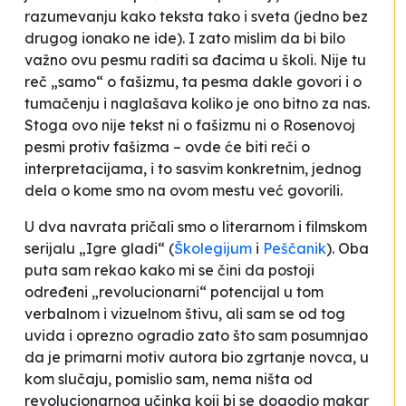
razumevanju kako teksta tako i sveta (jedno bez
drugog ionako ne ide). I zato mislim da bi bilo
važno ovu pesmu raditi sa đacima u školi. Nije tu
reč „samo“ o fašizmu, ta pesma dakle govori i o
tumačenju i naglašava koliko je ono bitno za nas.
Stoga ovo nije tekst ni o fašizmu ni o Rosenovoj
pesmi protiv fašizma – ovde će biti reči o
interpretacijama, i to sasvim konkretnim, jednog
dela o kome smo na ovom mestu već govorili.
U dva navrata pričali smo o literarnom i filmskom
serijalu „Igre gladi“ (
Školegijum
i
Peščanik
). Oba
puta sam rekao kako mi se čini da postoji
određeni „revolucionarni“ potencijal u tom
verbalnom i vizuelnom štivu, ali sam se od tog
uvida i oprezno ogradio zato što sam posumnjao
da je primarni motiv autora bio zgrtanje novca, u
kom slučaju, pomislio sam, nema ništa od
revolucionarnog učinka koji bi se dogodio makar