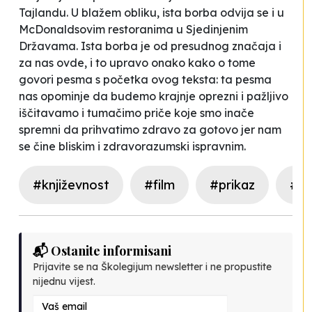
Tajlandu. U blažem obliku, ista borba odvija se i u
McDonaldsovim restoranima u Sjedinjenim
Državama. Ista borba je od presudnog značaja i
za nas ovde, i to upravo onako kako o tome
govori pesma s početka ovog teksta: ta pesma
nas opominje da budemo krajnje oprezni i pažljivo
iščitavamo i tumačimo priče koje smo inače
spremni da prihvatimo zdravo za gotovo jer nam
se čine bliskim i zdravorazumski ispravnim.
#književnost
#film
#prikaz
#fa
📬 Ostanite informisani
Prijavite se na Školegijum newsletter i ne propustite
nijednu vijest.