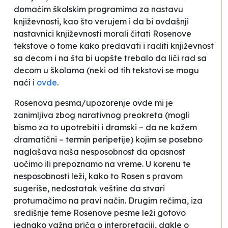
domaćim školskim programima za nastavu
književnosti, kao što verujem i da bi ovdašnji
nastavnici književnosti morali čitati Rosenove
tekstove o tome kako predavati i raditi književnost
sa decom i na šta bi uopšte trebalo da liči rad sa
decom u školama (neki od tih tekstovi se mogu
naći i
ovde
.
Rosenova pesma/upozorenje ovde mi je
zanimljiva zbog narativnog preokreta (mogli
bismo za to upotrebiti i dramski – da ne kažem
dramatični – termin peripetije) kojim se posebno
naglašava naša nesposobnost da opasnost
uočimo ili prepoznamo na vreme. U korenu te
nesposobnosti leži, kako to Rosen s pravom
sugeriše, nedostatak veštine da stvari
protumačimo na pravi način. Drugim rečima, iza
središnje teme Rosenove pesme leži gotovo
jednako važna priča o interpretaciji, dakle o