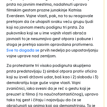
prsta na javnim mestima, nadahnuti upravo
filmskim gestom prozne junakinje Katniss
Everdeen. Vojne vlasti, pak, na to su reagovale
pretnjom da će uhapsiti svaku veću grupu ljudi
koji na javnom mestu podignu tri prsta. Za
pukovnika koji se u ime vojnih vlasti obraća
javnosti to je nesumnjivo gest otpora i pobune i
stoga je pretnja sasvim opravdana protivmera.
Sve to događa se
prvih nedelja po uspostavljanju
vojne uprave nad zemljom.
Za protestante tri visoko podignuta skupljena
prsta predstavljaju
1)
simbol otpora protiv oficira
koji su izveli državni udar, baš kao i
2)
slobodu i
3)
demokratiju koje guše vojne vlasti. Vojni
zvaničnici, iako svesni da je reč o gestu koji je
preuzet iz filma (i to naučnofantastičnog), upravo
tako taj gest i čitaju i najavljuju da će se
obračunati sa onima koji ga demonstriraju. To je