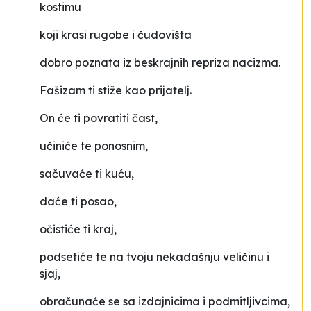
kostimu
koji krasi rugobe i čudovišta
dobro poznata iz beskrajnih repriza nacizma.
Fašizam ti stiže kao prijatelj.
On će ti povratiti čast,
učiniće te ponosnim,
sačuvaće ti kuću,
daće ti posao,
očistiće ti kraj,
podsetiće te na tvoju nekadašnju veličinu i
sjaj,
obračunaće se sa izdajnicima i podmitljivcima,