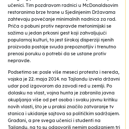
učenici. Tim pozdravom radnici u McDonaldsovim
restoranima brze hrane u Sjedinjenim Državama
zahtevaju povećanje minimalnih nadnica za rad.
Priča o pobuni protiv nepravde metonimijski se
sažima u jedan prkosni gest koji zahvaljujući
popularnoj kulturi, to jest širokoj disperziji njenih
proizvoda postaje svuda prepoznatljiv i trenutno
prenosi poruku o potrebi da se ustane protiv
nepravde.
Podsetimo se: posle više meseci protesta i nereda,
vojska je 22. maja 2014. na Tajlandu izvela državni
udar pod izgovorom da zavodi red u zemlji. Po
dolasku na vlast, vojna hunta je zabranila javna
okupljanja više od pet osoba i svaku javnu kritiku
novih vlasti, što je u praksi značilo zatvaranje tv
stanica i ukidanje sajtova sa političkim sadržajem.
Građani, a pre svega učenici i studenti na
Tajlandu, na to su odgovorili nemim podizanjem tri