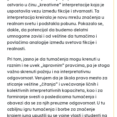
ostvario u činu „kreativne“ interpretacije koja je
uspostavila vezu između fikcije i stvarnosti. Ta
interpretacija kreirala je novu mrežu značenja u
realnom svetu i podstakla pobunu. Pokazalo se,
dakle, da potencijal da budemo delatni
umnogome zavisi i od veštine da tumačimo i
povlačimo analogije između svetova fikcije i
realnosti.
Pri tom, jasno je da tumačenja mogu krenuti u
raznim i ne uvek „ispravnim“ pravcima, pa je stoga
važno skrenuti pažnju i na interpretativnu
odgovornost. Verujem da je škola pravo mesto za
sticanje veštine „čitanja“ i uvećavanje ličnih i
kolektivnih interpretativnih kapaciteta, kao i za
formiranje svesti o posledicama tumačenja i
obavezi da se za njih preuzme odgovornost. U tu
ozbiljnu igru tumačenja i borbe za značenje
krajem juna upustili su se vojne vlasti i studenti na