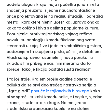
podela uloga s kraja maja i početka juna: mreža
značenja preuzeta iz jedne naučnofantastične
priče projektovana je na realnu situaciju i odredila
mesta i karaktere njenih učesnika, upravo onako
kako to obično i biva s delima popularne kulture.
Pobunjenici protiv tajlandskog vojnog režima
povukli su analogiju između fikcionalnog sveta i
stvarnosti u kojoj žive i jednim simboličnim gestom,
podizanjem tri skupljena prsta, učinili je delatnom.
Vlasti su ispravno razumele njihovu poruku i u
skladu s tim pribegle nasilnim merama da to
spreče. Tako je fikcija postala sušta realnost.
I to još traje. Krajem prošle godine doneta je
odluka da se prvi deo trećeg nastavka serijala
„Igre gladi“
povuče iz tajlandskih bioskopa
kako
bi se sprečili sukobi između policije i vojske, s jedne
strane, i studenata, s druge. Naime, jedna
studentska organizacija kupila je na stotine