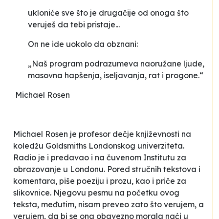
ukloniće sve što je drugačije od onoga što
veruješ da tebi pristaje...
On ne ide uokolo da obznani:
„Naš program podrazumeva naoružane ljude,
masovna hapšenja, iseljavanja, rat i progone.“
Michael Rosen
Michael Rosen je profesor dečje književnosti na
koledžu Goldsmiths Londonskog univerziteta.
Radio je i predavao i na čuvenom Institutu za
obrazovanje u Londonu. Pored stručnih tekstova i
komentara, piše poeziju i prozu, kao i priče za
slikovnice. Njegovu pesmu na početku ovog
teksta, međutim, nisam preveo zato što verujem, a
verujem, da bi se ona obavezno morala naći u