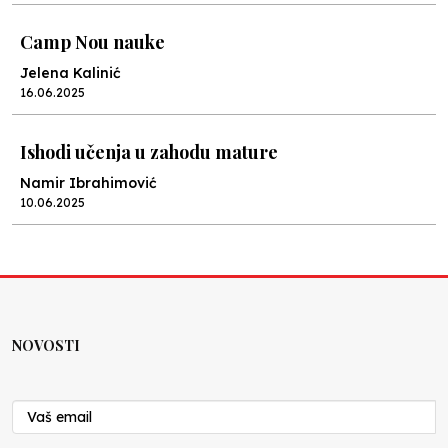
Camp Nou nauke
Jelena Kalinić
16.06.2025
Ishodi učenja u zahodu mature
Namir Ibrahimović
10.06.2025
Kraj školske godine, fotofiniš
Anes Osmić
04.06.2025
NOVOSTI
Reformar’s Coming
Nenad Veličković
29.10.2024