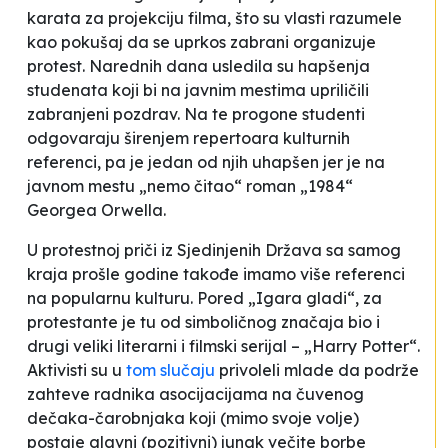
karata za projekciju filma, što su vlasti razumele
kao pokušaj da se uprkos zabrani organizuje
protest. Narednih dana usledila su hapšenja
studenata koji bi na javnim mestima upriličili
zabranjeni pozdrav. Na te progone studenti
odgovaraju širenjem repertoara kulturnih
referenci, pa je jedan od njih uhapšen jer je na
javnom mestu „nemo čitao“ roman „1984“
Georgea Orwella.
U protestnoj priči iz Sjedinjenih Država sa samog
kraja prošle godine takođe imamo više referenci
na popularnu kulturu. Pored „Igara gladi“, za
protestante je tu od simboličnog značaja bio i
drugi veliki literarni i filmski serijal – „Harry Potter“.
Aktivisti su u
tom slučaju
privoleli mlade da podrže
zahteve radnika asocijacijama na čuvenog
dečaka-čarobnjaka koji (mimo svoje volje)
postaje glavni (pozitivni) junak večite borbe