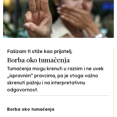
Fašizam ti stiže kao prijatelj.
Borba oko tumačenja
Tumačenja mogu krenuti u raznim i ne uvek
„ispravnim“ pravcima, pa je stoga važno
skrenuti pažnju i na interpretativnu
odgovornost.
Borba oko tumačenja