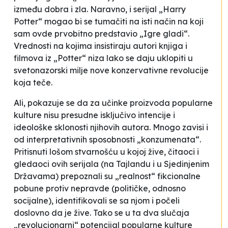
između dobra i zla. Naravno, i serijal „Harry
Potter“ mogao bi se tumačiti na isti način na koji
sam ovde prvobitno predstavio „Igre gladi“.
Vrednosti na kojima insistiraju autori knjiga i
filmova iz „Potter“ niza lako se daju uklopiti u
svetonazorski milje nove konzervativne revolucije
koja teče.
Ali, pokazuje se da za učinke proizvoda popularne
kulture nisu presudne isključivo intencije i
ideološke sklonosti njihovih autora. Mnogo zavisi i
od interpretativnih sposobnosti „konzumenata“.
Pritisnuti lošom stvarnošću u kojoj žive, čitaoci i
gledaoci ovih serijala (na Tajlandu i u Sjedinjenim
Državama) prepoznali su „realnost“ fikcionalne
pobune protiv nepravde (političke, odnosno
socijalne), identifikovali se sa njom i počeli
doslovno da je žive. Tako se u ta dva slučaja
„revolucionarni“ potencijal popularne kulture