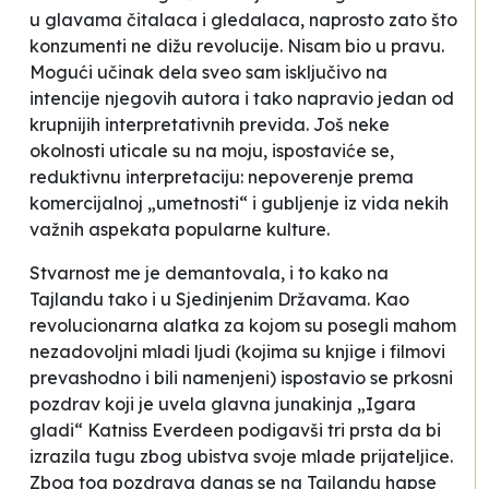
u glavama čitalaca i gledalaca, naprosto zato što
konzumenti ne dižu revolucije. Nisam bio u pravu.
Mogući učinak dela sveo sam isključivo na
intencije njegovih autora i tako napravio jedan od
krupnijih interpretativnih previda. Još neke
okolnosti uticale su na moju, ispostaviće se,
reduktivnu interpretaciju: nepoverenje prema
komercijalnoj „umetnosti“ i gubljenje iz vida nekih
važnih aspekata popularne kulture.
Stvarnost me je demantovala, i to kako na
Tajlandu tako i u Sjedinjenim Državama. Kao
revolucionarna alatka za kojom su posegli mahom
nezadovoljni mladi ljudi (kojima su knjige i filmovi
prevashodno i bili namenjeni) ispostavio se prkosni
pozdrav koji je uvela glavna junakinja „Igara
gladi“ Katniss Everdeen podigavši tri prsta da bi
izrazila tugu zbog ubistva svoje mlade prijateljice.
Zbog tog pozdrava danas se na Tajlandu hapse