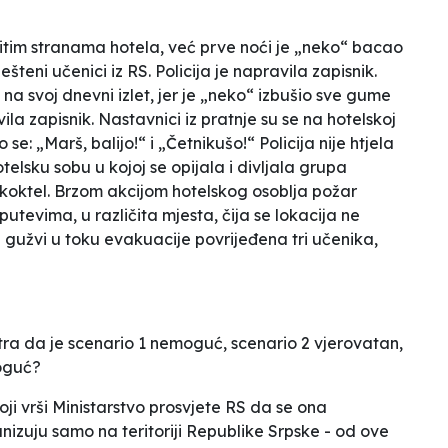
čitim stranama hotela, već prve noći je „neko“ bacao
eni učenici iz RS. Policija je napravila zapisnik.
i na svoj dnevni izlet, jer je „neko“ izbušio sve gume
ila zapisnik. Nastavnici iz pratnje su se na hotelskoj
se: „Marš, balijo!“ i „Četnikušo!“ Policija nije htjela
telsku sobu u kojoj se opijala i divljala grupa
koktel. Brzom akcijom hotelskog osoblja požar
putevima, u različita mjesta, čija se lokacija ne
U gužvi u toku evakuacije povrijeđena tri učenika,
ra da je scenario 1 nemoguć, scenario 2 vjerovatan,
moguć?
koji vrši Ministarstvo prosvjete RS da se ona
anizuju samo na teritoriji Republike Srpske - od ove