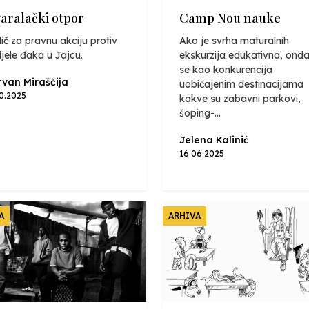
varalački otpor
Camp Nou nauke
ič za pravnu akciju protiv
Ako je svrha maturalnih
jele đaka u Jajcu.
ekskurzija edukativna, onda
se kao konkurencija
van Miraščija
uobičajenim destinacijama
10.2025
kakve su zabavni parkovi,
šoping-...
Jelena Kalinić
16.06.2025
A
ARHIVA