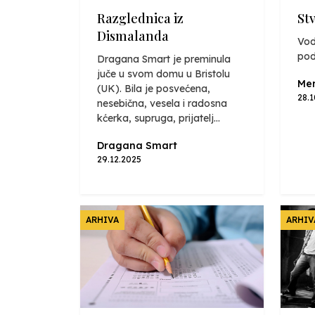
Razglednica iz
St
Dismalanda
Vod
pod
Dragana Smart je preminula
juče u svom domu u Bristolu
Mer
(UK). Bila je posvećena,
28.
nesebična, vesela i radosna
kćerka, supruga, prijatelj...
Dragana Smart
29.12.2025
ARHIVA
ARHIV