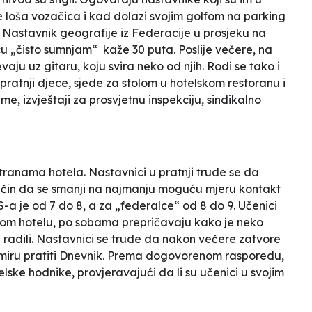
e loša vozačica i kad dolazi svojim golfom na parking
. Nastavnik geografije iz Federacije u prosjeku na
 „čisto sumnjam“ kaže 30 puta. Poslije večere, na
vaju uz gitaru, koju svira neko od njih. Rodi se tako i
 pratnji djece, sjede za stolom u hotelskom restoranu i
e, izvještaji za prosvjetnu inspekciju, sindikalno
stranama hotela. Nastavnici u pratnji trude se da
ačin da se smanji na najmanju moguću mjeru kontakt
-a je od 7 do 8, a za „federalce“ od 8 do 9. Učenici
stom hotelu, po sobama prepričavaju kako je neko
su radili. Nastavnici se trude da nakon večere zatvore
a miru pratiti Dnevnik. Prema dogovorenom rasporedu,
ske hodnike, provjeravajući da li su učenici u svojim