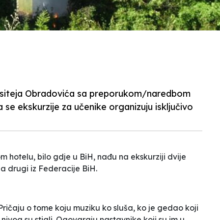
Dositeja Obradovića sa preporukom/naredbom
 se ekskurzije za učenike organizuju isključivo
m hotelu, bilo gdje u BiH, nađu na ekskurziji dvije
 a drugi iz Federacije BiH.
ričaju o tome koju muziku ko sluša, ko je gedao koji
g nivoa su stigli. Ogovaraju nastavnike koji su im u