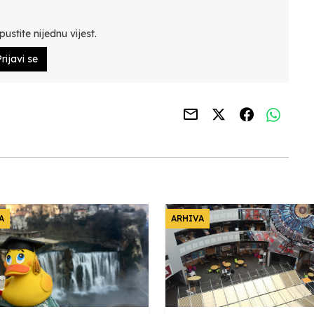
ustite nijednu vijest.
rijavi se
A
ARHIVA