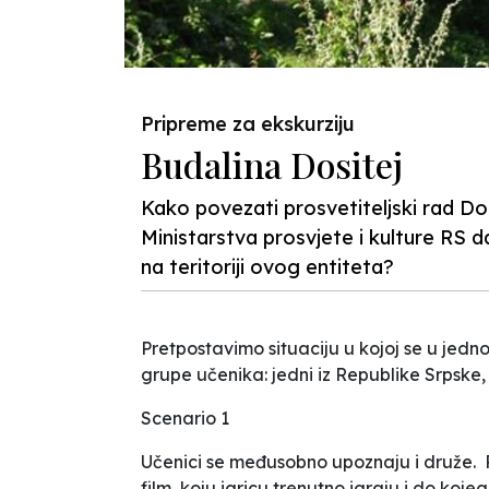
Pripreme za ekskurziju
Budalina Dositej
Kako povezati prosvetiteljski rad 
Ministarstva prosvjete i kulture RS da
na teritoriji ovog entiteta?
Pretpostavimo situaciju u kojoj se u jedno
grupe učenika: jedni iz Republike Srpske,
Scenario 1
Učenici se međusobno upoznaju i druže. P
film, koju igricu trenutno igraju i do koje