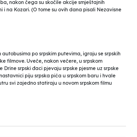
a, nakon čega su skočile akcije smještajnih
i i na Kozari. (O tome su ovih dana pisali Nezavisne
m autobusima po srpskim putevima, igraju se srpskih
rpske filmove. Uveče, nakon večere, u srpskom
e Drine srpski đaci pjevaju srpske pjesme uz srpske
 nastavnici piju srpska pića u srpskom baru i hvale
utru svi zajedno statiraju u novom srpskom filmu