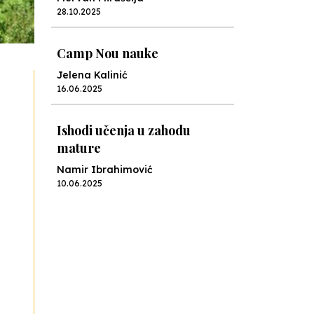
28.10.2025
Camp Nou nauke
Jelena Kalinić
16.06.2025
Ishodi učenja u zahodu
mature
Namir Ibrahimović
10.06.2025
Kraj školske godine, fotofiniš
Anes Osmić
04.06.2025
Reformar’s Coming