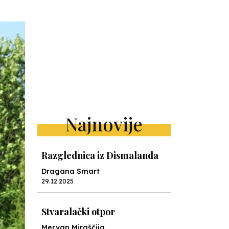
Najnovije
Razglednica iz Dismalanda
Dragana Smart
29.12.2025
Stvaralački otpor
Mervan Miraščija