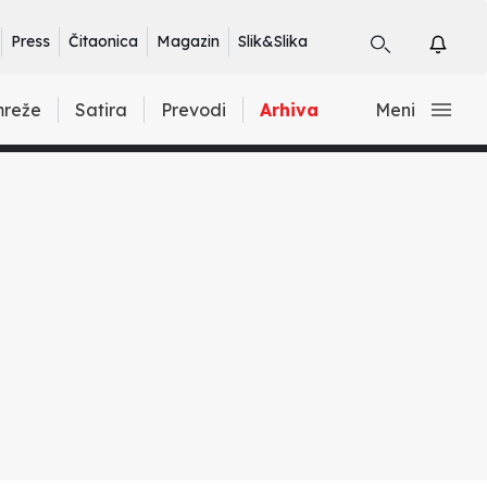
Press
Čitaonica
Magazin
Slik&Slika
mreže
Satira
Prevodi
Arhiva
Meni