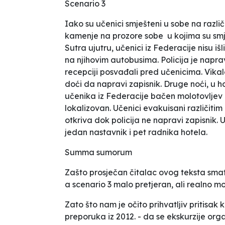
Scenario 3
Iako su učenici smješteni u sobe na razli
kamenje na prozore sobe u kojima su smješt
Sutra ujutru, učenici iz Federacije nisu išl
na njihovim autobusima. Policija je naprav
recepciji posvađali pred učenicima. Vikalo 
doći da napravi zapisnik. Druge noći, u ho
učenika iz Federacije bačen molotovljev 
lokalizovan. Učenici evakuisani različitim 
otkriva dok policija ne napravi zapisnik. 
jedan nastavnik i pet radnika hotela.
Summa sumorum
Zašto prosječan čitalac ovog teksta smat
a scenario 3 malo pretjeran, ali realno 
Zato što nam je očito prihvatljiv pritisak 
preporuka iz 2012. - da se ekskurzije org