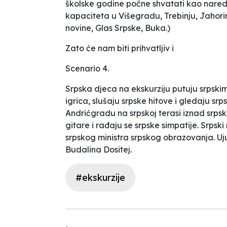
školske godine počne shvatati kao naredb
kapaciteta u Višegradu, Trebinju, Jahorin
novine, Glas Srpske, Buka.)
Zato će nam biti prihvatljiv i
Scenario 4.
Srpska djeca na ekskurziju putuju srpski
igrica, slušaju srpske hitove i gledaju s
Andrićgradu na srpskoj terasi iznad srpsk
gitare i rađaju se srpske simpatije. Srpski
srpskog ministra srpskog obrazovanja. Uj
Budalina Dositej.
#ekskurzije