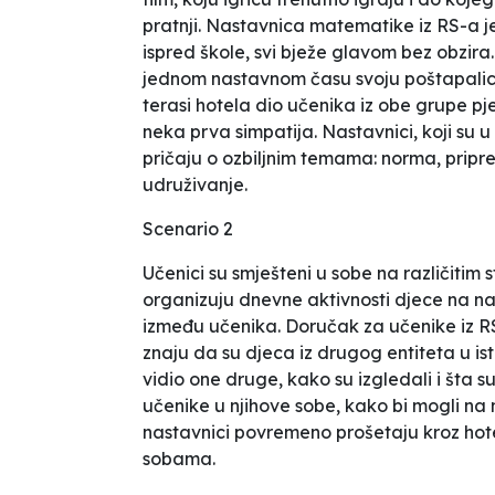
pratnji. Nastavnica matematike iz RS-a j
ispred škole, svi bježe glavom bez obzira
jednom nastavnom času svoju poštapalicu
terasi hotela dio učenika iz obe grupe pje
neka prva simpatija. Nastavnici, koji su u
pričaju o ozbiljnim temama: norma, priprem
udruživanje.
Scenario 2
Učenici su smješteni u sobe na različitim 
organizuju dnevne aktivnosti djece na n
između učenika. Doručak za učenike iz RS
znaju da su djeca iz drugog entiteta u i
vidio one druge, kako su izgledali i šta 
učenike u njihove sobe, kako bi mogli n
nastavnici povremeno prošetaju kroz hotel
sobama.