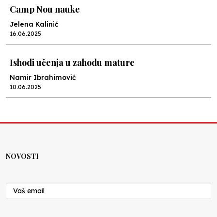
Camp Nou nauke
Jelena Kalinić
16.06.2025
Ishodi učenja u zahodu mature
Namir Ibrahimović
10.06.2025
Kraj školske godine, fotofiniš
Anes Osmić
04.06.2025
NOVOSTI
Reformar’s Coming
Nenad Veličković
29.10.2024