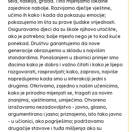
sela, naselja, grada. Tiho mijenjamo lokalne
zajednice nabolje. Razvijamo dječije vještine,
učimo ih kako i kada da pokazuju emocije;
pokazujemo im šta su prave ljudske vrijednosti.
Osiguravamo djeci da su škole njihovo utočište,
ako je potrebno; bolje mjesto nego je to kod kuće
ponekad. Društvu garantujemo da nove
generacije obrazujemo u skladu s najvišim
standardima. Ponašanjem u zbornici primjer smo
đacima kako je dobro i važno čitati i kako je lijepo
razgovarati, raspravljati; kako, zapravo, najviše
napredujemo kada smo u interakciji jedni s
drugima. Otkrivamo, zajedno s našim učenicima,
kako je prirodno mijenjati se, tragati za novim
znanjima, vještinama, umijećima. Otvoreno
izražavamo nezadovoljstvo - javno, glasno,
argumentirano i jasno; priznajemo, isto tako javno
- u učionici, ako pogriješimo; podržavamo
drugačije stavove i tuđa mišljenja ako su