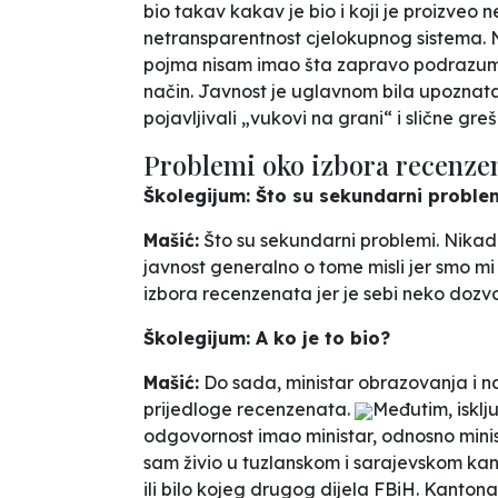
bio takav kakav je bio i koji je proizveo 
netransparentnost cjelokupnog sistema. 
pojma nisam imao šta zapravo podrazumij
način. Javnost je uglavnom bila upozna
pojavljivali „vukovi na grani“ i slične gre
Problemi oko izbora recenze
Školegijum: Što su sekundarni problemi
Mašić:
Što su sekundarni problemi. Nikad
javnost generalno o tome misli jer smo mi
izbora recenzenata jer je sebi neko dozvo
Školegijum: A ko je to bio?
Mašić:
Do sada, ministar obrazovanja i na
prijedloge recenzenata.
Međutim, isklj
odgovornost imao ministar, odnosno ministr
sam živio u tuzlanskom i sarajevskom kan
ili bilo kojeg drugog dijela FBiH. Kantona