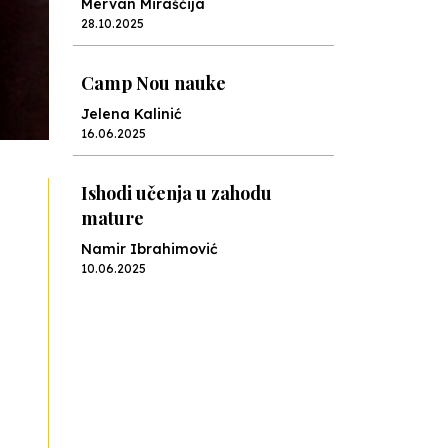
Mervan Miraščija
28.10.2025
Camp Nou nauke
Jelena Kalinić
16.06.2025
Ishodi učenja u zahodu
mature
Namir Ibrahimović
10.06.2025
Kraj školske godine, fotofiniš
Anes Osmić
04.06.2025
Reformar’s Coming