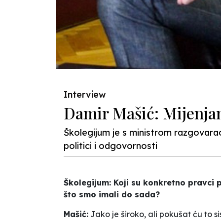
Interview
Damir Mašić: Mijenja
Školegijum je s ministrom razgovara
politici i odgovornosti
Školegijum: Koji su konkretno pravci
što smo imali do sada?
Mašić:
Jako je široko, ali pokušat ću to si