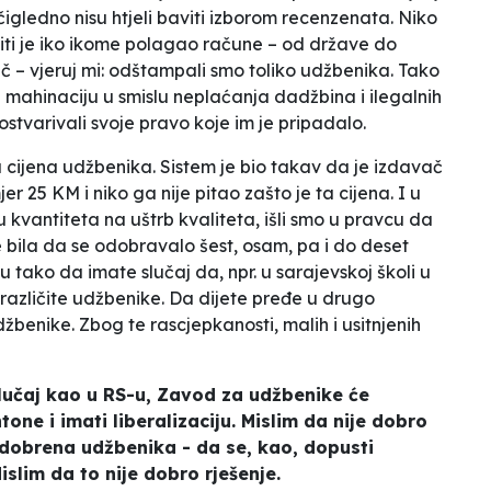
očigledno nisu htjeli baviti izborom recenzenata. Niko
niti je iko ikome polagao račune – od države do
ječ – vjeruj mi: odštampali smo toliko udžbenika. Tako
 i mahinaciju u smislu neplaćanja dadžbina i ilegalnih
ostvarivali svoje pravo koje im je pripadalo.
a cijena udžbenika. Sistem je bio takav da je izdavač
 25 KM i niko ga nije pitao zašto je ta cijena. I u
u kvantiteta na uštrb kvaliteta, išli smo u pravcu da
je bila da se odobravalo šest, osam, pa i do deset
ako da imate slučaj da, npr. u sarajevskoj školi u
e različite udžbenike. Da dijete pređe u drugo
benike. Zbog te rascjepkanosti, malih i usitnjenih
slučaj kao u RS-u, Zavod za udžbenike će
tone i imati liberalizaciju. Mislim da nije dobro
odobrena udžbenika - da se, kao, dopusti
islim da to nije dobro rješenje.