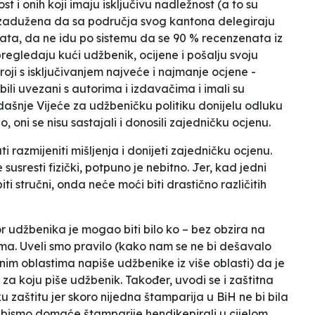
t i onih koji imaju isključivu nadležnost (a to su
ti zadužena da sa područja svog kantona delegiraju
ata, da ne idu po sistemu da se 90 % recenzenata iz
 pregledaju kući udžbenik, ocijene i pošalju svoju
oji s isključivanjem najveće i najmanje ocjene -
ili uvezani s autorima i izdavačima i imali su
adašnje Vijeće za udžbeničku politiku donijelu odluku
 oni se nisu sastajali i donosili zajedničku ocjenu.
i razmijeniti mišljenja i donijeti zajedničku ocjenu.
 susresti fizički, potpuno je nebitno. Jer, kad jedni
iti stručni, onda neće moći biti drastično različitih
r udžbenika je mogao biti bilo ko – bez obzira na
ima. Uveli smo pravilo (kako nam se ne bi dešavalo
nim oblastima napiše udžbenike iz više oblasti) da je
za koju piše udžbenik. Također, uvodi se i zaštitna
zaštitu jer skoro nijedna štamparija u BiH ne bi bila
e bismo domaće štamparije hendikepirali u cijelom