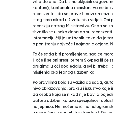
vrha do dna. Da bismo uključili odgovornos
kantoni), kantonalna ministarstva će bi
recenzente i da se prave timovi recenzen
istog tima nikad u životu nisu vidjeli. Oni
recenziju natrag Ministarstvu. Onda se zbr
shvatilo se u neko doba da su recenzenti b
informaciju čiji je udžbenik, tako da je t
o poništenju najveće i najmanje ocjene. No,
To će sada biti promijenjeno, sad će morat
Hoće li se oni sresti putem Skypea ili će se
drugima u oči pogledaju, a svi bi trebali b
mišljenja oko jednog udžbenika.
Po pravilima koja su važila do sada, auto
nivo obrazovanja, praksu i iskustvo koje 
da osoba koja se nikad nije bavila pojedi
autoru udžbenika uža specijalnost oblast 
naljepnica. Ne možemo ići na hologramsku 
u mogućnosti ispuniti taj standard. Da n