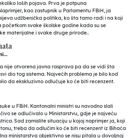
nekoliko loših pojava. Prva je potpuna
Naprimjer, kao zastupnik u Parlamentu FBiH, ja
eva udžbenička politika, ko šta tamo radi i na koji
ta početkom svake školske godine kada su se
ške materijalne i svake druge prirode..
nata
...
a nije otvorena javna rasprava pa da se vidi šta
 svi dio tog sistema. Najvećih problema je bilo kod
lio da ekskluzivno odlučuje ko će biti recenzent.
uke u FBiH. Kantonalni ministri su navodno slali
učivo se odlučivalo u Ministarstvu, gdje je najveću
ica. Sad zamislite situaciju u kojoj naprimjer ja, koji
tonu, treba da odlučim ko će biti recenzent iz Bihaća
lna ministarstva objektivno se nisu pitala u dovoljnoj