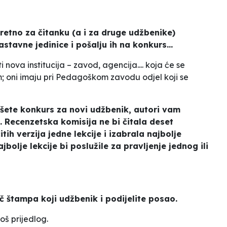
etno za čitanku (a i za druge udžbenike)
tavne jedinice i pošalju ih na konkurs...
i nova institucija – zavod, agencija.... koja će se
em; oni imaju pri Pedagoškom zavodu odjel koji se
išete konkurs za novi udžbenik, autori vam
u. Recenzetska komisija ne bi čitala deset
tih verzija jedne lekcije i izabrala najbolje
jbolje lekcije bi poslužile za pravljenje jednog ili
č štampa koji udžbenik i podijelite posao.
oš prijedlog.