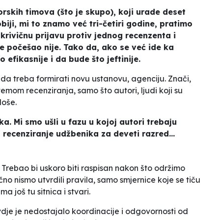
rskih timova (što je skupo), koji urade deset
obiji, mi to znamo već tri-četiri godine, pratimo
 krivičnu prijavu protiv jednog recenzenta i
 se počešao nije. Tako da, ako se već ide ka
o efikasnije i da bude što jeftinije.
da treba formirati novu ustanovu, agenciju. Znači,
stemom recenziranja, samo što autori, ljudi koji su
loše.
. Mi smo ušli u fazu u kojoj autori trebaju
recenziranje udžbenika za deveti razred...
v. Trebao bi uskoro biti raspisan nakon što održimo
no nismo utvrdili pravila, samo smjernice koje se tiču
 još tu sitnica i stvari.
dje je nedostajalo koordinacije i odgovornosti od