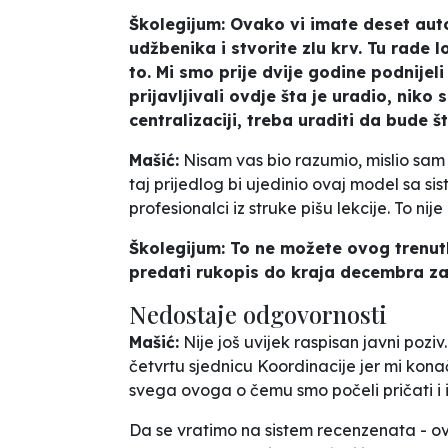
Školegijum: Ovako vi imate deset auto
udžbenika i stvorite zlu krv. Tu rade l
to. Mi smo prije dvije godine podnijeli
prijavljivali ovdje šta je uradio, niko
centralizaciji, treba uraditi da bude št
Mašić:
Nisam vas bio razumio, mislio sam 
taj prijedlog bi ujedinio ovaj model sa si
profesionalci iz struke pišu lekcije. To nije 
Školegijum: To ne možete ovog trenutka
predati rukopis do kraja decembra za 
Nedostaje odgovornosti
Mašić:
Nije još uvijek raspisan javni pozi
četvrtu sjednicu Koordinacije jer mi konač
svega ovoga o čemu smo počeli pričati i ima
Da se vratimo na sistem recenzenata - ov