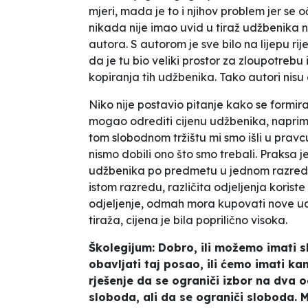
mjeri, mada je to i njihov problem jer se 
nikada nije imao uvid u tiraž udžbenika 
autora. S autorom je sve bilo na lijepu ri
da je tu bio veliki prostor za zloupotrebu
kopiranja tih udžbenika. Tako autori nisu 
Niko nije postavio pitanje kako se formir
mogao odrediti cijenu udžbenika, naprimjer
tom slobodnom tržištu mi smo išli u pravc
nismo dobili ono što smo trebali. Praksa 
udžbenika po predmetu u jednom razredu t
istom razredu, različita odjeljenja korist
odjeljenje, odmah mora kupovati nove udž
tiraža, cijena je bila poprilično visoka.
Školegijum: Dobro, ili možemo imati 
obavljati taj posao, ili ćemo imati kan
rješenje da se ograniči izbor na dva 
sloboda, ali da se ograniči sloboda. M