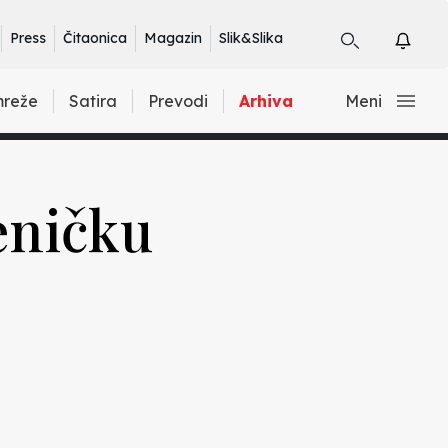
Press
Čitaonica
Magazin
Slik&Slika
mreže
Satira
Prevodi
Arhiva
Meni
eničku