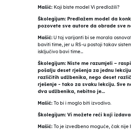
Mašić:
Koji biste model Vi predložili?
Školegijum: Predlažem model da konkr
pozovete sve autore da obrade sve nas
Mašić:
U toj varijanti bi se morala osnovat
baviti time, jer u RS-u postoji takav sist
isključivo bavi time...
Školegijum: Niste me razumjeli – rasp
pošalju deset rješenja za jednu lekcij
različitih udžbenika, nego deset različi
rješenje - tako za svaku lekciju. Sve na
dva udžbenika, nebitno je...
Mašić:
To bi i moglo biti izvodivo.
Školegijum: Vi možete reći koji izdava
Mašić:
To je izvedbeno moguće, čak nije l