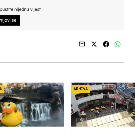
ustite nijednu vijest.
rijavi se
A
ARHIVA