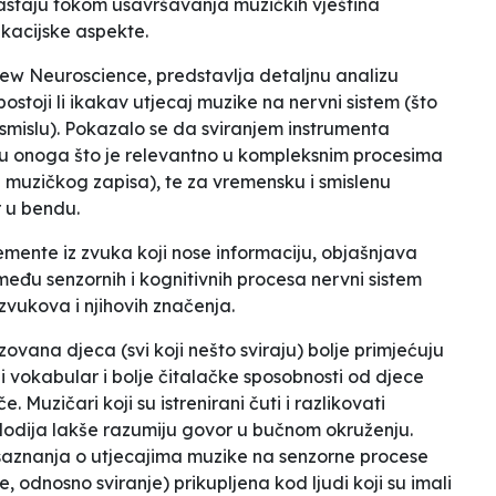
astaju tokom usavršavanja muzičkih vještina
kacijske aspekte.
iew Neuroscience
, predstavlja detaljnu analizu
postoji li ikakav utjecaj muzike na nervni sistem (što
smislu). Pokazalo se da sviranjem instrumenta
u onoga što je relevantno u kompleksnim procesima
 muzičkog zapisa), te za vremensku i smislenu
r u bendu.
emente iz zvuka koji nose informaciju
, objašnjava
zmeđu senzornih i kognitivnih procesa nervni sistem
vukova i njihovih značenja
.
azovana djeca (svi koji nešto sviraju) bolje primjećuju
i vokabular i bolje čitalačke sposobnosti od djece
 Muzičari koji su istrenirani čuti i razlikovati
elodija lakše razumiju govor u bučnom okruženju.
 saznanja o utjecajima muzike na senzorne procese
 odnosno sviranje) prikupljena kod ljudi koji su imali