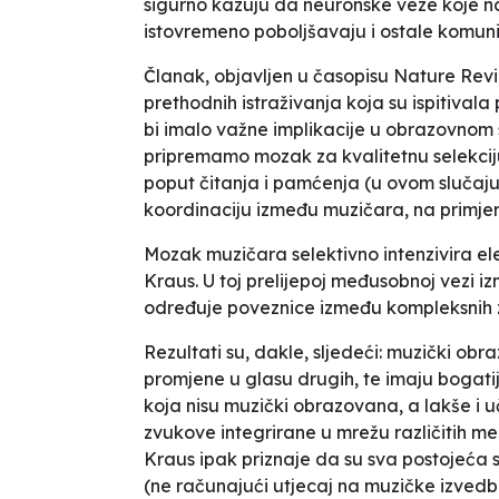
sigurno kazuju da neuronske veze koje n
istovremeno poboljšavaju i ostale komuni
Članak, objavljen u časopisu
Nature Rev
prethodnih istraživanja koja su ispitivala 
bi imalo važne implikacije u obrazovnom 
pripremamo mozak za kvalitetnu selekcij
poput čitanja i pamćenja (u ovom slučaju
koordinaciju između muzičara, na primje
Mozak muzičara selektivno intenzivira el
Kraus.
U toj prelijepoj međusobnoj vezi i
određuje poveznice između kompleksnih z
Rezultati su, dakle, sljedeći: muzički obr
promjene u glasu drugih, te imaju bogatij
koja nisu muzički obrazovana, a lakše i uče.
zvukove integrirane u mrežu različitih m
Kraus ipak priznaje da su sva postojeća
(ne računajući utjecaj na muzičke izvedbe,