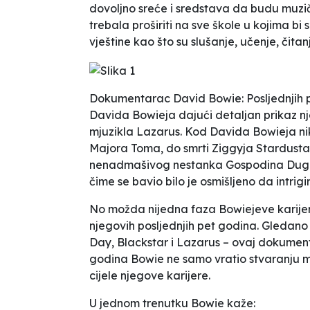
dovoljno sreće i sredstava da budu muzič
trebala proširiti na sve škole u kojima bi
vještine kao što su slušanje, učenje, čitan
Dokumentarac
David Bowie: Posljednjih
Davida Bowieja dajući detaljan prikaz 
mjuzikla
Lazarus
. Kod Davida Bowieja nik
Majora Toma, do smrti Ziggyja Stardusta
nenadmašivog nestanka Gospodina Dugmoo
čime se bavio bilo je osmišljeno da intrig
No možda nijedna faza Bowiejeve karijere
njegovih posljednjih pet godina. Gledano 
Day
,
Blackstar
i
Lazarus
– ovaj dokumenta
godina Bowie ne samo vratio stvaranju m
cijele njegove karijere.
U jednom trenutku Bowie kaže: