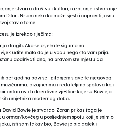
janje stvari u društvu i kulturi, razbijanje i stvaranje
Dilan. Nisam neko ko može sjesti i napraviti jasnu
svoj stav o tome
.
esu je izrekao riječima:
ja drugih. Ako se osjećate sigurno na
viјek uđite malo dalje u vodu nego što vam prija.
tanu dodirivati dno, na pravom ste mjestu da
jih pet godina
bavi se i pitanjem slave te njegovog
s muzičarima, dizajnerima i redateljima spotova koji
scinantan uvid u kreativne vještine koje su Bowieja
ičkih umjetnika modernog doba.
 David Bowie je stvarao. Zoran prikaz toga je
 u ormar/kovčeg u posljednjem spotu koji je snimio
eku, isti sam takav bio, Bowie je bio dalek i