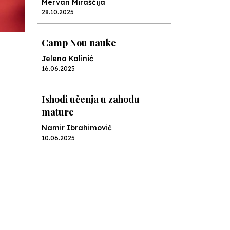
Mervan Miraščija
28.10.2025
Camp Nou nauke
Jelena Kalinić
16.06.2025
Ishodi učenja u zahodu
mature
Namir Ibrahimović
10.06.2025
Kraj školske godine, fotofiniš
Anes Osmić
04.06.2025
Reformar’s Coming