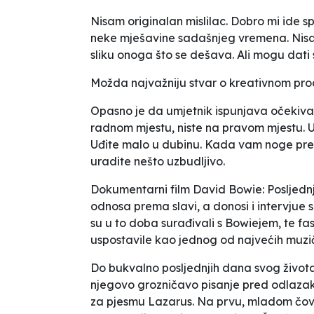
Nisam originalan mislilac. Dobro mi ide spa
neke mješavine sadašnjeg vremena. Nisam 
sliku onoga što se dešava. Ali mogu dati 
Možda najvažniju stvar o kreativnom proc
Opasno je da umjetnik ispunjava očekivan
radnom mjestu, niste na pravom mjestu. U
Uđite malo u dubinu. Kada vam noge pres
uradite nešto uzbudljivo
.
Dokumentarni film
David Bowie: Posljedn
odnosa prema slavi, a donosi i intervjue 
su u to doba surađivali s Bowiejem, te fa
uspostavile kao jednog od najvećih muz
Do bukvalno posljednjih dana svog života
njegovo grozničavo pisanje pred odlazak
za pjesmu
Lazarus
. Na prvu, mladom čovj