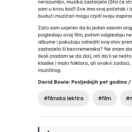
nerazumljiv, muzika
zastarjela
(
Šta će st
sam u krivu bio!!! Sve ima svoj početak i iz
budući muzičari mogu crpiti svoju inspirac
Zato sam uvjeren da bi jedan sasvim orig
pogledaju ovaj film, potom odgledaju ne
albume i pokušaju odrediti svoj stav pre
zastarjela ili bezvremenska? Ne znam da l
školi (nadam se da da), niti da li se neš
klasike i malo folklora, ali ovakvi zadaci,
muzičkog.
David Bowie: Posljednjih pet godina / 
#filmska lektira
#film
#m