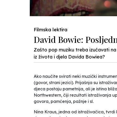
Filmska lektira
David Bowie: Posljedn
Zašto pop muziku treba izučavati na 
iz života i djela Davida Bowiea?
Ako naučite svirati neki muzički instrume
(govor, strani jezici). Prijašnja su istra
djeca
postaju pametnija
, ali je istina b
Northwestern, čiji rezultati istraživanj
govora, pamćenja, pažnje i sl.
Nina Kraus, jedna od istraživačica, tvrdi