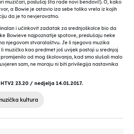
ari muzičari, poslušaj šta rade novi bendovi!
). O, kako
vor, a Bowie je ostavio iza sebe toliko vrela iz kojih
iju da je to nevjerovatno.
inalan i učinkovit zadatak za srednjoškolce bio da
ke Bowieve najpoznatije spotove, preslušaju neke
ma njegovom stvaralaštvu. Je li njegova muzika
i muzičko kao predmet još uvijek postoji u srednjoj
to promijenilo od mog školovanja, kad smo slušali malo
 uvjeren sam, ne moraju ni biti privilegija nastavnika
HTV2 23.20 / nedjelja 14.01.2017.
uzička kultura