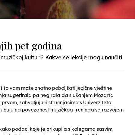
jih pet godina
muzičkoj kulturi? Kakve se lekcije mogu naučiti
nt to vam može znatno poboljšati jezične vještine
živanja sugerirala pa negirala da slušanjem Mozarta
liža prvom, zahvaljujući stručnjacima s Univerziteta
a upućuju na povezanost muzičkog
treninga
sa razvojem
 kako podaci koje je prikupila s kolegama sasvim