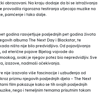
ki obrazovani. Na kraju dodaje da bi se istraživanja
 se provodila
rigorozna testiranja utjecaja muzike
na
je, pamćenje i tako dalje.
 pet godina
rasvjetljuje posljednjih pet godina života
njegovih albuma
The Next Day
i
Blackstar
, te
ada ništa nije bilo predvidljivo. Od pojavljivanja
, od eterične pojave Bijelog vojvode do
kog, svaki je njegov potez bio nepredvidljiv. Sve
ira, izazove, nadmaši očekivanja.
 nije izazvala više fascinacije i uzbuđenja od
kroz prizmu njegovih posljednjih djela –
The Next
rni film pokazuje kako se tih svojih posljednjih
uzike, nego i temeljnim temama prisutnim tokom