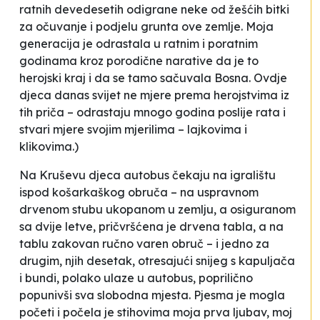
ratnih devedesetih odigrane neke od žešćih bitki
za očuvanje i podjelu grunta ove zemlje. Moja
generacija je odrastala u ratnim i poratnim
godinama kroz porodične narative da je to
herojski kraj i da se tamo sačuvala Bosna. Ovdje
djeca danas svijet ne mjere prema herojstvima iz
tih priča – odrastaju mnogo godina poslije rata i
stvari mjere svojim mjerilima – lajkovima i
klikovima.)
Na Kruševu djeca autobus čekaju na igralištu
ispod košarkaškog obruča – na uspravnom
drvenom stubu ukopanom u zemlju, a osiguranom
sa dvije letve, pričvršćena je drvena tabla, a na
tablu zakovan ručno varen obruč – i jedno za
drugim, njih desetak, otresajući snijeg s kapuljača
i bundi, polako ulaze u autobus, poprilično
popunivši sva slobodna mjesta. Pjesma je mogla
početi i počela je stihovima
moja prva ljubav, moj