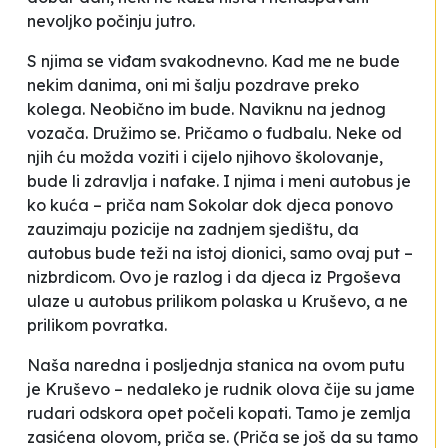
nevoljko počinju jutro.
S njima se viđam svakodnevno. Kad me ne bude
nekim danima, oni mi šalju pozdrave preko
kolega. Neobično im bude. Naviknu na jednog
vozača. Družimo se. Pričamo o fudbalu. Neke od
njih ću možda voziti i cijelo njihovo školovanje,
bude li zdravlja i nafake. I njima i meni autobus je
ko kuća –
priča nam Sokolar dok djeca ponovo
zauzimaju pozicije na zadnjem sjedištu, da
autobus bude teži na istoj dionici, samo ovaj put –
nizbrdicom. Ovo je razlog i da djeca iz Prgoševa
ulaze u autobus prilikom polaska u Kruševo, a ne
prilikom povratka.
Naša naredna i posljednja stanica na ovom putu
je Kruševo – nedaleko je rudnik olova čije su jame
rudari odskora opet počeli kopati. Tamo je zemlja
zasićena olovom, priča se. (Priča se još da su tamo