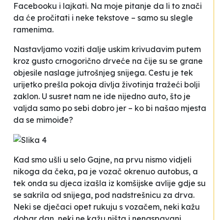
Facebooku i lajkati. Na moje pitanje da li to znači
da će pročitati i neke tekstove – samo su slegle
ramenima.
Nastavljamo voziti dalje uskim krivudavim putem
kroz gusto crnogorično drveće na čije su se grane
objesile naslage jutrošnjeg snijega. Cestu je tek
urijetko prešla pokoja divlja životinja tražeći bolji
zaklon. U susret nam ne ide nijedno auto, što je
valjda samo po sebi dobro jer – ko bi našao mjesta
da se mimoiđe?
Kad smo ušli u selo Gajne, na prvu nismo vidjeli
nikoga da čeka, pa je vozač okrenuo autobus, a
tek onda su djeca izašla iz komšijske avlije gdje su
se sakrila od snijega, pod nadstrešnicu za drva.
Neki se dječaci opet rukuju s vozačem, neki kažu
dobar dan
, neki ne kažu ništa i nenaspavani