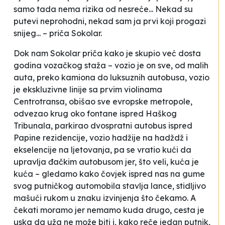
samo tada nema rizika od nesreće... Nekad su
putevi neprohodni, nekad sam ja prvi koji progazi
snijeg... –
priča Sokolar.
Dok nam Sokolar priča kako je skupio već dosta
godina vozačkog staža – vozio je on sve, od
malih
auta
, preko kamiona do luksuznih autobusa, vozio
je ekskluzivne linije
sa prvim violinama
Centrotransa
, obišao sve evropske metropole,
odvezao krug oko fontane ispred Haškog
Tribunala, parkirao dvospratni autobus ispred
Papine rezidencije, vozio hadžije na hadždž i
ekselencije na ljetovanja, pa se vratio kući da
upravlja đačkim autobusom jer, što veli,
kuća je
kuća
– gledamo kako čovjek ispred nas na gume
svog putničkog automobila stavlja lance, stidljivo
mašući rukom u znaku izvinjenja što čekamo. A
čekati moramo jer nemamo kuda drugo, cesta je
uska da uža ne može biti i, kako reče jedan putnik,