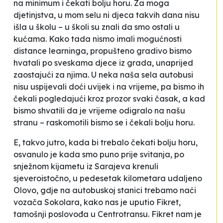
na minimum i čekati
bolju horu
. Za moga
djetinjstva, u mom selu ni djeca takvih dana nisu
išla u školu – u školi su znali da smo ostali u
kućama. Kako tada nismo imali mogućnosti
distance learninga
, propušteno gradivo bismo
hvatali
po sveskama djece iz grada, unaprijed
zaostajući za njima. U neka naša sela autobusi
nisu uspijevali doći uvijek i na vrijeme, pa bismo ih
čekali pogledajući kroz prozor svaki časak, a kad
bismo shvatili da je
vrijeme odigralo na našu
stranu
– raskomotili bismo se i čekali
bolju horu
.
E, takvo jutro, kada bi trebalo čekati
bolju horu,
osvanulo je kada smo puno prije svitanja, po
snježnom kijametu iz Sarajeva krenuli
sjeveroistočno, u pedesetak kilometara udaljeno
Olovo, gdje na autobuskoj stanici trebamo naći
vozača Sokolara, kako nas je uputio Fikret,
tamošnji poslovođa u Centrotransu. Fikret nam je