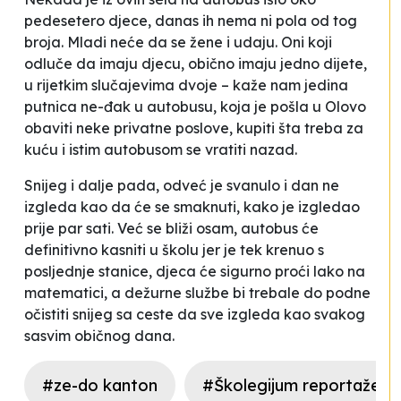
pedesetero djece, danas ih nema ni pola od tog
broja. Mladi neće da se žene i udaju. Oni koji
odluče da imaju djecu, obično imaju jedno dijete,
u rijetkim slučajevima dvoje –
kaže nam jedina
putnica ne-đak u autobusu, koja je pošla u Olovo
obaviti neke privatne poslove,
kupiti šta treba za
kuću
i istim autobusom se vratiti nazad.
Snijeg i dalje pada, odveć je svanulo i dan ne
izgleda kao da će se
smaknuti,
kako je izgledao
prije par sati. Već se bliži osam, autobus će
definitivno kasniti u školu jer je tek krenuo s
posljednje stanice, djeca će sigurno proći lako na
matematici, a dežurne službe bi trebale do podne
očistiti snijeg sa ceste da sve izgleda kao svakog
sasvim običnog dana.
#ze-do kanton
#Školegijum reportaže