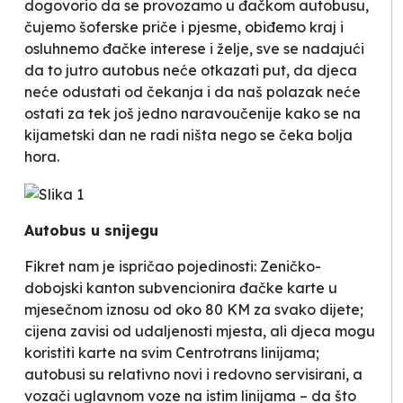
dogovorio da se provozamo u đačkom autobusu,
čujemo šoferske priče i pjesme, obiđemo kraj i
osluhnemo đačke interese i želje, sve se nadajući
da to jutro autobus neće otkazati put, da djeca
neće odustati od čekanja i da naš polazak neće
ostati za tek još jedno naravoučenije kako se
na
kijametski dan ne radi ništa nego se čeka bolja
hora.
Autobus u snijegu
Fikret nam je ispričao pojedinosti: Zeničko-
dobojski kanton subvencionira đačke karte u
mjesečnom iznosu od oko 80 KM za svako dijete;
cijena zavisi od udaljenosti mjesta, ali djeca mogu
koristiti karte na svim Centrotrans linijama;
autobusi su relativno novi i redovno servisirani, a
vozači uglavnom voze na istim linijama – da što