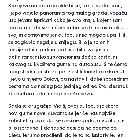
Sarajevu na brdo odakle bi se, da je vedar dan,
lijepo vidjela panorama tog malog grada, vozaču
uspijevam ispričati kako je ovo kraj u kojem sam
odrastao i da se sjećam doba kad smo ostajali u
svojim domovima jer autobus nije mogao upaliti ili
se zaglavio negdje u snijegu. Bilo je to onih
poslijeratnih godina kad nije bilo sve jasno
definirano: ni ko subvencionira đačke karte, ni
kakvog su kvaliteta gume na autobusu. S te ćemo
magistralne ceste za pet-šest kilometara skrenuti
lijevo u mjesto Dolovi, pa nastaviti dalje sporednim
cestama do našeg posljednjeg odredišta, desetak
kilometara udaljenog sela Kruševo.
Sada je drugačije. Vidiš, ovaj autobus je skoro
nov, gume nove, čuvamo se jer će nas najviše
zaboljeti glava ako se desi nezgoda, a vozilo nije
bilo ispravno. I danas se desi da ne odemo po
djecu jer smo procijenili da je to najisplativije, jer