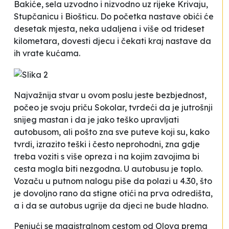
Bakiće, sela uzvodno i nizvodno uz rijeke Krivaju,
Stupčanicu i Biošticu. Do početka nastave obići će
desetak mjesta, neka udaljena i više od trideset
kilometara, dovesti djecu i čekati kraj nastave da
ih vrate kućama.
Najvažnija stvar u ovom poslu jeste bezbjednost
,
počeo je svoju priču Sokolar, tvrdeći da je
jutrošnji
snijeg mastan i da je jako teško upravljati
autobusom
, ali pošto zna sve puteve koji su, kako
tvrdi, izrazito teški i često neprohodni, zna gdje
treba voziti s više opreza i na kojim zavojima bi
cesta mogla biti
nezgodna
. U autobusu je toplo.
Vozaču u putnom nalogu piše da polazi u 4.30, što
je dovoljno rano da stigne otići na prva odredišta,
a i da se
autobus ugrije da djeci ne bude hladno
.
Penjući se magistralnom cestom od Olova prema