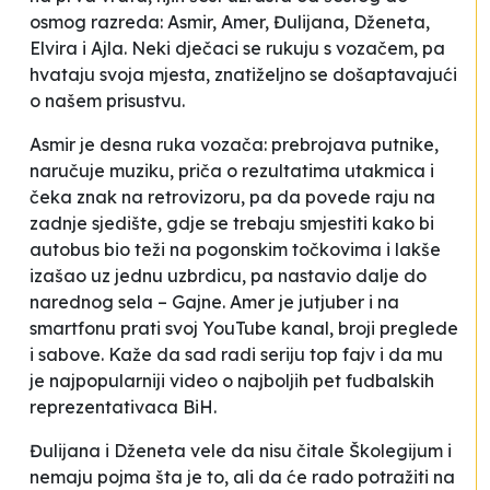
osmog razreda: Asmir, Amer, Đulijana, Dženeta,
Elvira i Ajla. Neki dječaci se rukuju s vozačem, pa
hvataju svoja mjesta, znatiželjno se došaptavajući
o našem prisustvu.
Asmir je desna ruka vozača: prebrojava putnike,
naručuje muziku, priča o rezultatima utakmica i
čeka znak na retrovizoru, pa da povede raju na
zadnje sjedište, gdje se trebaju smjestiti kako bi
autobus bio teži na pogonskim točkovima i lakše
izašao uz jednu uzbrdicu, pa nastavio dalje do
narednog sela – Gajne. Amer je jutjuber i na
smartfonu prati svoj YouTube kanal, broji preglede
i sabove. Kaže da sad radi seriju
top fajv
i da mu
je najpopularniji video o najboljih pet fudbalskih
reprezentativaca BiH.
Đulijana i Dženeta vele da nisu čitale
Školegijum
i
nemaju pojma šta je to, ali da će rado potražiti na