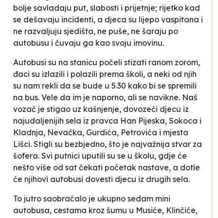
bolje savladaju put, slabosti i prijetnje; rijetko kad
se dešavaju incidenti, a djeca su lijepo vaspitana i
ne razvaljuju sjedišta, ne puše, ne šaraju po
autobusu i čuvaju ga kao svoju imovinu.
Autobusi su na stanicu počeli stizati ranom zorom,
đaci su izlazili i polazili prema školi, a neki od njih
su nam rekli da se bude u 5.30 kako bi se
spremili
na bus.
Vele da im je
naporno, ali se navikne
. Naš
vozač je stigao uz kašnjenje, dovozeći djecu iz
najudaljenijih sela iz pravca Han Pijeska, Sokoca i
Kladnja, Nevačka, Gurdića, Petrovića i mjesta
Lišci. Stigli su
bezbjedno
, što je najvažnija stvar za
šofera. Svi putnici uputili su se u školu, gdje će
nešto više od sat čekati početak nastave, a dotle
će
njihovi
autobusi dovesti djecu iz drugih sela.
To jutro saobraćalo je ukupno sedam mini
autobusa, cestama kroz šumu u Musiće, Klinčiće,