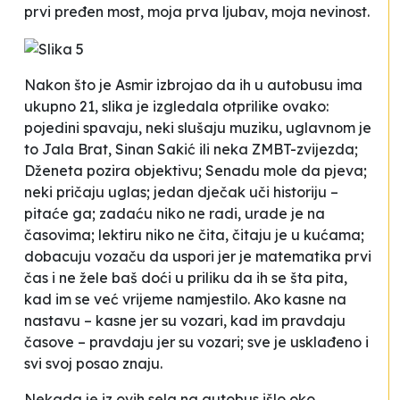
prvi pređen most, moja prva ljubav, moja nevinost
.
Nakon što je Asmir izbrojao da ih u autobusu ima
ukupno 21, slika je izgledala otprilike ovako:
pojedini spavaju, neki slušaju muziku, uglavnom je
to Jala Brat, Sinan Sakić ili neka ZMBT-zvijezda;
Dženeta pozira objektivu; Senadu mole da pjeva;
neki pričaju uglas; jedan dječak uči historiju –
pitaće ga; zadaću niko ne radi, urade je na
časovima; lektiru niko ne čita, čitaju je u kućama;
dobacuju vozaču da uspori jer je matematika prvi
čas i ne žele baš doći u priliku da ih se šta pita,
kad im se već vrijeme namjestilo. Ako kasne na
nastavu – kasne jer su vozari, kad im pravdaju
časove – pravdaju jer su vozari; sve je usklađeno i
svi svoj posao znaju.
Nekada je iz ovih sela na autobus išlo oko