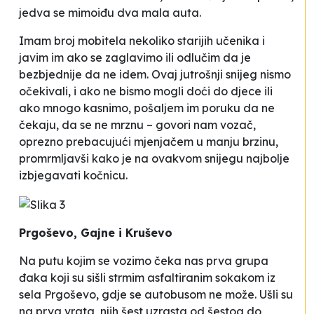
jedva se mimoiđu dva mala auta
.
Imam broj mobitela nekoliko starijih učenika i
javim im ako se zaglavimo ili odlučim da je
bezbjednije da ne idem. Ovaj jutrošnji snijeg nismo
očekivali, i ako ne bismo mogli doći do djece ili
ako mnogo kasnimo, pošaljem im poruku da ne
čekaju, da se ne mrznu –
govori nam vozač,
oprezno prebacujući mjenjačem u manju brzinu,
promrmljavši kako je
na ovakvom snijegu najbolje
izbjegavati kočnicu.
Prgoševo, Gajne i Kruševo
Na putu kojim se vozimo čeka nas prva grupa
đaka koji su sišli strmim asfaltiranim sokakom iz
sela Prgoševo, gdje se autobusom ne može. Ušli su
na prva vrata, njih šest uzrasta od šestog do