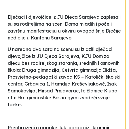
Dječaci i djevojčice iz JU Djeca Sarajeva zaplesali
su sa roditeljima na sceni Doma mladih i počeli
završnu manifestaciju u okviru ovogodišnje Dječije
nedjelje u Kantonu Sarajevo.
U naredna dva sata na scenu su izlazili dječaci i
djevojčice iz JU Djeca Sarajeva, KJU Dom za
djecu bez roditeljskog staranja, srednjih i osnovnih
škola: Druga gimnazija, Četvrta gimnazija Ilidža,
Prosvjetno-pedagoški zavod KS – Katolički školski
centar,
Grbavica 1
,
Hamdija Kreševljaković
,
Isak
Samokovlija
,
Mirsad Prnjavorac
, te članice Kluba
ritmičke gimnastike
Bosna gym
izvodeći svoje
tačke.
Preobraženi u paprike, luk, paradajz i krompir