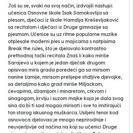
Još su se, svaki na svoj način, izdvojili nastupi:
učenica Osnovne škole
Isak Samokovlija
sa
plesom, dječaci iz škole
Hamdija Kreševljaković
sa recitalom i dječaci iz
Druge gimnazije
sa
pjesmom. Učenice su uz ritme popularne muzike
otplesale moderni ples u majicama s natpisima
Break the rules
, što je djelovalo kontrastno
prethodnoj tački recitala
Znaš li kako miriše
Sarajevo
u kojem je jedan dječak drugom
opisivao miris grada poredeći ga sa
mirisom
nanine šamije, mirisom prelijepe stidljive djevojke
,
sa detaljima kako grad
miriše Miljackom,
ćevapima, džamijom i minaretom, crkvom i
sinagogom, krvlju i suzom majke koja je dala svog
sina da bi ti sad mogao mirisati
i
sve to imitirajući
ton starog iskusnog muškarca. Usiljeni tenor kod
osnovaca djelovao je mnogo neprirodnije i
neuvjerljivije od načina na koji su učenici
Druge