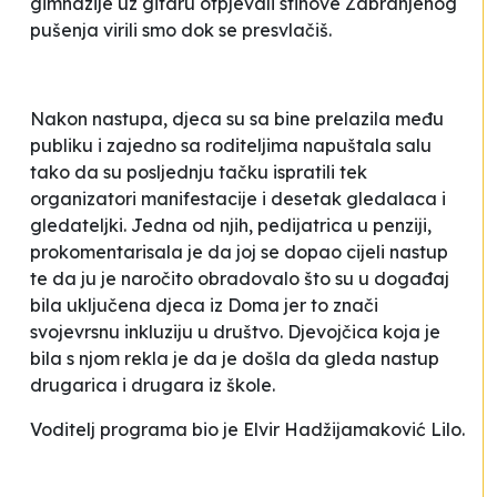
gimnazije
uz gitaru otpjevali stihove Zabranjenog
pušenja
virili smo dok se presvlačiš
.
Nakon nastupa, djeca su sa bine prelazila među
publiku i zajedno sa roditeljima napuštala salu
tako da su posljednju tačku ispratili tek
organizatori manifestacije i desetak gledalaca i
gledateljki. Jedna od njih, pedijatrica u penziji,
prokomentarisala je da joj se dopao cijeli nastup
te da ju je naročito obradovalo što su u događaj
bila uključena djeca iz Doma jer to znači
svojevrsnu inkluziju u društvo. Djevojčica koja je
bila s njom rekla je da je došla da gleda nastup
drugarica i drugara iz škole.
Voditelj programa bio je Elvir Hadžijamaković Lilo.