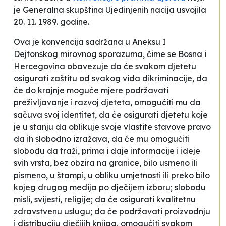
je Generalna skupština Ujedinjenih nacija usvojila
20. 11. 1989. godine.
Ova je konvencija sadržana u Aneksu I
Dejtonskog mirovnog sporazuma, čime se Bosna i
Hercegovina obavezuje da će svakom djetetu
osigurati zaštitu od svakog vida dikriminacije, da
će do krajnje moguće mjere podržavati
preživljavanje i razvoj djeteta, omogućiti mu da
sačuva svoj identitet, da će osigurati djetetu koje
je u stanju da oblikuje svoje vlastite stavove pravo
da ih slobodno izražava, da će mu omogućiti
slobodu da traži, prima i daje informacije i ideje
svih vrsta, bez obzira na granice, bilo usmeno ili
pismeno, u štampi, u obliku umjetnosti ili preko bilo
kojeg drugog medija po dječijem izboru; slobodu
misli, svijesti, religije; da će osigurati kvalitetnu
zdravstvenu uslugu; da će podržavati proizvodnju
i distribuciju dječijih knjiga, omogućiti svakom