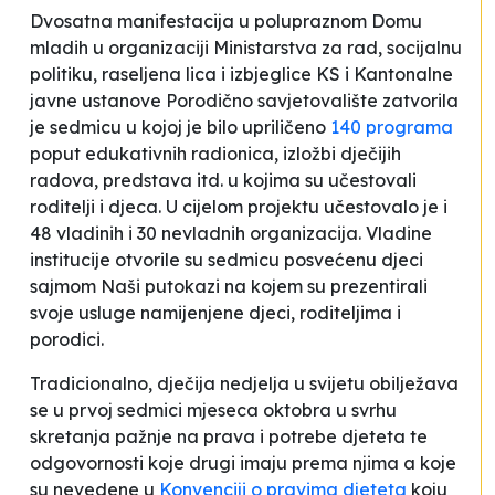
Dvosatna manifestacija u polupraznom Domu
mladih u organizaciji Ministarstva za rad, socijalnu
politiku, raseljena lica i izbjeglice KS i Kantonalne
javne ustanove
Porodično savjetovalište
zatvorila
je sedmicu u kojoj je bilo upriličeno
140 programa
poput edukativnih radionica, izložbi dječijih
radova, predstava itd. u kojima su učestovali
roditelji i djeca. U cijelom projektu učestovalo je i
48 vladinih i 30 nevladnih organizacija. Vladine
institucije otvorile su sedmicu posvećenu djeci
sajmom
Naši putokazi
na kojem su prezentirali
svoje usluge namijenjene djeci, roditeljima i
porodici.
Tradicionalno, dječija nedjelja u svijetu obilježava
se u prvoj sedmici mjeseca oktobra u svrhu
skretanja pažnje na prava i potrebe djeteta te
odgovornosti koje drugi imaju prema njima a koje
su nevedene u
Konvenciji o pravima djeteta
koju