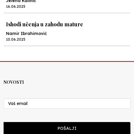
Jelena Kalinić
16.06.2025
Ishodi učenja u zahodu mature
Namir Ibrahimović
10.06.2025
Kraj školske godine, fotofiniš
Anes Osmić
04.06.2025
NOVOSTI
Reformar’s Coming
Nenad Veličković
29.10.2024
Cuke i djeca
POŠALJI
Školegijum redakcija