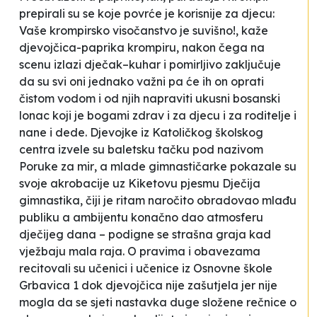
prepirali su se koje povrće je korisnije za djecu:
Vaše krompirsko visočanstvo je suvišno!,
kaže
djevojčica-paprika krompiru, nakon čega na
scenu izlazi dječak–kuhar i pomirljivo zaključuje
da su svi oni jednako važni pa će ih on oprati
čistom vodom i od njih napraviti ukusni bosanski
lonac koji je
bogami zdrav i za djecu i za roditelje i
nane i dede
. Djevojke iz Katoličkog školskog
centra izvele su baletsku tačku pod nazivom
Poruke za mir
, a mlade gimnastičarke pokazale su
svoje akrobacije uz Kiketovu pjesmu
Dječija
gimnastika
, čiji je ritam naročito obradovao mlađu
publiku a ambijentu konačno dao atmosferu
dječijeg dana –
podigne se strašna graja kad
vježbaju mala raja
. O pravima i obavezama
recitovali su učenici i učenice iz Osnovne škole
Grbavica 1
dok djevojčica nije zašutjela jer nije
mogla da se sjeti nastavka duge složene rečnice o