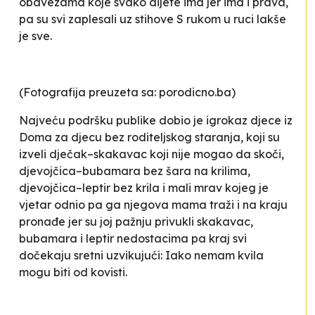
obavezama koje svako dijete ima jer ima i prava,
pa su svi zaplesali uz stihove
S rukom u ruci lakše
je sve
.
(Fotografija preuzeta sa: porodicno.ba)
Najveću podršku publike dobio je igrokaz djece iz
Doma za djecu bez roditeljskog staranja
, koji su
izveli dječak–skakavac koji nije mogao da skoči,
djevojčica–bubamara bez šara na krilima,
djevojčica–leptir bez krila i mali mrav kojeg je
vjetar odnio pa ga njegova mama traži i na kraju
pronađe jer su joj pažnju privukli skakavac,
bubamara i leptir nedostacima pa kraj svi
dočekaju sretni uzvikujući:
Iako nemam kvila
mogu biti od kovisti
.