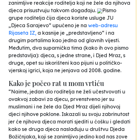
zanimljive reakcije roditelja koji ne žele da njihova
djeca prisustvuju takvom događaju.
Pismo
grupe roditelja čija djeca koriste usluge JU
„Djeca Sarajevo“ upućeno je na
web-adresu
Rijaseta IZ,
a kasnije je „predstavljeno“ i na
drugim portalima kao jedna od glavnih vijesti.
Međutim, dva suparnička tima (kako ih ovo pismo
predstavlja): djeca, s jedne strane, i Djed Mraz, s
druge, opet su iskorišteni kao pijuni u političko-
vjerskoj igrici, koja ne jenjava od 2008. godine.
Kako je počeo rat u mom vrtiću
“Naime, jedan dio roditelja ne želi učestvovati u
ovakvoj zabavi za djecu, prvenstveno jer su
muslimani i ne žele da Djed Mraz dijeli njihovoj
djeci njihove poklone. Iskazali su svoju zabrinutost
jer će njihova djeca morati sjediti u ćošku i gledati
kako se druga djeca naslađuju u društvu Djeda
Božičnjaka, koji se zanimljivo jedino kod nas zove