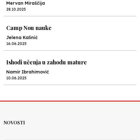
Mervan Miraščija
28.10.2025
Camp Nou nauke
Jelena Kalinić
16.06.2025
Ishodi učenja u zahodu mature
Namir Ibrahimović
10.06.2025
Kraj školske godine, fotofiniš
Anes Osmić
04.06.2025
NOVOSTI
Reformar’s Coming