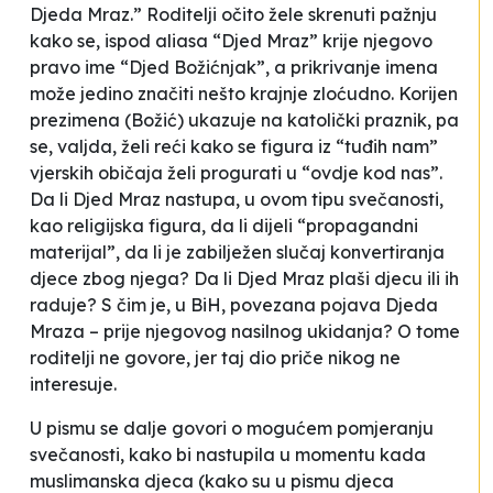
Djeda Mraz.” Roditelji očito žele skrenuti pažnju
kako se, ispod aliasa “Djed Mraz” krije njegovo
pravo ime “Djed Božićnjak”, a prikrivanje imena
može jedino značiti nešto krajnje zloćudno. Korijen
prezimena (Božić) ukazuje na katolički praznik, pa
se, valjda, želi reći kako se figura iz “tuđih nam”
vjerskih običaja želi progurati u “ovdje kod nas”.
Da li Djed Mraz nastupa, u ovom tipu svečanosti,
kao religijska figura, da li dijeli “propagandni
materijal”, da li je zabilježen slučaj konvertiranja
djece zbog njega? Da li Djed Mraz plaši djecu ili ih
raduje? S čim je, u BiH, povezana pojava Djeda
Mraza – prije njegovog nasilnog ukidanja? O tome
roditelji ne govore, jer taj dio priče nikog ne
interesuje.
U pismu se dalje govori o mogućem pomjeranju
svečanosti, kako bi nastupila u momentu kada
muslimanska djeca (kako su u pismu djeca