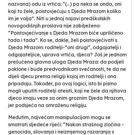
nazvana) odu iz vrtića: “(…) pa neka se onda, oni
koji to žele, poistovjećuju s Djeda Mrazom koliko
im je volja”. Niti u jednoj najavi predškolskih
novogodišnjih proslava nije zabilježeno:
“Poistovjećivanje s Djeda Mrazom biće upriličeno
tada i tada”. Ko se, dakle, želi poistovjećivati s
Djeda Mrazom: roditelji-“oni drugi”, odgajatelji i
odgajateljice, uprava vrtića, djeca? Još je jednom
prešućena glavna uloga Djeda Mraza: da podjeli
poklone i bude predvodnikom svečanosti, te da ne
dijeli djecu prema religiji kojoj im roditelji i ona
pripadaju. Također, po ovoj logici, isto bi pismo
mogli uputiti roditelji ateisti, koji ne žele da njihova
djeca imaju veze sa onim groznim Djeda Mrazom,
jer podsjeća na omraženu religiju.
Međutim, najvećom manipulacijom mogu se
smatrati sljedeće riječi: “Nakon strašnog zločina -
genocida, silovanja i neizmjernog razaranja s