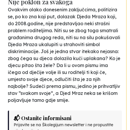
Nije poklon za svakoga
Ovakvim olako donesenim zaključcima, politizira
se, po ko zna koji put, dolazak Djeda Mraza koji,
do 2008.godine, nije predstavljao neki strašni
problem roditeljima. Niti su se zbog toga smatrali
građanima drugog reda, niti su na silu pokušavali
Djeda Mraza ukalupiti u strahoviti simbol
diskriminacije. Još je jedna stvar itekako nejasna:
zbog čega su djeca dolazila kući uplakana? Ko je
djecu pitao šta žele? Da li u ovom pismu ima
ičega od dječije volje ili su roditelji ti koji će,
umjesto svoje djece, odlučiti šta je za njih
najbolje? Sudeći prema pismu, jedino je prihvatljiv
stav “svakom svoje”, a Djed Mraz neka se krišom
poljavljuje tamo gdje smije.
📬 Ostanite informisani
Prijavite se na Školegijum newsletter i ne propustite