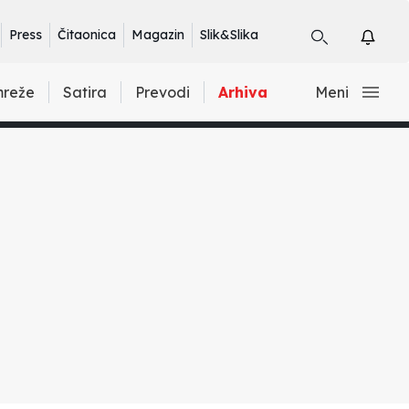
Press
Čitaonica
Magazin
Slik&Slika
mreže
Satira
Prevodi
Arhiva
Meni