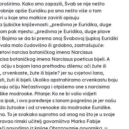
oširimo. Kako smo zapazili, Švab se nije nešto
obnije opiše Euridiku pa smo nešto više o tom
ri u koje smo malkice zavirili opisuju
a ljubićke
književnosti
: „predivna je Euridika, duge
rugom pak mjestu: „predivna je Euridika, duge plave
a?! Bojimo se da bi prema onoj Švabovoj ljupkoj Euridiki
ovala malo čudovišno ili grdobno, zastrašujuće:
cvjetovi narcisa botaničkog imena
Narcissus
arcisa botaničkog imena
Narcissus poeticus
bijeli. A
čiju s bojom lana prethodnu dilemu: oči žute ili
rvenkaste, žute ili bijele? jer su cvjetovi lana,
ti, žuti ili bijeli. Ukoliko apstrahiramo crvenkastu boju
boju očiju Nečastivoga i otpišemo one s narcisima
ike modrooke. Pitanje: Ko ne bi volio vidjeti
a ipak, i ovo poređenje s lanom pogrešno je jer našu
e do žutooke i od crvenooke do modrooke Euridike.
. To je svakako suprotno od onog na što je u svoje
ravao rimski učitelj govorništva Marko Fabije
iječi navodimo iz knjige
Obrazovanje govornika,
u