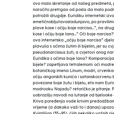
ovo malo skretanje od našeg predmeta, pr
naročito pretrgao od posla da malo podr
potražili drugdje. Euridiku internetski izvo
emetičnobljutavosladunjavo, po pravilim
plave kose i očiju boje narcisa...“, na d
kose i očiju boje lana...“ Oči boje narcis
ova internetska „očiju boje narcisa“ djel
plavuša s očima žutim ili bijelim, jer su 
pseudonarcissus
žuti, a cvjetovi onog n
Euridika s očima boje lana? Komparacija o
bijele? zapetljava tetralemom: oči modre, c
botaničkog imena
Linum
, modri, crvenkas
očiju angorskih kunića i satanskocrvenu 
povezane boje žutu i bijelu, eto nam Eurid
modrooku Najadu? retoričko je pitanje. P
uobrazilju navodi na lutanje od bjelook
Kriva poređenja vode krivim predodžbama
vrijeme (a dakako važi to i danas) upozo
Kvintilijan (35–95), čijih nekoliko važnih r