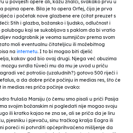
u u povijesti opere ali, kažu znalci, svakako prvu u
 pojma opere. Bila je to opera
Orfej
, čija je prva
ljeća i početak nove glazbene ere
(citat preuzet s
deći:
Stih i glazba, božansko i ljudsko, odlučnost i
o polubogu koji se sukobljava s paklom da bi vratio
rdijev nadgrobnik je veoma sumnjičav prema svom
zato moli eventualnu čitateljicu ili možebitnog
opisa na
internetu
. I to bi mogao biti djelić
atelja, kakav god bio ovaj drugi. Njega već obuzima
o mozgu svrdla túveći mu da mu je uvod u priču
zagradi već potrošio (uzaludnih?) gotovo 500 riječi i
kefalus, a da dobre priče počinju
in medias res
, što će
st
in medias res
priča počinje ovako:
odro frulaša Marsiju (o čemu smo pisali u priči
Pasija
ima svojim božanskim ni pogledati nije mogao svoju
ugo ili kratko kajao ne zna se, ali se priča da je liru
u, pjesniku i pjevaču, sinu tračkog kralja Eagra ili
i poreći ni potvrditi općeprihvaćeno mišljenje da