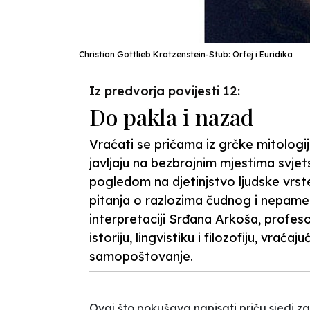
Christian Gottlieb Kratzenstein-Stub: Orfej i Euridika
Iz predvorja povijesti 12:
Do pakla i nazad
Vraćati se pričama iz grčke mitologij
javljaju na bezbrojnim mjestima svjet
pogledom na djetinjstvo ljudske vrste
pitanja o razlozima čudnog i nepame
interpretaciji Srđana Arkoša, profeso
istoriju, lingvistiku i filozofiju, vrać
samopoštovanje.
Ovaj što pokušava napisati priču sjedi 