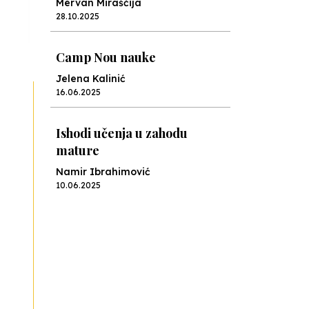
Mervan Miraščija
28.10.2025
Camp Nou nauke
Jelena Kalinić
16.06.2025
Ishodi učenja u zahodu
mature
Namir Ibrahimović
10.06.2025
Kraj školske godine, fotofiniš
Anes Osmić
04.06.2025
Reformar’s Coming