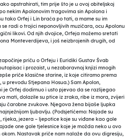
apstrahirati, tim prije što je u ovoj obiteljskoj
ći po nekim Apolonovim tragovima sin Apolona i
su tako Orfej i Lin braća po tati, a mame su im
 se radi o trojici neponovljivih muzičara, ocu Apolonu
gični likovi. Od njih dvojice, Orfeja možemo sretati
 ona Monteverdijeva, i još neizbrojenih drugih, od
apočinje priču o Orfeju i Euridiki Gustav Švab
utopisac i prozaist, u nezaboravnoj knjizi mnogih
epše priče klasične starine,
iz koje citiramo prema
, u prevodu Stjepana Hosua.)
Sam Apolon,
i je Orfej dodirnuo i usto pjevao da
se razlijegao
a mati, dolazile su ptice iz zraka, ribe iz mora, zvijeri
šaju čarobne zvukove. Njegova žena bijaše ljupka
ajnježnijom ljubavlju.
(Podsjetićemo: Najade su
 rijeka, jezera – ljepotice koje su viđane kao gole
ajade one gole tjelesnice koje je možda neko u ovo
m okom. Nastavak priče nam nalaže da ovu digresiju,