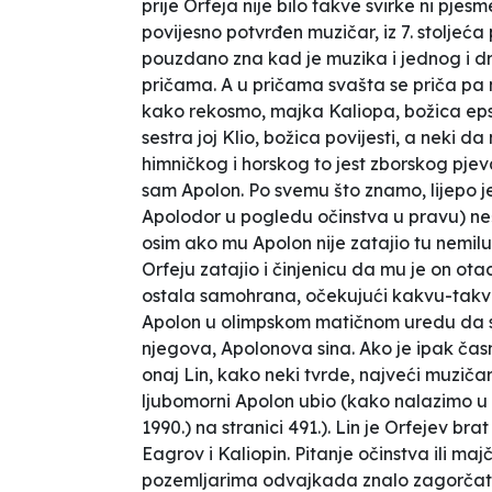
prije Orfeja nije bilo takve svirke ni pjes
povijesno potvrđen muzičar, iz 7. stoljeća 
pouzdano zna kad je muzika i jednog i d
pričama. A u pričama svašta se priča pa 
kako rekosmo, majka Kaliopa, božica epsk
sestra joj Klio, božica povijesti, a neki da
himničkog i horskog to jest zborskog pjev
sam Apolon. Po svemu što znamo, lijepo je 
Apolodor u pogledu očinstva u pravu) neš
osim ako mu Apolon nije zatajio tu nemilu
Orfeju zatajio i činjenicu da mu je on ot
ostala samohrana, očekujući kakvu-takvu 
Apolon u olimpskom matičnom uredu da se
njegova, Apolonova sina. Ako je ipak čas
onaj Lin, kako neki tvrde,
najveći muzičar
ljubomorni Apolon ubio
(kako nalazimo u 
1990.) na stranici 491.). Lin je Orfejev brat
Eagrov i Kaliopin. Pitanje očinstva ili maj
pozemljarima odvajkada znalo zagorčati ž