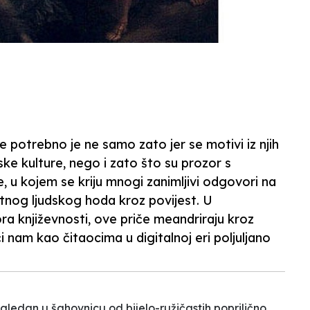
e potrebno je ne samo zato jer se motivi iz njih
ske kulture, nego i zato što su prozor s
, u kojem se kriju mnogi zanimljivi odgovori na
tnog ljudskog hoda kroz povijest. U
ra književnosti, ove priče meandriraju kroz
ajući nam kao čitaocima u digitalnoj eri poljuljano
zagledan u
šahovnicu
od bijelo-ružičastih poprilično