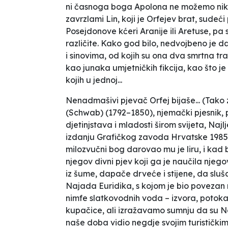
ni časnoga boga Apolona ne možemo nikako 
zavrzlami Lin, koji je Orfejev brat, sude
Posejdonove kćeri Aranije ili Aretuse, pa 
različite. Kako god bilo, nedvojbeno je da
i sinovima, od kojih su ona dva smrtna tra
kao junaka umjetničkih fikcija, kao što je
kojih u jednoj...
Nenadmašivi pjevač Orfej bijaše...
(Tako z
(Schwab) (1792–1850), njemački pjesnik, p
djetinjstava i mladosti širom svijeta,
Najlj
izdanju Grafičkog zavoda Hrvatske 1985
milozvučni bog darovao mu je liru, i kad b
njegov divni pjev koji ga je naučila njegov
iz šume, dapače drveće i stijene, da slu
Najada Euridika, s kojom je bio povezan n
nimfe slatkovodnih voda – izvora, potoka,
kupačice, ali izražavamo sumnju da su N
naše doba vidio negdje svojim turistički