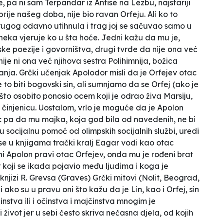
me, pa ni sam Terpandar iz Antise na Lezbu, najstariji
prije našeg doba, nije bio ravan Orfeju. Ali ko to
rugog odavno utihnula i trag joj se sačuvao samo u
neka vjeruje ko u šta hoće. Jedni kažu da mu je,
e poezije i govorništva, drugi tvrde da nije ona već
 nije ni ona već njihova sestra Polihimnija, božica
anja. Grčki učenjak Apolodor misli da je Orfejev otac
to biti bogovski sin, ali sumnjamo da se Orfej (ako je
to osobito ponosio ocem koji je odrao živa Marsiju,
 činjenicu. Uostalom, vrlo je moguće da je Apolon
ac pa da mu majka, koja god bila od navedenih, ne bi
socijalnu pomoć od olimpskih socijalnih službi, uredi
 u knjigama trački kralj Eagar vodi kao otac
ni Apolon pravi otac Orfejev, onda mu je rođeni brat
 koji se ikada pojavio među ljudima
i koga je
knjizi R. Grevsa (Graves)
Grčki mitovi
(Nolit, Beograd,
 i ako su u pravu oni što kažu da je Lin, kao i Orfej, sin
činstva ili i očinstva i majčinstva mnogim je
ivot jer u sebi često skriva nečasna djela, od kojih