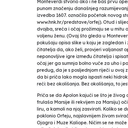
Monteverdi stvorio ako i ne baš prvu oper
punom značenju današnjeg razumijevanja
izvedba 1607. označila
početak novog sto
www.hnk.hr/predstave/orfej). Otud i slije
dvojba, sreća i očaj prožimaju se u mitu 
voljenu ženu.
(Ovaj što gleda u Monteve
pokušaju opisa slike u koju je zagledan i 
čitatelja da, ako želi, provjeri valjanost 
neponovljive igre između čitatelja i spis
očaj jer ga sumnja bolno vuče za uho i p
predug, da je s posljednjom riječi u ovoj 
da bi priča lako mogla ispasti neki hidro
reći: bez okolišanja. Bez okolišanja, to je
Priča se da Apolon kajući se što je živog 
frulaša Marsije ili rekvijem za Marsiju
) oč
liru, a kamoli na njoj zasvirati. Koliko se d
poklonio Orfeju, najslavnijem živom svirač
Ojagra i Muze Kaliope. Ničim se ne može n