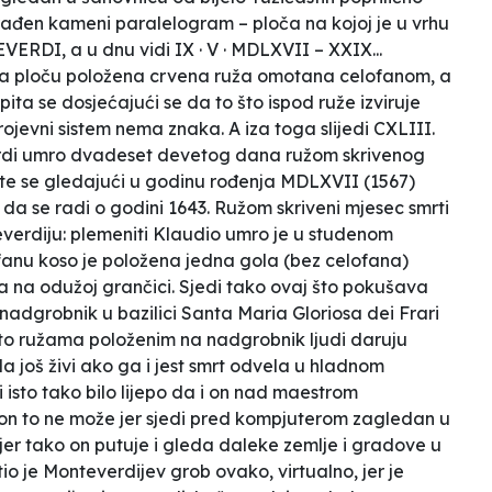
rađen kameni paralelogram – ploča na kojoj je u vrhu
RDI, a u dnu vidi IX · V · MDLXVII – XXIX...
 na ploču položena crvena ruža omotana celofanom, a
 pita se dosjećajući se da to što ispod ruže izviruje
brojevni sistem nema znaka. A iza toga slijedi CXLIII.
rdi umro dvadeset devetog dana ružom skrivenog
 te se gledajući u godinu rođenja MDLXVII (1567)
 da se radi o godini 1643. Ružom skriveni mjesec smrti
verdiju: plemeniti Klaudio umro je u studenom
fanu koso je položena jedna
gola
(bez celofana)
ima na odužoj grančici. Sjedi tako ovaj što pokušava
nadgrobnik u bazilici Santa Maria Gloriosa dei Frari
o što ružama položenim na nadgrobnik ljudi daruju
 još živi ako ga i jest smrt odvela u hladnom
 isto tako bilo lijepo da i on nad maestrom
 on to ne može jer sjedi pred kompjuterom zagledan u
jer tako on putuje i gleda daleke zemlje i gradove u
jetio je Monteverdijev grob ovako, virtualno, jer je