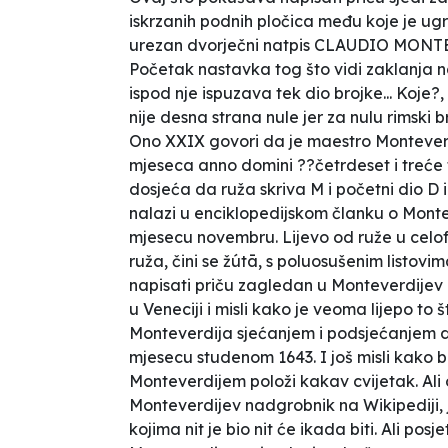
iskrzanih podnih pločica među koje je ug
urezan dvorječni natpis CLAUDIO MONTEVE
Početak nastavka tog što vidi zaklanja
ispod nje ispuzava tek dio brojke... Koje?,
nije desna strana nule jer za nulu rimski 
Ono XXIX govori da je maestro Monteve
mjeseca anno domini ??četrdeset i treće
dosjeća da ruža skriva M i početni dio D i
nalazi u enciklopedijskom članku o Monte
mjesecu novembru. Lijevo od ruže u celo
ruža, čini se žútā, s poluosušenim listov
napisati priču zagledan u Monteverdijev 
u Veneciji i misli kako je veoma lijepo t
Monteverdija sjećanjem i podsjećanjem da
mjesecu studenom 1643. I još misli kako bi
Monteverdijem položi kakav cvijetak. Ali
Monteverdijev nadgrobnik na Wikipediji, 
kojima nit je bio nit će ikada biti. Ali pos