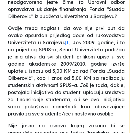
neodgovoreno jeste čime to Upravni odbor
opravdava ukidanje finansiranja Fonda “Suada
Dilberović” iz budžeta Univerziteta u Sarajevu?
Ovdje treba naglasiti da ovo nije prvi put da
ovako apsurdan prijedlog dođe od rukovodstva
Univerziteta u Sarajevu.
[1]
Još 2009. godine, i to
na prijedlog SPUS-a, Senat Univerziteta podržao
je inicijativu da svi studenti prilikom upisa u sve
godine akademske 2009/2010. godine izvrše
uplate u iznosu od 5,00 KM za rad Fonda „Suada
Dilberović“, kao i iznos od 5,00 KM za realizaciju
studentskih aktivnosti SPUS-a. Još je tada, dakle,
postojala inicijativa da studenti uplaćuju sredstva
za finansiranje studenata, ali se ova inicijativa
sada pokušava nametnuti kao obavezujuće
pravilo za sve studente/ice i nastavno osoblje.
Nije jasno na osnovu kojeg zakona bi se
omogućila provedba ove tačke Pravilnika, jer je