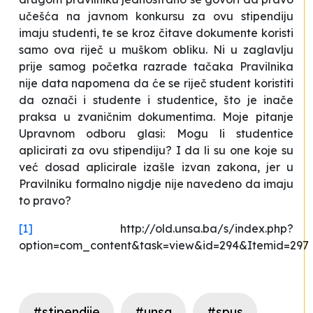
učešća na javnom konkursu za ovu stipendiju
imaju studenti, te se kroz čitave dokumente koristi
samo ova riječ u muškom obliku. Ni u zaglavlju
prije samog početka razrade tačaka Pravilnika
nije data napomena da će se riječ student koristiti
da označi i studente i studentice, što je inače
praksa u zvaničnim dokumentima. Moje pitanje
Upravnom odboru glasi: Mogu li studentice
aplicirati za ovu stipendiju? I da li su one koje su
već dosad aplicirale izašle izvan zakona, jer u
Pravilniku formalno nigdje nije navedeno da imaju
to pravo?
[1]
http://old.unsa.ba/s/index.php?
option=com_content&task=view&id=294&Itemid=297
#stipendije
#unsa
#spus