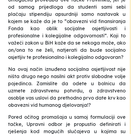
od samog prijedloga da studenti sami sebi
plaćaju stipendiju apsurdniji samo nastavak u
kojem se kaže da je to “obavezni vid finansiranja
Fonda kao oblik socijalne osjetljivosti i
profesionalne i kolegijalne odgovornosti”. Koji to
važeći zakon u BiH kaže da se nekoga može, ako
on/ona to ne želi, natjerati da bude socijalno
osjetljiv te profesionalno i kolegijalno odgovoran?
Na ovaj način iznuđena socijalna osjetljivost nije
ništa drugo nego nasilni akt protiv slobodne volje
pojedinca. Zamislite da odete u bolnicu da
uzmete zdravstvenu potvrdu, a zdravstveno
osoblje vas uslovi da prethodno prvo date krv kao
obavezni vid humanog djelovanja!?
Pored očitog promašaja u samoj formulaciji ove
tačke, Upravni odbor je propustio definirati i
rješenja kod mogućih slučajeva u kojima su