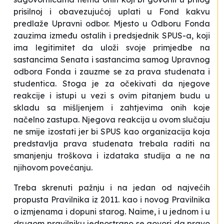
prisilnoj i obavezujućoj uplati u Fond kakvu
predlaže Upravni odbor. Mjesto u Odboru Fonda
zauzima između ostalih i predsjednik SPUS-a, koji
ima legitimitet da uloži svoje primjedbe na
sastancima Senata i sastancima samog Upravnog
odbora Fonda i zauzme se za prava studenata i
studentica. Stoga je za očekivati da njegove
reakcije i istupi u vezi s ovim pitanjem budu u
skladu sa mišljenjem i zahtjevima onih koje
načelno zastupa. Njegova reakcija u ovom slučaju
ne smije izostati jer bi SPUS kao organizacija koja
predstavlja prava studenata trebala raditi na
smanjenju troškova i izdataka studija a ne na
njihovom povećanju.
Treba skrenuti pažnju i na jedan od najvećih
propusta Pravilnika iz 2011. kao i novog Pravilnika
o izmjenama i dopuni starog. Naime, i u jednom i u
drugom pravilniku jednostrano se govori da pravo