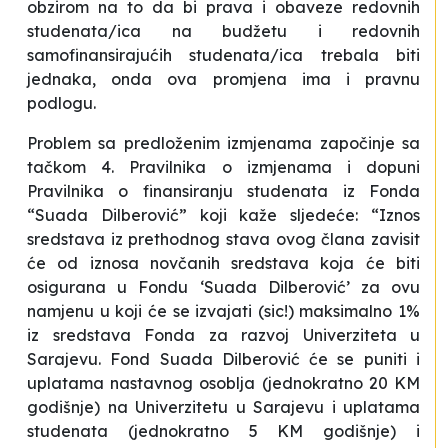
obzirom na to da bi prava i obaveze redovnih
studenata/ica na budžetu i redovnih
samofinansirajućih studenata/ica trebala biti
jednaka, onda ova promjena ima i pravnu
podlogu.
Problem sa predloženim izmjenama započinje sa
tačkom 4. Pravilnika o izmjenama i dopuni
Pravilnika o finansiranju studenata iz Fonda
“Suada Dilberović” koji kaže sljedeće: “Iznos
sredstava iz prethodnog stava ovog člana zavisit
će od iznosa novčanih sredstava koja će biti
osigurana u Fondu ‘Suada Dilberović’ za ovu
namjenu u koji će se izvajati (sic!) maksimalno 1%
iz sredstava Fonda za razvoj Univerziteta u
Sarajevu. Fond Suada Dilberović će se puniti i
uplatama nastavnog osoblja (jednokratno 20 KM
godišnje) na Univerzitetu u Sarajevu i uplatama
studenata (jednokratno 5 KM godišnje) i