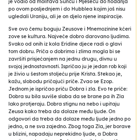
je vodio od molitava Suncu i Mjesecu do hodanja
po ovom posljednjem i do Hubblea kojim još nisu
ugledali Uraniju, ali je on djelo njene inspiracije.
Sve ovo čemu boguju Zeusove i Mnemozinine kćeri
zove se kultura. Najveće dobro darovano ljudima.
Svako od onih iz kola Eridine djece radi o glavi
tom dobru. Priča o dobrima i zlima mogla bi se
završiti prisjećanjem na jednu drugu, divnu u
svojoj jednostavnosti. Ispričao ju je jedan rob koji
je živio u šestom stoljeću prije Krista. Stekao je,
kažu, slobodu pričajući priče. Zvao se Ezop.
Jednom je ispričao priču
Dobra i zla
. Evo te priče:
Dobra su bila suviše slaba da se brane pa ih Zla
lako protjeraju. Dobra stignu na nebo i upitaju
Zeusa kako treba da dolaze među ljude. On
odgovori da treba da dolaze među ljude jedno po
jedno, a ne sva zajedno. Zbog toga Zla, jer borave
u blizini, napadaju neprekidno ljude, a Dobra