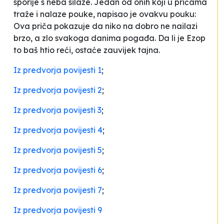
sporije s neba silaze.
Jedan od onih koji u pričama
traže i nalaze pouke, napisao je ovakvu pouku:
Ova priča pokazuje da niko na dobro ne nailazi
brzo, a zlo svakoga danima pogađa. Da li je Ezop
to baš htio reći, ostaće zauvijek tajna.
Iz predvorja povijesti 1
;
Iz predvorja povijesti 2
;
Iz predvorja povijesti 3
;
Iz predvorja povijesti 4
;
Iz predvorja povijesti 5
;
Iz predvorja povijesti 6
;
Iz predvorja povijesti 7
;
Iz predvorja povijesti 9