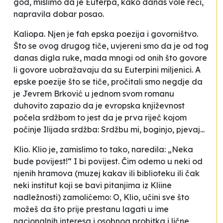
god, mislimo da je Euterpa, kako danas vole reći,
napravila dobar posao.
Kaliopa. Njen je fah epska poezija i govorništvo.
Što se ovog drugog tiče, uvjereni smo da je od tog
danas digla ruke, mada mnogi od onih što govore
li govore uobražavaju da su Euterpini miljenici. A
epske poezije što se tiče, pročitali smo negdje da
je Jevrem Brković u jednom svom romanu
duhovito zapazio da je evropska književnost
počela srdžbom to jest da je prva riječ kojom
počinje
Ilijada
srdžba:
Srdžbu mi, boginjo, pjevaj...
Klio. Klio je, zamislimo to tako, naredila: „Neka
bude povijest!“ I bi povijest. Čim odemo u neki od
njenih hramova (muzej kakav ili biblioteku ili čak
neki institut koji se bavi pitanjima iz Kliine
nadležnosti) zamolićemo: O, Klio, učini sve što
možeš da što prije prestanu lagati u ime
nacionalnih interesa i osobnog probitka i lične