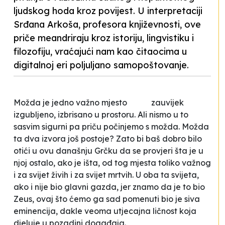
ljudskog hoda kroz povijest. U interpretaciji
Srđana Arkoša, profesora književnosti, ove
priče meandriraju kroz istoriju, lingvistiku i
filozofiju, vraćajući nam kao čitaocima u
digitalnoj eri poljuljano samopoštovanje.
Možda je jedno važno mjesto zauvijek
izgubljeno, izbrisano u prostoru. Ali nismo u to
sasvim sigurni pa priču počinjemo s možda. Možda
ta dva izvora još postoje? Zato bi baš dobro bilo
otići u ovu današnju Grčku da se provjeri šta je u
njoj ostalo, ako je išta, od tog mjesta toliko važnog
i za svijet živih i za svijet mrtvih. U oba ta svijeta,
ako i nije bio glavni gazda, jer znamo da je to bio
Zeus, ovaj što ćemo ga sad pomenuti bio je siva
eminencija, dakle veoma utjecajna ličnost koja
djeluje u pozadini događaja.