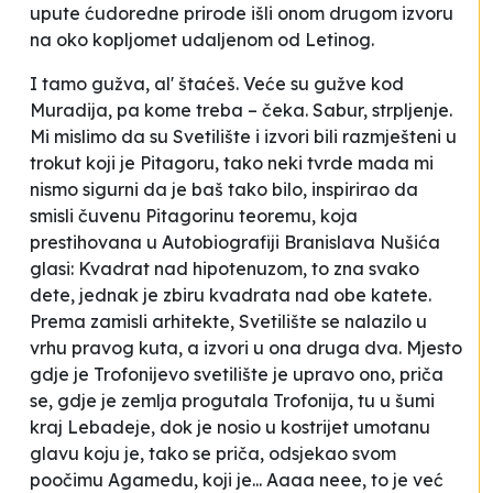
upute ćudoredne prirode išli onom drugom izvoru
na oko kopljomet udaljenom od Letinog.
I tamo gužva, al' štaćeš. Veće su gužve kod
Muradija, pa kome treba – čeka. Sabur, strpljenje.
Mi mislimo da su Svetilište i izvori bili razmješteni u
trokut koji je Pitagoru, tako neki tvrde mada mi
nismo sigurni da je baš tako bilo, inspirirao da
smisli čuvenu Pitagorinu teoremu, koja
prestihovana u
Autobiografiji
Branislava Nušića
glasi:
Kvadrat nad hipotenuzom, to zna svako
dete, jednak je zbiru kvadrata nad obe katete
.
Prema zamisli arhitekte, Svetilište se nalazilo u
vrhu pravog kuta, a izvori u ona druga dva. Mjesto
gdje je Trofonijevo svetilište je upravo ono, priča
se, gdje je zemlja progutala Trofonija, tu u šumi
kraj Lebadeje, dok je nosio u kostrijet umotanu
glavu koju je, tako se priča, odsjekao svom
poočimu Agamedu, koji je... Aaaa neee, to je već