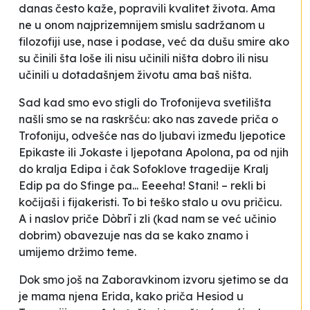
danas često kaže, popravili kvalitet života. Ama
ne u onom najprizemnijem smislu sadržanom u
filozofiji
use, nase i podase
, već da dušu smire ako
su činili šta loše ili nisu učinili ništa dobro ili nisu
učinili u dotadašnjem životu ama baš ništa.
Sad kad smo evo stigli do Trofonijeva svetilišta
našli smo se na raskršću: ako nas zavede priča o
Trofoniju, odvešće nas do ljubavi između ljepotice
Epikaste ili Jokaste i ljepotana Apolona, pa od njih
do kralja Edipa i čak Sofoklove tragedije
Kralj
Edip
pa do Sfinge pa...
Eeeeha! Stani!
– rekli bi
kočijaši i fijakeristi. To bi teško stalo u ovu pričicu.
A i naslov priče
Dòbrī i zli
(kad nam se već učinio
dobrim) obavezuje nas da se kako znamo i
umijemo držimo teme.
Dok smo još na Zaboravkinom izvoru sjetimo se da
je mama njena Erida, kako priča Hesiod u