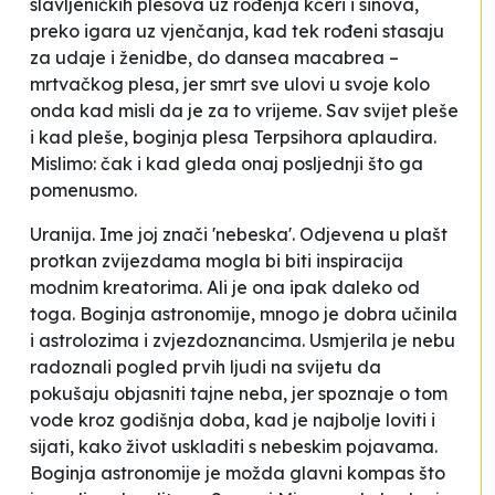
slavljeničkih plesova uz rođenja kćeri i sinova,
preko igara uz vjenčanja, kad tek rođeni stasaju
za udaje i ženidbe, do
dansea macabrea
–
mrtvačkog plesa, jer smrt sve ulovi u svoje kolo
onda kad misli da je za to vrijeme. Sav svijet pleše
i kad pleše, boginja plesa Terpsihora aplaudira.
Mislimo: čak i kad gleda onaj posljednji što ga
pomenusmo.
Uranija. Ime joj znači 'nebeska'. Odjevena u plašt
protkan zvijezdama mogla bi biti inspiracija
modnim kreatorima. Ali je ona ipak daleko od
toga. Boginja astronomije, mnogo je dobra učinila
i astrolozima i zvjezdoznancima. Usmjerila je nebu
radoznali pogled prvih ljudi na svijetu da
pokušaju objasniti tajne neba, jer spoznaje o tom
vode kroz godišnja doba, kad je najbolje loviti i
sijati, kako život uskladiti s nebeskim pojavama.
Boginja astronomije je možda glavni kompas što