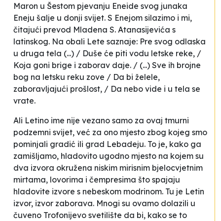
Maron u Šestom pjevanju
Eneide
svog junaka
Eneju šalje u donji svijet. S Enejom silazimo i mi,
čitajući prevod Mladena S. Atanasijevića s
latinskog. Na obali Lete saznaje:
Pre svog odlaska
u druga tela
(...)
/ Duše će piti vodu letske reke, /
Koja goni brige i zaborav daje. /
(...)
Sve ih brojne
bog na letsku reku zove / Da bi želele,
zaboravljajući prošlost, / Da nebo vide i u tela se
vrate
.
Ali Letino ime nije vezano samo za ovaj tmurni
podzemni svijet, već za ono mjesto zbog kojeg smo
pominjali gradić ili grad Lebadeju. To je, kako ga
zamišljamo, hladovito ugodno mjesto na kojem su
dva izvora okružena niskim mirisnim bjelocvjetnim
mirtama, lovorima i čempresima što spajaju
hladovite izvore s nebeskom modrinom. Tu je Letin
izvor, izvor zaborava. Mnogi su ovamo dolazili u
čuveno Trofonijevo svetilište da bi, kako se to