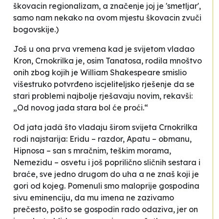
škovacin
regionalizam, a značenje joj je 'smetljar',
samo nam nekako na ovom mjestu škovacin zvuči
bogovskije.)
Još u ona prva vremena kad je svijetom vladao
Kron, Crnokrilka je, osim Tanatosa, rodila mnoštvo
onih zbog kojih je William Shakespeare smislio
višestruko potvrđeno iscjeliteljsko rješenje da se
stari problemi najbolje rješavaju novim, rekavši:
„Od novog jada stara bol će proći.“
Od jata jadâ što vladaju širom svijeta Crnokrilka
rodi najstarija: Eridu – razdor, Apatu – obmanu,
Hipnosa – san s mračnim, teškim morama,
Nemezidu – osvetu i još poprilično sličnih sestara i
braće, sve jedno drugom do uha a ne znaš koji je
gori od kojeg. Pomenuli smo maloprije gospodina
sivu eminenciju, da mu imena ne zazivamo
prečesto, pošto se gospodin rado odaziva, jer on