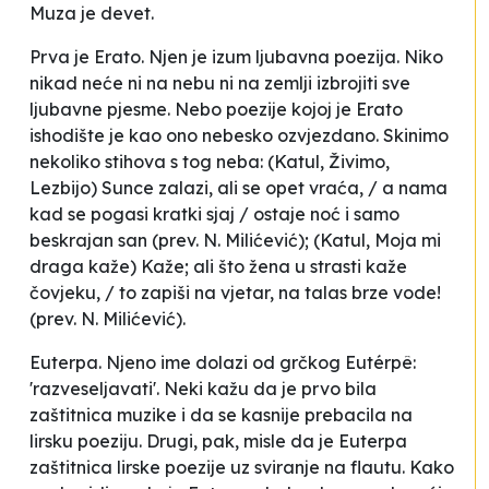
Muza je devet.
Prva je Erato. Njen je izum ljubavna poezija. Niko
nikad neće ni na nebu ni na zemlji izbrojiti sve
ljubavne pjesme. Nebo poezije kojoj je Erato
ishodište je kao ono nebesko ozvjezdano. Skinimo
nekoliko stihova s tog neba: (Katul,
Živimo,
Lezbijo
)
Sunce zalazi, ali se opet vraća, / a nama
kad se pogasi kratki sjaj / ostaje noć i samo
beskrajan san
(prev. N. Milićević); (Katul,
Moja mi
draga kaže
)
Kaže; ali što žena u strasti kaže
čovjeku, / to zapiši na vjetar, na talas brze vode!
(prev. N. Milićević).
Euterpa. Njeno ime dolazi od grčkog Eutérpê:
'razveseljavati'. Neki kažu da je prvo bila
zaštitnica muzike i da se kasnije prebacila na
lirsku poeziju. Drugi, pak, misle da je Euterpa
zaštitnica lirske poezije uz sviranje na flautu. Kako