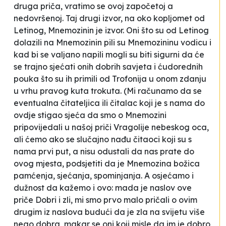
druga priča, vratimo se ovoj započetoj a
nedovršenoj. Taj drugi izvor, na oko kopljomet od
Letinog, Mnemozinin je izvor. Oni što su od Letinog
dolazili na Mnemozinin pili su Mnemozininu vodicu i
kad bi se valjano napili mogli su biti sigurni da će
se trajno sjećati onih dobrih savjeta i ćudorednih
pouka što su ih primili od Trofonija u onom zdanju
u vrhu pravog kuta trokuta. (Mi računamo da se
eventualna čitateljica ili čitalac koji je s nama do
ovdje stigao sjeća da smo o Mnemozini
pripovijedali u našoj priči
Vragolije nebeskog oca
,
ali ćemo ako se slučajno nađu čitaoci koji su s
nama prvi put, a nisu odustali da nas prate do
ovog mjesta, podsjetiti da je Mnemozina božica
pamćenja, sjećanja, spominjanja. A osjećamo i
dužnost da kažemo i ovo: mada je naslov ove
priče
Dobri i zli
, mi smo prvo malo pričali o ovim
drugim iz naslova budući da je zla na svijetu više
nego dobra, makar se oni koji misle da im je dobro