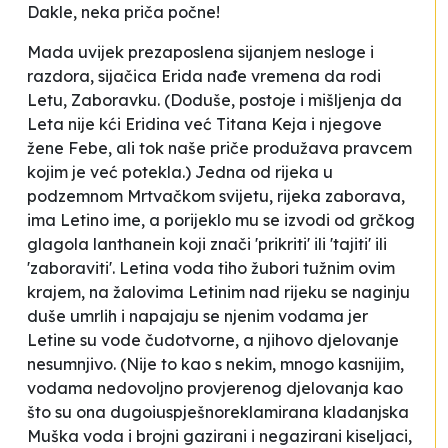
Dakle, neka priča počne!
Mada uvijek prezaposlena sijanjem nesloge i
razdora, sijačica Erida nađe vremena da rodi
Letu, Zaboravku. (Doduše, postoje i mišljenja da
Leta nije kći Eridina već Titana Keja i njegove
žene Febe, ali tok naše priče produžava pravcem
kojim je već potekla.) Jedna od rijeka u
podzemnom Mrtvačkom svijetu, rijeka zaborava,
ima Letino ime, a porijeklo mu se izvodi od grčkog
glagola
lanthanein
koji znači 'prikriti' ili 'tajiti' ili
'zaboraviti'. Letina voda tiho žubori tužnim ovim
krajem, na žalovima Letinim nad rijeku se naginju
duše umrlih i napajaju se njenim vodama jer
Letine su vode čudotvorne, a njihovo djelovanje
nesumnjivo. (Nije to kao s nekim, mnogo kasnijim,
vodama nedovoljno provjerenog djelovanja kao
što su ona dugoiuspješnoreklamirana kladanjska
Muška voda i brojni gazirani i negazirani kiseljaci,