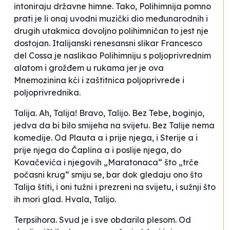
intoniraju državne himne. Tako, Polihimnija pomno
prati je li onaj uvodni muzički dio međunarodnih i
drugih utakmica dovoljno polihimničan to jest nje
dostojan. Italijanski renesansni slikar Francesco
del Cossa je naslikao Polihimniju s poljoprivrednim
alatom i grožđem u rukama jer je ova
Mnemozinina kći i zaštitnica poljoprivrede i
poljoprivrednika.
Talija. Ah, Talija! Bravo, Talijo. Bez Tebe, boginjo,
jedva da bi bilo smijeha na svijetu. Bez Talije nema
komedije. Od Plauta a i prije njega, i Sterije a i
prije njega do Čaplina a i poslije njega, do
Kovačevića i njegovih „Maratonaca“ što „trče
počasni krug“ smiju se, bar dok gledaju ono što
Talija štiti, i oni tužni i prezreni na svijetu, i sužnji što
ih mori glad. Hvala, Talijo.
Terpsihora. Svud je i sve obdarila plesom. Od