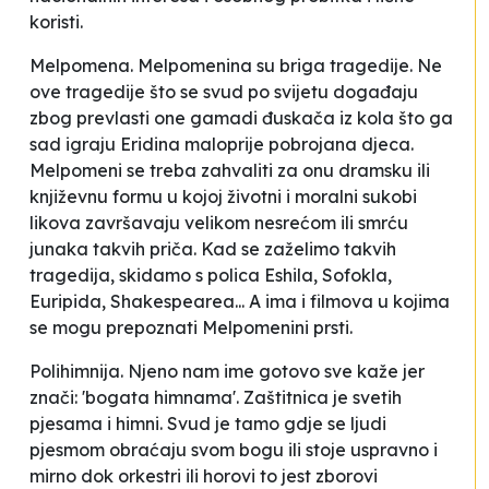
koristi.
Melpomena. Melpomenina su briga tragedije. Ne
ove tragedije što se svud po svijetu događaju
zbog prevlasti one gamadi đuskača iz kola što ga
sad igraju Eridina maloprije pobrojana djeca.
Melpomeni se treba zahvaliti za onu dramsku ili
književnu formu u kojoj životni i moralni sukobi
likova završavaju velikom nesrećom ili smrću
junaka takvih priča. Kad se zaželimo takvih
tragedija, skidamo s polica Eshila, Sofokla,
Euripida, Shakespearea... A ima i filmova u kojima
se mogu prepoznati Melpomenini prsti.
Polihimnija. Njeno nam ime gotovo sve kaže jer
znači: 'bogata himnama'. Zaštitnica je svetih
pjesama i himni. Svud je tamo gdje se ljudi
pjesmom obraćaju svom bogu ili stoje uspravno i
mirno dok orkestri ili horovi to jest zborovi