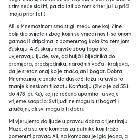
s tim neće složiti, pa zlo i zli po tom kriteriju i u priči
imaju prioritet.)
Ali, s Mnemozinom smo stigli među one koji čine
bolji dio svijeta i zbog kojih se vrijedi nositi sa onom
gamadi i dripcima iz pomenutog kola što zemljom
đuskaju. A đuskaju najviše zbog toga što
uvjeravaju ljude, sve, od huljâ i bijednikâ do
premijerâ, predsjednikâ, narodnih vođa i kraljevâ,
da je sretan onaj ko je značajan i bogat. Dobra
Mnemozina je znala da đuskači lažu i utuvila to
znanje kineskom filozofu Konfuciju (živio je od 551.
do 478. pr. Kr.), koji je rečeno upamtio i u svoje
vrijeme saopćio:
Svi ljudi ne mogu biti bogati i
značajni, ali svi mogu biti dobri.
Mi vjerujemo da ljude u pravcu dobra orijentiraju
Muze, da su one kompas za putnike koji traže
pomenuti pravac. Ali, na kompasu je igla jedna, a