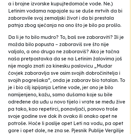
a i brojne izvorske kupujtedomaće vode. Ne.)
Letinim vodama napajale su se duše mrtvih da bi
zaboravile svoj zemaljski život i da bi prestala
patnja zbog sjećanja na ono što je bilo pa prošlo.
Da li je to bilo mudro? To, baš sve zaboraviti? Ili je
možda bilo popusta – zaboraviš sve što nije
valjalo, a ono drugo ne zaboraviš? Ako je tačna
naša pretpostavka da se na Letinim žalovima još
nije moglo znati za kinesku poslovicu „Mudar
čovjek zaboravlja sve osim svojih dobročinitelja i
svojih pogrešaka“, onda je zaborav bio totalan. To
je i bio cilj ispijanja Letine vode, jer ono je bilo
namijenjeno, kažu, samo dušama koje su bile
određene da uđu u novo tijelo i vrate se među žive
pa tako, kao repetirci, ponavljači, ponovo troše
svoje godine sve dok ih ovako ili onako opet ne
potroše. Hoće li poslije opet Leti na vodu, pa opet
gore i opet dole, ne zna se. Pjesnik Publije Vergilije