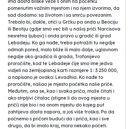
ima dosta bliske veze s onim na početku
pomenutim važnim mjestom i na njem izvorima, da
sad dodamo: sa životom i sa smrću povezanim.
Trebalo bi, dakle, otići u Grčku pa onda u Beociju
ili Beotiju (gdje smo već bili u našoj priči
Narcisova
nesretna ljubav
) i onda pravo u gradić ili grad
Lebadeju. Ko ga nađe, treba potražiti tu negdje
odmah pored, malo bliže ili malo dalje, uglavnom
negdje oko gradića ili grada, Trofonijevo
proročište, kod te Lebadeje čije smo ime jedva
vidjeli na zemljopisnoj karti razmjere 1 : 3 250 000,
a napisano je ovako: Levadhia. Ko nađe to
proročište, našao je mjesto početka naše priče.
Međutim, ona se, kao i svaka priča, može čitati i
ako strpljivi čitalac (stigne li do ovog mjesta u
priči) nije bio i na onom mjestu do kojeg put
zahtijeva dosta napora, a još više troška. Pa da
počnemo s pričom budući da i priča, kao i sve
drugo, da bi imalo kraj, mora nekako početi.