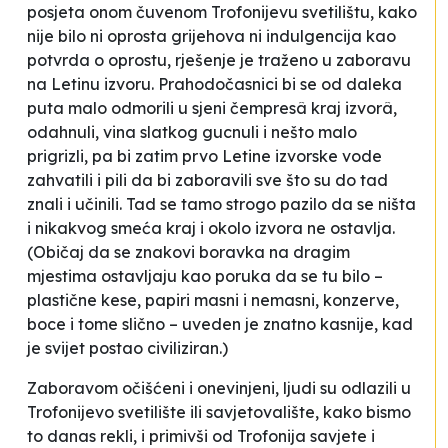
posjeta onom čuvenom Trofonijevu svetilištu, kako
nije bilo ni oprosta grijehova ni indulgencija kao
potvrda o oprostu, rješenje je traženo u zaboravu
na Letinu izvoru. Prahodočasnici bi se od daleka
puta malo odmorili u sjeni čempresâ kraj izvorâ,
odahnuli, vina slatkog gucnuli i nešto malo
prigrizli, pa bi zatim prvo Letine izvorske vode
zahvatili i pili da bi zaboravili sve što su do tad
znali i učinili. Tad se tamo strogo pazilo da se ništa
i nikakvog smeća kraj i okolo izvora ne ostavlja.
(Običaj da se znakovi boravka na dragim
mjestima ostavljaju kao poruka da se tu bilo –
plastične kese, papiri masni i nemasni, konzerve,
boce i tome slično – uveden je znatno kasnije, kad
je svijet postao civiliziran.)
Zaboravom očišćeni i onevinjeni, ljudi su odlazili u
Trofonijevo svetilište ili savjetovalište, kako bismo
to danas rekli, i primivši od Trofonija savjete i