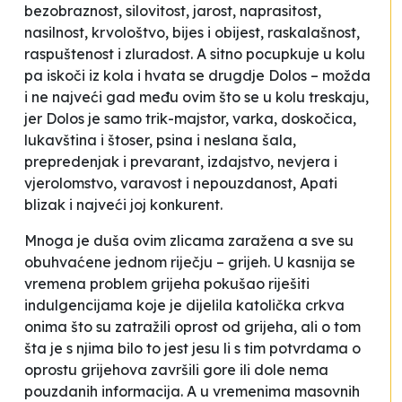
bezobraznost, silovitost, jarost, naprasitost,
nasilnost, krvološtvo, bijes i obijest, raskalašnost,
raspuštenost i zluradost. A sitno pocupkuje u kolu
pa iskoči iz kola i hvata se drugdje Dolos – možda
i ne najveći gad među ovim što se u kolu treskaju,
jer Dolos je samo trik-majstor, varka, doskočica,
lukavština i štoser, psina i neslana šala,
prepredenjak i prevarant, izdajstvo, nevjera i
vjerolomstvo, varavost i nepouzdanost, Apati
blizak i najveći joj konkurent.
Mnoga je duša ovim zlicama zaražena a sve su
obuhvaćene jednom riječju – grijeh. U kasnija se
vremena problem grijeha pokušao riješiti
indulgencijama koje je dijelila katolička crkva
onima što su zatražili oprost od grijeha, ali o tom
šta je s njima bilo to jest jesu li s tim potvrdama o
oprostu grijehova završili gore ili dole nema
pouzdanih informacija. A u vremenima masovnih