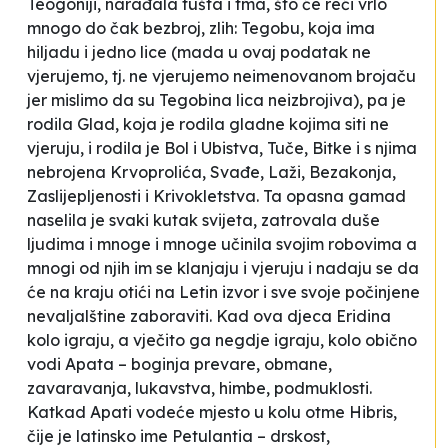
Teogoniji
, narađala tušta i tma, što će reći vrlo
mnogo do čak bezbroj, zlih: Tegobu, koja ima
hiljadu i jedno lice (mada u ovaj podatak ne
vjerujemo, tj. ne vjerujemo neimenovanom brojaču
jer mislimo da su Tegobina lica neizbrojiva), pa je
rodila Glad, koja je rodila gladne kojima siti ne
vjeruju, i rodila je Bol i Ubistva, Tuče, Bitke i s njima
nebrojena Krvoprolića, Svađe, Laži, Bezakonja,
Zaslijepljenosti i Krivokletstva. Ta opasna gamad
naselila je svaki kutak svijeta, zatrovala duše
ljudima i mnoge i mnoge učinila svojim robovima a
mnogi od njih im se klanjaju i vjeruju i nadaju se da
će na kraju otići na Letin izvor i sve svoje počinjene
nevaljalštine zaboraviti. Kad ova djeca Eridina
kolo igraju, a vječito ga negdje igraju, kolo obično
vodi Apata – boginja prevare, obmane,
zavaravanja, lukavstva, himbe, podmuklosti.
Katkad Apati vodeće mjesto u kolu otme Hibris,
čije je latinsko ime Petulantia – drskost,