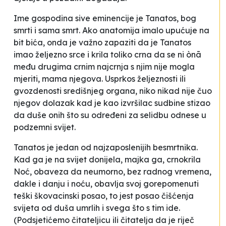
Ime gospodina sive eminencije je Tanatos, bog
smrti i sama smrt. Ako anatomija imalo upućuje na
bit bića, onda je važno zapaziti da je Tanatos
imao željezno srce i krila toliko crna da se ni ònā
među drugima crnim najcrnja s njim nije mogla
mjeriti, mama njegova. Usprkos željeznosti ili
gvozdenosti središnjeg organa, niko nikad nije čuo
njegov dolazak kad je kao izvršilac sudbine stizao
da duše onih što su određeni za selidbu odnese u
podzemni svijet.
Tanatos je jedan od najzaposlenijih besmrtnika.
Kad ga je na svijet donijela, majka ga, crnokrila
Noć, obaveza da neumorno, bez radnog vremena,
dakle i danju i noću, obavlja svoj gorepomenuti
teški škovacinski posao, to jest posao čišćenja
svijeta od duša umrlih i svega što s tim ide.
(Podsjetićemo čitateljicu ili čitatelja da je riječ