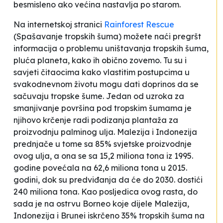
besmisleno ako većina nastavlja po starom.
Na internetskoj stranici
Rainforest Rescue
(
Spašavanje tropskih šuma
) možete naći pregršt
informacija o problemu uništavanja tropskih šuma,
pluća planeta
, kako ih obično zovemo. Tu su i
savjeti čitaocima kako vlastitim postupcima u
svakodnevnom životu mogu dati doprinos da se
sačuvaju tropske šume. Jedan od uzroka za
smanjivanje površina pod tropskim šumama je
njihovo krčenje radi podizanja plantaža za
proizvodnju palminog ulja. Malezija i Indonezija
prednjače u tome sa 85% svjetske proizvodnje
ovog ulja, a ona se sa 15,2 miliona tona iz 1995.
godine povećala na 62,6 miliona tona u 2015.
godini, dok su predviđanja da će do 2030. dostići
240 miliona tona. Kao posljedica ovog rasta, do
sada je na ostrvu Borneo koje dijele Malezija,
Indonezija i Brunei iskrčeno 35% tropskih šuma na