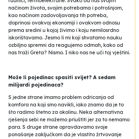
rudnici, termoelektrane. Svako od nas svojim
načinom života, svojim potrebama i potrošnjom,
kao načinom zadovoljavanja tih potreba,
doprinosi ovakvoj ekonomiji i ovakvom odnosu
prema sredini u kojoj živimo i koju nemilosrdno
iskorištavamo. Jesmo li mi koji shvatamo nauku
ozbiljno spremni da reagujemo odmah, kako od
nas traži Greta? Nismo. I niko nas ne uči toj vještini.
Može li pojedinac spasiti svijet? A sedam
milijardi pojedinaca?
S jedne strane imamo problem odricanja od
komfora na koji smo navikli, iako znamo da je to
što radimo štetno za okolinu. Neka alternativna
rješenja sebi ne možemo priuštiti jer za to nemamo
para. S druge strane opravdavamo svoje
ponašanje zaključkom da je vlastito žrtvovanje