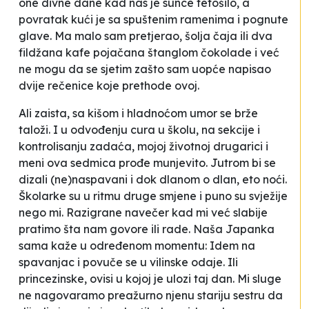
one divne dane kad nas je sunce tetošilo, a
povratak kući je sa spuštenim ramenima i pognute
glave. Ma malo sam pretjerao, šolja čaja ili dva
fildžana kafe pojačana štanglom čokolade i već
ne mogu da se sjetim zašto sam uopće napisao
dvije rečenice koje prethode ovoj.
Ali zaista, sa kišom i hladnoćom umor se brže
taloži. I u odvođenju cura u školu, na sekcije i
kontrolisanju zadaća, mojoj životnoj drugarici i
meni ova sedmica prođe munjevito. Jutrom bi se
dizali (ne)naspavani i dok dlanom o dlan, eto noći.
Školarke su u ritmu druge smjene i puno su svježije
nego mi. Razigrane navečer kad mi već slabije
pratimo šta nam govore ili rade. Naša
Japanka
sama kaže u određenom momentu:
Idem na
spavanjac
i povuče se u vilinske odaje. Ili
princezinske, ovisi u kojoj je ulozi taj dan. Mi sluge
ne nagovaramo preažurno njenu stariju sestru da