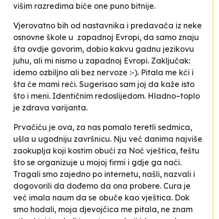
višim razredima biće one puno bitnije.
Vjerovatno bih od nastavnika i predavača iz neke
osnovne škole u zapadnoj Evropi, da samo znaju
šta ovdje govorim, dobio kakvu gadnu jezikovu
juhu, ali mi nismo u zapadnoj Evropi. Zaključak:
idemo ozbiljno ali bez nervoze :-). Pitala me kći i
šta će mami reći. Sugerisao sam joj da kaže isto
što i meni. Identičnim redoslijedom. Hladno–toplo
je zdrava varijanta.
Prvačiću je ova, za nas pomalo teretli sedmica,
ušla u ugodniju završnicu. Nju već danima najviše
zaokuplja koji kostim obući za Noć vještica, feštu
što se organizuje u mojoj firmi i gdje ga naći.
Tragali smo zajedno po internetu, našli, nazvali i
dogovorili da dođemo da ona probere. Cura je
već imala naum da se obuče kao vještica. Dok
smo hodali, moja djevojčica me pitala, ne znam