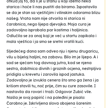
otkud joj to, da li je u stanu u koji idemo neka
starica i hoće li nas pustiti da biramo. Ispostavilo
se da je stan sa vještičjim i vilinskim odorama blizu
našeg. Vrata nam nije otvorila ni starica ni
čarobnica, nego lijepa djevojka. Moja cura je
zadovoljno isprobala par kostima i haljinica.
Odlučila se za onaj koji je već u startu zapikala i
mala vještica i ja smo se sretni vratili kući.
Sljedećeg dana sam odveo nju i njenu drugaricu,
vilu u bijeloj haljini, na zabavu. Bilo im je lijepo. A i
sad se sjećam tog davnog jutra, kad se njena
sestra,
dobitnica divnih i groznih ocjena
, nestrpljivo
pridigla u krevetu i zarovila ispod jastuka.
Zadovoljno je izvukla cenera što smo ga žena i ja
krišom stavili tu, noć prije, čim su cure zasovile. I
nastavila da rovari i traži. Odgovor Zubić vile.
Našla je svoj papirić i na poleđini je pisalo:
Čarobno je. Iskrivljena slova obojena šarenim