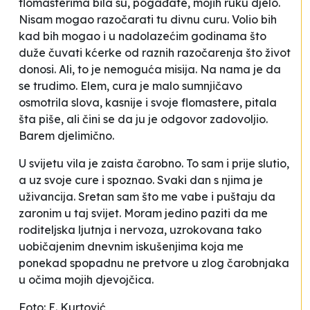
flomasterima bila su, pogađate, mojih ruku djelo.
Nisam mogao razočarati tu divnu curu. Volio bih
kad bih mogao i u nadolazećim godinama što
duže čuvati kćerke od raznih razočarenja što život
donosi. Ali, to je nemoguća misija. Na nama je da
se trudimo. Elem, cura je malo sumnjičavo
osmotrila slova, kasnije i svoje flomastere, pitala
šta piše, ali čini se da ju je odgovor zadovoljio.
Barem djelimično.
U svijetu vila je zaista čarobno. To sam i prije slutio,
a uz svoje cure i spoznao. Svaki dan s njima je
uživancija. Sretan sam što me vabe i puštaju da
zaronim u taj svijet. Moram jedino paziti da me
roditeljska ljutnja i nervoza, uzrokovana tako
uobičajenim dnevnim iskušenjima koja me
ponekad spopadnu ne pretvore u zlog čarobnjaka
u očima mojih djevojčica.
Foto: E. Kurtović