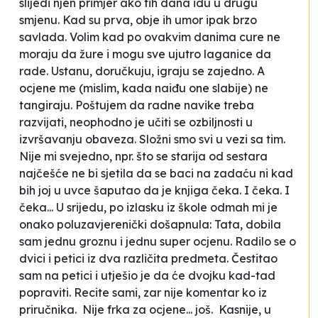
slijedi njen primjer ako tih dana idu u drugu
smjenu. Kad su prva, obje ih umor ipak brzo
savlada. Volim kad po ovakvim danima cure ne
moraju da žure i mogu sve ujutro laganice da
rade. Ustanu, doručkuju, igraju se zajedno. A
ocjene me (mislim, kada naiđu one slabije) ne
tangiraju. Poštujem da radne navike treba
razvijati, neophodno je učiti se ozbiljnosti u
izvršavanju obaveza. Složni smo svi u vezi sa tim.
Nije mi svejedno, npr. što se starija od sestara
najčešće ne bi sjetila da se baci na zadaću ni kad
bih joj u uvce šaputao da je knjiga čeka. I čeka. I
čeka... U srijedu, po izlasku iz škole odmah mi je
onako poluzavjerenički došapnula:
Tata, dobila
sam jednu groznu i jednu super ocjenu
. Radilo se o
dvici i petici iz dva različita predmeta. Čestitao
sam na petici i utješio je da će dvojku kad-tad
popraviti. Recite sami, zar nije komentar
ko iz
priručnika
. Nije frka za ocjene... još. Kasnije, u