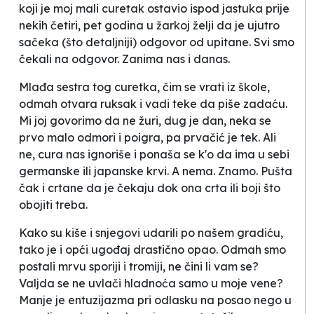
koji je moj mali curetak ostavio ispod jastuka prije
nekih četiri, pet godina u žarkoj želji da je ujutro
sačeka (što detaljniji) odgovor od upitane. Svi smo
čekali na odgovor. Zanima nas i danas.
Mlađa sestra tog curetka, čim se vrati iz škole,
odmah otvara ruksak i vadi teke da piše zadaću.
Mi joj govorimo da ne žuri, dug je dan, neka se
prvo malo odmori i poigra, pa prvačić je tek. Ali
ne, cura nas ignoriše i ponaša se k'o da ima u sebi
germanske ili japanske krvi. A nema. Znamo. Pušta
čak i crtane da je čekaju dok ona crta ili boji što
obojiti treba.
Kako su kiše i snjegovi udarili po našem gradiću,
tako je i opći ugođaj drastično opao. Odmah smo
postali mrvu sporiji i tromiji, ne čini li vam se?
Valjda se ne uvlači hladnoća samo u moje vene?
Manje je entuzijazma pri odlasku na posao nego u