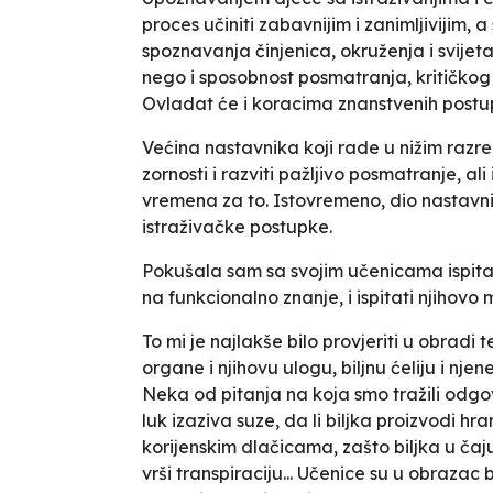
proces učiniti zabavnijim i zanimljivijim, a
spoznavanja činjenica, okruženja i svijet
nego i sposobnost posmatranja, kritičkog 
Ovladat će i koracima znanstvenih post
Većina nastavnika koji rade u nižim razr
zornosti i razviti pažljivo posmatranje, al
vremena za to. Istovremeno, dio nastavni
istraživačke postupke.
Pokušala sam sa svojim učenicama ispitat
na funkcionalno znanje, i ispitati njihovo
To mi je najlakše bilo provjeriti u obradi
organe i njihovu ulogu, biljnu ćeliju i nj
Neka od pitanja na koja smo tražili odgovor
luk izaziva suze, da li biljka proizvodi hr
korijenskim dlačicama, zašto biljka u čaju
vrši transpiraciju... Učenice su u obrazac 