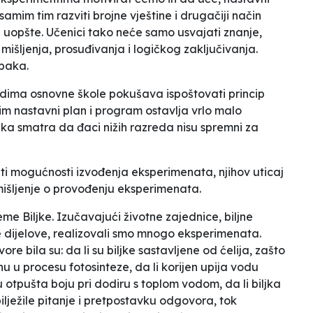
 samim tim razviti brojne vještine i drugačiji način
a uopšte. Učenici tako neće samo usvajati znanje,
mišljenja, prosuđivanja i logičkog zaključivanja.
upaka.
edima osnovne škole pokušava ispoštovati princip
i im nastavni plan i program ostavlja vrlo malo
ka smatra da đaci nižih razreda nisu spremni za
i mogućnosti izvođenja eksperimenata, njihov uticaj
 mišljenje o provođenju eksperimenata.
 teme
Biljke
. Izučavajući životne zajednice, biljne
ene dijelove, realizovali smo mnogo eksperimenata.
e bila su: da li su biljke sastavljene od ćelija, zašto
anu u procesu fotosinteze, da li korijen upija vodu
 otpušta boju pri dodiru s toplom vodom, da li biljka
bilježile pitanje i pretpostavku odgovora, tok