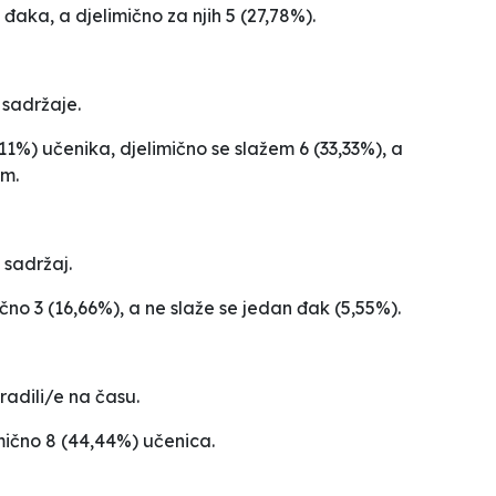
) đaka, a djelimično za njih 5 (27,78%).
sadržaje.
1,11%) učenika,
djelimično se slažem
6 (33,33%), a
om.
 sadržaj.
ično 3 (16,66%), a ne slaže se jedan đak (5,55%).
adili/e na času.
imično 8 (44,44%) učenica.