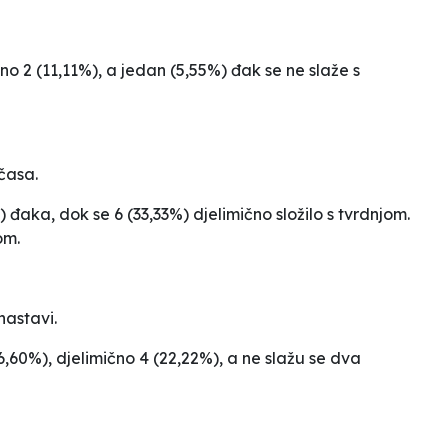
čno 2 (11,11%), a jedan (5,55%) đak se ne slaže s
časa.
đaka, dok se 6 (33,33%) djelimično složilo s tvrdnjom.
om.
astavi.
66,60%), djelimično 4 (22,22%), a ne slažu se dva