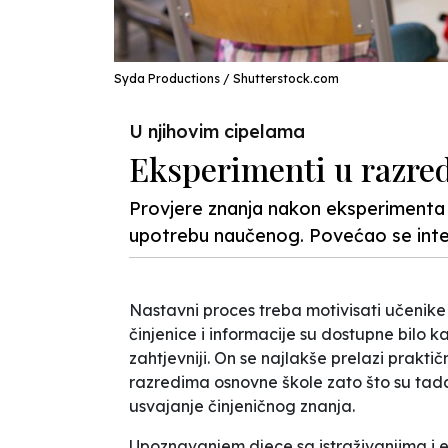
Syda Productions / Shutterstock.com
U njihovim cipelama
Eksperimenti u razred
Provjere znanja nakon eksperimenta p
upotrebu naučenog. Povećao se inter
Nastavni proces treba motivisati učenike 
činjenice i informacije su dostupne bilo k
zahtjevniji. On se najlakše prelazi prakti
razredima osnovne škole zato što su tada
usvajanje činjeničnog znanja.
Upoznavanjem djece sa istraživanjima i 