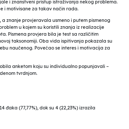
jale i znanstveni pristup istraživanja nekog problema.
 i motivisane za takav način rada.
 a znanje provjeravala usmeno i putem pismenog
roblem u kojem su koristili znanja iz realizacije
a. Pismena provjera bila je test sa različitim
ovoj taksonomiji
. Oba vida ispitivanja pokazala su
trebu naučenog. Povećao se interes i motivacija za
dobila anketom koju su individualno popunjavali –
vedenom tvrdnjom.
14 đaka (77,77%), dok su 4 (22,23%) izrazila