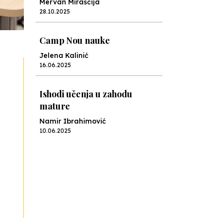
Mervan Miraščija
28.10.2025
Camp Nou nauke
Jelena Kalinić
16.06.2025
Ishodi učenja u zahodu
mature
Namir Ibrahimović
10.06.2025
Kraj školske godine, fotofiniš
Anes Osmić
04.06.2025
Reformar’s Coming