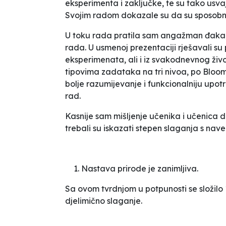
eksperimenta i zaključke, te su tako usva
Svojim radom dokazale su da su sposobne
U toku rada pratila sam angažman đaka,
rada. U usmenoj prezentaciji rješavali su p
eksperimenata, ali i iz svakodnevnog život
tipovima zadataka na tri nivoa, po
Bloom
bolje razumijevanje i funkcionalniju upo
rad.
Kasnije sam mišljenje učenika i učenica 
trebali su iskazati stepen slaganja s na
Nastava prirode je zanimljiva.
Sa ovom tvrdnjom u potpunosti se složilo 
djelimično slaganje.