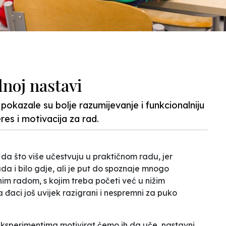
noj nastavi
okazale su bolje razumijevanje i funkcionalniju
es i motivacija za rad.
da što više učestvuju u praktičnom radu, jer
ada i bilo gdje, ali je put do spoznaje mnogo
čnim radom, s kojim treba početi već u nižim
 đaci još uvijek razigrani i nespremni za puko
eksperimentima motivirat ćemo ih da uče, nastavni