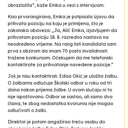
obrazložila“, kaže Emka u vezi s intervjuom.
Kao prvorangirana, Emka je potpisala izjavu da
prihvata poziciju na koju je primljena, što je
zakonska obaveza: „Ja, Alić Emka, izjavljujem da
prihvatam poziciju 18. 8. razredna nastava na
neodređeno vrijeme. Na rang listi kandidata sam
prva s obzirom da imam 70 posto invalidnosti
tražene konkursom. Očekujem da me telefonski
kontaktirate za prihvatanje navedene pozicije.“
Još je nisu kontaktirali. Edisa Okić je uložila žalbu.
O žalbama odlučuje Školski odbor u roku od tri
dana nakon prijema žalbe. U ovom slučaju ni to
nije ispoštovano. Odbor se sastao, ali samo dva
člana, te zbog nedostatka kvoruma nije mogao
odlučivati o žalbi.
Direktor je potom angažirao treću osobu do