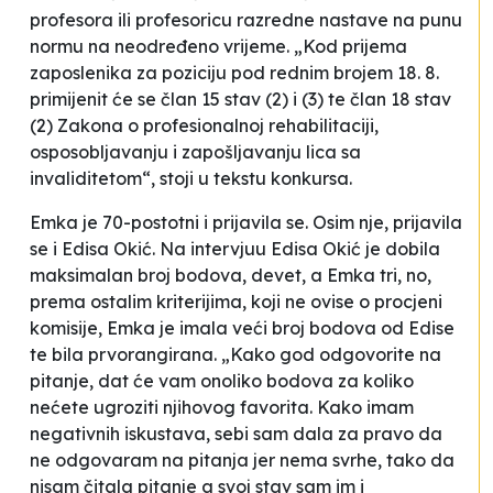
profesora ili profesoricu razredne nastave na punu
normu na neodređeno vrijeme. „Kod prijema
zaposlenika za poziciju pod rednim brojem 18. 8.
primijenit će se član 15 stav (2) i (3) te član 18 stav
(2) Zakona o profesionalnoj rehabilitaciji,
osposobljavanju i zapošljavanju lica sa
invaliditetom“, stoji u tekstu konkursa.
Emka je 70-postotni i prijavila se. Osim nje, prijavila
se i Edisa Okić. Na intervjuu Edisa Okić je dobila
maksimalan broj bodova, devet, a Emka tri, no,
prema ostalim kriterijima, koji ne ovise o procjeni
komisije, Emka je imala veći broj bodova od Edise
te bila prvorangirana. „Kako god odgovorite na
pitanje, dat će vam onoliko bodova za koliko
nećete ugroziti njihovog favorita. Kako imam
negativnih iskustava, sebi sam dala za pravo da
ne odgovaram na pitanja jer nema svrhe, tako da
nisam čitala pitanje a svoj stav sam im i