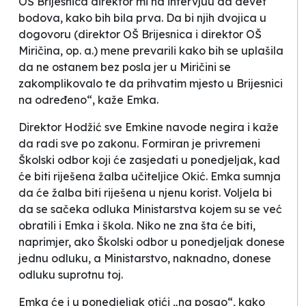
OŠ Brijesnica direktor mi na intervjuu da devet
bodova, kako bih bila prva. Da bi njih dvojica u
dogovoru (direktor OŠ Brijesnica i direktor OŠ
Miričina, op. a.) mene prevarili kako bih se uplašila
da ne ostanem bez posla jer u Miričini se
zakomplikovalo te da prihvatim mjesto u Brijesnici
na određeno“, kaže Emka.
Direktor Hodžić sve Emkine navode negira i kaže
da radi sve po zakonu. Formiran je privremeni
Školski odbor koji će zasjedati u ponedjeljak, kad
će biti riješena žalba učiteljice Okić. Emka sumnja
da će žalba biti riješena u njenu korist. Voljela bi
da se sačeka odluka Ministarstva kojem su se već
obratili i Emka i škola. Niko ne zna šta će biti,
naprimjer, ako Školski odbor u ponedjeljak donese
jednu odluku, a Ministarstvo, naknadno, donese
odluku suprotnu toj.
Emka će i u ponedjeljak otići „na posao“, kako