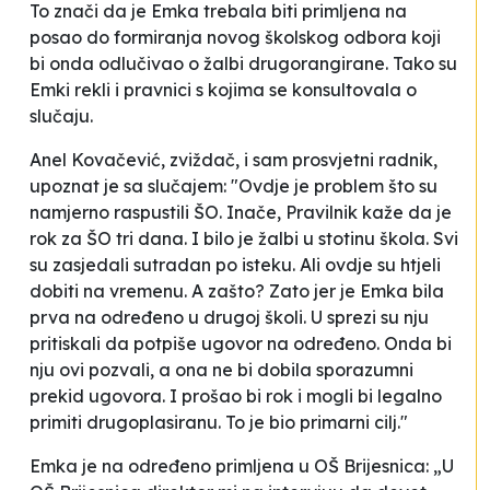
To znači da je Emka trebala biti primljena na
posao do formiranja novog školskog odbora koji
bi onda odlučivao o žalbi drugorangirane. Tako su
Emki rekli i pravnici s kojima se konsultovala o
slučaju.
Anel Kovačević, zviždač, i sam prosvjetni radnik,
upoznat je sa slučajem: "Ovdje je problem što su
namjerno raspustili ŠO. Inače, Pravilnik kaže da je
rok za ŠO tri dana. I bilo je žalbi u stotinu škola. Svi
su zasjedali sutradan po isteku. Ali ovdje su htjeli
dobiti na vremenu. A zašto? Zato jer je Emka bila
prva na određeno u drugoj školi. U sprezi su nju
pritiskali da potpiše ugovor na određeno. Onda bi
nju ovi pozvali, a ona ne bi dobila sporazumni
prekid ugovora. I prošao bi rok i mogli bi legalno
primiti drugoplasiranu. To je bio primarni cilj."
Emka je na određeno primljena u OŠ Brijesnica: „U