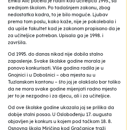
Emka Alić počela je raditi kao učiteljica 1995., sa
srednjom školom. Po tadašnjem zakonu, zbog
nedostatka kadra, to je bilo moguće. Ljubav
prema tom poslu, kako kaže, nije je pokolebala i
da upiše fakultet kad je zakonom propisano da je
za učiteljice potreban. Upisala ga je 1998. i
završila.
Od 1995. do danas nikad nije dobila stalno
zaposlenje. Svake školske godine morala je
ponovo konkurisati. Više godina radila je u
Gnojnici i u Dobošnici – oba mjesta su u
Tuzlanskom kantonu – što joj je olakšalo bar toliko
da ne mora svake godine mijenjati radno mjesto
jer to je nezgodno i za djecu, ali i za učiteljice.
Od ove školske godine ukazala joj se prilika da
dobije stalni posao. U Oslobođenju 17. augusta
objavljen je konkurs u kojem pod tačkom 18. 8.
Osnovna škola Miričina kod Gračanice traži