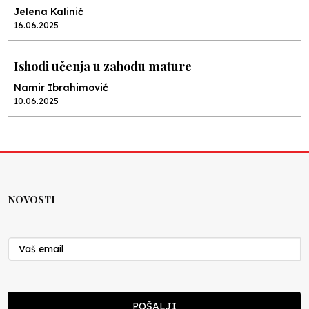
Jelena Kalinić
16.06.2025
Ishodi učenja u zahodu mature
Namir Ibrahimović
10.06.2025
Kraj školske godine, fotofiniš
Anes Osmić
04.06.2025
NOVOSTI
Reformar’s Coming
Nenad Veličković
29.10.2024
Cuke i djeca
POŠALJI