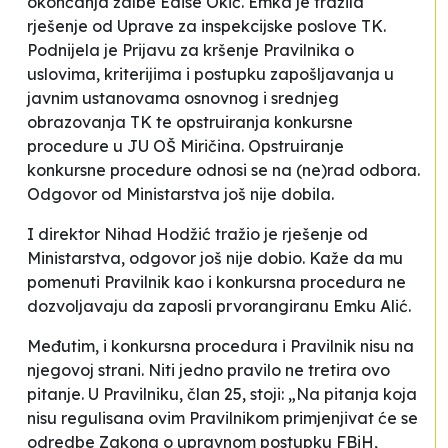
okončanja žalbe Edise Okić. Emka je tražila
rješenje od Uprave za inspekcijske poslove TK.
Podnijela je Prijavu za kršenje Pravilnika o
uslovima, kriterijima i postupku zapošljavanja u
javnim ustanovama osnovnog i srednjeg
obrazovanja TK te opstruiranja konkursne
procedure u JU OŠ Miričina. Opstruiranje
konkursne procedure odnosi se na (ne)rad odbora.
Odgovor od Ministarstva još nije dobila.
I direktor Nihad Hodžić tražio je rješenje od
Ministarstva, odgovor još nije dobio. Kaže da mu
pomenuti Pravilnik kao i konkursna procedura ne
dozvoljavaju da zaposli prvorangiranu Emku Alić.
Međutim, i konkursna procedura i Pravilnik nisu na
njegovoj strani. Niti jedno pravilo ne tretira ovo
pitanje. U Pravilniku, član 25, stoji: „Na pitanja koja
nisu regulisana ovim Pravilnikom primjenjivat će se
odredbe Zakona o upravnom postupku FBiH,