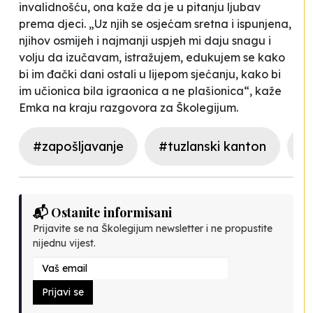
invalidnošću, ona kaže da je u pitanju ljubav
prema djeci. „Uz njih se osjećam sretna i ispunjena,
njihov osmijeh i najmanji uspjeh mi daju snagu i
volju da izučavam, istražujem, edukujem se kako
bi im đački dani ostali u lijepom sjećanju, kako bi
im učionica bila igraonica a ne plašionica“, kaže
Emka na kraju razgovora za Školegijum.
#zapošljavanje
#tuzlanski kanton
#
📬 Ostanite informisani
Prijavite se na Školegijum newsletter i ne propustite
nijednu vijest.
Prijavi se