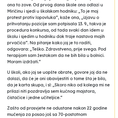
ona to zove. Od prvog dana škole ona odlazi u
Miričinu i sjedi u školskom hodniku: „To je moj
protest protiv lopovluka“, kaže ona, „izjavu o
prihvatanju pozicije sam potpisala 13. 9., takva je
procedura konkursa, od tada svaki dan idem u
školu i sjedim u hodniku dok traje nastava mojih
prvačića“. Na pitanje kako joj je to raditi,
odgovara: „Teško. Zdravstveno, prije svega. Pod
terapijom sam žestokom da ne bih bila u bolnici.
Moram izdržati.“
U školi, ako joj se uopšte obrate, govore joj da ne
dolazi, da će je oni obavijestiti o tome šta je bilo,
da je karta skupa, i sl: „Skoro niko od kolega mi ne
prilazi niti pozdravlja sem kućnog majstora,
čistačice i jedne učiteljice.“
Zašto od prosvjete ne odustane nakon 22 godine
mučenja za posao još sa 70-postotnom