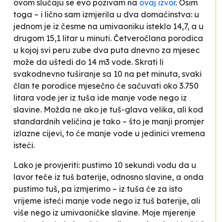
ovom slučaju se evo pozivam na
ovaj izvor
. Osim
toga – i lično sam izmjerila u dva domaćinstva: u
jednom je iz česme na umivaoniku isteklo 14,7, a u
drugom 15,1 litar u minuti. Četveročlana porodica
u kojoj svi peru zube dva puta dnevno za mjesec
može da uštedi do 14 m
3
vode. Skrati li
svakodnevno tuširanje sa 10 na pet minuta, svaki
član te porodice mjesečno će sačuvati oko 3.750
litara vode jer iz tuša ide manje vode nego iz
slavine. Možda ne ako je tuš-glava velika, ali kod
standardnih veličina je tako – što je manji promjer
izlazne cijevi, to će manje vode u jedinici vremena
isteći.
Lako je provjeriti: pustimo 10 sekundi vodu da u
lavor teče iz tuš baterije, odnosno slavine, a onda
pustimo tuš, pa izmjerimo – iz tuša će za isto
vrijeme isteći manje vode nego iz tuš baterije, ali
više nego iz umivaoničke slavine. Moje mjerenje