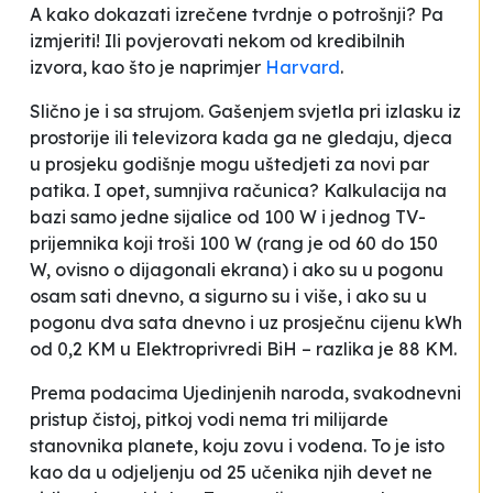
A kako dokazati izrečene tvrdnje o potrošnji? Pa
izmjeriti! Ili povjerovati nekom od kredibilnih
izvora, kao što je naprimjer
Harvard
.
Slično je i sa strujom. Gašenjem svjetla pri izlasku iz
prostorije ili televizora kada ga ne gledaju, djeca
u prosjeku godišnje mogu uštedjeti za novi par
patika. I opet, sumnjiva računica? Kalkulacija na
bazi samo jedne sijalice od 100 W i jednog TV-
prijemnika koji troši 100 W (rang je od 60 do 150
W, ovisno o dijagonali ekrana) i ako su u pogonu
osam sati dnevno, a sigurno su i više, i ako su u
pogonu dva sata dnevno i uz prosječnu cijenu kWh
od 0,2 KM u Elektroprivredi BiH – razlika je 88 KM.
Prema podacima Ujedinjenih naroda, svakodnevni
pristup čistoj, pitkoj vodi nema tri milijarde
stanovnika planete, koju zovu i vodena. To je isto
kao da u odjeljenju od 25 učenika njih devet ne