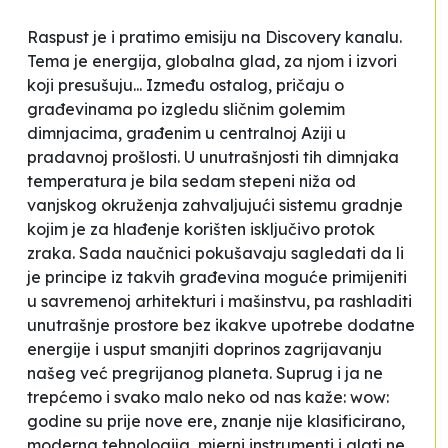
Raspust je i pratimo emisiju na
Discovery
kanalu.
Tema je energija, globalna glad, za njom i izvori
koji presušuju... Između ostalog, pričaju o
građevinama po izgledu sličnim golemim
dimnjacima, građenim u centralnoj Aziji u
pradavnoj prošlosti. U unutrašnjosti tih dimnjaka
temperatura je bila sedam stepeni niža od
vanjskog okruženja zahvaljujući sistemu gradnje
kojim je za hlađenje korišten isključivo protok
zraka. Sada naučnici pokušavaju sagledati da li
je principe iz takvih građevina moguće primijeniti
u savremenoj arhitekturi i mašinstvu, pa rashladiti
unutrašnje prostore bez ikakve upotrebe dodatne
energije i usput smanjiti doprinos zagrijavanju
našeg već pregrijanog planeta. Suprug i ja ne
trepćemo i svako malo neko od nas kaže:
wow:
godine su prije nove ere, znanje nije klasificirano,
moderna tehnologija, mjerni instrumenti i alati ne