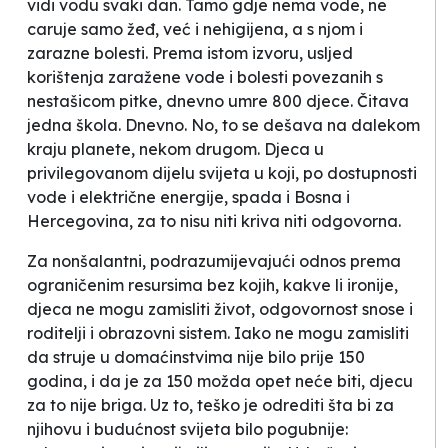
vidi vodu svaki dan. Tamo gdje nema vode, ne
caruje samo žeđ, već i nehigijena, a s njom i
zarazne bolesti. Prema istom izvoru, usljed
korištenja zaražene vode i bolesti povezanih s
nestašicom pitke, dnevno umre 800 djece. Čitava
jedna škola. Dnevno. No, to se dešava na dalekom
kraju planete, nekom drugom. Djeca u
privilegovanom dijelu svijeta u koji, po dostupnosti
vode i električne energije, spada i Bosna i
Hercegovina, za to nisu niti kriva niti odgovorna.
Za nonšalantni, podrazumijevajući odnos prema
ograničenim resursima bez kojih, kakve li ironije,
djeca ne mogu zamisliti život, odgovornost snose i
roditelji i obrazovni sistem. Iako ne mogu zamisliti
da struje u domaćinstvima nije bilo prije 150
godina, i da je za 150 možda opet neće biti, djecu
za to nije briga. Uz to, teško je odrediti šta bi za
njihovu i budućnost svijeta bilo pogubnije: