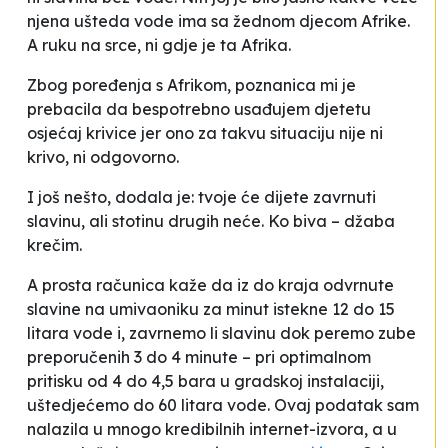
njena ušteda vode ima sa žednom djecom Afrike.
A ruku na srce, ni gdje je ta Afrika.
Zbog poređenja s Afrikom, poznanica mi je
prebacila da bespotrebno usađujem djetetu
osjećaj krivice jer ono za takvu situaciju nije ni
krivo, ni odgovorno.
I još nešto
, dodala je:
tvoje će dijete zavrnuti
slavinu, ali stotinu drugih neće.
Ko biva –
džaba
krečim
.
A prosta računica kaže da iz do kraja odvrnute
slavine na umivaoniku za minut istekne 12 do 15
litara vode i, zavrnemo li slavinu dok peremo zube
preporučenih 3 do 4 minute – pri optimalnom
pritisku od 4 do 4,5 bara u gradskoj instalaciji,
uštedjećemo do 60 litara vode. Ovaj podatak sam
nalazila u mnogo kredibilnih internet-izvora, a u