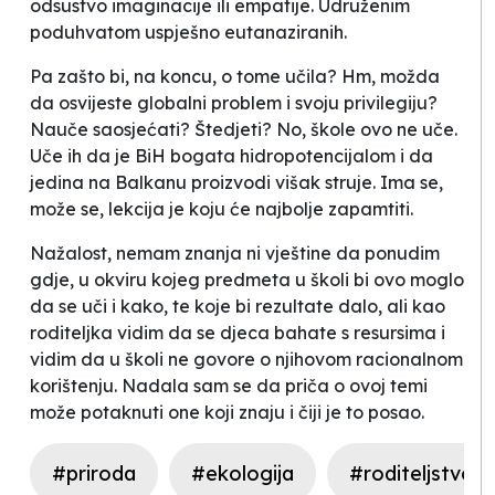
odsustvo imaginacije ili empatije. Udruženim
poduhvatom uspješno eutanaziranih.
Pa zašto bi, na koncu, o tome učila? Hm, možda
da osvijeste globalni problem i svoju privilegiju?
Nauče saosjećati? Štedjeti? No, škole ovo ne uče.
Uče ih da je BiH bogata hidropotencijalom i da
jedina na Balkanu proizvodi višak struje.
Ima se,
može se
,
lekcija je koju će najbolje zapamtiti.
Nažalost, nemam znanja ni vještine da ponudim
gdje, u okviru kojeg predmeta u školi bi ovo moglo
da se uči i kako, te koje bi rezultate dalo, ali kao
roditeljka vidim da se djeca bahate s resursima i
vidim da u školi ne govore o njihovom racionalnom
korištenju. Nadala sam se da priča o ovoj temi
može potaknuti one koji znaju i čiji je to posao.
#priroda
#ekologija
#roditeljstvo