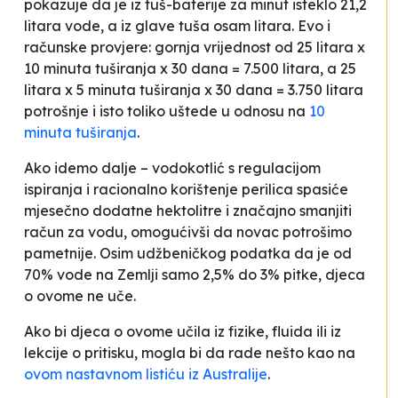
pokazuje da je iz tuš-baterije za minut isteklo 21,2
litara vode, a iz glave tuša osam litara. Evo i
računske provjere: gornja vrijednost od 25 litara x
10 minuta tuširanja x 30 dana = 7.500 litara, a 25
litara x 5 minuta tuširanja x 30 dana = 3.750 litara
potrošnje i isto toliko uštede u odnosu na
10
minuta tuširanja
.
Ako idemo dalje – vodokotlić s regulacijom
ispiranja i racionalno korištenje perilica spasiće
mjesečno dodatne hektolitre i značajno smanjiti
račun za vodu, omogućivši da novac potrošimo
pametnije. Osim udžbeničkog podatka da je od
70% vode na Zemlji samo 2,5% do 3% pitke, djeca
o ovome ne uče.
Ako bi djeca o ovome učila iz fizike, fluida ili iz
lekcije o pritisku, mogla bi da rade nešto kao na
ovom nastavnom listiću iz Australije
.