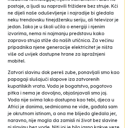
postoje, a ljudi su napravili frižidere bez struje. Kći
ne dijeli naše oduševljenje i najradije bi gledala
neku trendovsku tinejdžersku seriju, ali televizor je
jedan. Iako je u školi učila o energiji i njenim
izvorima, nema ni najmanju predstavu kako
zapravo struja stiže do naših utičnica. Za većinu
pripadnika njene generacije elektricitet je ništa
više od uvijek dostupne hrane za ispražnjeni
mobitel.
Zatvori slavinu dok pereš zube
, ponavljali smo kao
papagaji slušajući slapove iza zatvorenih
kupatilskih vrata.
Voda je bogatstvo, pogotovo
pitka i nema je dovoljno
, objašnjavali smo joj.
Voda nije svima lako dostupna kao tebi, djeca u
Africi je danima, sedmicama ne vide
, gađala sam
je okrutnom istinom, a ona me blijedo gledala jer,
naravno, nije mogla da zamisli ni život bez slavine
ni slavinu bez vode. Niti joj je bilo jasno kakve veze