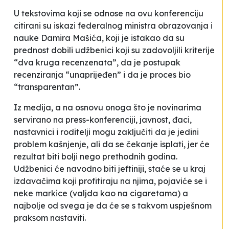
U tekstovima koji se odnose na ovu konferenciju
citirani su iskazi federalnog ministra obrazovanja i
nauke Damira Mašića, koji je istakao da su
prednost dobili udžbenici koji su zadovoljili kriterije
“dva kruga recenzenata”, da je postupak
recenziranja “unaprijeđen” i da je proces bio
“transparentan”.
Iz medija, a na osnovu onoga što je novinarima
servirano na press-konferenciji, javnost, đaci,
nastavnici i roditelji mogu zaključiti da je jedini
problem kašnjenje, ali da se čekanje isplati, jer će
rezultat biti bolji nego prethodnih godina.
Udžbenici će navodno biti jeftiniji, staće se u kraj
izdavačima koji profitiraju na njima, pojaviće se i
neke markice (valjda kao na cigaretama) a
najbolje od svega je da će se s takvom uspješnom
praksom nastaviti.