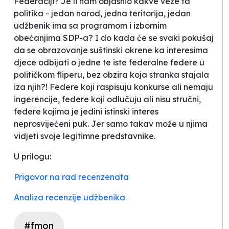
Federaciji? Je li nam objasnio kakve veze ta
politika - jedan narod, jedna teritorija, jedan
udžbenik ima sa programom i izbornim
obećanjima SDP-a? I do kada će se svaki pokušaj
da se obrazovanje suštinski okrene ka interesima
djece odbijati o jedne te iste federalne federe u
političkom fliperu, bez obzira koja stranka stajala
iza njih?! Federe koji raspisuju konkurse ali nemaju
ingerencije, federe koji odlučuju ali nisu stručni,
federe kojima je jedini istinski interes
neprosvijećeni puk. Jer samo takav može u njima
vidjeti svoje legitimne predstavnike.
U prilogu:
Prigovor na rad recenzenata
Analiza recenzije udžbenika
#fmon