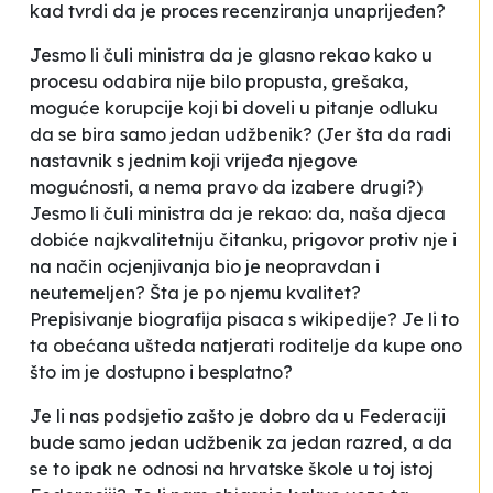
kad tvrdi da je proces recenziranja unaprijeđen?
Jesmo li čuli ministra da je glasno rekao kako u
procesu odabira nije bilo propusta, grešaka,
moguće korupcije koji bi doveli u pitanje odluku
da se bira samo jedan udžbenik? (Jer šta da radi
nastavnik s jednim koji vrijeđa njegove
mogućnosti, a nema pravo da izabere drugi?)
Jesmo li čuli ministra da je rekao: da, naša djeca
dobiće najkvalitetniju čitanku, prigovor protiv nje i
na način ocjenjivanja bio je neopravdan i
neutemeljen? Šta je po njemu kvalitet?
Prepisivanje biografija pisaca s wikipedije? Je li to
ta obećana ušteda natjerati roditelje da kupe ono
što im je dostupno i besplatno?
Je li nas podsjetio zašto je dobro da u Federaciji
bude samo jedan udžbenik za jedan razred, a da
se to ipak ne odnosi na hrvatske škole u toj istoj