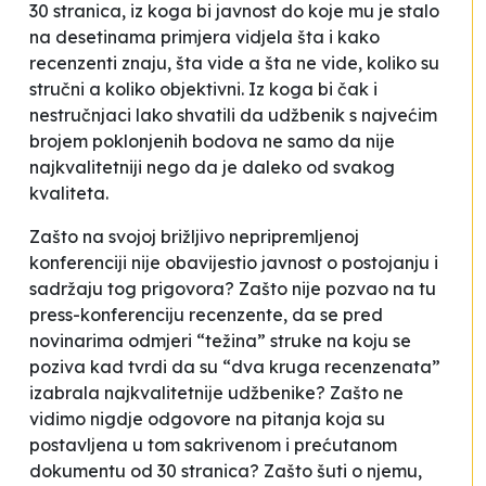
30 stranica, iz koga bi javnost do koje mu je stalo
na desetinama primjera vidjela šta i kako
recenzenti znaju, šta vide a šta ne vide, koliko su
stručni a koliko objektivni. Iz koga bi čak i
nestručnjaci lako shvatili da udžbenik s najvećim
brojem poklonjenih bodova ne samo da nije
najkvalitetniji nego da je daleko od svakog
kvaliteta.
Zašto na svojoj brižljivo nepripremljenoj
konferenciji nije obavijestio javnost o postojanju i
sadržaju tog prigovora? Zašto nije pozvao na tu
press-konferenciju recenzente, da se pred
novinarima odmjeri “težina” struke na koju se
poziva kad tvrdi da su “dva kruga recenzenata”
izabrala najkvalitetnije udžbenike? Zašto ne
vidimo nigdje odgovore na pitanja koja su
postavljena u tom sakrivenom i prećutanom
dokumentu od 30 stranica? Zašto šuti o njemu,