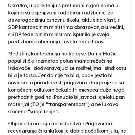
Ukratko, u poređenju s prethodnim godinama u
kojima su ocjenjivani i odabirani udžbenici za
devetogodišnju osnovnu školu, aktuelna vlast, s
SDP kantonalnim ministrima obrazovanja u većini, i
s SDP federalnim ministrom ispunila je svoja
predizborna obećanja i uvela red u haos.
Međutim, konferencija na kojoj se Damir Mašić
populistički razmetao poluistinama režeći na
izdavače i dodvoravajući se roditeljima i sindikatu
bila je farsa. Jer da nije to bila, obavijestio bi
novinare o prirodi i vrsti prigovora zbog koje se sa
konačnom odlukom čekalo tri mjeseca duže nego
prethodnih godina. Ponudio bi javnosti cjelokupan
materijal (TO je “transparentnost”) a ne lukavo
sročeno “saopštenje”.
Objavio bi na sajtu ministarstva i Prigovor na
recenziranje čitanki koji je dobio početkom jula, na