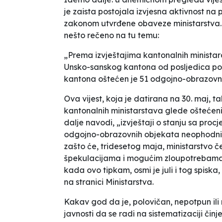
je zaista postojala izvjesna aktivnost na 
zakonom utvrđene obaveze ministarstva. V
nešto rečeno na tu temu:
„Prema izvještajima kantonalnih minista
Unsko-sanskog kantona od posljedica popl
kantona oštećen je 51 odgojno-obrazovni
Ova vijest, koja je datirana na 30. maj, t
kantonalnih ministarstava glede oštećenih
dalje navodi, „izvještaji o stanju sa proc
odgojno-obrazovnih objekata neophodni su
zašto će, tridesetog maja, ministarstvo č
špekulacijama i mogućim zloupotrebama 
kada ovo tipkam, osmi je juli i tog spiska,
na stranici Ministarstva.
Kakav god da je, polovičan, nepotpun ili
javnosti da se radi na sistematizaciji činj