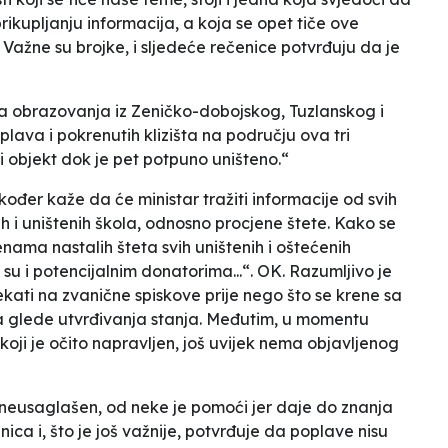
prikupljanju informacija, a koja se opet tiče ove
ažne su brojke, i sljedeće rečenice potvrđuju da je
ra obrazovanja iz Zeničko-dobojskog, Tuzlanskog i
ava i pokrenutih klizišta na području ova tri
 objekt dok je pet potpuno uništeno.“
akođer kaže da će ministar tražiti informacije od svih
 i uništenih škola, odnosno procjene štete. Kako se
jenama nastalih šteta svih uništenih i oštećenih
 i potencijalnim donatorima...“. OK. Razumljivo je
ekati na zvanične spiskove prije nego što se krene sa
glede utvrđivanja stanja. Međutim, u momentu
 koji je očito napravljen, još uvijek nema objavljenog
 neusaglašen, od neke je pomoći jer daje do znanja
enica i, što je još važnije, potvrđuje da poplave nisu