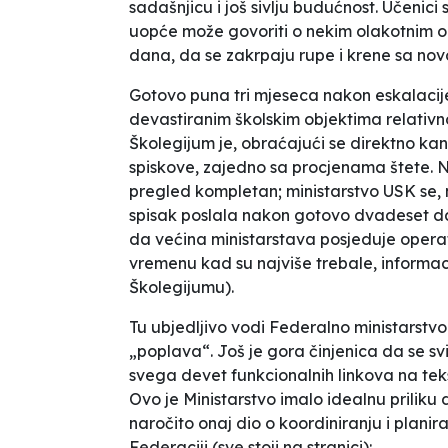
sadašnjicu i još sivlju budućnost. Učenic
uopće može govoriti o nekim olakotnim 
dana, da se zakrpaju rupe i krene sa n
Gotovo puna tri mjeseca nakon eskalacije 
devastiranim školskim objektima relativno
Školegijum je, obraćajući se direktno ka
spiskove, zajedno sa procjenama štete. N
pregled kompletan; ministarstvo USK se, n
spisak poslala nakon gotovo dvadeset da
da većina ministarstava posjeduje operativ
vremenu kad su najviše trebale, informacij
Školegijumu).
Tu ubjedljivo vodi Federalno ministarstvo
„poplava“. Još je gora činjenica da se svi 
svega devet funkcionalnih linkova na tek
Ovo je Ministarstvo imalo idealnu prilik
naročito onaj dio o koordiniranju i plani
Federaciji (sve stoji na stranici):