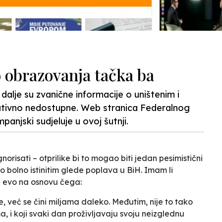
o obrazovanja tačka ba
 dalje su zvanične informacije o uništenim i
lativno nedostupne. Web stranica Federalnog
anjski sudjeluje u ovoj šutnji.
norisati – otprilike bi to mogao biti jedan pesimistični
ao bolno istinitim glede poplava u BiH. Imam li
 i evo na osnovu čega:
 već se čini miljama daleko. Međutim, nije to tako
, i koji svaki dan proživljavaju svoju neizglednu