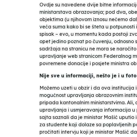
Ovdje su navedene dvije bitne informacije
ministarstava obrazovanja; pod dva, obe
objektima (u njihovom iznosu nećemo dalje
veća suma kako bi se šteta u potpunosti i
spisak – evo, u momentu kada postoji zvan
opet jedino poznat po čuvenju, odnosno sa
sadržaja na stranicu ne mora se naročito
upravljanje web stranicom Federalnog mi
povremene donacije i posjete ministra 
Nije sve u informaciji, nešto je i u fot
Možemo uzeti u obzir i da ova institucija 
mogućnost upravljanja obrazovnim instit
pripada kantonalnim ministarstvima. Ali, 
upravljanja i usmjeravanja informacija u p
sajta saznali da je ministar Mašić uputio 
za studente koji dolaze sa poplavljenih po
pročitati intervju koji je ministar Mašić