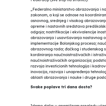
„Federalno ministarstvo obrazovanja i na
zakonom, a koji se odnose na koordiniranje
osnovnog, srednjeg i visokog obrazovanj
opreme i nastavnih sredstava predškolsk
odgoja; nostrifikacije i ekvivalencije ino
obrazovanja i usavršavanja nastavnog os
implementacije Bolonjskog procesa; nau
obrazovnog rada; đačkog i studenskog st
kordiniranja naučnoistraživačkih i istraži
naučnoistraživačkih organizacija; podsti
razvoja investicionih tehnologija i kadro
inovacija, razvoja i unapređenja tehnolog
oblasti obrazovanja i nauke i druge pos
Svake poplave tri dana dosta?
Idemo dalje: u anemičnom pregledu vijesti