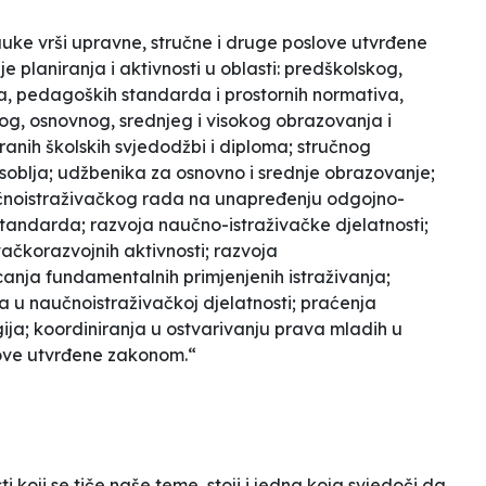
uke vrši upravne, stručne i druge poslove utvrđene
 planiranja i aktivnosti u oblasti: predškolskog,
a, pedagoških standarda i prostornih normativa,
og, osnovnog, srednjeg i visokog obrazovanja i
stranih školskih svjedodžbi i diploma; stručnog
oblja; udžbenika za osnovno i srednje obrazovanje;
čnoistraživačkog rada na unapređenju odgojno-
andarda; razvoja naučno-istraživačke djelatnosti;
vačkorazvojnih aktivnosti; razvoja
canja fundamentalnih primjenjenih istraživanja;
va u naučnoistraživačkoj djelatnosti; praćenja
ija; koordiniranja u ostvarivanju prava mladih u
love utvrđene zakonom.“
 koji se tiče naše teme, stoji i jedna koja svjedoči da