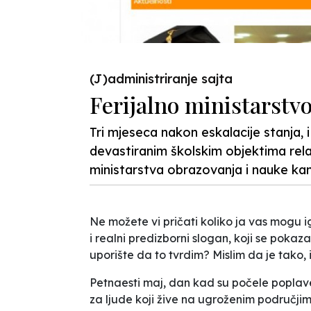
(J)administriranje sajta
Ferijalno ministarstv
Tri mjeseca nakon eskalacije stanja, i
devastiranim školskim objektima re
ministarstva obrazovanja i nauke kamp
Ne možete vi pričati koliko ja vas mogu ig
i realni predizborni slogan, koji se pokaz
uporište da to tvrdim? Mislim da je tako,
Petnaesti maj, dan kad su počele poplave,
za ljude koji žive na ugroženim područjima