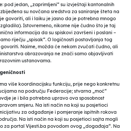
: pod jedan, „zaprimljeni“ su izvještaji kantonalnih
zbijeđena su novčana sredstva za saniranje šteta na
 govoriti, ali i laiku je jasno da je potrebna mnogo
zgladila). Istovremeno, nikome nije čudno što je taj
ična informacija da su spiskovi završeni i poslani –
mo riječju „spisak“. O logičnosti postavljanja tog
 govoriti. Naime, možda će nekom zvučati čudno, ali
nistarstva obrazovanja ne znači samo objavljivati
obrazovnim ustanovama.
ogeničnosti
ima više koordinacijsku funkciju, prije nego konkretnu
ucijama na području Federacije; stvarna „moć“
ovdje je i bila potrebna upravo ova sposobnost
ravom smjeru. Na isti način na koji su posjetioci
inicijativu za odgađanje i pomjeranje ispitnih rokova
dručja. Na isti način na koji su posjetioci sajta mogli
 dao za portal Vijesti.ba povodom ovog „događaja“. Na