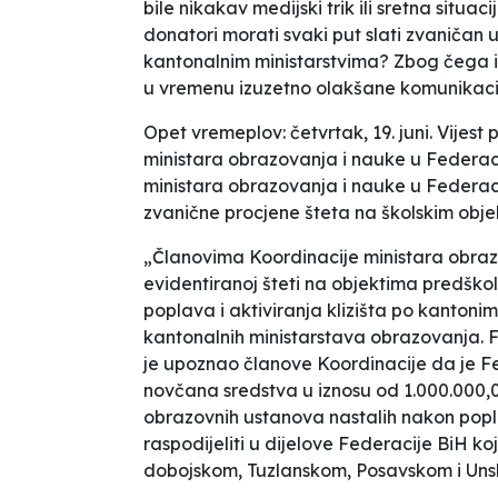
bile nikakav medijski trik ili sretna situ
donatori morati svaki put slati zvaničan 
kantonalnim ministarstvima? Zbog čega in
u vremenu izuzetno olakšane komunikaci
Opet vremeplov: četvrtak, 19. juni. Vije
ministara obrazovanja i nauke u Federaci
ministara obrazovanja i nauke u Federaci
zvanične procjene šteta na školskim obj
„Članovima Koordinacije ministara obraz
evidentiranoj šteti na objektima predškol
poplava i aktiviranja klizišta po kantonim
kantonalnih ministarstava obrazovanja. 
je upoznao članove Koordinacije da je F
novčana sredstva u iznosu od 1.000.000,
obrazovnih ustanova nastalih nakon poplav
raspodijeliti u dijelove Federacije BiH k
dobojskom, Tuzlanskom, Posavskom i Un