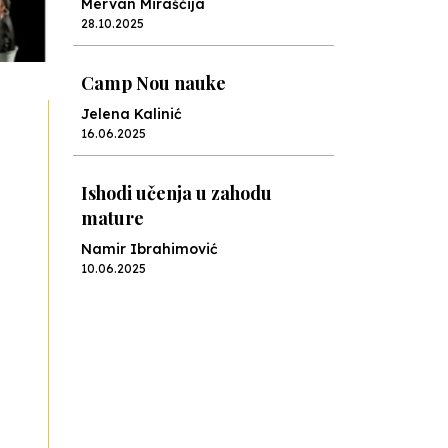
Mervan Miraščija
28.10.2025
Camp Nou nauke
Jelena Kalinić
16.06.2025
Ishodi učenja u zahodu
mature
Namir Ibrahimović
10.06.2025
Kraj školske godine, fotofiniš
Anes Osmić
04.06.2025
Reformar’s Coming