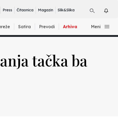
Press
Čitaonica
Magazin
Slik&Slika
mreže
Satira
Prevodi
Arhiva
Meni
anja tačka ba