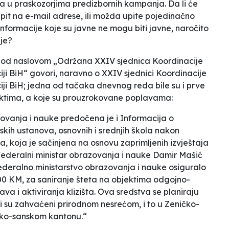
acija u praskozorjima predizbornih kampanja. Da li će
upit na e-mail adrese, ili možda upite pojedinačno
formacije koje su javne ne mogu biti javne, naročito
je?
st pod naslovom „Održana XXIV sjednica Koordinacije
ji BiH“ govori, naravno o XXIV sjednici Koordinacije
ji BiH; jedna od tačaka dnevnog reda bile su i prve
ektima, a koje su prouzrokovane poplavama:
ovanja i nauke predočena je i Informacija o
skih ustanova, osnovnih i srednjih škola nakon
a, koja je sačinjena na osnovu zaprimljenih izvještaja
Federalni ministar obrazovanja i nauke Damir Mašić
ederalno ministarstvo obrazovanja i nauke osiguralo
00 KM, za saniranje šteta na objektima odgojno-
a i aktiviranja klizišta. Ova sredstva se planiraju
oji su zahvaćeni prirodnom nesrećom, i to u Zeničko-
sko-sanskom kantonu.“