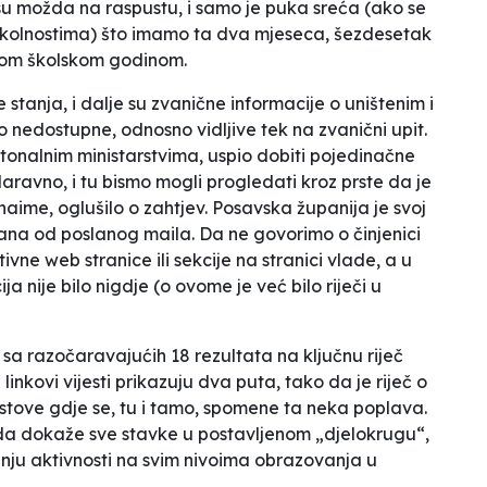
i su možda na raspustu, i samo je puka sreća (ako se
okolnostima) što imamo ta dva mjeseca, šezdesetak
ovom školskom godinom.
stanja, i dalje su zvanične informacije o uništenim i
 nedostupne, odnosno vidljive tek na zvanični upit.
ntonalnim ministarstvima, uspio dobiti pojedinačne
aravno, i tu bismo mogli progledati kroz prste da je
aime, oglušilo o zahtjev. Posavska županija je svoj
na od poslanog maila. Da ne govorimo o činjenici
ne web stranice ili sekcije na stranici vlade, a u
a nije bilo nigdje (o ovome je već bilo riječi u
 sa razočaravajućih 18 rezultata na ključnu riječ
linkovi vijesti prikazuju dva puta, tako da je riječ o
stove gdje se, tu i tamo, spomene ta neka poplava.
u da dokaže sve stavke u postavljenom „djelokrugu“,
ranju aktivnosti na svim nivoima obrazovanja u