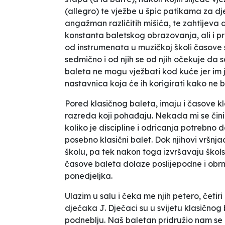
(allegro) te vježbe u špic patikama za dj
angažman različitih mišića, te zahtijeva d
konstanta baletskog obrazovanja, ali i p
od instrumenata u muzičkoj školi časove
sedmično i od njih se od njih očekuje da
baleta ne mogu vježbati kod kuće jer im 
nastavnica koja će ih korigirati kako ne 
Pored klasičnog baleta, imaju i časove kl
razreda koji pohađaju. Nekada mi se čin
koliko je discipline i odricanja potrebno
posebno klasični balet. Dok njihovi vršnj
školu, pa tek nakon toga izvršavaju škol
časove baleta dolaze poslijepodne i obrnu
ponedjeljka.
Ulazim u salu i čeka me njih petero, četi
dječaka J. Dječaci su u svijetu klasičnog
podneblju. Naš baletan pridružio nam se 