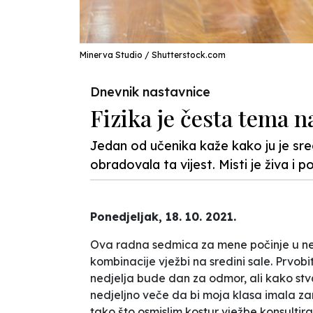
Minerva Studio / Shutterstock.com
Dnevnik nastavnice
Fizika je česta tema n
Jedan od učenika kaže kako ju je sreo
obradovala ta vijest. Misti je živa i 
Ponedjeljak, 18. 10. 2021.
Ova radna sedmica za mene počinje u nedj
kombinacije
vježbi na sredini sale
. Prvobi
nedjelja bude dan za odmor, ali kako stv
nedjeljno veče da bi moja klasa imala zanim
tako što osmislim kostur vježbe konsultir