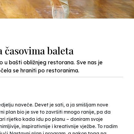
a časovima baleta
 u bašti obližnjeg restorana. Sve nas je
počela se hraniti po restoranima.
elju naveče. Devet je sati, a ja smišljam nove
tni plan bio je sve to završiti mnogo ranije, pa da
ari rijetko kada idu po planu – doniram svoje
ljivije, inspirativnije i kreativnije vježbe. To radim
ajući Nastavni plan i program, a nakon toga na