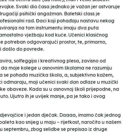
evojke. Svaki dio časa jednako je važan jer ostvaruje
rugačiji psihički angažman. Baletski class je
rofesionalni rad. Đaci koji pohađaju nastavu nekog
 sviranja na tom instrumentu imaju dva puta
 samostalno vježbaju kod kuće. Učenici klasičnog
je potreban odgovarajući prostor, te, primarno,
bi došlo do povrede.
avira, solfeggija i kreativnog plesa, zavisno od
i da moje kolege u osnovnim školama ne razumiju
 da se pohađa muzička škola, a, subjektivno kažem,
aci odmaraju, moji učenici svaki dan odlaze u muzički
ske obaveze. Kada su u osnovnoj školi prijepodne, na
to. Ujutro ih je uvijek manje, pa je tako i ovog
ri djevojčice i jedan dječak. Daaaa, imamo čak jednog
 baleta kao snijeg u maju – rijetkost, naročito u našem
u septembru, zbog selidbe se prepisao iz druge