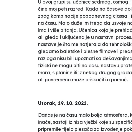
U ovoj grupi su učenice sedmog, osmog 
čine moj peti razred. Kada na časove dolaz
zbog kombinacije popodnevnog classa i i
na času. Malo duže im treba da usvoje nov
ima i više pitanja. Učenica koja je prehla
ali gleda i uključena je u nastavni proces
nastave je što me natjerala da tehnološki
gledamo baletske i plesne filmove i predsta
razloga nisu bili upoznati sa dešavanjima
fizički ne mogu biti na času nastavu prate
mora, s planine ili iz nekog drugog grada
ali povremeno može priskočiti u pomoć.
Utorak, 19. 10. 2021.
Danas je na času malo bolja atmosfera, k
inače, sastoji iz niza vježbi koje su speci
pripremile tijelo plesača za izvođenje p