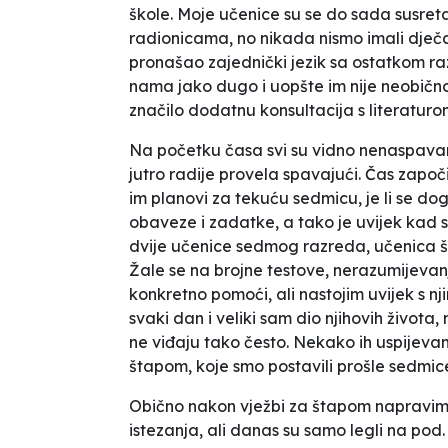
škole. Moje učenice su se do sada susre
radionicama, no nikada nismo imali dječa
pronašao zajednički jezik sa ostatkom raz
nama jako dugo i uopšte im nije neobično
značilo dodatnu konsultacija s literatur
Na početku časa svi su vidno nenaspavani,
jutro radije provela spavajući. Čas zapo
im planovi za tekuću sedmicu, je li se dog
obaveze i zadatke, a tako je uvijek kad se 
dvije učenice sedmog razreda, učenica š
Žale se na brojne testove, nerazumijevan
konkretno pomoći, ali nastojim uvijek s n
svaki dan i veliki sam dio njihovih života
ne viđaju tako često. Nekako ih uspijev
štapom
, koje smo postavili prošle sedmic
Obično nakon vježbi za štapom napravim
istezanja, ali danas su samo legli na po