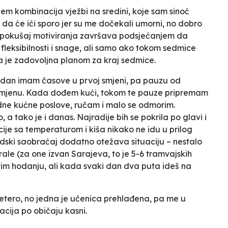
m kombinacija vježbi na sredini, koje sam sinoć
m da će ići sporo jer su me dočekali umorni, no dobro
Moj pokušaj motiviranja završava podsjećanjem da
 fleksibilnosti i snage, ali samo ako tokom sedmice
a je zadovoljna planom za kraj sedmice.
 dan imam časove u prvoj smjeni, pa pauzu od
u smjenu. Kada dođem kući, tokom te pauze pripremam
rdne kućne poslove, ručam i malo se odmorim.
a tako je i danas. Najradije bih se pokrila po glavi i
ije sa temperaturom i kiša nikako ne idu u prilog
ski saobraćaj dodatno otežava situaciju – nestalo
ale (za one izvan Sarajeva, to je 5-6 tramvajskih
tivim hodanju, ali kada svaki dan dva puta ideš na
esetero, no jedna je učenica prehlađena, pa me u
acija po običaju kasni.