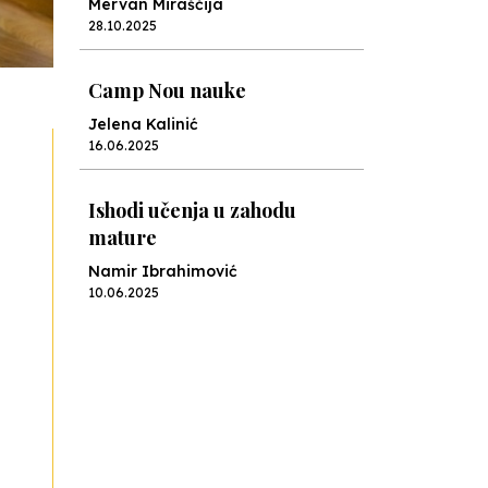
Mervan Miraščija
28.10.2025
Camp Nou nauke
Jelena Kalinić
16.06.2025
Ishodi učenja u zahodu
mature
Namir Ibrahimović
10.06.2025
Kraj školske godine, fotofiniš
Anes Osmić
04.06.2025
Reformar’s Coming