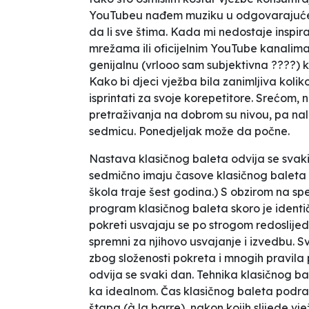
YouTubeu nađem muziku u odgovarajućem
da li sve štima. Kada mi nedostaje inspirac
mrežama ili oficijelnim YouTube kanalima
genijalnu (vrlooo sam subjektivna ????)
Kako bi djeci vježba bila zanimljiva kolik
isprintati za svoje korepetitore. Srećom
pretraživanja na dobrom su nivou, pa n
sedmicu. Ponedjeljak može da počne.
Nastava klasičnog baleta odvija se svaki
sedmično imaju časove klasičnog baleta 
škola traje šest godina.) S obzirom na spec
program klasičnog baleta skoro je identič
pokreti usvajaju se po strogom redoslijedu k
spremni za njihovo usvajanje i izvedbu. Sva
zbog složenosti pokreta i mnogih pravila
odvija se svaki dan. Tehnika klasičnog bal
ka idealnom. Čas klasičnog baleta podrazu
štapa (à la barre), nakon kojih slijede vje