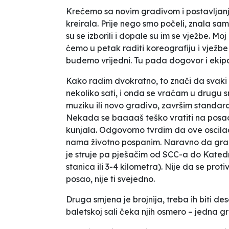
Krećemo sa novim gradivom i postavljanje
kreirala. Prije nego smo počeli, znala sa
su se izborili i dopale su im se vježbe. 
ćemo u petak raditi koreografiju i vježbe
budemo vrijedni. Tu pada dogovor i ekip
Kako radim dvokratno, to znači da svaki
nekoliko sati, i onda se vraćam u drug
muziku ili novo gradivo, završim standa
Nekada se baaaaš teško vratiti na posao, 
kunjala. Odgovorno tvrdim da ove oscilac
nama životno pospanim. Naravno da grad
je struje pa pješačim od SCC-a do Katedr
stanica ili 3-4 kilometra). Nije da se pro
posao, nije ti svejedno.
Druga smjena je brojnija, treba ih biti d
baletskoj sali čeka njih osmero – jedna gr