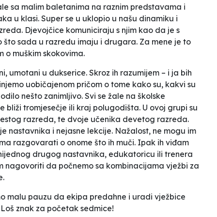
tale sa malim baletanima na raznim predstavama i
ka u klasi. Super se u uklopio u našu dinamiku i
reda. Djevojčice komuniciraju s njim kao da je s
 što sada u razredu imaju i drugara. Za mene je to
om o muškim skokovima.
 umotani u dukserice. Skroz ih razumijem – i ja bih
činjemo uobičajenom pričom o tome kako su, kakvi su
odilo nešto zanimljivo. Svi se žale na školske
bliži tromjesečje ili kraj polugodišta. U ovoj grupi su
estog razreda, te dvoje učenika devetog razreda.
je nastavnika i nejasne lekcije. Nažalost, ne mogu im
jima razgovarati o onome što ih muči. Ipak ih viđam
, nijednog drugog nastavnika, edukatoricu ili trenera
am nagovoriti da počnemo sa kombinacijama vježbi
za
e.
o malu pauzu da ekipa predahne i uradi vježbice
d. Loš znak za početak sedmice!