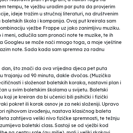
 tempu, te vježbu uradim par puta da provjerim
ije, ideje tražim u stručnoj literaturi, na društvenim
 baletskih škola i kompanija. Ovaj put kreirala sam
 kombinaciju vježbe
Frappe
uz jako zanimljivu muziku.
o i meni, odlučila sam pronaći note te muzike, te ih
, na Googleu se može naći mnogo toga, a moje vještine
alazim note. Sada kada sam spremna za radnu
 dan, što znači da ova vrijedna djeca pet puta
u trajanju od 90 minuta, dakle dvočas. (Muzička
ifičnosti i složenost baletskih koraka, nastavni plan i
an u svim baletskim školama u svijetu. Baletski
oji je kreiran da bi učenici bili psihički i fizički
ki pokret ili korak osnov je za neki složeniji. Upravo
 pri njihovom izvođenju, nastava klasičnog baleta
eta zahtijeva veliki nivo fizičke spremnosti, te težnju
mijeva baletski class. Sastoji se od vježbi kod
žbe na centru sale (au milie), mali i veliki skokovi