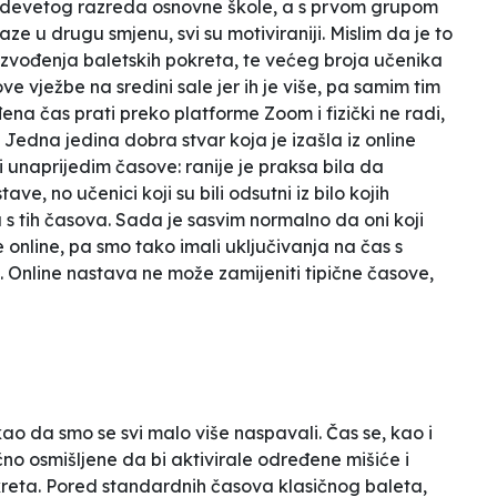
i devetog razreda osnovne škole, a s prvom grupom
e u drugu smjenu, svi su motiviraniji. Mislim da je to
zvođenja baletskih pokreta, te većeg broja učenika
e vježbe na sredini sale jer ih je više, pa samim tim
đena čas prati preko platforme Zoom i fizički ne radi,
. Jedna jedina dobra stvar koja je izašla iz online
 unaprijedim časove: ranije je praksa bila da
ve, no učenici koji su bili odsutni iz bilo kojih
 s tih časova. Sada je sasvim normalno da oni koji
 online, pa smo tako imali uključivanja na čas s
. Online nastava ne može zamijeniti tipične časove,
ao da smo se svi malo više naspavali. Čas se, kao i
fično osmišljene da bi aktivirale određene mišiće i
okreta. Pored standardnih časova klasičnog baleta,