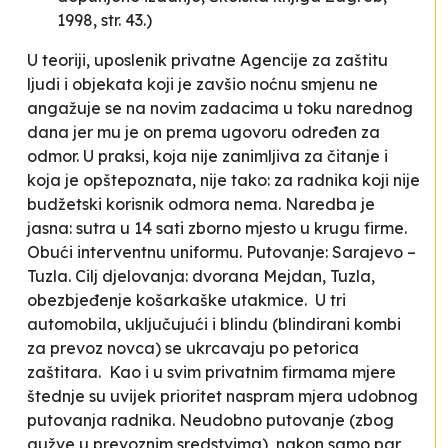
1998, str. 43.
)
U teoriji, uposlenik privatne Agencije za zaštitu
ljudi i objekata koji je zavšio noćnu smjenu ne
angažuje se na novim zadacima u toku narednog
dana jer mu je on
prema ugovoru
određen za
odmor. U praksi, koja nije zanimljiva za čitanje i
koja je opštepoznata, nije tako: za radnika koji nije
budžetski korisnik odmora nema. Naredba je
jasna:
sutra u 14 sati zborno mjesto u krugu firme.
Obući interventnu uniformu. Putovanje: Sarajevo –
Tuzla. Cilj djelovanja: dvorana Mejdan, Tuzla,
obezbjeđenje košarkaške utakmice
. U tri
automobila, uključujući i
blindu
(blindirani kombi
za prevoz novca) se ukrcavaju po petorica
zaštitara. Kao i u svim privatnim firmama mjere
štednje su uvijek prioritet naspram mjera udobnog
putovanja radnika. Neudobno putovanje (zbog
gužve u prevoznim sredstvima), nakon samo par