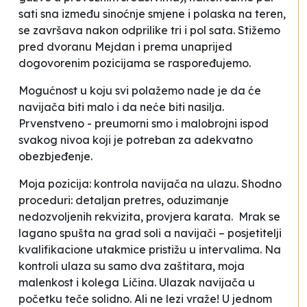
sati sna između sinoćnje smjene i polaska na teren,
se završava nakon odprilike tri i pol sata. Stižemo
pred dvoranu
Mejdan
i prema unaprijed
dogovorenim pozicijama se raspoređujemo.
Mogućnost u koju svi polažemo nade je da će
navijača biti malo i da neće biti nasilja.
Prvenstveno - preumorni smo i malobrojni ispod
svakog nivoa koji je potreban za adekvatno
obezbjeđenje.
Moja pozicija: kontrola navijača na ulazu. Shodno
proceduri: detaljan pretres, oduzimanje
nedozvoljenih rekvizita, provjera karata. Mrak se
lagano spušta na
grad soli
a navijači – posjetitelji
kvalifikacione utakmice pristižu u intervalima. Na
kontroli ulaza su samo dva zaštitara, moja
malenkost i kolega Ličina. Ulazak navijača u
početku teče solidno. Ali ne lezi vraže! U jednom