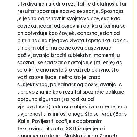
utvrđivanja i ujedno rezultat te djelatnosti. Taj
rezultat spoznaje naziva se znanje. Spoznaja
je jedno od osnovnih svojstava čovjeka kao
čovjeka, jedan od osnovnih oblika u kojima se
on potvrđuje kao čovjek, odnosno jedan od
bitnih načina njegova života i opstanka. Dok su
u nekim oblicima čovjekova duševnoga
doživljavanja izraziti subjektivni momenti, u
spoznaji se sadržano nastojanje (htijenje) da
se otkrije ono nešto što važi objektivno, što
važi za sve ljude, nešto što je iznad
subjektivnog, pojedinačnog doživljavanja. A
upravo znanje kao rezultat spoznaje odlikuje
potpuna sigurnost (za razliku od
vjerovatnosti), odnosno objektivno utemeljena
uvjerenost u istinitost onoga što se tvrdi. (
Boris
Kalin, Povijest filozofije s odabranim
tekstovima filozofa, XXII izmjenjeno i
dopunjeno izdanje, Školska knjiga Zagreb,