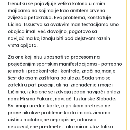
trenutku se pojavljuje velika kolona u crnim
majicama na kojima je kao amblem crvena
zvijezda petokraka.
Evo problema
, konstatuje
Ličina. Iskustva sa ovakvim manifestacijama smo
obojica imali već dovoljno, pogotovo sa
navijačima koji znaju biti pod dejstvom raznih
vrsta opijata.
Za one koji nisu upoznati sa procesom na
posjećenijim sportskim manifestacijama - potrebno
je imati i predkontrole i kontrole, znači najmanje
šest do osam zaštitara po ulazu. Sada smo se
zatekli u pat-poziciji, ali na iznenađenje i moje i
Ličinino, iz kolone se izdvaja jedan navijač i prilazi
nam:
Mi smo Fukare, navijači tuzlanske Slobode
.
Svi imaju uredne karte, a prilikom pretresa ne
prave nikakve probleme kada im oduzimamo
uistinu malobrojne nepropisne, odnosno
nedozvoljene predmete. Tako miran ulaz toliko