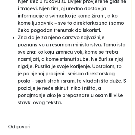
Njen
kec u rukavu
su uvijek provjerene glasine
i tračevi. Njen tim joj uredno dostavlja
informacije o svima: ko je kome žirant, a ko
kome ljubavnik – sve to direktorka zna i samo
čeka pogodan trenutak da iskoristi.
Zna da je za
njeno carstvo
najvažnije
poznanstvo u resornom ministarstvu. Tamo isto
sve zna: ko koju zimnicu voli, kome se treba
nasmijati, a kome stisnuti zube. Ne žuri se njoj
nigdje. Pustila je svoje korijenje. Uostalom, to
je po njenoj procjeni i smisao direktorskog
posla – sijati strah i sram, te vladati što duže. S
pozicije je neće skinuti niko i ništa, a
ponajmanje ako je prepoznate u osam ili više
stavki ovog teksta.
Odgovori: