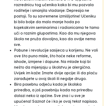
razrednicu tog učenika kako bi mu pozvala
roditelje i smanjila vladanje:
Depresija ne
postoji. To su savremene izmišljotine!
Učeniku
bi bilo bolje da malo manje hoda po
kojekakvim seminarima i radionicama te tamo
uči o raznim glupostima. Kao da mu njegova
škola ne pruža dovoljno, kao da ovdje nema
sve.
Pobune i revolucije sasijeca u korijenu. Ne voli
ove što puno misle, što hoće neke reforme,
ishode, izmjene i dopune. Na mlade koji bi
nešto da mijenjaju u školstvu je alergična.
Uvijek im kaže:
Imate dvije opcije: ili
da plaću
zarađujete u ovoj školi ili negdje drugo.
Bira posebnu odjeću kada je školska
priredba, a još posebniju kada na priredbu
dolazi neko iz općine. Sve zna i u sve je
upućena! Saznat će i ko je ovaj tekst napisao.