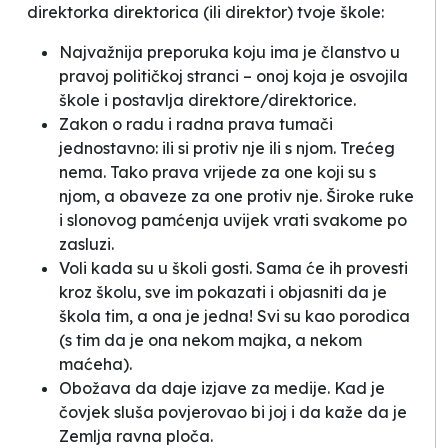
direktorka
direktorica (ili direktor) tvoje škole:
Najvažnija preporuka koju ima je članstvo u
pravoj političkoj stranci – onoj koja je osvojila
škole i postavlja direktore/direktorice.
Zakon o radu i radna prava tumači
jednostavno: ili si protiv nje ili s njom. Trećeg
nema. Tako prava vrijede za one koji su
s
njom
, a obaveze za one
protiv
nje. Široke ruke
i slonovog pamćenja uvijek vrati svakome po
zasluzi.
Voli kada su u školi gosti. Sama će ih provesti
kroz školu, sve im pokazati i objasniti da je
škola tim, a ona je jedna
! Svi su kao porodica
(s tim da je ona nekom majka, a nekom
maćeha).
Obožava da daje izjave za medije. Kad je
čovjek sluša povjerovao bi joj i da kaže da je
Zemlja ravna ploča.