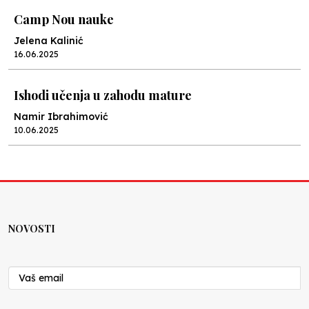
Camp Nou nauke
Jelena Kalinić
16.06.2025
Ishodi učenja u zahodu mature
Namir Ibrahimović
10.06.2025
Kraj školske godine, fotofiniš
Anes Osmić
04.06.2025
NOVOSTI
Reformar’s Coming
Nenad Veličković
29.10.2024