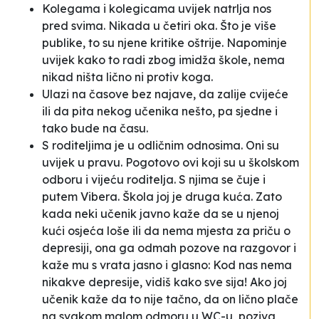
Kolegama i kolegicama uvijek
natrlja nos
pred svima. Nikada u četiri oka. Što je više
publike, to su njene kritike oštrije. Napominje
uvijek kako to radi
zbog imidža škole,
nema
nikad ništa lično ni protiv koga.
Ulazi na časove bez najave, da zalije cvijeće
ili da pita nekog učenika nešto, pa sjedne i
tako bude na času.
S roditeljima je u odličnim odnosima. Oni su
uvijek u pravu. Pogotovo ovi koji su u školskom
odboru i vijeću roditelja. S njima se čuje i
putem Vibera. Škola joj je druga kuća. Zato
kada neki učenik javno kaže da se u
njenoj
kući
osjeća loše ili da nema mjesta za priču o
depresiji, ona ga odmah pozove na razgovor i
kaže mu s vrata jasno i glasno:
Kod nas nema
nikakve depresije, vidiš kako sve sija!
Ako joj
učenik kaže da to nije tačno, da on lično plače
na svakom malom odmoru u WC-u, poziva