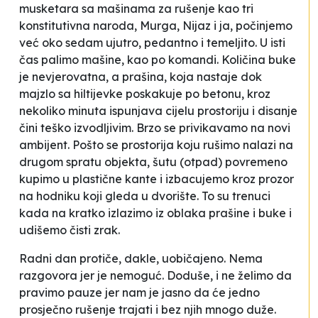
musketara sa mašinama za rušenje kao tri
konstitutivna naroda, Murga, Nijaz i ja, počinjemo
već oko sedam ujutro, pedantno i temeljito. U isti
čas palimo mašine, kao po komandi. Količina buke
je nevjerovatna, a prašina, koja nastaje dok
majzlo sa
hiltijevke
poskakuje po betonu, kroz
nekoliko minuta ispunjava cijelu prostoriju i disanje
čini teško izvodljivim. Brzo se privikavamo na novi
ambijent. Pošto se prostorija koju rušimo nalazi na
drugom spratu objekta, šutu (otpad) povremeno
kupimo u plastične kante i izbacujemo kroz prozor
na hodniku koji gleda u dvorište. To su trenuci
kada na kratko izlazimo iz oblaka prašine i buke i
udišemo čisti zrak.
Radni dan protiče, dakle, uobičajeno. Nema
razgovora jer je nemoguć. Doduše, i ne želimo da
pravimo pauze jer nam je jasno da će jedno
prosječno rušenje trajati i bez njih mnogo duže.