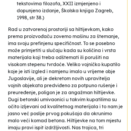
tekstovima filozofa, XXII izmjenjeno i
dopunjeno izdanje, Školska knjiga Zagreb,
1998, str 38.
)
Rad u zatvorenoj prostoriji sa
hiltijevkom
, kako
prema proizvođaču zovemo mašinu za štemanje,
ima svoju prefinjenu specifičnost. To se posebno
može primjetiti u slučaju kada su količina i vrsta
materijala koji treba odštemati ili porušiti na
visokom stepenu tvrdoće. Veliko vojničko kupatilo
koje je isti izgled i namjenu imalo u vrijeme obje
Jugoslavije, ali je dekretom novih upravitelja
vojnih objekata predviđeno za potpuno rušenje i
preuređenje, poligon je za angažman
hiltijevke
.
Dugi betonski umivaonici u takvim kupatilima su
očito izljevani od kvalitetnog materijala i to nam je
jasno već poslije prvog pokušaja da okrunimo
malo veći komad betona.
Hiltijevke
na tom mjestu
imaju pravi ispit izdržljivosti. Nas trojica, tri