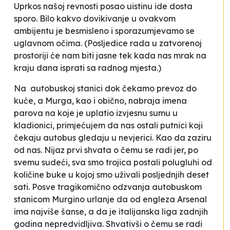
Uprkos našoj revnosti posao uistinu ide dosta
sporo. Bilo kakvo dovikivanje u ovakvom
ambijentu je besmisleno i sporazumjevamo se
uglavnom očima. (Posljedice rada u zatvorenoj
prostoriji će nam biti jasne tek kada nas mrak na
kraju dana isprati sa radnog mjesta.)
Na autobuskoj stanici dok čekamo prevoz do
kuće, a Murga, kao i obično, nabraja imena
parova na koje je uplatio izvjesnu sumu u
kladionici, primjećujem da nas ostali putnici koji
čekaju autobus gledaju u nevjerici. Kao da zaziru
od nas. Nijaz prvi shvata o čemu se radi jer, po
svemu sudeći, sva smo trojica postali polugluhi od
količine buke u kojoj smo uživali posljednjih deset
sati. Posve tragikomično odzvanja autobuskom
stanicom Murgino urlanje da
od engleza
Arsenal
ima najviše šanse, a da je italijanska liga zadnjih
godina nepredvidljiva.
Shvativši o čemu se radi