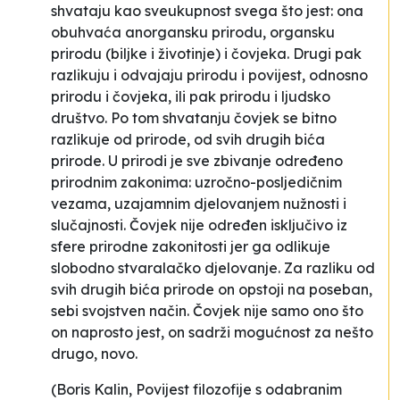
shvataju kao sveukupnost svega što jest: ona
obuhvaća anorgansku prirodu, organsku
prirodu (biljke i životinje) i čovjeka. Drugi pak
razlikuju i odvajaju prirodu i povijest, odnosno
prirodu i čovjeka, ili pak prirodu i ljudsko
društvo. Po tom shvatanju čovjek se bitno
razlikuje od prirode, od svih drugih bića
prirode. U prirodi je sve zbivanje određeno
prirodnim zakonima: uzročno-posljedičnim
vezama, uzajamnim djelovanjem nužnosti i
slučajnosti. Čovjek nije određen isključivo iz
sfere prirodne zakonitosti jer ga odlikuje
slobodno stvaralačko djelovanje. Za razliku od
svih drugih bića prirode on opstoji na poseban,
sebi svojstven način. Čovjek nije samo ono što
on naprosto jest, on sadrži mogućnost za nešto
drugo, novo.
(
Boris Kalin, Povijest filozofije s odabranim