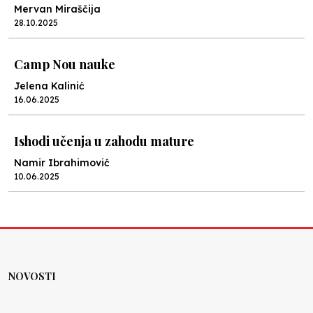
Mervan Miraščija
28.10.2025
Camp Nou nauke
Jelena Kalinić
16.06.2025
Ishodi učenja u zahodu mature
Namir Ibrahimović
10.06.2025
Kraj školske godine, fotofiniš
Anes Osmić
04.06.2025
NOVOSTI
Reformar’s Coming