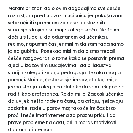
Moram priznati da o ovim događajima sve češće
razmišljam pred ulazak u učionicu jer pokušavam
sebe učiniti spremnom za neke od složenih
situacija s kojima se moje kolege sreću. Ne želim
doći u situaciju da odustanem od učenika i,
recimo, napustim čas jer mislim da sam tada samo
ja na gubitku. Ponekad mislim da bismo trebali
češće razgovarati o tome kako se postaviti prema
djeci u izazovnim slučajevima i da bi iskustva
starijih kolega i znanja pedagoga itekako mogla
pomoći. Naime, često se sjetim savjeta koji mi je
jedna starija koleginica dala kada sam tek počela
raditi kao profesorica. Rekla mi je:
Zaposli učenike
da uvijek nešto rade na času, da crtaju, rješavaju
zadatke, rade u parovima; tako će im čas brzo
proći i neće imati vremena za praznu priču i da
prave probleme na času, ali ih moraš motivisati
dobrom pripremom
.