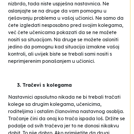
nizbrdo, tada niste uspješna nastavnica. Ne
oslanjajte se na druge da vam pomognu u
rješavanju problema u vašoj učionici. Ne samo da
ćete izgledati nesposobno pred svojim kolegama,
već ćete učenicama pokazati da se ne možete
nositi sa situacijom. Na druge se možete osloniti
jedino da pomognu kad situacija izmakne vašoj
kontroli, ali uvijek biste se trebali sami nositi s
neprimjerenim ponašanjem u učionici.
3. Tračevi s kolegama
Nastavnici apsolutno nikada ne bi trebali tračati
kolege sa drugim kolegama, učenicima,
roditeljima i ostalim članovima nastavnog osoblja.
Tračanje čini da onaj ko trača ispada loš. Držite se
podalje od svih tračeva jer to ne donosi nikakvu
dobit. To nije dobro. Ako primijetite da drugi