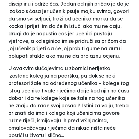
disciplinu i održe čas. Jedan od njih pričao je da je
izašao s časa jer učenik psuje majku svima, govori
da smo svi seljaci, traži od učenika marku da se
kocka i prijeti im da će ih istući ako mu ne daju
,
drugi da je napustio čas jer učenici puštaju
vjetrove, a koleginica im se pridruži sa pričom da
joj
učenik prijeti da će joj probiti gume na autu i
polupati stakla ako mu ne da prolaznu ocjenu
.
U ovakvim slučajevima u zbornici nerijetko
izostane kolegijalna podrška, pa dok se neki
profesori žale na određenog učenika – kolege tog
istog učenika hvale riječima da je
kod njih na času
dobar
i da te kolege koje se žale na tog učenika
ne znaju da rade svoj posao
!? Istini za volju, treba
priznati da ima i kolega koji učenicima govore
ružne riječi, ismijavaju ih pred vršnjacima,
omalovažavaju riječima da nikad ništa neće
postići u životu i slično...