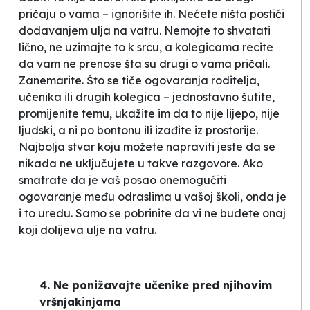
pričaju o vama – ignorišite ih. Nećete ništa postići
dodavanjem ulja na vatru. Nemojte to shvatati
lično, ne uzimajte to k srcu, a kolegicama recite
da vam ne prenose šta su drugi o vama pričali.
Zanemarite. Što se tiče ogovaranja roditelja,
učenika ili drugih kolegica – jednostavno šutite,
promijenite temu, ukažite im da to nije lijepo, nije
ljudski, a ni po bontonu ili izađite iz prostorije.
Najbolja stvar koju možete napraviti jeste da se
nikada ne uključujete u takve razgovore. Ako
smatrate da je vaš posao onemogućiti
ogovaranje među odraslima u vašoj školi, onda je
i to uredu. Samo se pobrinite da vi ne budete onaj
koji dolijeva ulje na vatru.
4. Ne ponižavajte učenike pred njihovim
vršnjakinjama