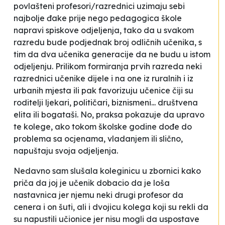
povlašteni profesori/razrednici uzimaju sebi
najbolje đake prije nego pedagogica škole
napravi spiskove odjeljenja, tako da u svakom
razredu bude podjednak broj odličnih učenika, s
tim da dva
učenika generacije
da ne budu u istom
odjeljenju. Prilikom formiranja prvih razreda neki
razrednici učenike dijele i na
one iz ruralnih
i iz
urbanih mjesta ili pak favorizuju učenice čiji su
roditelji ljekari, političari, biznismeni... društvena
elita ili bogataši. No, praksa pokazuje da upravo
te kolege, ako tokom školske godine dođe do
problema sa ocjenama, vladanjem ili slično,
napuštaju svoja odjeljenja.
Nedavno sam slušala koleginicu u zbornici kako
priča da joj je učenik dobacio da je loša
nastavnica jer njemu neki drugi profesor
da
cenera i on šuti,
ali i dvojicu kolega koji su rekli da
su napustili učionice jer nisu mogli da uspostave