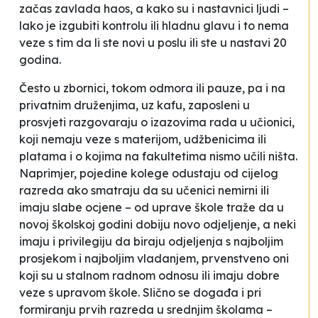
začas zavlada haos, a kako su i nastavnici ljudi –
lako je izgubiti kontrolu ili
hladnu glavu
i to nema
veze s tim da li ste novi u poslu ili ste u nastavi 20
godina.
Često u zbornici, tokom odmora ili pauze, pa i na
privatnim druženjima, uz kafu, zaposleni u
prosvjeti razgovaraju o izazovima rada u učionici,
koji nemaju veze s materijom, udžbenicima ili
platama i o kojima na fakultetima nismo učili ništa.
Naprimjer, pojedine kolege odustaju od cijelog
razreda ako smatraju da su učenici nemirni ili
imaju slabe ocjene – od uprave škole traže da u
novoj školskoj godini dobiju novo odjeljenje, a neki
imaju i privilegiju da biraju odjeljenja s najboljim
prosjekom i najboljim vladanjem, prvenstveno oni
koji su u stalnom radnom odnosu ili imaju dobre
veze s upravom škole. Slično se događa i pri
formiranju prvih razreda u srednjim školama –