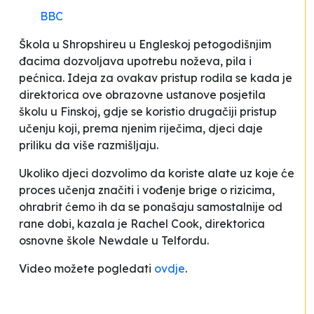
BBC
Škola u Shropshireu u Engleskoj petogodišnjim
đacima dozvoljava upotrebu noževa, pila i
pećnica. Ideja za ovakav pristup rodila se kada je
direktorica ove obrazovne ustanove posjetila
školu u Finskoj, gdje se koristio drugačiji pristup
učenju koji, prema njenim riječima, djeci daje
priliku da više razmišljaju.
Ukoliko djeci dozvolimo da koriste alate uz koje će
proces učenja značiti i vođenje brige o rizicima,
ohrabrit ćemo ih da se ponašaju samostalnije od
rane dobi,
kazala je Rachel Cook, direktorica
osnovne škole Newdale u Telfordu.
Video možete pogledati
ovdje
.