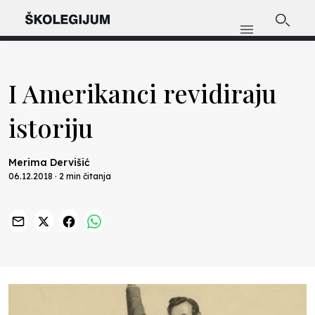
I Amerikanci revidiraju
istoriju
Merima Dervišić
06.12.2018 · 2 min čitanja