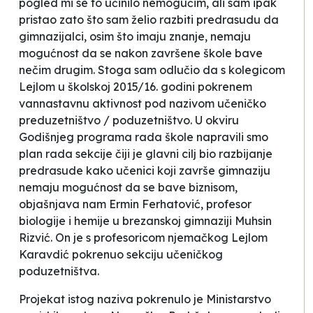
pogled mi se to učinilo nemogućim, ali sam ipak
pristao zato što sam želio razbiti predrasudu da
gimnazijalci, osim što imaju znanje, nemaju
mogućnost da se nakon završene škole bave
nečim drugim. Stoga sam odlučio da s kolegicom
Lejlom u školskoj 2015/16. godini pokrenem
vannastavnu aktivnost pod nazivom učeničko
preduzetništvo / poduzetništvo. U okviru
Godišnjeg programa rada škole napravili smo
plan rada sekcije čiji je glavni cilj bio razbijanje
predrasude kako učenici koji završe gimnaziju
nemaju mogućnost da se bave biznisom,
objašnjava nam Ermin Ferhatović, profesor
biologije i hemije u brezanskoj gimnaziji
Muhsin
Rizvić
. On je s profesoricom njemačkog Lejlom
Karavdić pokrenuo sekciju učeničkog
poduzetništva.
Projekat istog naziva pokrenulo je Ministarstvo