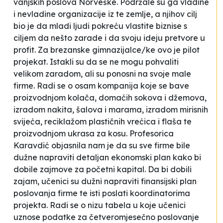
vanjskih poslova Norveške. Podržale su ga vladine
i nevladine organizacije iz te zemlje, a njihov cilj
bio je da mladi ljudi pokreću vlastite biznise s
ciljem da nešto zarade i da svoju ideju pretvore u
profit. Za brezanske gimnazijalce/ke ovo je pilot
projekat. Istakli su da se ne mogu pohvaliti
velikom zaradom, ali su ponosni na svoje male
firme. Radi se o osam kompanija koje se bave
proizvodnjom kolača, domaćih sokova i džemova,
izradom nakita, šalova i marama, izradom mirisnih
svijeća, reciklažom plastičnih vrećica i flaša te
proizvodnjom ukrasa za kosu. Profesorica
Karavdić objasnila nam je da su sve firme bile
dužne napraviti detaljan ekonomski plan kako bi
dobile zajmove za početni kapital.
Da bi dobili
zajam, učenici su dužni napraviti finansijski plan
poslovanja firme te isti poslati koordinatorima
projekta. Radi se o nizu tabela u koje učenici
uznose podatke za četveromjesečno poslovanje