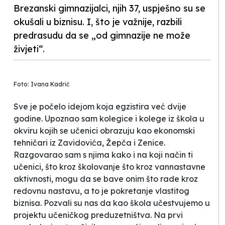
Brezanski gimnazijalci, njih 37, uspješno su se
okušali u biznisu. I, što je važnije, razbili
predrasudu da se „od gimnazije ne može
živjeti“.
Foto: Ivana Kadrić
Sve je počelo idejom koja egzistira već dvije
godine. Upoznao sam kolegice i kolege iz škola u
okviru kojih se učenici obrazuju kao ekonomski
tehničari iz Zavidovića, Žepča i Zenice.
Razgovarao sam s njima kako i na koji način ti
učenici, što kroz školovanje što kroz vannastavne
aktivnosti, mogu da se bave onim što rade kroz
redovnu nastavu, a to je pokretanje vlastitog
biznisa. Pozvali su nas da kao škola učestvujemo u
projektu učeničkog preduzetništva. Na prvi