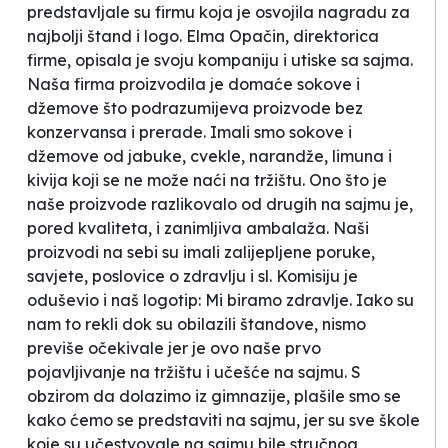
predstavljale su firmu koja je osvojila nagradu za
najbolji štand i logo. Elma Opačin, direktorica
firme, opisala je svoju kompaniju i utiske sa sajma.
Naša firma proizvodila je domaće sokove i
džemove što podrazumijeva proizvode bez
konzervansa i prerade. Imali smo sokove i
džemove od jabuke, cvekle, narandže, limuna i
kivija koji se ne može naći na tržištu. Ono što je
naše proizvode razlikovalo od drugih na sajmu je,
pored kvaliteta, i zanimljiva ambalaža. Naši
proizvodi na sebi su imali zalijepljene poruke,
savjete, poslovice o zdravlju i sl. Komisiju je
oduševio i naš logotip: Mi biramo zdravlje. Iako su
nam to rekli dok su obilazili štandove, nismo
previše očekivale jer je ovo naše prvo
pojavljivanje na tržištu i učešće na sajmu. S
obzirom da dolazimo iz gimnazije, plašile smo se
kako ćemo se predstaviti na sajmu, jer su sve škole
koje su učestvovale na sajmu bile stručnog