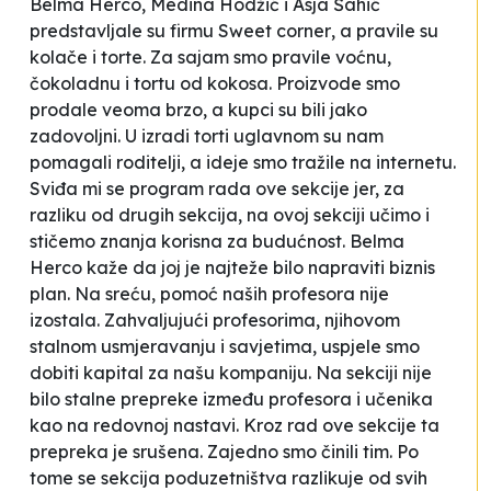
Belma Herco, Medina Hodžić i Asja Šahić
predstavljale su firmu
Sweet corner
, a pravile su
kolače i torte.
Za sajam smo pravile voćnu,
čokoladnu i tortu od kokosa
.
Proizvode smo
prodale veoma brzo, a kupci su bili jako
zadovoljni.
U
izradi torti uglavnom su nam
pomagali roditelji, a ideje smo tražile na internetu.
Sviđa mi se program rada ove sekcije jer, za
razliku od drugih sekcija, na ovoj sekciji učimo i
stičemo znanja korisna za budućnost.
Belma
Herco kaže da joj je najteže bilo napraviti biznis
plan.
Na sreću, pomoć naših profesora nije
izostala. Zahvaljujući profesorima, njihovom
stalnom usmjeravanju i savjetima, uspjele smo
dobiti kapital za našu kompaniju. Na sekciji nije
bilo stalne prepreke između profesora i učenika
kao na redovnoj nastavi. Kroz rad ove sekcije ta
prepreka je srušena. Zajedno smo činili tim. Po
tome se sekcija poduzetništva razlikuje od svih