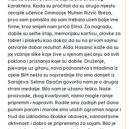
karaktera. Kada su pročitali da su drugo mjesto
osvojile učenice Gimnazije
Muhsin Rizvić
Breza,
prvo sam pomislila da sam trebala uzeti bolje ime
firme,
kroz smijeh nam priča Elma. Za nagradu,
dobile su
selfie
štap, memorijsku karticu, olovke za
tablet i plaketu kao dokaz da su na prvom sajmu
ostvarile dobar rezultat. Aida Hasanić kaže da su
joj važnije slike koje žive u njenom sjećanju od svih
poklona i priznanja koje su dobile.
Druženje,
pjevanje uz gitaru, nova poznanstva s mladima iz
cijele BiH nešto su najvrednije što smo donijeli iz
Sarajeva.
Selma Opačin govorila nam je o drugoj
strani medalje.
Bilo nam je užasno teško. Naše
proizvode, zbog kvarljivosti, nismo mogle ranije
pripremiti i napraviti. Radile smo zadnjih pet dana
punom parom i morale smo uložiti ogroman napor i
trud da uskladimo školske obaveze, vannastavne
aktivnosti i dobro se pripremimo za sajam. Bilo je