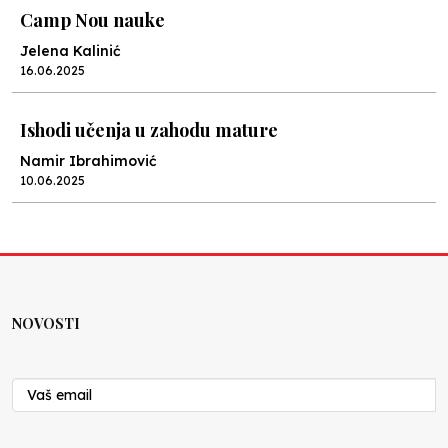
Camp Nou nauke
Jelena Kalinić
16.06.2025
Ishodi učenja u zahodu mature
Namir Ibrahimović
10.06.2025
Kraj školske godine, fotofiniš
Anes Osmić
04.06.2025
NOVOSTI
Reformar’s Coming
Nenad Veličković
29.10.2024