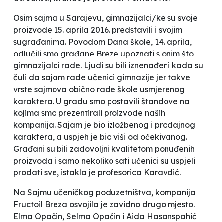
Osim sajma u Sarajevu, gimnazijalci/ke su svoje
proizvode 15. aprila 2016. predstavili i svojim
sugrađanima.
Povodom Dana škole, 14. aprila,
odlučili smo građane Breze upoznati s onim što
gimnazijalci rade. Ljudi su bili iznenađeni kada su
čuli da sajam rade učenici gimnazije jer takve
vrste sajmova obično rade škole usmjerenog
karaktera. U gradu smo postavili štandove na
kojima smo prezentirali proizvode naših
kompanija. Sajam je bio izložbenog i prodajnog
karaktera, a uspjeh je bio viši od očekivanog.
Građani su bili zadovoljni kvalitetom ponuđenih
proizvoda i samo nekoliko sati učenici su uspjeli
prodati sve,
istakla je profesorica Karavdić.
Na Sajmu učeničkog poduzetništva, kompanija
Fructoil Breza
osvojila je zavidno drugo mjesto.
Elma Opačin, Selma Opačin i Aida Hasanspahić