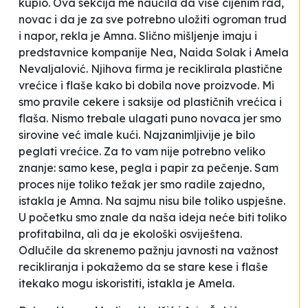
kupio
.
Ova sekcija me naučila da više cijenim rad,
novac i da je za sve potrebno uložiti ogroman trud
i napor,
rekla je Amna. Slično mišljenje imaju i
predstavnice kompanije
Nea
, Naida Solak i Amela
Nevaljalović. Njihova firma je reciklirala plastične
vrećice i flaše kako bi dobila nove proizvode.
Mi
smo pravile cekere i saksije od plastičnih vrećica i
flaša. Nismo trebale ulagati puno novaca jer smo
sirovine već imale kući. Najzanimljivije je bilo
peglati vrećice. Za to vam nije potrebno veliko
znanje: samo kese, pegla i papir za pečenje. Sam
proces nije toliko težak jer smo radile zajedno,
istakla je Amna. Na sajmu nisu bile toliko uspješne.
U početku smo znale da naša ideja neće biti toliko
profitabilna, ali da je ekološki osviještena.
Odlučile da skrenemo pažnju javnosti na važnost
recikliranja i pokažemo da se stare kese i flaše
itekako mogu iskoristiti,
istakla je Amela.