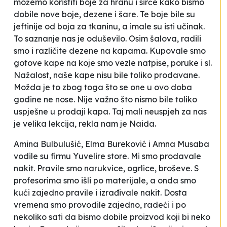
možemo koristiti boje za hranu i sirće kako bismo
dobile nove boje, dezene i šare. Te boje bile su
jeftinije od boja za tkaninu, a imale su isti učinak.
To saznanje nas je oduševilo. Osim šalova, radili
smo i različite dezene na kapama. Kupovale smo
gotove kape na koje smo vezle natpise, poruke i sl.
Nažalost, naše kape nisu bile toliko prodavane.
Možda je to zbog toga što se one u ovo doba
godine ne nose. Nije važno što nismo bile toliko
uspješne u prodaji kapa. Taj mali neuspjeh za nas
je velika lekcija,
rekla nam je Naida.
Amina Bulbulušić, Elma Bureković i Amna Musaba
vodile su firmu
Yuvelire store
.
Mi smo prodavale
nakit. Pravile smo narukvice, ogrlice, broševe. S
profesorima smo išli po materijale, a onda smo
kući zajedno pravile i izrađivale nakit. Dosta
vremena smo provodile zajedno, radeći i po
nekoliko sati da bismo dobile proizvod koji bi neko