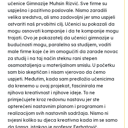
učenice Gimnazije
Muhsin Rizvić
.
Sve firme su
uspješno i pozitivno poslovale. Nismo zaradili
velika sredstva, ali smo zadovoljni jer smo uspjeli
ostvariti naš prvobitni cilj. Učenici su pokazali da
mogu osnovati kompanije i da te kompanije mogu
trajati.
Ovo je pokazatelj da učenici gimnazije u
budućnosti mogu, paralelno sa studijem, voditi
male firme koje će im omogućiti da zarade novac
za studij i na taj način steknu rani stepen
osamostaljenja u materijalnom smislu. U početku
sam bio skeptičan i nisam vjerovao da ćemo
uspjeti. Međutim, kada sam predložio učenicima
da krenemo u ovaj projekat, fascinirala me
njihova kreativnost i njihove ideje. To ne
primjećujete kroz redovnu nastavu jer ste
opterećeni nastavnim planom i programom i
realizacijom svih nastavnih sadržaja. Nismo ni
svjesni koliko su djeca kreativna kada im se samo
da šansa
, istakao je profesor Ferhatović.