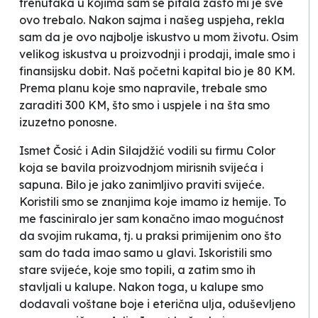
trenutaka u kojima sam se pitala zašto mi je sve
ovo trebalo. Nakon sajma i našeg uspjeha, rekla
sam da je ovo najbolje iskustvo u mom životu. Osim
velikog iskustva u proizvodnji i prodaji, imale smo i
finansijsku dobit.
Naš početni kapital bio je 80 KM
.
Prema planu koje smo napravile, trebale smo
zaraditi 300 KM, što smo i uspjele i na šta smo
izuzetno ponosne.
Ismet Čosić i Adin Silajdžić vodili su firmu
Color
koja se bavila proizvodnjom mirisnih svijeća i
sapuna.
Bilo je jako zanimljivo praviti svijeće.
Koristili smo se znanjima koje imamo iz hemije. To
me fasciniralo jer sam konačno imao mogućnost
da svojim rukama, tj. u praksi primijenim ono što
sam do tada imao samo u glavi. Iskoristili smo
stare svijeće, koje smo topili, a zatim smo ih
stavljali u kalupe. Nakon toga, u kalupe smo
dodavali voštane boje i eterična ulja,
oduševljeno