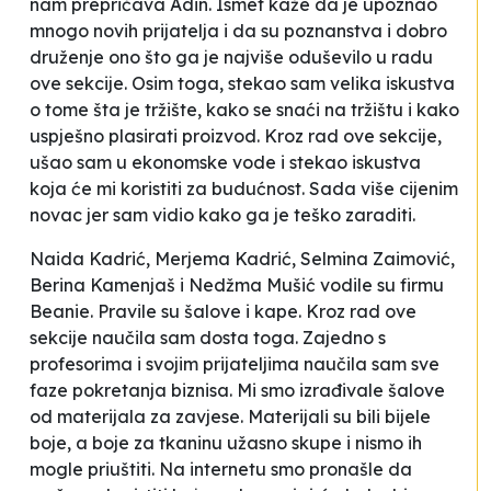
nam prepričava Adin. Ismet kaže da je upoznao
mnogo novih prijatelja i da su poznanstva i dobro
druženje ono što ga je najviše oduševilo u radu
ove sekcije.
Osim toga, stekao sam velika iskustva
o tome šta je tržište, kako se snaći na tržištu i kako
uspješno plasirati proizvod. Kroz rad ove sekcije,
ušao sam u ekonomske vode i stekao iskustva
koja će mi koristiti za budućnost. Sada više cijenim
novac jer sam vidio kako ga je teško zaraditi.
Naida Kadrić, Merjema Kadrić, Selmina Zaimović,
Berina Kamenjaš i Nedžma Mušić vodile su firmu
Beanie
. Pravile su šalove i kape.
Kroz rad ove
sekcije naučila sam dosta toga. Zajedno s
profesorima i svojim prijateljima naučila sam sve
faze pokretanja biznisa. Mi smo izrađivale šalove
od materijala za zavjese. Materijali su bili bijele
boje, a boje za tkaninu užasno skupe i nismo ih
mogle priuštiti. Na internetu smo pronašle da