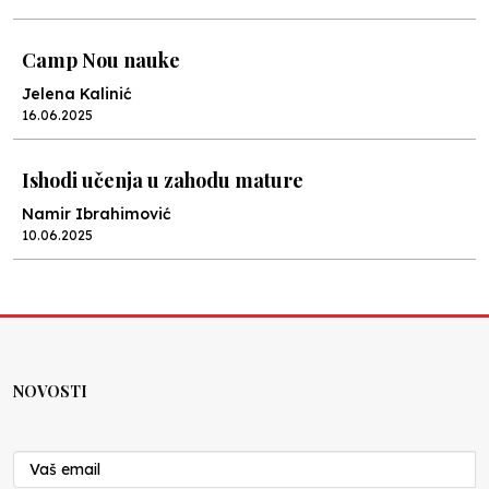
Camp Nou nauke
Jelena Kalinić
16.06.2025
Ishodi učenja u zahodu mature
Namir Ibrahimović
10.06.2025
Kraj školske godine, fotofiniš
Anes Osmić
04.06.2025
NOVOSTI
Reformar’s Coming
Nenad Veličković
29.10.2024