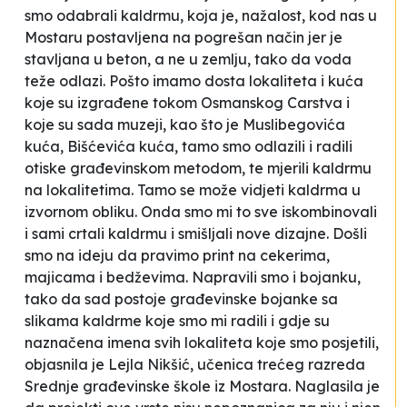
smo odabrali kaldrmu, koja je, nažalost, kod nas u
Mostaru postavljena na pogrešan način jer je
stavljana u beton, a ne u zemlju, tako da voda
teže odlazi. Pošto imamo dosta lokaliteta i kuća
koje su izgrađene tokom Osmanskog Carstva i
koje su sada muzeji, kao što je Muslibegovića
kuća, Bišćevića kuća, tamo smo odlazili i radili
otiske građevinskom metodom, te mjerili kaldrmu
na lokalitetima. Tamo se može vidjeti kaldrma u
izvornom obliku. Onda smo mi to sve iskombinovali
i sami crtali kaldrmu i smišljali nove dizajne. Došli
smo na ideju da pravimo print na cekerima,
majicama i bedževima. Napravili smo i bojanku,
tako da sad postoje građevinske bojanke sa
slikama kaldrme koje smo mi radili i gdje su
naznačena imena svih lokaliteta koje smo posjetili
,
objasnila je Lejla Nikšić, učenica trećeg razreda
Srednje građevinske škole iz Mostara. Naglasila je