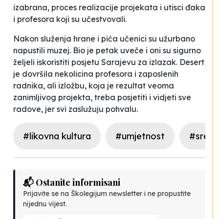
izabrana, proces realizacije projekata i utisci đaka
i profesora koji su učestvovali.
Nakon služenja hrane i pića učenici su užurbano
napustili muzej. Bio je petak uveče i oni su sigurno
željeli iskoristiti posjetu Sarajevu za izlazak. Desert
je dovršila nekolicina profesora i zaposlenih
radnika, ali izložbu, koja je rezultat veoma
zanimljivog projekta, treba posjetiti i vidjeti sve
radove, jer svi zaslužuju pohvalu.
#likovna kultura
#umjetnost
#sredn
📬 Ostanite informisani
Prijavite se na Školegijum newsletter i ne propustite
nijednu vijest.