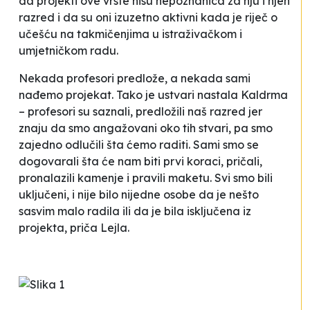
da projekti ove vrste nisu nepoznanica za nju i njen
razred i da su oni izuzetno aktivni kada je riječ o
učešću na takmičenjima u istraživačkom i
umjetničkom radu.
Nekada profesori predlože, a nekada sami
nađemo projekat. Tako je ustvari nastala
Kaldrma
– profesori su saznali, predložili naš razred jer
znaju da smo angažovani oko tih stvari, pa smo
zajedno odlučili šta ćemo raditi. Sami smo se
dogovarali šta će nam biti prvi koraci, pričali,
pronalazili kamenje i pravili maketu. Svi smo bili
uključeni, i nije bilo nijedne osobe da je nešto
sasvim malo radila ili da je bila isključena iz
projekta,
priča Lejla.