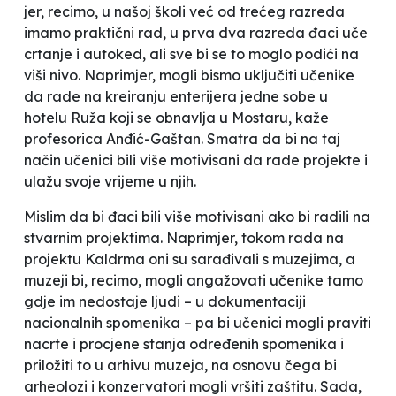
jer, recimo, u našoj školi već od trećeg razreda
imamo praktični rad, u prva dva razreda đaci uče
crtanje i autoked, ali sve bi se to moglo podići na
viši nivo. Naprimjer, mogli bismo uključiti učenike
da rade na kreiranju enterijera jedne sobe u
hotelu
Ruža
koji se obnavlja u Mostaru
, kaže
profesorica Anđić-Gaštan. Smatra da bi na taj
način učenici bili više motivisani da rade projekte i
ulažu svoje vrijeme u njih.
Mislim da bi đaci bili više motivisani ako bi radili na
stvarnim projektima. Naprimjer, tokom rada na
projektu
Kaldrma
oni su sarađivali s muzejima, a
muzeji bi, recimo, mogli angažovati učenike tamo
gdje im nedostaje ljudi – u dokumentaciji
nacionalnih spomenika – pa bi učenici mogli praviti
nacrte i procjene stanja određenih spomenika i
priložiti to u arhivu muzeja, na osnovu čega bi
arheolozi i konzervatori mogli vršiti zaštitu. Sada,