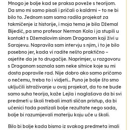
Mnogo je bolje kad se praksa poveže s teorijom.
Da smo mi samo pisali i pričali o kaldrmi – to ne bi
bilo to. Jednom sam sama radila projekat za
takmičenje iz historije, i moja tema je bila
Džemal
Bijedić
, pa smo profesor Nerman Kola i ja stupili u
kontakt s Džemalovim sinom Draganom koji živi u
Sarajevu. Napravila sam intervju s njim, i to je bilo
posebno jer, kada vi radite nešto praktično –
osjetite da je to drugačije. Naprimjer, u razgovoru
s Draganom saznala sam neke sitnice koje su mi
dosta popravile rad. Nije dobro ako samo pričamo
o nečemu, treba to i vidjeti... Puno je bolje što smo
uključili istraživanje u ovaj projekat, da to ne bude
samo suha teorija,
kaže Lejla i naglašava da bi svi
predmeti u školi trebali imati sličan pristup, da bi
učenici tada postizali bolje rezultate nego sada,
bolje bi razumijevali materiju koju uče u školi.
Bilo bi bolje kada bismo iz svakog predmeta imali