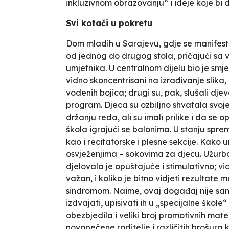
inkluzivnom obrazovanju“ i ideje koje b
Svi kotači u pokretu
Dom mladih u Sarajevu, gdje se manifesta
od jednog do drugog stola, pričajući sa v
umjetnika. U centralnom dijelu bio je smje
vidno skoncentrisani na izrađivanje slika
vodenih bojica; drugi su, pak, slušali djev
program. Djeca su ozbiljno shvatala svoj
držanju reda, ali su imali prilike i da se 
škola igrajući se balonima. U stanju spremn
kao i recitatorske i plesne sekcije. Kako u
osvježenjima – sokovima za djecu. Užurba
djelovala je opuštajuće i stimulativno; vid
važan, i koliko je bitno vidjeti rezultate
sindromom. Naime, ovaj događaj nije samo
izdvajati, upisivati ih u „specijalne škol
obezbjedila i veliki broj promotivnih mat
novopečene roditelje i različitih brošura 