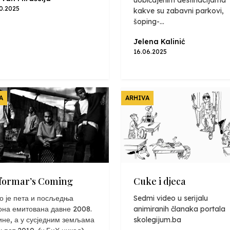
uobičajenim destinacijama
10.2025
kakve su zabavni parkovi,
šoping-...
Jelena Kalinić
16.06.2025
A
ARHIVA
formar’s Coming
Cuke i djeca
о је пета и посљедња
Sedmi video u serijalu
она емитована давне 2008.
animiranih članaka portala
ине, а у сусједним земљама
skolegijum.ba