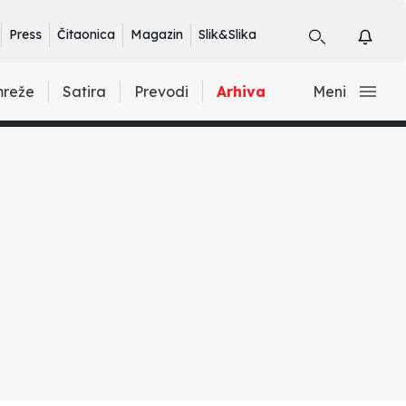
Press
Čitaonica
Magazin
Slik&Slika
mreže
Satira
Prevodi
Arhiva
Meni