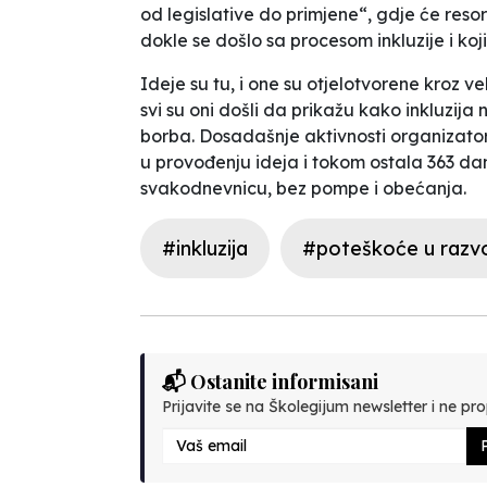
od legislative do primjene“, gdje će resor
dokle se došlo sa procesom inkluzije i koj
Ideje su tu, i one su otjelotvorene kroz ve
svi su oni došli da prikažu kako inkluzija
borba. Dosadašnje aktivnosti organizatora
u provođenju ideja i tokom ostala 363 da
svakodnevnicu, bez pompe i obećanja.
#inkluzija
#poteškoće u razv
📬 Ostanite informisani
Prijavite se na Školegijum newsletter i ne prop
P