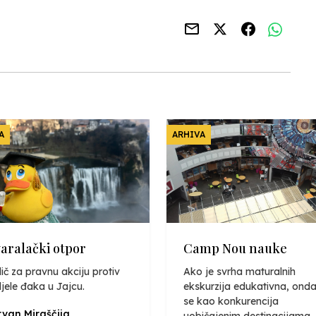
A
ARHIVA
varalački otpor
Camp Nou nauke
ič za pravnu akciju protiv
Ako je svrha maturalnih
jele đaka u Jajcu.
ekskurzija edukativna, onda
se kao konkurencija
van Miraščija