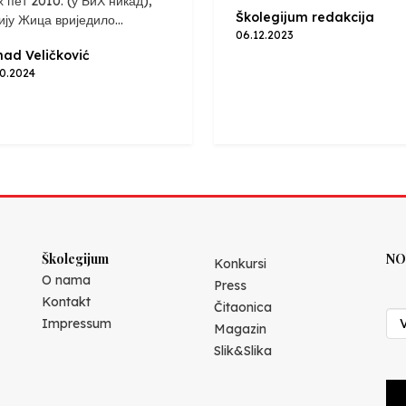
х пет 2010. (у БиХ никад),
Školegijum redakcija
ију Жица вриједило...
06.12.2023
ad Veličković
10.2024
Školegijum
NO
Konkursi
O nama
Press
Kontakt
Čitaonica
Impressum
Magazin
Slik&Slika