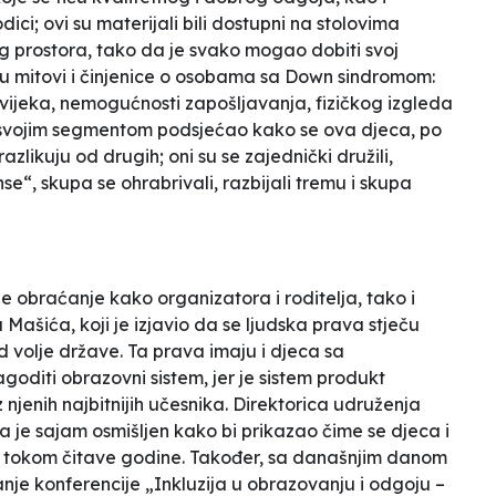
ici; ovi su materijali bili dostupni na stolovima
 prostora, tako da je svako mogao dobiti svoj
su mitovi i činjenice o osobama sa Down sindromom:
 vijeka, nemogućnosti zapošljavanja, fizičkog izgleda
m svojim segmentom podsjećao kako se ova djeca, po
zlikuju od drugih; oni su se zajednički družili,
e“, skupa se ohrabrivali, razbijali tremu i skupa
e obraćanje kako organizatora i roditelja, tako i
ašića, koji je izjavio da se ljudska prava stječu
d volje države. Ta prava imaju i djeca sa
goditi obrazovni sistem, jer je sistem produkt
jenih najbitnijih učesnika. Direktorica udruženja
a je sajam osmišljen kako bi prikazao čime se djeca i
ave tokom čitave godine. Također, sa današnjim danom
anje konferencije „Inkluzija u obrazovanju i odgoju –