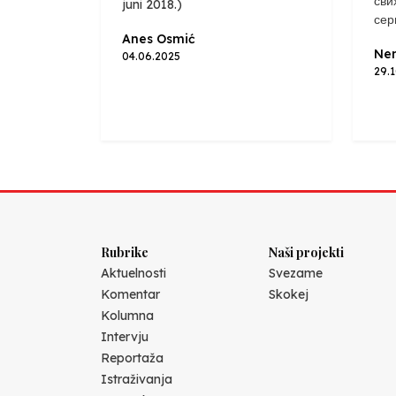
сви
juni 2018.)
сер
Anes Osmić
Nen
04.06.2025
29.
Rubrike
Naši projekti
Aktuelnosti
Svezame
Komentar
Skokej
Kolumna
Intervju
Reportaža
Istraživanja