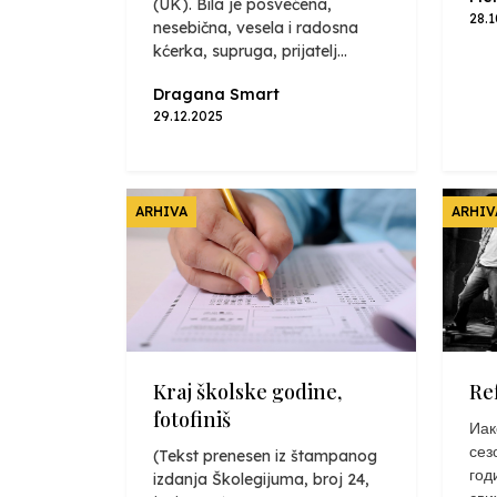
(UK). Bila je posvećena,
28.
nesebična, vesela i radosna
kćerka, supruga, prijatelj...
Dragana Smart
29.12.2025
ARHIVA
ARHIV
Kraj školske godine,
Re
fotofiniš
Иак
сез
(Tekst prenesen iz štampanog
год
izdanja Školegijuma, broj 24,