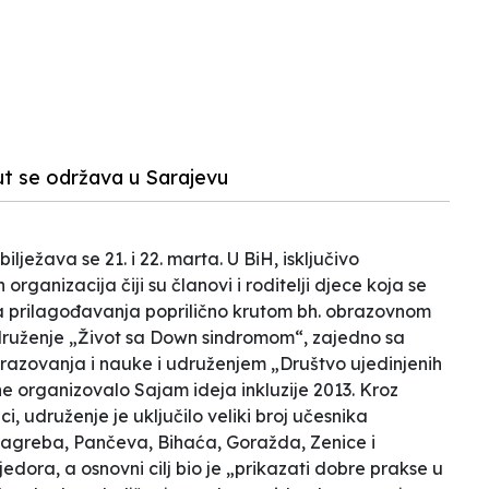
N
put se održava u Sarajevu
ježava se 21. i 22. marta. U BiH, isključivo
h organizacija čiji su članovi i roditelji djece koja se
prilagođavanja poprilično krutom bh. obrazovnom
 Udruženje „Život sa Down sindromom“, zajedno sa
razovanja i nauke i udruženjem „Društvo ujedinjenih
e organizovalo Sajam ideja inkluzije 2013. Kroz
i, udruženje je uključilo veliki broj učesnika
Zagreba, Pančeva, Bihaća, Goražda, Zenice i
edora, a osnovni cilj bio je „prikazati dobre prakse u