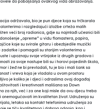
i dovele do poboljšanja ovakvog vida obrazovanja.
cija održavala, bio je pun djece koja su trčkarala
olonterima i razgledajući izložbe crteža malih
šten veći broj radionica, gdje su najmlađi učesnici bili
, donošenje „opreme“ u vidu flomastera, papira,
ojčice koje su svirale gitaru i obezbjedile muzički
e zadatke i pomagali su starijim volonterima u
opuste i upoznaju svoje vršnjake iz drugih gradova i
osti za svoje nastupe bili su i horovi pojedinih škola,
mor i žeđ ne bi prevladali, tu je bio i mali šank sa
nost i vreva koja je vladala u ovom prostoru
ljivo je koliko je i djeci i odraslima ovaj događaj
 maštovitosti i kreativnosti mališana sa Down
 za njih, već i za one koji misle da ovu djecu treba
e“ i onemogućavati im kvalitetan život. Udruženja su
erijala, letaka sa kontakt telefonima udruženja za
koje se tiču kvalitetnog i dobrog odgoja, kao i