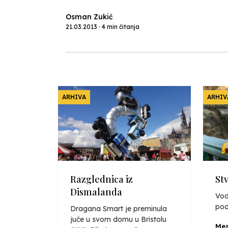
Osman Zukić
21.03.2013 · 4 min čitanja
ARHIVA
ARHIV
Razglednica iz
St
Dismalanda
Vod
pod
Dragana Smart je preminula
juče u svom domu u Bristolu
Mer