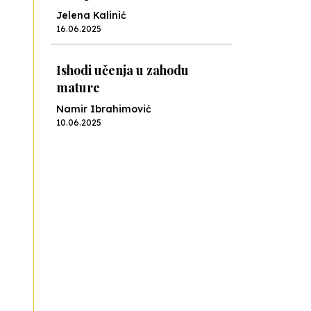
Jelena Kalinić
16.06.2025
Ishodi učenja u zahodu
mature
Namir Ibrahimović
10.06.2025
Kraj školske godine, fotofiniš
Anes Osmić
04.06.2025
Reformar’s Coming
Nenad Veličković
29.10.2024