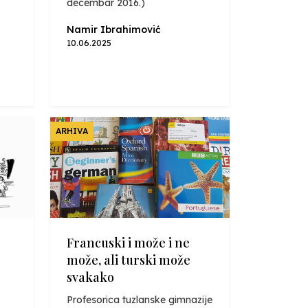
decembar 2016.)
Namir Ibrahimović
10.06.2025
ARHIVA
Francuski i može i ne
može, ali turski može
svakako
Profesorica tuzlanske gimnazije