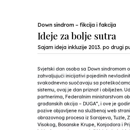
Previous
Down sindrom – fikcija i fakcija
Ideje za bolje sutra
Sajam ideja inkluzije 2013. po drugi 
Svjetski dan osoba sa Down sindromom obil
zahvaljujući inicijativi pojedinih nevladini
svakodnevno suočavaju sa poteškoćama 
sistemu, ovaj je dan priznat i obilježen.
partnerima, Federalnim ministarstvom ob
građanskih akcija – DUGA“, i ove je godin
pozive objavljene na službenoj web stranic
obrazovnog procesa iz Sarajeva, Tuzle, 
Visokog, Bosanske Krupe, Konjodora i Prij