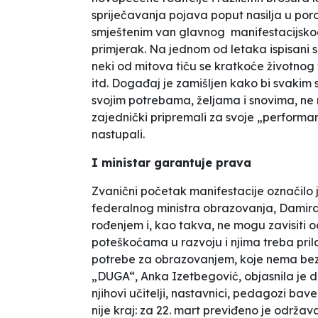
spriječavanja pojava poput nasilja u porod
smještenim van glavnog manifestacijskog
primjerak. Na jednom od letaka ispisani 
neki od mitova tiču se kratkoće životnog
itd. Događaj je zamišljen kako bi svaki
svojim potrebama, željama i snovima, ne ra
zajednički pripremali za svoje „performans
nastupali.
I ministar garantuje prava
Zvanični početak manifestacije označilo j
federalnog ministra obrazovanja, Damira M
rođenjem i, kao takva, ne mogu zavisiti o
poteškoćama u razvoju i njima treba prila
potrebe za obrazovanjem, koje nema bez n
„DUGA“, Anka Izetbegović, objasnila je d
njihovi učitelji, nastavnici, pedagozi b
nije kraj: za 22. mart previđeno je održav