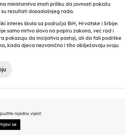
na ministarstva imati priliku da javnosti pokažu
i su rezultati dosadašnjeg rada.
liki interes škola sa područja BiH, Hrvatske i Srbije:
 nije samo mrtvo slovo na papiru zakona, već rad i
 pokazuju da inicijativa postoji, ali da fali podrške
na, kada djeca nezvanično i tiho obilježavaju svoju
oju
ustite nijednu vijest.
rijavi se