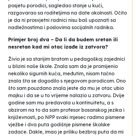
posjetu porodici, sagledao stanje u kući,
razgovarao sa roditeljima na date okolnosti. Očito
je da ni prosvjetni radnici nisu baš upoznati sa
nadležnostima i poslovima socijalnih radnika.
Primjer broj dva – Da li da budem sretan ili
nesretan kad mi otac izađe iz zatvora?
Živio je sa starijim bratom u pedagoškoj zajednici
u blizini naše škole. Znala sam da je promijenio
nekoliko sigurnih kuća, međutim, nisam tačno
znala šta se dogodilo s njegovom porodicom. Ono
što sam pouzdano znala jeste da mu je otac ubio
majku i da se u to vrijeme nalazio u zatvoru. Dvije
godine sam mu predavala u kontinuitetu, a s
obzirom na to da sam profesor bosanskog jezika i
književnosti, po NPP svaki mjesec radimo pismene
vježbe i dva puta godišnje pismene školske
zadaće. Dakle, imao je priliku bezbroj puta da mi