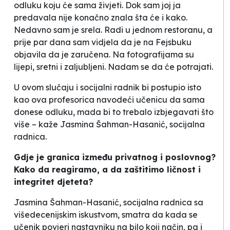
odluku koju će sama živjeti. Dok sam joj ja
predavala nije konačno znala šta će i kako.
Nedavno sam je srela. Radi u jednom restoranu, a
prije par dana sam vidjela da je na Fejsbuku
objavila da je zaručena. Na fotografijama su
lijepi, sretni i zaljubljeni. Nadam se da će potrajati.
U ovom slučaju i socijalni radnik bi postupio isto
kao ova profesorica navodeći učenicu da sama
donese odluku, mada bi to trebalo izbjegavati što
više
– kaže Jasmina Šahman-Hasanić, socijalna
radnica.
Gdje je granica između privatnog i poslovnog?
Kako da reagiramo, a da zaštitimo ličnost i
integritet djeteta?
Jasmina Šahman-Hasanić, socijalna radnica sa
višedecenijskim iskustvom, smatra da kada se
učenik povjeri nastavniku na bilo koji način, pa i