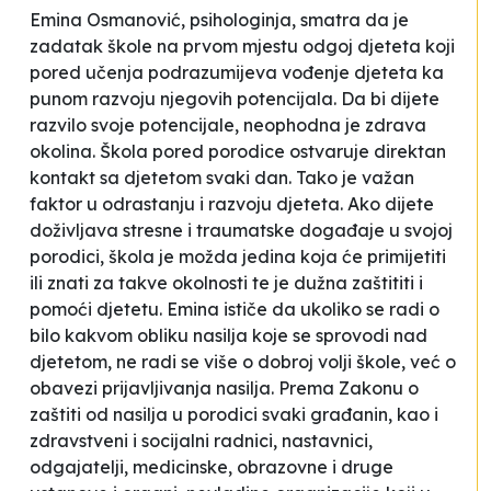
Emina Osmanović, psihologinja, smatra da je
zadatak škole na prvom mjestu odgoj djeteta koji
pored učenja podrazumijeva vođenje djeteta ka
punom razvoju njegovih potencijala.
Da bi dijete
razvilo svoje potencijale, neophodna je zdrava
okolina. Škola pored porodice ostvaruje direktan
kontakt sa djetetom svaki dan. Tako je važan
faktor u odrastanju i razvoju djeteta.
Ako dijete
doživljava stresne i traumatske događaje u svojoj
porodici, škola je možda jedina koja će primijetiti
ili znati za takve okolnosti te je dužna zaštititi i
pomoći djetetu.
Emina ističe da ukoliko se radi o
bilo kakvom obliku nasilja koje se sprovodi nad
djetetom, ne radi se više o dobroj volji škole, već o
obavezi prijavljivanja nasilja. Prema Zakonu o
zaštiti od nasilja u porodici svaki građanin, kao i
zdravstveni i socijalni radnici, nastavnici,
odgajatelji, medicinske, obrazovne i druge