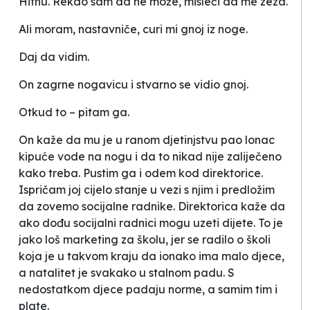
Hitnu. Rekao sam da ne može, misleći da me zeza.
Ali moram, nastavniče, curi mi gnoj iz noge.
Daj da vidim.
On zagrne nogavicu i stvarno se vidio gnoj.
Otkud to
– pitam ga.
On kaže da mu je u ranom djetinjstvu pao lonac
kipuće vode na nogu i da to nikad nije zaliječeno
kako treba. Pustim ga i odem kod direktorice.
Ispričam joj cijelo stanje u vezi s njim i predložim
da zovemo socijalne radnike. Direktorica kaže da
ako dođu socijalni radnici mogu uzeti dijete. To je
jako loš marketing za školu, jer se radilo o školi
koja je u takvom kraju da ionako ima malo djece,
a natalitet je svakako u stalnom padu. S
nedostatkom djece padaju norme, a samim tim i
plate.