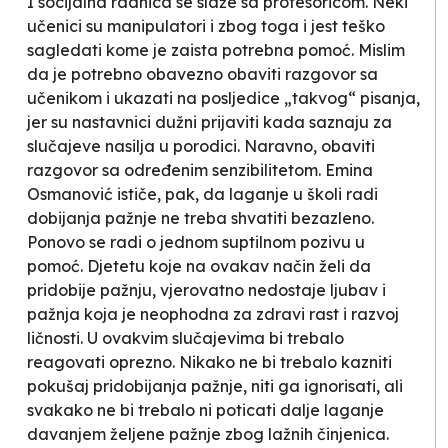
I socijalna radnica se slaže sa profesoricom.
Neki
učenici su manipulatori i zbog toga i jest teško
sagledati kome je zaista potrebna pomoć
.
Mislim
da je potrebno obavezno obaviti razgovor sa
učenikom i ukazati na posljedice „takvog“ pisanja,
jer su nastavnici dužni prijaviti kada saznaju za
slučajeve nasilja u porodici. Naravno, obaviti
razgovor sa određenim senzibilitetom
. Emina
Osmanović ističe, pak, da laganje u školi radi
dobijanja pažnje ne treba shvatiti bezazleno.
Ponovo se radi o jednom suptilnom pozivu u
pomoć. Djetetu koje na ovakav način želi da
pridobije pažnju, vjerovatno nedostaje ljubav i
pažnja koja je neophodna za zdravi rast i razvoj
ličnosti. U ovakvim slučajevima bi trebalo
reagovati oprezno. Nikako ne bi trebalo kazniti
pokušaj pridobijanja pažnje, niti ga ignorisati, ali
svakako ne bi trebalo ni poticati dalje laganje
davanjem željene pažnje zbog lažnih činjenica.