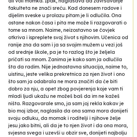
ali voli momka. Ipak, naglašava da završavanje
fakulteta ne znači sreću. Kad donesem radove i
dijelim sveske u prolazu pitam je li odlučila. Ona
ostane nakon časa i pita me može li razgovarati o
tome sa mnom. Naime, neizostavno se čovjek
otkriva i ispreplete svoj život s njihovim. Učenica od
ranije zna da sam i ja sa svojim mužem u vezi još
od srednje škole, pa je to razlog što je željela
pričati sa mnom. Zanima je kako sam ja odlučila
šta da radim. Nije jednostavna situacija, naime to,
uistinu, jeste velika prekretnica za njen život i ono
što sam ja odabrala ne mora značiti da će biti
dobro za nju, a opet zbog povjerenja koje vam ti
mladi ljudi ukažu ne možeš baš da im ne kažeš
ništa. Razgovarale smo, ja sam joj rekla kakav je
bio moj izbor, naglasila da ona sama mora donijeti
svoju odluku, da momak i roditelji i njihove želje
jesu jako bitni, ali da je to njen život i da ona mora,
svjesna svega i uzevši u obzir sve, donijeti najbolju