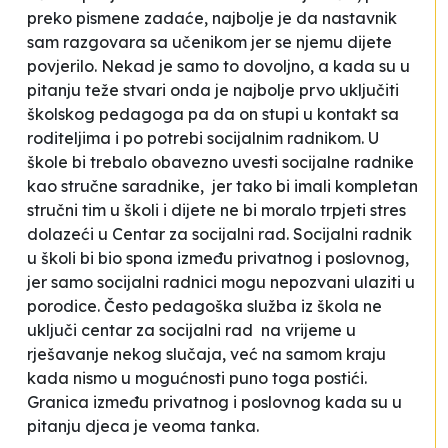
preko pismene zadaće, najbolje je da nastavnik
sam razgovara sa učenikom jer se njemu dijete
povjerilo
.
Nekad je samo to dovoljno, a kada su u
pitanju teže stvari onda je najbolje prvo uključiti
školskog pedagoga pa da on stupi u kontakt sa
roditeljima i po potrebi socijalnim radnikom.
U
škole bi trebalo obavezno uvesti socijalne radnike
kao stručne saradnike, jer tako bi imali kompletan
stručni tim u školi i dijete ne bi moralo trpjeti stres
dolazeći u Centar za socijalni rad. Socijalni radnik
u školi bi bio spona između privatnog i poslovnog,
jer samo socijalni radnici mogu nepozvani ulaziti u
porodice.
Često pedagoška služba iz škola ne
uključi centar za socijalni rad na vrijeme u
rješavanje nekog slučaja, već na samom kraju
kada nismo u mogućnosti puno toga postići.
Granica između privatnog i poslovnog kada su u
pitanju djeca je veoma tanka.