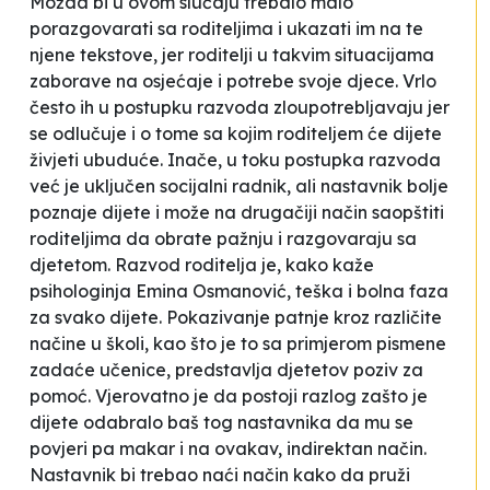
Možda bi u ovom slučaju trebalo malo
porazgovarati sa roditeljima i ukazati im na te
njene tekstove, jer roditelji u takvim situacijama
zaborave na osjećaje i potrebe svoje djece. Vrlo
često ih u postupku razvoda zloupotrebljavaju jer
se odlučuje i o tome sa kojim roditeljem će dijete
živjeti ubuduće. Inače, u toku postupka razvoda
već je uključen socijalni radnik, ali nastavnik bolje
poznaje dijete i može na drugačiji način saopštiti
roditeljima da obrate pažnju i razgovaraju sa
djetetom.
Razvod roditelja je, kako kaže
psihologinja Emina Osmanović, teška i bolna faza
za svako dijete. Pokazivanje patnje kroz različite
načine u školi, kao što je to sa primjerom pismene
zadaće učenice, predstavlja djetetov poziv za
pomoć. Vjerovatno je da postoji razlog zašto je
dijete odabralo baš tog nastavnika da mu se
povjeri pa makar i na ovakav, indirektan način.
Nastavnik bi trebao naći način kako da pruži