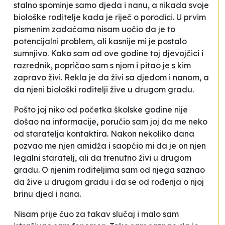
stalno spominje samo djeda i nanu, a nikada svoje
biološke roditelje kada je riječ o porodici. U prvim
pismenim zadaćama nisam uočio da je to
potencijalni problem, ali kasnije mi je postalo
sumnjivo. Kako sam od ove godine toj djevojčici i
razrednik, popričao sam s njom i pitao je s kim
zapravo živi. Rekla je da živi sa djedom i nanom, a
da njeni biološki roditelji žive u drugom gradu.
Pošto joj niko od početka školske godine nije
došao na informacije, poručio sam joj da me neko
od staratelja kontaktira. Nakon nekoliko dana
pozvao me njen amidža i saopćio mi da je on njen
legalni staratelj, ali da trenutno živi u drugom
gradu. O njenim roditeljima sam od njega saznao
da žive u drugom gradu i da se od rođenja o njoj
brinu djed i nana.
Nisam prije čuo za takav slučaj i malo sam