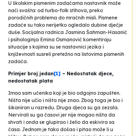
U školskim pismenim zadaćama nastavnik može
naći svašta: od turbo-folk stihova, preko
porodičnih problema do mračnih misli. Pismene
zadaće su tako nerijetko ogledalo dubine dječje
duše. Socijalna radnica Jasmina Šahman-Hasanić
i psihologinja Emina Osmanović komentiraju
situacije s kojima su se nastavnici jezika i
književnosti susreli pretežno na listovima pismenih
zadaća.
Primjer broj jedan
[1]
– Nedostatak djece,
nedostatak plata
Imao sam učenika koji je bio odgojno zapušten.
Ništa nije učio i ništa nije znao. Zbog toga je bio i
šikaniran u razredu. Druga djeca su ga zezala.
Nervirali su ga časovi jer nije mogao ništa da
shvati i onda se glupirao i želio da eskivira sa
časa. Jednom je tako došao i pitao može li u