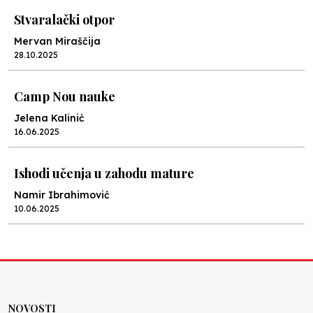
Stvaralački otpor
Mervan Miraščija
28.10.2025
Camp Nou nauke
Jelena Kalinić
16.06.2025
Ishodi učenja u zahodu mature
Namir Ibrahimović
10.06.2025
Kraj školske godine, fotofiniš
Anes Osmić
04.06.2025
NOVOSTI