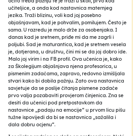
očito treba pažnju te je traži u školi, prvo kod
učiteljice, a onda kod nastavnica maternjeg
jezika. Traži blizinu, voli kad joj posebno
objašnjavam, kad je pohvalim, pomilujem. Često je
sama. U razredu je malo drže za osobenjaka. I
danas kad je sretnem, priđe mi da me zagrli i
poljubi. Sad je maturantica, kad je sretnem vesela
je, dotjerana, u društvu, čini mi se da joj dobro ide.
Malo joj virim i na FB profil. Ova učenica je, kako
za Školegijum objašnjava njena profesorica, u
pismenim zadaćama, zapravo, redovno izmišljala
stvari kako bi dobila pažnju. Zato ova nastavnica
savjetuje da se poslije čitanja pismene zadaće
prvo valja pozabaviti provjerom činjenica. Zna se
desiti
da učenici pod pretpostavkom da
nastavnice „padaju na emocije“ u prvom licu pišu
tužne ispovijedi da bi se nastavnica „sažalila i
dala dobru ocjenu“.