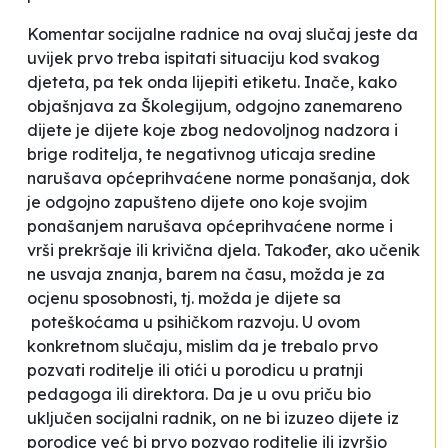
Komentar socijalne radnice na ovaj slučaj jeste da
uvijek prvo treba ispitati situaciju kod svakog
djeteta, pa tek onda lijepiti etiketu. Inače, kako
objašnjava za Školegijum, odgojno zanemareno
dijete je dijete koje zbog nedovoljnog nadzora i
brige roditelja, te negativnog uticaja sredine
narušava općeprihvaćene norme ponašanja, dok
je odgojno zapušteno dijete ono koje svojim
ponašanjem narušava općeprihvaćene norme i
vrši prekršaje ili krivična djela. Također, ako učenik
ne usvaja znanja, barem na času, možda je za
ocjenu sposobnosti, tj. možda je dijete sa
poteškoćama u psihičkom razvoju.
U ovom
konkretnom slučaju, mislim da je trebalo prvo
pozvati roditelje ili otići u porodicu u pratnji
pedagoga ili direktora. Da je u ovu priču bio
uključen socijalni radnik, on ne bi izuzeo dijete iz
porodice već bi prvo pozvao roditelje ili izvršio