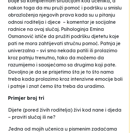
bolje sa kompletnom situacijom kod učenika, a
nakon toga da mu pruži pomoć i podršku u smislu
obrazloženja njegovih prava kada su u pitanju
odnosi roditelja i djece
– komentar je socijalne
radnice na ovaj slučaj. Psihologinja Emina
Osmanović ističe da pružiti podršku djetetu koje
pati ne mora zahtijevati stručnu pomoć
. Patnja je
univerzalna – svi smo nekada patili ili prolazimo
kroz patnju trenutno, tako da možemo da
razumijemo i saosjećamo sa drugima koji pate.
Dovoljno je da se prisjetimo šta je to što nama
treba kada prolazimo kroz intenzivne emocije boli
i patnje i znat ćemo šta treba da uradimo.
Primjer broj tri
Dijete (pored živih roditelja) živi kod nane i djeda
– praviti slučaj ili ne?
Jedna od mojih učenica u pismenim zadaćama