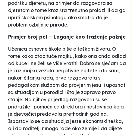
podršku djetetu, na primjer da razgovara sa
djetetom o tome kroz šta trenutno prolazi ili da ga
uputi školskom psihologu ako smatra da je
problem ozbiljnije prirode
.
Primjer broj pet – Laganje kao traženje pažnje
Učenica osnovne škole piše o teškom životu. O
tome kako otac tuče majku, kako ona onda odlazi
od kuće i ne želi se više vratiti. Dobro se sjećam da
je i uz majku vezala negativne epitete i da sam,
nakon čitanja rada, prvo razgovarala s
pedagoškom službom da provjerim jesu li upoznati
sa situacijom u porodici i šta je zapravo pravo
stanje. Na njihov prijedlog razgovoru su se
pridružile i pomoćnica direktora i nastavnica koja
je djevojčici predavala prethodnih godina.
Ispostavilo se da situacija jeste ekonomski teška,
ali da roditelji mnogo rade oko zemlje i da dijete