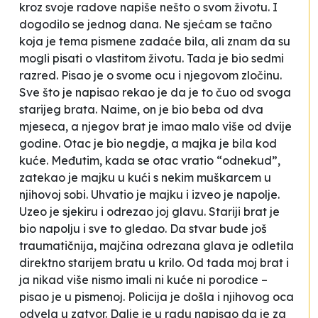
kroz svoje radove napiše nešto o svom životu. I
dogodilo se jednog dana. Ne sjećam se tačno
koja je tema pismene zadaće bila, ali znam da su
mogli pisati o vlastitom životu. Tada je bio sedmi
razred. Pisao je o svome ocu i njegovom zločinu.
Sve što je napisao rekao je da je to čuo od svoga
starijeg brata. Naime, on je bio beba od dva
mjeseca, a njegov brat je imao malo više od dvije
godine. Otac je bio negdje, a majka je bila kod
kuće. Međutim, kada se otac vratio “odnekud”,
zatekao je majku u kući s nekim muškarcem u
njihovoj sobi. Uhvatio je majku i izveo je napolje.
Uzeo je sjekiru i odrezao joj glavu. Stariji brat je
bio napolju i sve to gledao. Da stvar bude još
traumatičnija, majčina odrezana glava je odletila
direktno starijem bratu u krilo.
Od tada moj brat i
ja nikad više nismo imali ni kuće ni porodice
–
pisao je u pismenoj. Policija je došla i njihovog oca
odvela u zatvor. Dalje je u radu napisao da je za