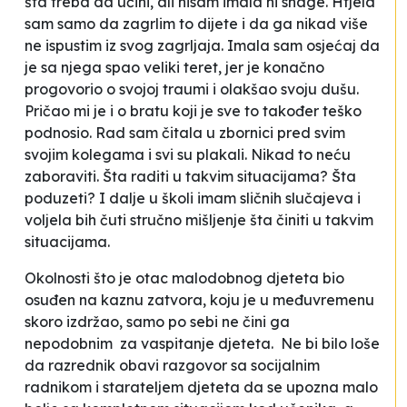
šta treba da učini, ali nisam imala ni snage. Htjela
sam samo da zagrlim to dijete i da ga nikad više
ne ispustim iz svog zagrljaja. Imala sam osjećaj da
je sa njega spao veliki teret, jer je konačno
progovorio o svojoj traumi i olakšao svoju dušu.
Pričao mi je i o bratu koji je sve to također teško
podnosio. Rad sam čitala u zbornici pred svim
svojim kolegama i svi su plakali. Nikad to neću
zaboraviti. Šta raditi u takvim situacijama? Šta
poduzeti? I dalje u školi imam sličnih slučajeva i
voljela bih čuti stručno mišljenje šta činiti u takvim
situacijama.
Okolnosti što je otac malodobnog djeteta bio
osuđen na kaznu zatvora, koju je u međuvremenu
skoro izdržao, samo po sebi ne čini ga
nepodobnim za vaspitanje djeteta. Ne bi bilo loše
da razrednik obavi razgovor sa socijalnim
radnikom i starateljem djeteta da se upozna malo