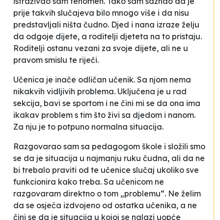
istraživao sam fenomen. Tako sam saznao da je
prije takvih slučajeva bilo mnogo više i da nisu
predstavljali ništa čudno. Djed i nana izraze želju
da odgoje dijete, a roditelji djeteta na to pristaju.
Roditelji ostanu vezani za svoje dijete, ali ne u
pravom smislu te riječi.
Učenica je inače odličan učenik. Sa njom nema
nikakvih vidljivih problema. Uključena je u rad
sekcija, bavi se sportom i ne čini mi se da ona ima
ikakav problem s tim što živi sa djedom i nanom.
Za nju je to potpuno normalna situacija.
Razgovarao sam sa pedagogom škole i složili smo
se da je situacija u najmanju ruku čudna, ali da ne
bi trebalo praviti od te učenice slučaj ukoliko sve
funkcionira kako treba. Sa učenicom ne
razgovaram direktno o tom „problemu“. Ne želim
da se osjeća izdvojeno od ostatka učenika, a ne
čini se da je situacija u kojoj se nalazi uopće