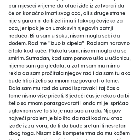
par mjeseci vrijeme da otac iziđe iz zatvora i da
će on konačno imati svog oca, ali s druge strane
nije siguran ni da li želi imati takvog čovjeka za
oca, jer ipak je on uzrok svih njegovih patnji i
nedaća. Bila sam u šoku, nisam mogla sebi da
dođem. Rad me “izuo iz cipela”. Rad sam naravno
čitala kod kuće. Plakala sam, nisam mogla da se
smirim. Sutradan, kad sam ponovo ušla u učionicu,
nijemo sam ga gledala, a zatim sam mu mirno
rekla da sam pročitala njegov rad i da sam tu ako
bude htio i želio sa mnom razgovarati o tome.
Dala sam mu rad da uradi ispravak i taj čas o
tome nismo više pričali. Sljedeći čas je rekao da bi
želio sa mnom porazgovarati i onda mi je ispričao
uglavnom sve to što je napisao u radu. Njegov
najveći problem je bio šta da radi kad mu otac
izađe iz zatvora, da li da bude sretan ili nesretan
zbog toga. Nisam bila kompetentna da mu kažem