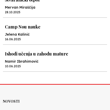
Mervan Miraščija
28.10.2025
Camp Nou nauke
Jelena Kalinić
16.06.2025
Ishodi učenja u zahodu mature
Namir Ibrahimović
10.06.2025
Kraj školske godine, fotofiniš
Anes Osmić
04.06.2025
NOVOSTI
Reformar’s Coming