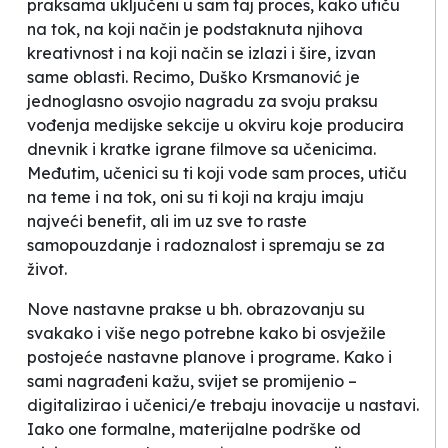
praksama uključeni u sam taj proces, kako utiču
na tok, na koji način je podstaknuta njihova
kreativnost i na koji način se izlazi i šire, izvan
same oblasti. Recimo, Duško Krsmanović je
jednoglasno osvojio nagradu za svoju praksu
vođenja medijske sekcije u okviru koje producira
dnevnik i kratke igrane filmove sa učenicima.
Međutim, učenici su ti koji vode sam proces, utiču
na teme i na tok, oni su ti koji na kraju imaju
najveći benefit, ali im uz sve to raste
samopouzdanje i radoznalost i spremaju se za
život.
Nove nastavne prakse u bh. obrazovanju su
svakako i više nego potrebne kako bi osvježile
postojeće nastavne planove i programe. Kako i
sami nagrađeni kažu, svijet se promijenio –
digitalizirao i učenici/e trebaju inovacije u nastavi.
Iako one formalne, materijalne podrške od