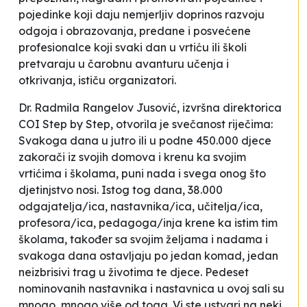
pojedinke koji daju nemjerljiv doprinos razvoju
odgoja i obrazovanja, predane i posvećene
profesionalce koji svaki dan u vrtiću ili školi
pretvaraju u čarobnu avanturu učenja i
otkrivanja
, ističu organizatori.
Dr. Radmila Rangelov Jusović, izvršna direktorica
COI
Step by Step
, otvorila je svečanost riječima:
Svakoga dana u jutro ili u podne 450.000 djece
zakorači iz svojih domova i krenu ka svojim
vrtićima i školama, puni nada i svega onog što
djetinjstvo nosi. Istog tog dana, 38.000
odgajatelja/ica, nastavnika/ica, učitelja/ica,
profesora/ica, pedagoga/inja krene ka istim tim
školama, također sa svojim željama i nadama i
svakoga dana ostavljaju po jedan komad, jedan
neizbrisivi trag u životima te djece. Pedeset
nominovanih nastavnika i nastavnica u ovoj sali su
mnogo, mnogo više od toga. Vi ste ustvari na neki