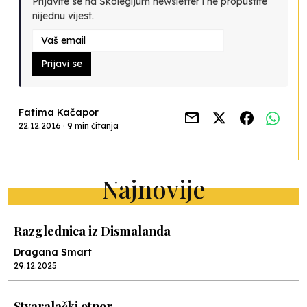
Prijavite se na Školegijum newsletter i ne propustite
nijednu vijest.
Prijavi se
Fatima Kačapor
22.12.2016 · 9 min čitanja
Najnovije
Razglednica iz Dismalanda
Dragana Smart
29.12.2025
Stvaralački otpor