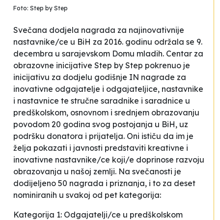
Foto: Step by Step
Svečana dodjela nagrada za najinovativnije
nastavnike/ce u BiH za 2016. godinu održala se 9.
decembra u sarajevskom Domu mladih. Centar za
obrazovne inicijative
Step by Step
pokrenuo je
inicijativu za dodjelu godišnje
IN nagrade
za
inovativne odgajatelje i odgajateljice, nastavnike
i nastavnice te stručne saradnike i saradnice u
predškolskom, osnovnom i srednjem obrazovanju
povodom 20 godina svog postojanja u BiH, uz
podršku donatora i prijatelja. Oni ističu da im je
želja pokazati i javnosti predstaviti kreativne i
inovativne nastavnike/ce koji/e doprinose razvoju
obrazovanja u našoj zemlji. Na svečanosti je
dodijeljeno 50 nagrada i priznanja, i to za deset
nominiranih u svakoj od pet kategorija:
Kategorija 1: Odgajatelji/ce u predškolskom