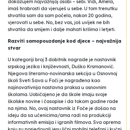
dokazujem najvažnijoj osobi – sebi.
Vidi, Amela,
imaš hrabrosti da vjeruješ u sebe
. U tom trenutku
shvatila sam da sam počela, nakon 20 godina,
vjerovati u sebe. No, bez vas, još uvijek ne bih
shvatila da smijem i dalje mahati krilima i letjeti.
Razviti samopouzdanje kod djece – najvažnija
stvar
U kategoriji broj 3 dobitnik nagrade je nastavnik
srpskog jezika i književnosti, Duško Krsmanović.
Njegova literarno-novinarska sekcija u Osnovnoj
školi
Sveti Sava
u Foči je nagrađena kao
najinovativnija nastavna praksa u osnovnim
školama. Uobičajeno je da škole imaju svoje
školske novine i časopise i da tokom godine rade
na njima. No, ovaj nastavnik iz Foče je došao na
ideju da sa učenicima/ama radi na produkciji
informativnih emisija i igranih filmova. Sva oprema
koju su posjedovali jesu lični mobilni telefoni i kućni