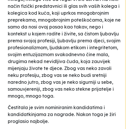
način fizički predstavnici ili glas svih vaših kolega i
kolegica kod kuća, koji uprkos mnogobrojnim
preprekama, mnogobrojnim poteškoćama, koje ne
samo da nosi ovaj posao kao takav, nego i
kontekst u kojem radite i živite, sa čistom ljubavlju
prema svojoj profesiji, ljubavlju prema djeci, svojim
profesionalizmom, ljudskom etikom i integritetom,
svojim entuzijazmom svakodnevno čine mala,
drugima nekad nevidljiva čuda, koja zauvijek
mijenjaju živote te djece. Zbog vas neko zavoli
neku profesiju, zbog vas se neko budi sretniji
naredno jutro, zbog vas je neko sigurniji u sebe,
samouvjereniji, zbog vas neko stekne prijatelje i
mnogo, mnogo toga.
Čestitala je svim nominiranim kandidatima i
kandidatkinjama za nagrade. Nakon toga je žiri
proglasio najbolje.