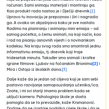
računari. Sami snimaju materijal i montiraju ga.
Kao produkt rada nastao je i
Dječiji dnevnik.
[1]
Upravo tu inovaciju je prepoznao i žiri i nagradio
ga. A ovako on objašnjava kako je sve nastalo:
Radimo na planiranju i snimanju mini emisija – od
samog početka, o čemu snimati, na koji način, kao
i rad na pisanju osnovnih vijesti i o novinarskom
kodeksu. Na kraju svog rada smo smontirali jednu
informativnu emisiju, tj. dnevnik koji traje
tridesetak minuta. Također smo snimali i kratke
igrane filmove:
Ljubav na fočanskim Brionima
[2]
i
Mira i Ostoja iz školskih dana.
[3]
Dalje kaže da je jedan od ciljeva koji je sam sebi
postavio razvijanje samopouzdanja učenika/ica.
Znate, i mi svi stariji imamo problem kada se
uključi kamera. Psihologinja škole je dosta
pomogla da se to prevaziđe
, kaže Krsmanović
.
Dodaje da ne izostaje podrška cijele škole i da je