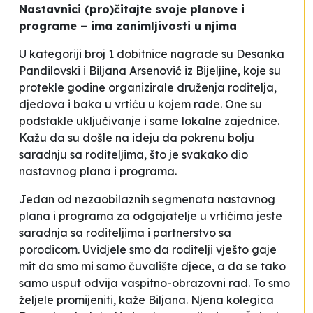
Nastavnici (pro)čitajte svoje planove i
programe – ima zanimljivosti u njima
U kategoriji broj 1 dobitnice nagrade su Desanka
Pandilovski i Biljana Arsenović iz Bijeljine, koje su
protekle godine organizirale druženja roditelja,
djedova i baka u vrtiću u kojem rade. One su
podstakle uključivanje i same lokalne zajednice.
Kažu da su došle na ideju da pokrenu bolju
saradnju sa roditeljima, što je svakako dio
nastavnog plana i programa.
Jedan od nezaobilaznih segmenata nastavnog
plana i programa za odgajatelje u vrtićima jeste
saradnja sa roditeljima i partnerstvo sa
porodicom
. Uvidjele smo da roditelji vješto gaje
mit da smo mi samo
čuvalište djece
, a da se tako
samo usput odvija vaspitno-obrazovni rad. To smo
željele promijeniti
, kaže Biljana. Njena kolegica