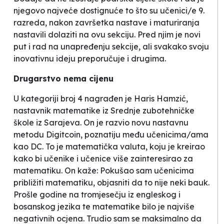
njegovo najveće dostignuće to što su učenici/e 9.
razreda, nakon završetka nastave i maturiranja
nastavili dolaziti na ovu sekciju. Pred njim je novi
put i rad na unapređenju sekcije, ali svakako svoju
inovativnu ideju preporučuje i drugima.
Drugarstvo nema cijenu
U kategoriji broj 4 nagrađen je Haris Hamzić,
nastavnik matematike iz Srednje zubotehničke
škole iz Sarajeva. On je razvio novu nastavnu
metodu
Digitcoin
, poznatiju među učenicima/ama
kao DC. To je matematička
valuta
, koju je kreirao
kako bi učenike i učenice više zainteresirao za
matematiku. On kaže:
Pokušao sam učenicima
približiti matematiku, objasniti da to nije neki bauk.
Prošle godine na tromjesečju iz engleskog i
bosanskog jezika te matematike bilo je najviše
negativnih ocjena. Trudio sam se maksimalno da