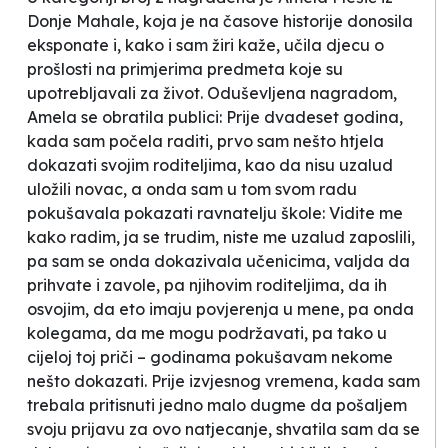
Donje Mahale, koja je na časove historije donosila
eksponate i, kako i sam žiri kaže,
učila djecu o
prošlosti na primjerima predmeta koje su
upotrebljavali za život.
Oduševljena nagradom,
Amela se obratila publici:
Prije dvadeset godina,
kada sam počela raditi, prvo sam nešto htjela
dokazati svojim roditeljima, kao da nisu uzalud
uložili novac, a onda sam u tom svom radu
pokušavala pokazati ravnatelju škole:
Vidite me
kako radim, ja se trudim, niste me uzalud zaposlili
,
pa sam se onda dokazivala učenicima, valjda da
prihvate i zavole, pa njihovim roditeljima, da ih
osvojim, da eto imaju povjerenja u mene, pa onda
kolegama, da me mogu podržavati, pa tako u
cijeloj toj priči – godinama pokušavam nekome
nešto dokazati. Prije izvjesnog vremena, kada sam
trebala pritisnuti jedno malo dugme da pošaljem
svoju prijavu za ovo natjecanje, shvatila sam da se