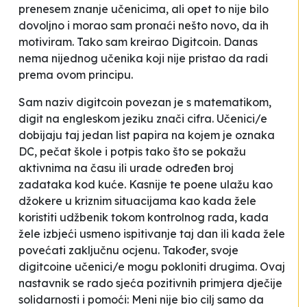
prenesem znanje učenicima, ali opet to nije bilo
dovoljno i morao sam pronaći nešto novo, da ih
motiviram. Tako sam kreirao
Digitcoin
. Danas
nema nijednog učenika koji nije pristao da radi
prema ovom principu.
Sam naziv
digitcoin
povezan je s matematikom,
digit
na engleskom jeziku znači cifra. Učenici/e
dobijaju taj jedan list papira na kojem je oznaka
DC, pečat škole i potpis tako što se pokažu
aktivnima na času ili urade određen broj
zadataka kod kuće. Kasnije te
poene
ulažu kao
džokere
u kriznim situacijama kao kada žele
koristiti udžbenik tokom kontrolnog rada, kada
žele izbjeći usmeno ispitivanje taj dan ili kada žele
povećati zaključnu ocjenu. Također, svoje
digitcoine
učenici/e mogu pokloniti drugima. Ovaj
nastavnik se rado sjeća pozitivnih primjera dječije
solidarnosti i pomoći:
Meni nije bio cilj samo da