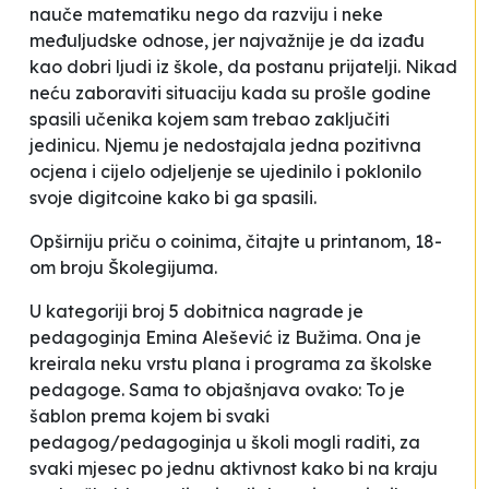
nauče matematiku nego da razviju i neke
međuljudske odnose, jer najvažnije je da izađu
kao dobri ljudi iz škole, da postanu prijatelji. Nikad
neću zaboraviti situaciju kada su prošle godine
spasili učenika kojem sam trebao zaključiti
jedinicu. Njemu je nedostajala jedna pozitivna
ocjena i cijelo odjeljenje se ujedinilo i poklonilo
svoje
digitcoine
kako bi ga spasili.
Opširniju priču o coinima, čitajte u printanom, 18-
om broju Školegijuma.
U kategoriji broj 5 dobitnica nagrade je
pedagoginja Emina Alešević iz Bužima. Ona je
kreirala neku vrstu plana i programa za školske
pedagoge. Sama to objašnjava ovako:
To je
šablon prema kojem bi svaki
pedagog/pedagoginja u školi mogli raditi, za
svaki mjesec po jednu aktivnost kako bi na kraju