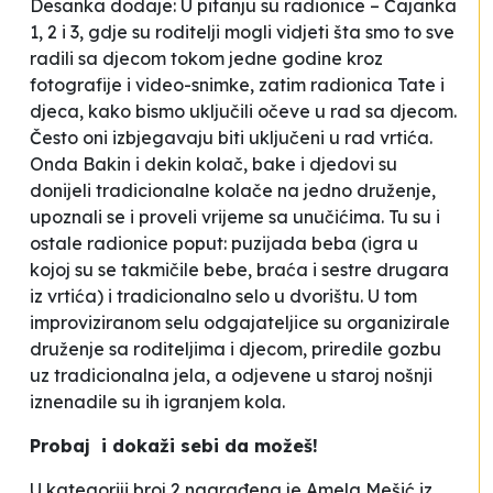
Desanka dodaje:
U pitanju su radionice –
Čajanka
1, 2 i 3
, gdje su roditelji mogli vidjeti šta smo to sve
radili sa djecom tokom jedne godine kroz
fotografije i video-snimke, zatim radionica
Tate i
djeca
, kako bismo uključili očeve u rad sa djecom.
Često oni izbjegavaju biti uključeni u rad vrtića.
Onda
Bakin i dekin kolač
, bake i djedovi su
donijeli tradicionalne kolače na jedno druženje,
upoznali se i proveli vrijeme sa unučićima.
Tu su i
ostale radionice poput:
puzijada
beba (igra u
kojoj su se takmičile bebe, braća i sestre drugara
iz vrtića) i tradicionalno selo u dvorištu. U tom
improviziranom selu odgajateljice su organizirale
druženje sa roditeljima i djecom, priredile gozbu
uz tradicionalna jela, a odjevene u staroj nošnji
iznenadile su ih igranjem kola.
Probaj i dokaži sebi da možeš!
U kategoriji broj 2 nagrađena je Amela Mešić iz