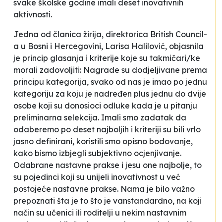
svake školske godine imali deset inovativnih
aktivnosti.
Jedna od članica žirija, direktorica British Council-
a u Bosni i Hercegovini, Larisa Halilović, objasnila
je princip glasanja i kriterije koje su takmičari/ke
morali zadovoljiti:
Nagrade su dodjeljivane prema
principu kategorija, svako od nas je imao po jednu
kategoriju za koju je nadređen plus jednu do dvije
osobe koji su donosioci odluke kada je u pitanju
preliminarna selekcija. Imali smo zadatak da
odaberemo po deset najboljih i kriteriji su bili vrlo
jasno definirani, koristili smo opisno bodovanje,
kako bismo izbjegli subjektivno ocjenjivanje.
Odabrane nastavne prakse i jesu one najbolje, to
su pojedinci koji su unijeli inovativnost u već
postojeće nastavne prakse. Nama je bilo važno
prepoznati šta je to što je vanstandardno, na koji
način su učenici ili roditelji u nekim nastavnim