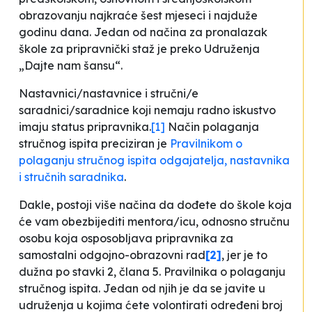
obrazovanju najkraće šest mjeseci i najduže
godinu dana. Jedan od načina za pronalazak
škole za pripravnički staž je preko Udruženja
„Dajte nam šansu“.
Nastavnici/nastavnice i stručni/e
saradnici/saradnice koji nemaju radno iskustvo
imaju status pripravnika
.
[1]
Način polaganja
stručnog ispita preciziran je
Pravilnikom o
polaganju stručnog ispita odgajatelja, nastavnika
i stručnih saradnika
.
Dakle, postoji više načina da dođete do škole koja
će vam obezbijediti mentora/icu, odnosno
stručnu
osobu koja osposobljava pripravnika za
samostalni odgojno-obrazovni rad
[2]
, jer je to
dužna po stavki 2, člana 5. Pravilnika o polaganju
stručnog ispita. Jedan od njih je da se javite u
udruženja u kojima ćete volontirati određeni broj