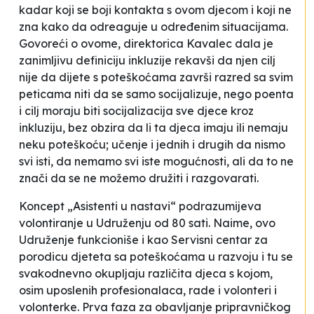
kadar koji se boji kontakta s ovom djecom i koji ne
zna kako da odreaguje u određenim situacijama.
Govoreći o ovome, direktorica Kavalec dala je
zanimljivu definiciju inkluzije rekavši da njen cilj
nije da dijete s poteškoćama završi razred sa svim
peticama niti da se samo socijalizuje, nego poenta
i cilj moraju biti socijalizacija sve djece kroz
inkluziju, bez obzira da li ta djeca imaju ili nemaju
neku poteškoću; učenje i jednih i drugih da nismo
svi isti, da nemamo svi iste mogućnosti, ali da to ne
znači da se ne možemo družiti i razgovarati.
Koncept „Asistenti u nastavi“ podrazumijeva
volontiranje u Udruženju od 80 sati. Naime, ovo
Udruženje funkcioniše i kao Servisni centar za
porodicu djeteta sa poteškoćama u razvoju i tu se
svakodnevno okupljaju različita djeca s kojom,
osim uposlenih profesionalaca, rade i volonteri i
volonterke. Prva faza za obavljanje pripravničkog