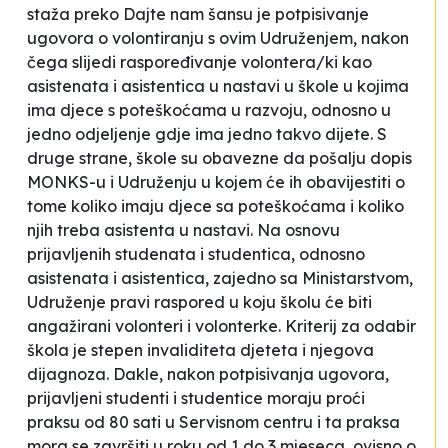
staža preko
Dajte nam šansu
je potpisivanje
ugovora o volontiranju s ovim Udruženjem, nakon
čega slijedi raspoređivanje volontera/ki kao
asistenata i asistentica u nastavi u škole u kojima
ima djece s poteškoćama u razvoju, odnosno u
jedno odjeljenje gdje ima jedno takvo dijete. S
druge strane, škole su obavezne da pošalju dopis
MONKS-u i Udruženju u kojem će ih obavijestiti o
tome koliko imaju djece sa poteškoćama i koliko
njih treba asistenta u nastavi. Na osnovu
prijavljenih studenata i studentica, odnosno
asistenata i asistentica, zajedno sa Ministarstvom,
Udruženje pravi raspored u koju školu će biti
angažirani volonteri i volonterke. Kriterij za odabir
škola je stepen invaliditeta djeteta i njegova
dijagnoza. Dakle, nakon potpisivanja ugovora,
prijavljeni studenti i studentice moraju proći
praksu od 80 sati u Servisnom centru i ta praksa
mora se završiti u roku od 1 do 3 mjeseca, ovisno o