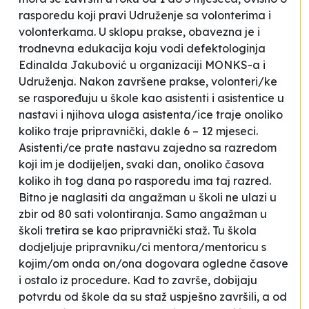
rasporedu koji pravi Udruženje sa volonterima i
volonterkama. U sklopu prakse, obavezna je i
trodnevna edukacija koju vodi defektologinja
Edinalda Jakubović u organizaciji MONKS-a i
Udruženja. Nakon završene prakse, volonteri/ke
se raspoređuju u škole kao asistenti i asistentice u
nastavi i njihova uloga asistenta/ice traje onoliko
koliko traje pripravnički, dakle 6 – 12 mjeseci.
Asistenti/ce prate nastavu zajedno sa razredom
koji im je dodijeljen, svaki dan, onoliko časova
koliko ih tog dana po rasporedu ima taj razred.
Bitno je naglasiti da angažman u školi ne ulazi u
zbir od 80 sati volontiranja. Samo angažman u
školi tretira se kao pripravnički staž. Tu škola
dodjeljuje pripravniku/ci mentora/mentoricu s
kojim/om onda on/ona dogovara ogledne časove
i ostalo iz procedure. Kad to završe, dobijaju
potvrdu od škole da su staž uspješno završili, a od