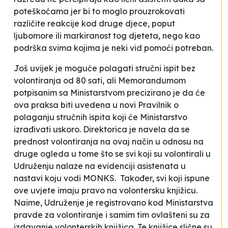
poteškoćama jer bi to moglo prouzrokovati
različite reakcije kod druge djece, poput
ljubomore ili markiranost tog djeteta, nego kao
podrška svima kojima je neki vid pomoći potreban.
Još uvijek je moguće polagati stručni ispit bez
volontiranja od 80 sati, ali Memorandumom
potpisanim sa Ministarstvom precizirano je da će
ova praksa biti uvedena u novi Pravilnik o
polaganju stručnih ispita koji će Ministarstvo
izrađivati uskoro. Direktorica je navela da se
prednost volontiranja na ovaj način u odnosu na
druge ogleda u tome što se svi koji su volontirali u
Udruženju nalaze na evidenciji asistenata u
nastavi koju vodi MONKS. Također, svi koji ispune
ove uvjete imaju pravo na volontersku knjižicu.
Naime, Udruženje je registrovano kod Ministarstva
pravde za volontiranje i samim tim ovlašteni su za
izdavanje volonterskih knjižica. Te knjižice slične su