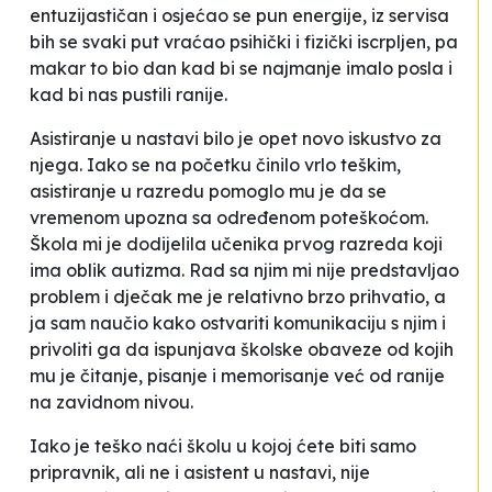
entuzijastičan i osjećao se pun energije, iz servisa
bih se svaki put vraćao psihički i fizički iscrpljen, pa
makar to bio dan kad bi se najmanje imalo posla i
kad bi nas pustili ranije.
Asistiranje u nastavi bilo je opet novo iskustvo za
njega. Iako se na početku činilo vrlo teškim,
asistiranje u razredu pomoglo mu je da se
vremenom upozna sa određenom poteškoćom.
Škola mi je dodijelila učenika prvog razreda koji
ima oblik autizma. Rad sa njim mi nije predstavljao
problem i dječak me je relativno brzo prihvatio, a
ja sam naučio kako ostvariti komunikaciju s njim i
privoliti ga da ispunjava školske obaveze od kojih
mu je čitanje, pisanje i memorisanje već od ranije
na zavidnom nivou.
Iako je teško naći školu u kojoj ćete biti samo
pripravnik, ali ne i asistent u nastavi, nije