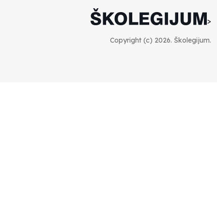
Francuski i može i ne može, ali turski može
svakako
>
Smiljana Vovna
30.11.2023
Copyright (c) 2026. Školegijum.