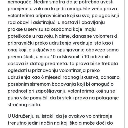
nemoguće. Nedim smatra da
je potrebno uvesti
promjene u zakonu koje bi omogućile veća prava
volonterima pripravnicima koji su svoj polugodišnji
rad obavili asistirajući u nastavi i obavljanju
prakse u servisu sa osobama koje imaju
poteškoće u razvoju. Naime, danas se volonterski
pripravnički preko udruženja vrednuje isto kao i
onaj koji je uključivao ispunjavanje obaveza samo
prema školi, u vidu 10 odslušanih i 10 održanih
časova iz datog predmeta. Ta prava bi se trebala
ogledati u priznavanju volontiranja preko
udruženja kao 6 mjeseci radnog iskustva, odnosno
posebnim sistemom bodovanja koji bi omogućio
prednost pri zapošljavanju volonterima koji su se
puno više pomučili da bi stekli pravo na polaganje
stručnog ispita.
U Udruženju su istakli da je ovakvo volontiranje
trenutno jedini način na koji škola može doći do