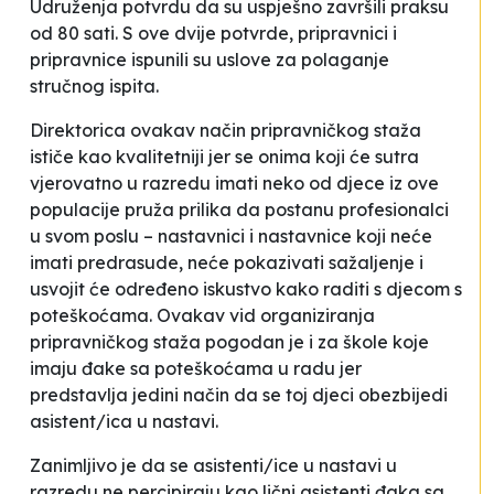
Udruženja potvrdu da su uspješno završili praksu
od 80 sati. S ove dvije potvrde, pripravnici i
pripravnice ispunili su uslove za polaganje
stručnog ispita.
Direktorica ovakav način pripravničkog staža
ističe kao kvalitetniji jer se onima koji će sutra
vjerovatno u razredu imati neko od djece iz ove
populacije pruža prilika da postanu profesionalci
u svom poslu – nastavnici i nastavnice koji neće
imati predrasude, neće pokazivati sažaljenje i
usvojit će određeno iskustvo kako raditi s djecom s
poteškoćama. Ovakav vid organiziranja
pripravničkog staža pogodan je i za škole koje
imaju đake sa poteškoćama u radu jer
predstavlja jedini način da se toj djeci obezbijedi
asistent/ica u nastavi.
Zanimljivo je da se asistenti/ice u nastavi u
razredu ne percipiraju kao lični asistenti đaka sa