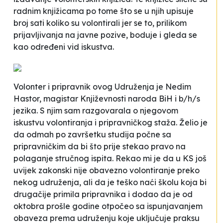
radnim knjižicama po tome što se u njih upisuje
broj sati koliko su volontirali jer se to, prilikom
prijavljivanja na javne pozive, boduje i gleda se
kao određeni vid iskustva.
Volonter i pripravnik ovog Udruženja je Nedim
Hastor, magistar Književnosti naroda BiH i b/h/s
jezika. S njim sam razgovarala o njegovom
iskustvu volontiranja i pripravničkog staža. Želio je
da odmah po završetku studija počne sa
pripravničkim da bi što prije stekao pravo na
polaganje stručnog ispita. Rekao mi je da u KS još
uvijek zakonski nije obavezno volontiranje preko
nekog udruženja, ali da je teško naći školu koja bi
drugačije primila pripravnika i dodao da je
od
oktobra prošle godine otpočeo sa ispunjavanjem
obaveza prema udruženju koje uključuje praksu