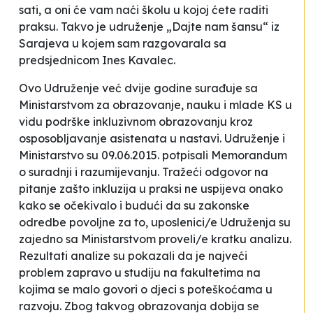
sati, a oni će vam naći školu u kojoj ćete raditi
praksu. Takvo je udruženje „Dajte nam šansu“ iz
Sarajeva u kojem sam razgovarala sa
predsjednicom Ines Kavalec.
Ovo Udruženje već dvije godine surađuje sa
Ministarstvom za obrazovanje, nauku i mlade KS u
vidu podrške inkluzivnom obrazovanju kroz
osposobljavanje asistenata u nastavi. Udruženje i
Ministarstvo su 09.06.2015. potpisali Memorandum
o suradnji i razumijevanju. Tražeći odgovor na
pitanje zašto inkluzija u praksi ne uspijeva onako
kako se očekivalo i budući da su zakonske
odredbe povoljne za to, uposlenici/e Udruženja su
zajedno sa Ministarstvom proveli/e kratku analizu.
Rezultati analize su pokazali da je najveći
problem zapravo u studiju na fakultetima na
kojima se malo govori o djeci s poteškoćama u
razvoju. Zbog takvog obrazovanja dobija se