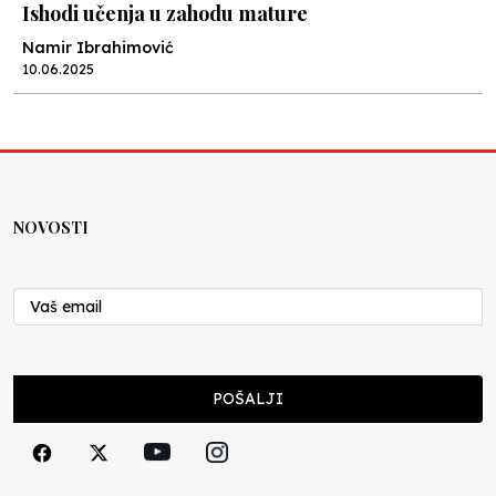
Ishodi učenja u zahodu mature
Namir Ibrahimović
10.06.2025
Kraj školske godine, fotofiniš
Anes Osmić
04.06.2025
NOVOSTI
Reformar’s Coming
Nenad Veličković
29.10.2024
Cuke i djeca
POŠALJI
Školegijum redakcija
06.12.2023