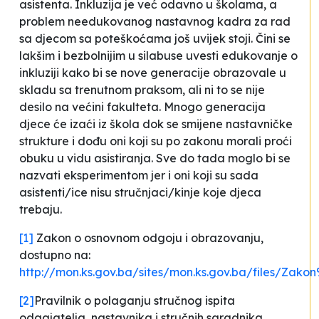
asistenta. Inkluzija je već odavno u školama, a
problem needukovanog nastavnog kadra za rad
sa djecom sa poteškoćama još uvijek stoji. Čini se
lakšim i bezbolnijim u silabuse uvesti edukovanje o
inkluziji kako bi se nove generacije obrazovale u
skladu sa trenutnom praksom, ali ni to se nije
desilo na većini fakulteta. Mnogo generacija
djece će izaći iz škola dok se smijene nastavničke
strukture i dođu oni koji su po zakonu morali proći
obuku u vidu asistiranja. Sve do tada moglo bi se
nazvati eksperimentom jer i oni koji su sada
asistenti/ice nisu stručnjaci/kinje koje djeca
trebaju.
[1]
Zakon o osnovnom odgoju i obrazovanju,
dostupno na:
http://mon.ks.gov.ba/sites/mon.ks.gov.ba/files/Z
[2]
Pravilnik o polaganju stručnog ispita
odgajatelja, nastavnika i stručnih saradnika,