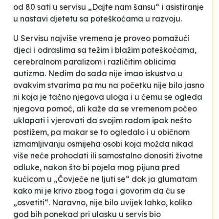
od 80 sati u servisu „Dajte nam šansu“ i asistiranje
u nastavi djetetu sa poteškoćama u razvoju.
U Servisu najviše vremena je proveo pomažući
djeci i odraslima sa težim i blažim poteškoćama,
cerebralnom paralizom i različitim oblicima
autizma. Nedim do sada nije imao iskustvo u
ovakvim stvarima pa mu na početku nije bilo jasno
ni koja je tačno njegova uloga i u čemu se ogleda
njegova pomoć, ali kaže da se
vremenom počeo
uklapati i vjerovati da svojim radom ipak nešto
postižem, pa makar se to ogledalo i u običnom
izmamljivanju osmijeha osobi koja možda nikad
više neće prohodati ili samostalno donositi životne
odluke, nakon što bi pojela mog pijuna pred
kućicom u „Čovječe ne ljuti se“ dok ja glumatam
kako mi je krivo zbog toga i govorim da ću se
„osvetiti“. Naravno, nije bilo uvijek lahko, koliko
god bih ponekad pri ulasku u servis bio