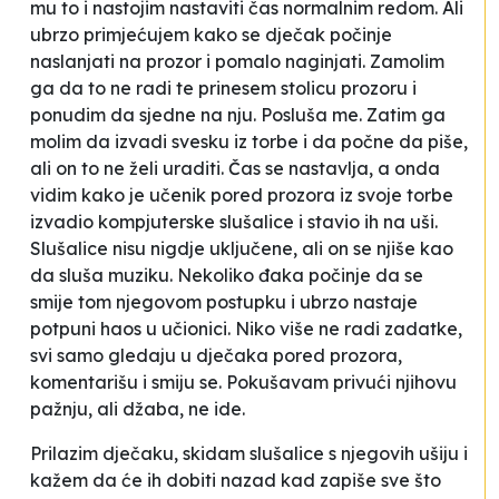
mu to i nastojim nastaviti čas normalnim redom. Ali
ubrzo primjećujem kako se dječak počinje
naslanjati na prozor i pomalo naginjati. Zamolim
ga da to ne radi te prinesem stolicu prozoru i
ponudim da sjedne na nju. Posluša me. Zatim ga
molim da izvadi svesku iz torbe i da počne da piše,
ali on to ne želi uraditi. Čas se nastavlja, a onda
vidim kako je učenik pored prozora iz svoje torbe
izvadio kompjuterske slušalice i stavio ih na uši.
Slušalice nisu nigdje uključene, ali on se njiše kao
da sluša muziku. Nekoliko đaka počinje da se
smije tom njegovom postupku i ubrzo nastaje
potpuni haos u učionici. Niko više ne radi zadatke,
svi samo gledaju u dječaka pored prozora,
komentarišu i smiju se. Pokušavam privući njihovu
pažnju, ali džaba, ne ide.
Prilazim dječaku, skidam slušalice s njegovih ušiju i
kažem da će ih dobiti nazad kad zapiše sve što