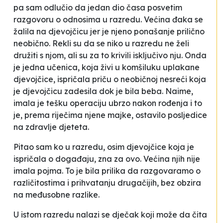
pa sam odlučio da jedan dio časa posvetim
razgovoru o odnosima u razredu. Većina đaka se
žalila na djevojčicu jer je njeno ponašanje prilično
neobično. Rekli su da se niko u razredu ne želi
družiti s njom, ali su za to krivili isključivo nju. Onda
je jedna učenica, koja živi u komšiluku uplakane
djevojčice, ispričala priču o neobičnoj nesreći koja
je djevojčicu zadesila dok je bila beba. Naime,
imala je tešku operaciju ubrzo nakon rođenja i to
je, prema riječima njene majke, ostavilo posljedice
na zdravlje djeteta.
Pitao sam ko u razredu, osim djevojčice koja je
ispričala o događaju, zna za ovo. Većina njih nije
imala pojma. To je bila prilika da razgovaramo o
različitostima i prihvatanju drugačijih, bez obzira
na međusobne razlike.
U istom razredu nalazi se dječak koji može da čita