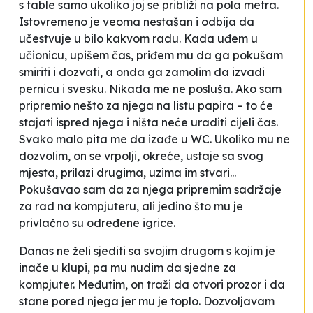
s table samo ukoliko joj se približi na pola metra.
Istovremeno je veoma nestašan i odbija da
učestvuje u bilo kakvom radu. Kada uđem u
učionicu, upišem čas, priđem mu da ga pokušam
smiriti i
dozvati
, a onda ga zamolim da izvadi
pernicu i svesku. Nikada me ne posluša. Ako sam
pripremio nešto za njega na listu papira – to će
stajati ispred njega i ništa neće uraditi cijeli čas.
Svako malo pita me da izađe u WC. Ukoliko mu ne
dozvolim, on se vrpolji, okreće, ustaje sa svog
mjesta, prilazi drugima, uzima im stvari...
Pokušavao sam da za njega pripremim sadržaje
za rad na kompjuteru, ali jedino što mu je
privlačno su određene igrice.
Danas ne želi sjediti sa svojim drugom s kojim je
inače u klupi, pa mu nudim da sjedne za
kompjuter. Međutim, on traži da otvori prozor i da
stane pored njega jer mu je toplo. Dozvoljavam