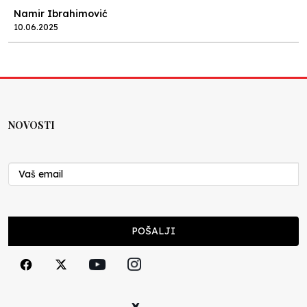
Namir Ibrahimović
10.06.2025
Kraj školske godine, fotofiniš
Anes Osmić
04.06.2025
NOVOSTI
Reformar’s Coming
Nenad Veličković
29.10.2024
Cuke i djeca
POŠALJI
Školegijum redakcija
06.12.2023
Francuski i može i ne može, ali turski može