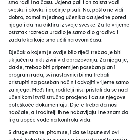
smo radili na času. Ucjena pali i on zaista vadi
svesku i olovku i počinje pisati. No, pošto ne vidi
dobro, zamolim jednog učenika da sjedne pored
njega i da mu diktira iz svoje sveske. Za to vrijeme
ostatak razreda uradio je samo dio gradiva i
zadataka koje smo učili na ovom času.
Dječak o kojem je ovdje bilo riječi trebao je biti
uključen u inkluzivni vid obrazovanja. Za njega je,
dakle, trebao biti pripremljen poseban plan i
program rada, svi nastavnici bi mu trebali
pristupiti na poseban način i odvojiti vrijeme samo
za njega. Međutim, roditelji nisu pristali da se nad
učenikom izvrši stručna procjena i da se njegove
poteškoće dokumentuju. Dijete treba da nosi
naočale, ali roditelji ih ne nabavljaju i ne znam da
li ga uopće vode na kontrolu vida.
S druge strane, pitam se, i da se ispune svi ovi
uslovi, kako bih ja njega natjerao da nešto radi u