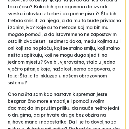
toku časa? Kako bih ga nagovorio da izvadi
svesku i olovku iz torbe i da počne pisati? Šta bih
trebao smisliti za njega, a da mu to bude privlačno
i zanimljivo? Koje su to metode kojima bih mu
mogao pomoći, a da istovremeno ne zapostavim
ostalih dvadeset i sedmero đaka, među kojima su i
oni koji stalno plaču, koji se stalno smiju, koji stalno
nešto zapitkuju, koji ne mogu dugo sjediti na
jednom mjestu? Sve bi, vjerovatno, stalo u jedno
vječito pitanje koje, nažalost, nema odgovora, a
to je: Šta je to inkluzija u našem obrazovnom
sistemu?
Ono na šta sam kao nastavnik spreman jeste
bezgranično more empatije i pomoći svojim
đacima; da im pružim priliku da nauče nešto jedni
o drugima, da prihvate druge bez obzira na
njihove mane i nedostatke. Da li je to dovoljno za
inkluziju ili treba još nešto? Do kad će sve moguće