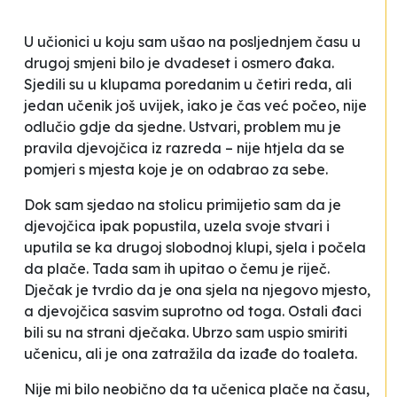
U učionici u koju sam ušao na posljednjem času u
drugoj smjeni bilo je dvadeset i osmero đaka.
Sjedili su u klupama poredanim u četiri reda, ali
jedan učenik još uvijek, iako je čas već počeo, nije
odlučio gdje da sjedne. Ustvari, problem mu je
pravila djevojčica iz razreda – nije htjela da se
pomjeri s mjesta koje je on odabrao za sebe.
Dok sam sjedao na stolicu primijetio sam da je
djevojčica ipak popustila, uzela svoje stvari i
uputila se ka drugoj slobodnoj klupi, sjela i počela
da plače. Tada sam ih upitao o čemu je riječ.
Dječak je tvrdio da je ona sjela na njegovo mjesto,
a djevojčica sasvim suprotno od toga. Ostali đaci
bili su na strani dječaka. Ubrzo sam uspio smiriti
učenicu, ali je ona zatražila da izađe do toaleta.
Nije mi bilo neobično da ta učenica plače na času,