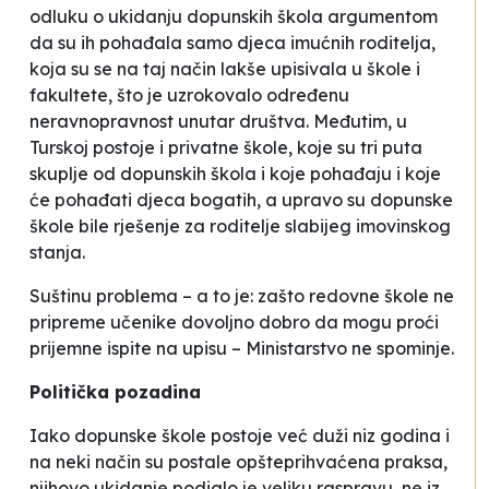
odluku o ukidanju dopunskih škola argumentom
da su ih pohađala samo djeca imućnih roditelja,
koja su se na taj način lakše upisivala u škole i
fakultete, što je uzrokovalo određenu
neravnopravnost unutar društva. Međutim, u
Turskoj postoje i privatne škole, koje su tri puta
skuplje od dopunskih škola i koje pohađaju i koje
će pohađati djeca bogatih, a upravo su dopunske
škole bile rješenje za roditelje slabijeg imovinskog
stanja.
Suštinu problema – a to je: zašto redovne škole ne
pripreme učenike dovoljno dobro da mogu proći
prijemne ispite na upisu – Ministarstvo ne spominje.
Politička pozadina
Iako dopunske škole postoje već duži niz godina i
na neki način su postale opšteprihvaćena praksa,
njihovo ukidanje podiglo je veliku raspravu, ne iz