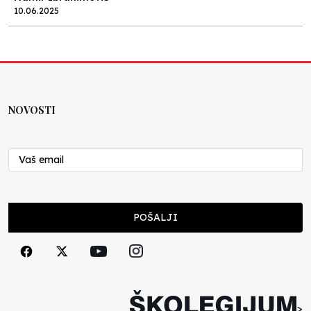
10.06.2025
Kraj školske godine, fotofiniš
Anes Osmić
04.06.2025
NOVOSTI
Reformar’s Coming
Nenad Veličković
29.10.2024
Cuke i djeca
POŠALJI
Školegijum redakcija
06.12.2023
Francuski i može i ne može, ali turski može
svakako
>