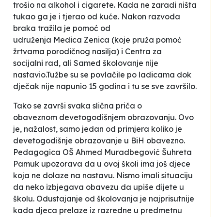
trošio na alkohol i cigarete.
Kada ne zaradi ništa
tukao ga je i tjerao od kuće.
Nakon razvoda
braka
tražila je pomoć od
udruženja
Medica
Zenica (koje pruža pomoć
žrtvama porodičnog nasilja) i Centra za
socijalni
rad, ali Samed školovanje nije
nastavio.
Tužbe su se povlačile po ladicama dok
dječak nije napunio 15 godina i tu se sve završilo.
Tako se završi svaka slična priča o
obaveznom
devetogodišnjem obrazovanju.
Ovo
je, nažalost, samo jedan od primjera
koliko je
devetogodišnje obrazovanje
u BiH
obavezno
.
Pedagogica OŠ
Ahmed Muradbegović
Šuhreta
Pamuk upozorava da u ovoj školi ima još djece
koja ne dolaze na nastavu.
Nismo imali situaciju
da neko izbjegava obavezu da upiše dijete u
školu.
Odustajanje od školovanja je najprisutnije
kada djeca prelaze iz razredne u
predmetnu