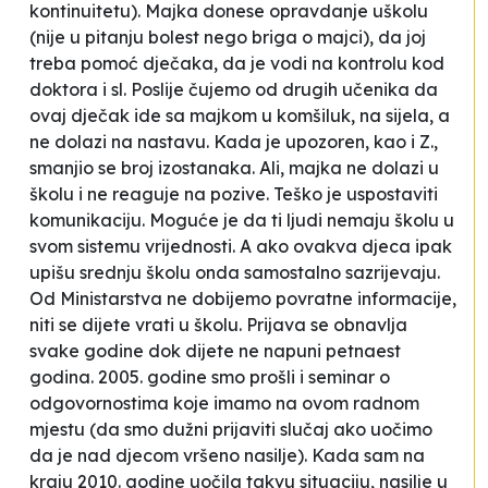
kontinuitetu). Majka donese opravdanje u
školu
(nije u pitanju bolest nego
briga o majci), da joj
treba pomoć dječaka, da je vodi na kontrolu kod
doktora i sl. Poslije čujemo od drugih
učenika da
ovaj dječak ide sa majkom u
komšiluk, na sijela, a
ne dolazi na nastavu. Kada je upozoren, kao i Z.,
smanjio se broj izostanaka. Ali, majka ne dolazi u
školu i ne reaguje na pozive. Teško je uspostaviti
komunikaciju. Moguće je da ti ljudi nemaju školu u
svom sistemu vrijednosti. A ako ovakva djeca ipak
upišu srednju školu onda
samostalno sazrijevaju.
Od Ministarstva ne dobijemo povratne informacije,
niti se dijete vrati u školu. Prijava se obnavlja
svake godine dok dijete ne napuni petnaest
godina. 2005. godine smo prošli i seminar o
odgovornostima koje imamo na ovom radnom
mjestu (da smo dužni prijaviti slučaj ako uočimo
da je nad djecom vršeno nasilje). Kada sam na
kraju 2010. godine uočila takvu situaciju, nasilje u