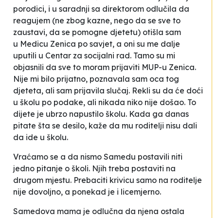
porodici, i u saradnji sa direktorom odlučila da
reagujem (ne zbog kazne, nego da se sve to
zaustavi, da se pomogne djetetu) otišla sam
u
Medicu
Zenica po savjet, a oni su me dalje
uputili u Centar za socijalni rad. Tamo su mi
objasnili da sve to moram prijaviti MUP-u Zenica.
Nije mi bilo prijatno, poznavala sam oca tog
djeteta, ali sam prijavila slučaj. Rekli su da će doći
u školu po podake, ali nikada niko nije došao. To
dijete je ubrzo napustilo školu. Kada ga danas
pitate šta se desilo, kaže da mu roditelji nisu dali
da ide u školu.
Vraćamo se a da nismo Samedu postavili niti
jedno pitanje o školi. Njih treba postaviti na
drugom mjestu. Prebaciti krivicu samo na roditelje
nije dovoljno, a ponekad je i licemjerno.
Samedova mama je odlučna da njena ostala