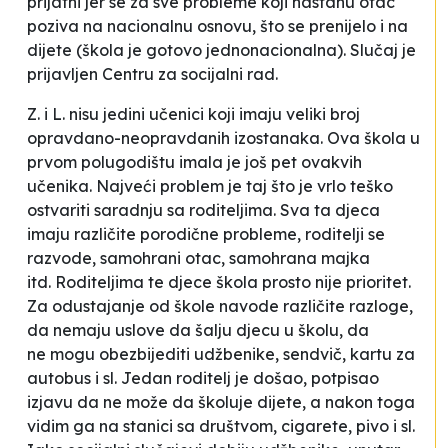
prijatni jer se za sve probleme koji nastanu otac
poziva na nacionalnu osnovu, što se prenijelo i na
dijete (škola je gotovo jednonacionalna). Slučaj je
prijavljen Centru za socijalni rad.
Z. i L. nisu jedini učenici koji imaju veliki broj
opravdano-neopravdanih izostanaka. Ova škola u
prvom polugodištu imala je još pet ovakvih
učenika
.
Najveći problem je taj što je vrlo teško
ostvariti saradnju sa roditeljima. Sva ta djeca
imaju različite porodične probleme, roditelji se
razvode,
samohrani otac, samohrana majka
itd.
Roditeljima te djece škola prosto
nije prioritet.
Za odustajanje od
škole navode različite razloge,
da nemaju uslove da šalju djecu u školu, da
ne
mogu obezbijediti udžbenike, sendvič,
kartu za
autobus i sl. Jedan roditelj
je došao, potpisao
izjavu da ne može da školuje dijete, a nakon toga
vidim ga
na stanici sa društvom, cigarete, pivo
i sl.