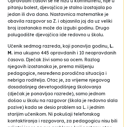
Opravdani časovi se ne nižu u kontinuitetu, nije u
pitanju bolest, djevojčica je stalno izostajala po
jedan ili dva dana. Nastavnica matematike je
obavila razgovor sa Z. i objasnila joj da uz veliki
broj izostanaka može da izgubi godinu. Drugo
polugodište djevojčica ide redovno u školu.
Učenik sedmog razreda, koji ponavlja godinu,
L.
M.
ima ukupno 445 opravdanih i 10 neopravdanih
časova. Dječak živi samo sa ocem. Razlog
njegovih izostanaka je, prema mišljenju
pedagogice, nesređena porodična situacija i
nebriga roditelja. Otac je, za vrijeme njegovog
dosadašnjeg devetogodišnjeg školovanja
(dječak je ponavljao razrede), samo jednom
došao u školu na razgovor (škola je redovno slala
pozive) kada se desio problem sa L. i jednim
starijim učenikom. Ni pokušaji telefonskog
kontaktiranja i razgovora, za pedagogicu nisu bili