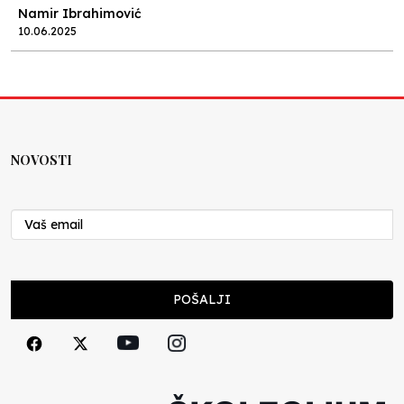
Namir Ibrahimović
10.06.2025
Kraj školske godine, fotofiniš
Anes Osmić
04.06.2025
NOVOSTI
Reformar’s Coming
Nenad Veličković
29.10.2024
Cuke i djeca
POŠALJI
Školegijum redakcija
06.12.2023
Francuski i može i ne može, ali turski može