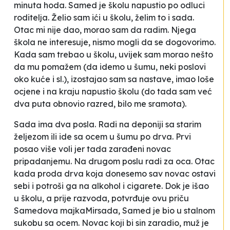
minuta hoda. Samed je školu napustio po odluci
roditelja.
Želio sam ići u školu, želim to i sada.
Otac mi nije dao, morao sam da radim. Njega
škola ne interesuje, nismo mogli da se dogovorimo.
Kada sam trebao u školu, uvijek sam morao nešto
da mu pomažem (da idemo u šumu, neki poslovi
oko kuće i sl.), izostajao sam sa nastave, imao loše
ocjene i
na kraju napustio školu (do tada sam već
dva puta obnovio razred, bilo me sramota).
Sada ima dva posla. Radi na
deponiji sa starim
željezom ili ide sa
ocem u šumu po drva. Prvi
posao više
voli jer tada zarađeni novac
pripada
njemu. Na drugom poslu radi za oca.
Otac
kada proda drva koja donesemo
sav novac ostavi
sebi i potroši ga na alkohol i cigarete.
Dok je išao
u školu, a prije razvoda,
potvrđuje ovu priču
Samedova majka
Mirsada, Samed je bio u stalnom
sukobu sa ocem. Novac koji bi sin zaradio,
muž je