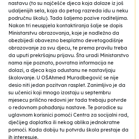
nastavu (to su najčešće
djeca koja dolaze iz još
udaljenijih sela, koja do petog razreda idu u neku
područnu školu). Tada šaljemo pozive
roditeljima.
Nakon tri neuspjela
kontaktiranja šalje se dopis
Ministarstvu obrazovanja, koje je nadležno da
obezbijedi obavezno besplatno devetogodišnje
obrazovanje za svu djecu, te prema pravilu treba
da uputi prekršajnu prijavu. Šta uradi Ministarstvo
nama nije poznato, povratna informacija ne
dolazi, a djeca koja
odustanu ne nastavljaju
školovanje. U OŠ
Ahmed Muradbegović
se nije
desio niti jedan pozitvan rasplet. Zanimljivo je da
su učenici koji mnogo izostaju u septembru
mjesecu prilično redovni jer tada trebaju potvrde
o redovnom pohađanju nastave. Te porodice su
uglavnom korisnici pomoći Centra za socijalni rad,
dječijeg doplatka ili nekog oblika jednokratne
pomoći. Kada dobiju tu potvrdu škola prestaje da
ih interesuje.