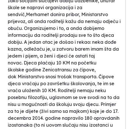
Iako socijalni slučajevi dobiju
udžbenike, unutar
škole se napravi
organizacija i za
sendvič,
Merhamet
donira pribor, Ministarstvo
prijevoz,
ali onda roditelji kažu da nemaju
odjeću i
obuću. Organizujemo i to, a onda
dobijemo
informaciju da roditelji
prodaju sve to što djeca
dobiju. A jedan otac je došao i rekao: neka dođe
kazna, odležaću je, u zatvoru barem imam
šta da
jedem i pijem, a ženi i djeci će
ostati taj
novac.
Djeca plaćaju 10 KM na početku
školske
godine
Zenicatransu
za čipove,
dok
Ministarstvo snosi trošak transporta. Čipove
djeca vraćaju po završetku školovanja, te im se
vraća
uloženih 10 KM. Roditelji nemaju neku
posebnu filozofiju, uglavnom se
sve svodi na to da
nisu u mogućnosti
da školuju svoju djecu. Primjer
za to
je dijete (živi samo sa majkom) koje je
do 17.
decembra 2014. godine napravilo
180 opravdanih
izostanaka (to ni u
ovom slučaju nisu izostanci u