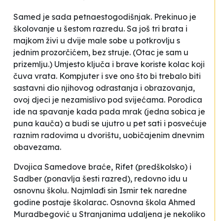
Samed je sada petnaestogodišnjak. Prekinuo je
školovanje u šestom razredu. Sa još tri brata i
majkom živi u dvije male sobe u potkrovlju s
jednim prozorčićem, bez struje. (Otac je sam u
prizemlju.) Umjesto ključa i brave koriste kolac koji
čuva vrata. Kompjuter i sve ono što bi trebalo biti
sastavni dio njihovog odrastanja i obrazovanja,
ovoj djeci je nezamislivo pod svijećama. Porodica
ide na spavanje kada pada mrak (jedna sobica je
puna kauča) a budi se ujutro u pet sati i posvećuje
raznim radovima u dvorištu, uobičajenim dnevnim
obavezama.
Dvojica Samedove braće, Rifet (predškolsko) i
Sadber (ponavlja šesti razred), redovno idu u
osnovnu školu. Najmlađi sin Ismir tek naredne
godine postaje školarac. Osnovna škola
Ahmed
Muradbegović
u Stranjanima udaljena je nekoliko