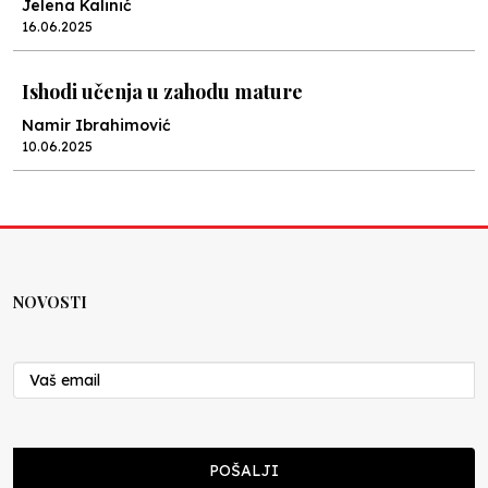
Jelena Kalinić
16.06.2025
Ishodi učenja u zahodu mature
Namir Ibrahimović
10.06.2025
Kraj školske godine, fotofiniš
Anes Osmić
04.06.2025
NOVOSTI
Reformar’s Coming
Nenad Veličković
29.10.2024
Cuke i djeca
POŠALJI
Školegijum redakcija