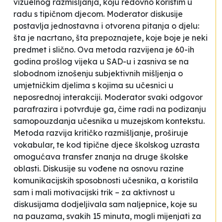
vizuelnog razmišljanja, koju redovno koristim u
radu s tipičnom djecom. Moderator diskusije
postavlja jednostavna i otvorena pitanja o djelu:
šta je nacrtano, šta prepoznajete, koje boje je neki
predmet i slično. Ova metoda razvijena je 60-ih
godina prošlog vijeka u SAD-u i zasniva se na
slobodnom iznošenju subjektivnih mišljenja o
umjetničkim djelima s kojima su učesnici u
neposrednoj interakciji. Moderator svaki odgovor
parafrazira i potvrđuje ga, čime radi na podizanju
samopouzdanja učesnika u muzejskom kontekstu.
Metoda razvija kritičko razmišljanje, proširuje
vokabular, te kod tipične djece školskog uzrasta
omogućava transfer znanja na druge školske
oblasti. Diskusije su vođene na osnovu razine
komunikacijskih sposobnosti učesnika, a koristila
sam i mali motivacijski trik – za aktivnost u
diskusijama dodjeljivala sam naljepnice, koje su
na pauzama, svakih 15 minuta, mogli mijenjati za