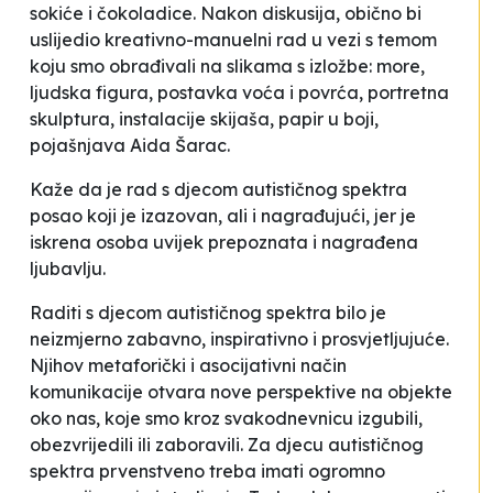
sokiće i čokoladice. Nakon diskusija, obično bi
uslijedio kreativno-manuelni rad u vezi s temom
koju smo obrađivali na slikama s izložbe: more,
ljudska figura, postavka voća i povrća, portretna
skulptura, instalacije skijaša, papir u boji,
pojašnjava Aida Šarac
.
Kaže da je rad s djecom autističnog spektra
posao koji je
izazovan, ali i nagrađujući, jer je
iskrena osoba uvijek prepoznata i nagrađena
ljubavlju
.
Raditi s djecom autističnog spektra bilo je
neizmjerno zabavno, inspirativno i prosvjetljujuće.
Njihov metaforički i asocijativni način
komunikacije otvara nove perspektive na objekte
oko nas, koje smo kroz svakodnevnicu izgubili,
obezvrijedili ili zaboravili. Za djecu autističnog
spektra prvenstveno treba imati ogromno