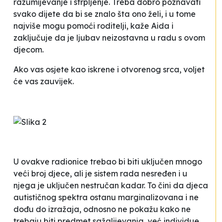
razumijevanje i strpljenje. Treba dobro poznavati
svako dijete da bi se znalo šta ono želi, i u tome
najviše mogu pomoći roditelji,
kaže Aida i
zaključuje da je
ljubav neizostavna u radu s ovom
djecom.
Ako vas osjete kao iskrene i otvorenog srca, voljet
će vas zauvijek.
U ovakve radionice trebao bi biti uključen mnogo
veći broj djece, ali je sistem rada nesređen i u
njega je uključen nestručan kadar. To čini da djeca
autističnog spektra ostanu marginalizovana i ne
dođu do izražaja, odnosno ne pokažu kako ne
trebaju biti predmet sažalijevanja, već individue