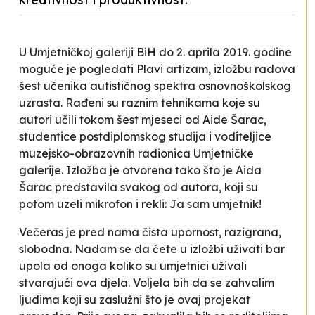
U Umjetničkoj galeriji BiH do 2. aprila 2019. godine
moguće je pogledati
Plavi artizam
, izložbu radova
šest učenika autističnog spektra osnovnoškolskog
uzrasta. Rađeni su raznim tehnikama koje su
autori učili tokom šest mjeseci od Aide Šarac,
studentice postdiplomskog studija i voditeljice
muzejsko-obrazovnih radionica Umjetničke
galerije. Izložba je otvorena tako što je Aida
Šarac predstavila svakog od autora, koji su
potom uzeli mikrofon i rekli:
Ja sam umjetnik!
Večeras je pred nama čista upornost, razigrana,
slobodna. Nadam se da ćete u izložbi uživati bar
upola od onoga koliko su umjetnici uživali
stvarajući ova djela. Voljela bih da se zahvalim
ljudima koji su zaslužni što je ovaj projekat