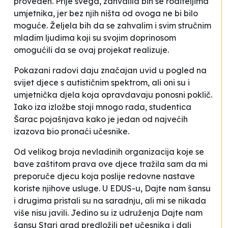
proveden. Prije svega, zahvalila bih se roditeljima
umjetnika, jer bez njih ništa od ovoga ne bi bilo
moguće. Željela bih da se zahvalim i svim stručnim
mladim ljudima koji su svojim doprinosom
omogućili da se ovaj projekat realizuje.
Pokazani radovi daju značajan uvid u pogled na
svijet djece s autističnim spektrom, ali oni su i
umjetnička djela koja opravdavaju ponosni poklič.
Iako iza izložbe stoji mnogo rada, studentica
Šarac pojašnjava kako je jedan od najvećih
izazova bio pronaći učesnike.
Od velikog broja nevladinih organizacija koje se
bave zaštitom prava ove djece tražila sam da mi
preporuče djecu koja poslije redovne nastave
koriste njihove usluge. U
EDUS-u, Dajte nam šansu
i drugima pristali su na saradnju, ali mi se nikada
više nisu javili. Jedino su iz udruženja
Dajte nam
šansu Stari grad
predložili pet učesnika i dali