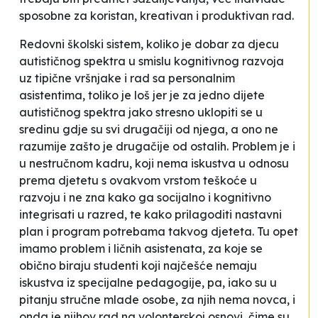
sposobne za koristan, kreativan i produktivan rad.
Redovni školski sistem, koliko je dobar za djecu
autističnog spektra u smislu kognitivnog razvoja
uz tipične vršnjake i rad sa personalnim
asistentima, toliko je loš jer je za jedno dijete
autističnog spektra jako stresno uklopiti se u
sredinu gdje su svi drugačiji od njega, a ono ne
razumije zašto je drugačije od ostalih. Problem je i
u nestručnom kadru, koji nema iskustva u odnosu
prema djetetu s ovakvom vrstom teškoće u
razvoju i ne zna kako ga socijalno i kognitivno
integrisati u razred, te kako prilagoditi nastavni
plan i program potrebama takvog djeteta. Tu opet
imamo problem i ličnih asistenata, za koje se
obično biraju studenti koji najčešće nemaju
iskustva iz specijalne pedagogije, pa, iako su u
pitanju stručne mlade osobe, za njih nema novca, i
onda je njihov rad na volonterskoj osnovi, čime su