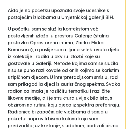
Aida je na početku upoznala svoje učesnike s
postojećim izložbama u Umjetničkoj galeriji BiH.
U početku sam se služila kontekstom već
postavljenih izložbi u prostoru Galerije (stalna
postavka
Oprostorena intima
, Zbirka Mirka
Komosara), a poslije sam ciljano selektovala djela
iz kolekcije i radila u okviru izložbi koje su
gostovale u Galeriji. Metode kojima sam se služila
nisu se puno razlikovale od onih kojima se koristim
s tipičnom djecom. U interpretacijskom smislu, rad
sam prilagodila djeci iz autističnog spektra. Svaka
radionica imala je različitu tematiku i različite
likovne medije, ali je struktura uvijek bila ista, s
obzirom na rutinu koju djeca iz spektra preferiraju.
Radionice bi započinjale vježbama disanja u
pokretu: napravili bismo kolonu koju sam
predvodila; uz kretanje, s udahom, podizali bismo