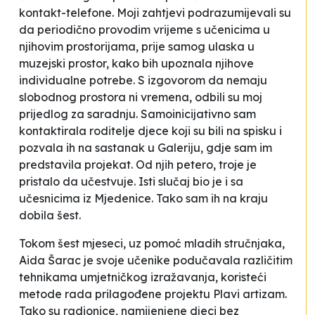
kontakt-telefone. Moji zahtjevi podrazumijevali su
da periodično provodim vrijeme s učenicima u
njihovim prostorijama, prije samog ulaska u
muzejski prostor, kako bih upoznala njihove
individualne potrebe. S izgovorom da nemaju
slobodnog prostora ni vremena, odbili su moj
prijedlog za saradnju.
Samoinicijativno sam
kontaktirala roditelje djece koji su bili na spisku i
pozvala ih na sastanak u Galeriju, gdje sam im
predstavila projekat. Od njih petero, troje je
pristalo da učestvuje. Isti slučaj bio je i sa
učesnicima iz
Mjedenice
. Tako sam ih na kraju
dobila šest.
Tokom šest mjeseci, uz pomoć mladih stručnjaka,
Aida Šarac je svoje učenike podučavala različitim
tehnikama umjetničkog izražavanja, koristeći
metode rada prilagođene projektu
Plavi artizam
.
Tako su radionice, namijenjene djeci bez