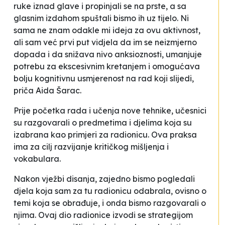
ruke iznad glave i propinjali se na prste, a sa
glasnim izdahom spuštali bismo ih uz tijelo. Ni
sama ne znam odakle mi ideja za ovu aktivnost,
ali sam već prvi put vidjela da im se neizmjerno
dopada i da snižava nivo anksioznosti, umanjuje
potrebu za ekscesivnim kretanjem i omogućava
bolju kognitivnu usmjerenost na rad koji slijedi
,
priča Aida Šarac
.
Prije početka rada i učenja nove tehnike, učesnici
su razgovarali o predmetima i djelima koja su
izabrana kao primjeri za radionicu. Ova praksa
ima za cilj razvijanje kritičkog mišljenja i
vokabulara.
Nakon vježbi disanja, zajedno bismo pogledali
djela koja sam za tu radionicu odabrala, ovisno o
temi koja se obrađuje, i onda bismo razgovarali o
njima. Ovaj dio radionice izvodi se strategijom