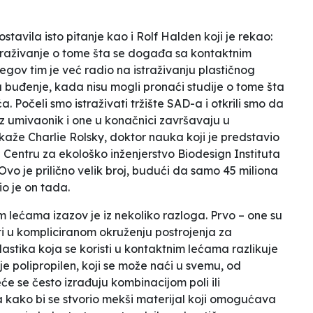
tavila isto pitanje kao i Rolf Halden koji je rekao:
istraživanje o tome šta se događa sa kontaktnim
egov tim je već radio na istraživanju plastičnog
a buđenje
, kada nisu mogli pronaći studije o tome šta
ća.
Počeli smo istraživati ​​tržište SAD-a i otkrili smo da
iz umivaonik i one u konačnici završavaju u
 kaže Charlie Rolsky, doktor nauka koji je predstavio
 Centru za ekološko inženjerstvo Biodesign Instituta
Ovo je prilično velik broj, budući da samo 45 miliona
io je on tada.
 lećama izazov je iz nekoliko razloga. Prvo – one su
ti u kompliciranom okruženju postrojenja za
astika koja se koristi u kontaktnim lećama razlikuje
e polipropilen, koji se može naći u svemu, od
će se često izrađuju kombinacijom poli ili
ra kako bi se stvorio mekši materijal koji omogućava