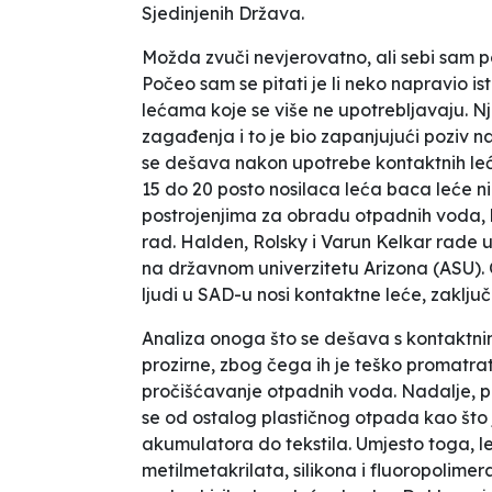
Sjedinjenih Država.
Možda zvuči nevjerovatno, ali sebi sam pos
Počeo sam se pitati je li neko napravio 
lećama koje se više ne upotrebljavaju.
Nj
zagađenja i to je bio zapanjujući
poziv n
se dešava nakon upotrebe kontaktnih le
15 do 20 posto nosilaca leća baca leće n
postrojenjima za obradu otpadnih voda
,
rad. Halden, Rolsky i Varun Kelkar rade u
na državnom univerzitetu Arizona (ASU).
ljudi u SAD-u nosi kontaktne leće,
zaključ
Analiza onoga što se dešava s kontaktnim
prozirne, zbog čega ih je teško promatra
pročišćavanje otpadnih voda. Nadalje, pl
se od ostalog plastičnog otpada kao što j
akumulatora do tekstila. Umjesto toga, le
metilmetakrilata, silikona i fluoropolime