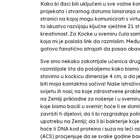
Kako bi đaci bili uključeni u sve važne k
projekata i stvarnog datuma lansiranja o
stranici na kojoj mogu komunicirati s vir
to iskustvo razvijaju ključne vještine 21. s
kreativnost. Za
Kocke u svemiru
čula sam
koja mi je poslala link
da razmislim
. Među
gotovo fanatično istrajati da posao obavim
Sve smo nekako
zakotrljale
učenica drug
razmišljale šta da pošaljemo kako bismo 
stavimo u kockicu dimenzije 4 cm, a da je 
biti moja kontaktna sočiva! Naše istraživa
svijetu ih nosi; na koje zdravstvene probl
na Zemlji prikladne za nošenje i u svemir
koje bismo
bacili
u svemir; hoće li se slom
završiti ti dijelovi; da li bi razgradnja po
upotrebu na Zemlji; da li bi bakterije koj
hoće li DNA kod proteina i suza na leći 
(ACS) procjenjuje da se svake godine ba