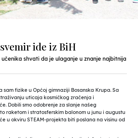
 svemir ide iz BiH
učenika shvati da je ulaganje u znanje najbitnija
a sam fizike u Općoj gimnaziji Bosanska Krupa. Sa
traživanju uticaja kosmičkog zračenja i
će. Dobili smo odobrenje za slanje našeg
i to raketom i stratosferskim balonom u junu i augustu
e u okviru STEAM-projekta biti poslana na visinu od