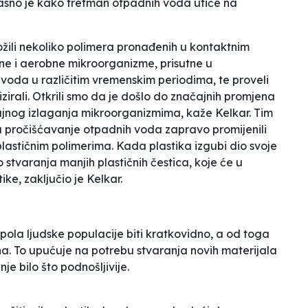
ejasno je kako tretman otpadnih voda utiče na
 izložili nekoliko polimera pronađenih u kontaktnim
 i aerobne mikroorganizme, prisutne u
voda u različitim vremenskim periodima, te proveli
zirali.
Otkrili smo da je došlo do značajnih promjena
ajnog izlaganja mikroorganizmima
, kaže Kelkar. Tim
za pročišćavanje otpadnih voda zapravo promijenili
plastičnim polimerima.
Kada plastika izgubi dio svoje
do stvaranja manjih plastičnih čestica, koje će u
tike
, zaključio je Kelkar.
pola ljudske populacije biti kratkovidno, a od toga
a. To upućuje na potrebu stvaranja novih materijala
je bilo što podnošljivije.