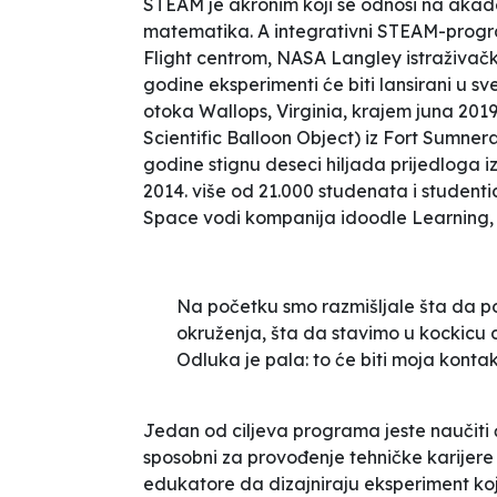
STEAM je akronim koji se odnosi na akadem
matematika. A integrativni STEAM-prog
Flight centrom, NASA Langley istraživač
godine eksperimenti će biti lansirani u s
otoka Wallops, Virginia, krajem juna 201
Scientific Balloon Object) iz Fort Sumne
godine stignu deseci hiljada prijedloga i
2014. više od 21.000 studenata i studentica
Space
vodi kompanija idoodle Learning,
Na početku smo razmišljale šta da p
okruženja, šta da stavimo u kockicu di
Odluka je pala: to će biti moja konta
Jedan od ciljeva programa jeste naučiti đa
sposobni za provođenje tehničke karijere 
edukatore da dizajniraju eksperiment koji