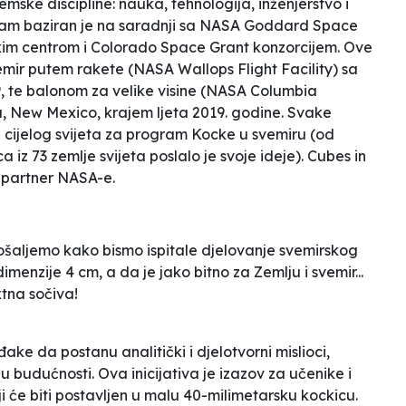
ske discipline: nauka, tehnologija, inženjerstvo i
ram baziran je na saradnji sa NASA Goddard Space
kim centrom i Colorado Space Grant konzorcijem. Ove
vemir putem rakete (NASA Wallops Flight Facility) sa
9, te balonom za velike visine (NASA Columbia
ra, New Mexico, krajem ljeta 2019. godine. Svake
z cijelog svijeta za program
Kocke u svemiru
(od
 iz 73 zemlje svijeta poslalo je svoje ideje).
Cubes in
 partner NASA-e.
ošaljemo kako bismo ispitale djelovanje svemirskog
menzije 4 cm, a da je jako bitno za Zemlju i svemir...
ktna sočiva!
ke da postanu analitički i djelotvorni mislioci,
u budućnosti. Ova inicijativa je izazov za učenike i
 će biti postavljen u malu 40-milimetarsku kockicu.