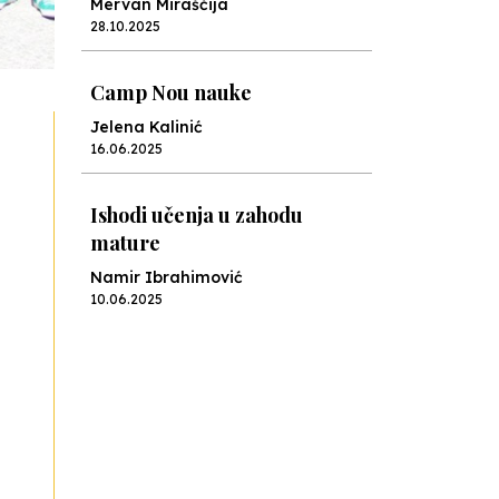
Mervan Miraščija
28.10.2025
Camp Nou nauke
Jelena Kalinić
16.06.2025
Ishodi učenja u zahodu
mature
Namir Ibrahimović
10.06.2025
Kraj školske godine, fotofiniš
Anes Osmić
04.06.2025
Reformar’s Coming