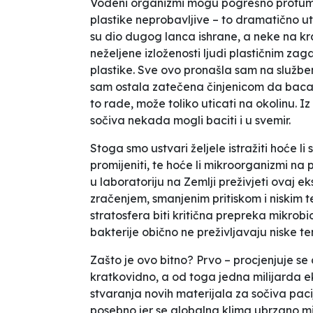
Vodeni organizmi mogu pogrešno protuma
plastike neprobavljive – to dramatično ut
su dio dugog lanca ishrane, a neke na kr
neželjene izloženosti ljudi plastičnim za
plastike. Sve ovo pronašla sam na služb
sam ostala zatečena činjenicom da bacanj
to rade, može toliko uticati na okolinu. Iz
sočiva nekada mogli
baciti
i u svemir.
Stoga smo ustvari željele istražiti hoće li
promijeniti, te hoće li mikroorganizmi na 
u laboratoriju na Zemlji preživjeti ovaj e
zračenjem, smanjenim pritiskom i niskim 
stratosfera biti kritična prepreka mikrobi
bakterije obično ne preživljavaju niske te
Zašto je ovo bitno? Prvo – procjenjuje se
kratkovidno, a od toga jedna milijarda 
stvaranja novih materijala za sočiva pacij
posebno jer se globalna klima ubrzano mij