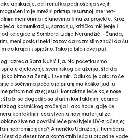
orake aplikacije, od trenutka podnošenja svojih
mogućen im je mrežni pristup resursnoj internet-
tualnim mentorima i članovima tima za projekte. Kroz
toljeća: komunikaciju, saradnju, kritičko mišljenje i
 od kolegice iz Sombora Lidije Nerandžić – Čanda,
tim, meni poslati neki izazov da razmislim znači da ću
 do kraja i uspješno. Tako je bilo i ovaj put.
og razreda Sara Nuhić i ja. Na početku smo
ispitale djelovanje svemirskog okruženja, šta da
jako bitno za Zemlju i svemir... Odluka je pala: to će
nje o sočivima počelo je pitanjima koliko ljudi u
eme pritom nailaze; jesu li kontaktne leće koje nose
u; šta bi se dogodilo sa starim kontaktnim lećama
iti zbog kosmičkog zračenja i, ako hoće, gdje će
limera kontaktnih leća stvorila novi materijal za
e obično žive na površini leće preživjele UV-zračenje;
ostati nepromijenjena? Američko Udruženju hemičara
ci šest do deset tona kontaktnih leća u otpadne vode