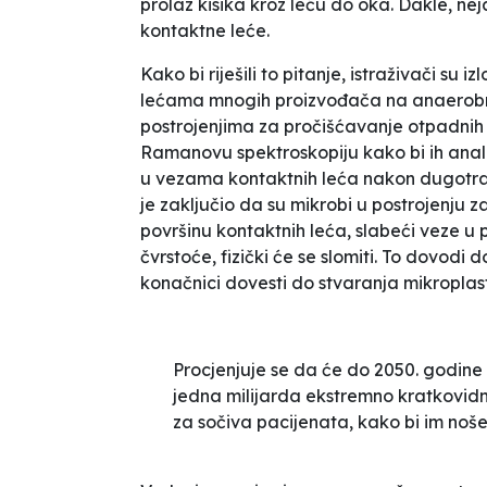
prolaz kisika kroz leću do oka. Dakle, n
kontaktne leće.
Kako bi riješili to pitanje, istraživači su
lećama mnogih proizvođača na anaerobne
postrojenjima za pročišćavanje otpadnih 
Ramanovu spektroskopiju
kako bi ih anali
u vezama kontaktnih leća nakon dugotr
je zaključio da su mikrobi u postrojenju 
površinu kontaktnih leća, slabeći veze u 
čvrstoće, fizički će se slomiti. To dovodi 
konačnici dovesti do stvaranja mikroplas
Procjenjuje se da će do 2050. godine 
jedna milijarda ekstremno kratkovidn
za sočiva pacijenata, kako bi im nošen