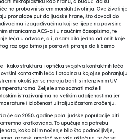
čiti mikroplastiku kao hranu, a budući da su
iče na probavni sistem morskih životinja. Ove životinje
aju pronalaze put do ljudske hrane, što dovodi do
gađivačima i zagađivačima koji se lijepe na površine
enim stranicama ACS-a i u naučnim časopisima, te
e leća u odvode, a i ja sam bila jedna od onih koje
 tog razloga bitno je postaviti pitanje da li bismo
 se i kako struktura i optička svojstva kontaktnih leća
površini kontaktnih leća i otopina u kojoj se pohranjuju
kstremni okoliš jer se moraju
boriti
s intenzivnim UV-
temperaturama. Željele smo saznati može li
ološkim istraživanjima na velikim udaljenostima jer
mperature i izloženost ultraljubičastom zračenju.
 da će do 2050. godine pola ljudske populacije biti
ekstremno kratkovidna. To upućuje na potrebu
enata, kako bi im nošenje bilo što podnošljivije,
enja, ozonski omotač sve više oštećuje, te će se