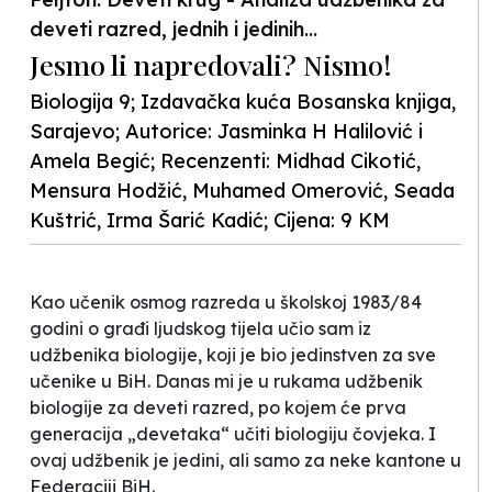
deveti razred, jednih i jedinih...
Jesmo li napredovali? Nismo!
Biologija 9; Izdavačka kuća Bosanska knjiga,
Sarajevo; Autorice: Jasminka H Halilović i
Amela Begić; Recenzenti: Midhad Cikotić,
Mensura Hodžić, Muhamed Omerović, Seada
Kuštrić, Irma Šarić Kadić; Cijena: 9 KM
Kao učenik osmog razreda u školskoj 1983/84
godini o građi ljudskog tijela učio sam iz
udžbenika biologije, koji je bio jedinstven za sve
učenike u BiH. Danas mi je u rukama udžbenik
biologije za deveti razred, po kojem će prva
generacija „devetaka“ učiti biologiju čovjeka. I
ovaj udžbenik je jedini, ali samo za neke kantone u
Federaciji BiH.