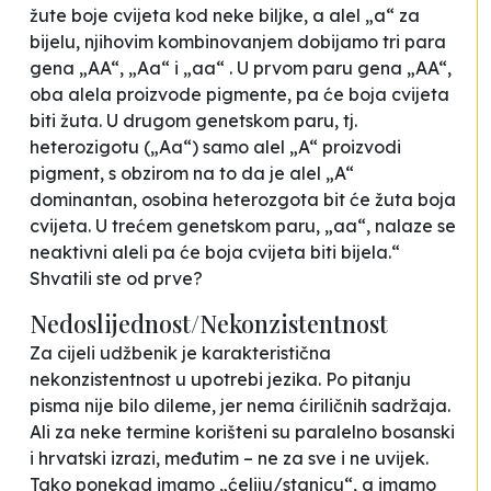
žute boje cvijeta kod neke biljke, a alel „a“ za
bijelu, njihovim kombinovanjem dobijamo tri para
gena „AA“, „Aa“ i „aa“ . U prvom paru gena „AA“,
oba alela proizvode pigmente, pa će boja cvijeta
biti žuta. U drugom genetskom paru, tj.
heterozigotu („Aa“) samo alel „A“ proizvodi
pigment, s obzirom na to da je alel „A“
dominantan, osobina heterozgota bit će žuta boja
cvijeta. U trećem genetskom paru, „aa“, nalaze se
neaktivni aleli pa će boja cvijeta biti bijela.“
Shvatili ste od prve?
Nedoslijednost/Nekonzistentnost
Za cijeli udžbenik je karakteristična
nekonzistentnost u upotrebi jezika. Po pitanju
pisma nije bilo dileme, jer nema ćiriličnih sadržaja.
Ali za neke termine korišteni su paralelno bosanski
i hrvatski izrazi, međutim – ne za sve i ne uvijek.
Tako ponekad imamo „ćeliju/stanicu“, a imamo