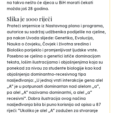
na takvo nešto će djeca u BiH morati čekati
možda još 28 godina.
Slika je 1000 riječi
Prateći smjernice iz Nastavnog plana i programa,
autorice su sadržaj udžbenika podijelile na cjeline,
pa nakon Uvoda slijede: Genetika, Evolucija,
Nauka o čovjeku, Čovjek i životna sredina i
Biološko porijeklo i promjenljivost ljudske vrste.
Posebno se cjelina o genetici ističe dominacijom
teksta, lošim ilustracijama i objašnjenjima koja su
ponekad za nivou za studente biologije kao kod
objašnjenja dominantno-recesivnog tipa
nasljeđivanja: „U jednoj vrsti interakcije gena alel
„A“ je u potpunosti dominantan nad alelom „a“,
pa alel „A“ nazivamo dominantni, a alel „a“
recesivni“. Dobra ilustracija ovog načina
nasljeđivanja bila bi puno korisnija od opisa u 87
riječi: “Ukoliko je alel „A“ zadužen za stvaranje