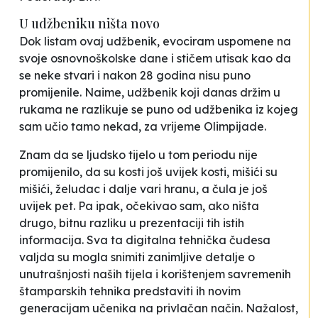
U udžbeniku ništa novo
Dok listam ovaj udžbenik, evociram uspomene na
svoje osnovnoškolske dane i stičem utisak kao da
se neke stvari i nakon 28 godina nisu puno
promijenile. Naime, udžbenik koji danas držim u
rukama ne razlikuje se puno od udžbenika iz kojeg
sam učio tamo nekad, za vrijeme Olimpijade.
Znam da se ljudsko tijelo u tom periodu nije
promijenilo, da su kosti još uvijek kosti, mišići su
mišići, želudac i dalje vari hranu, a čula je još
uvijek pet. Pa ipak, očekivao sam, ako ništa
drugo, bitnu razliku u prezentaciji tih istih
informacija. Sva ta digitalna tehnička čudesa
valjda su mogla snimiti zanimljive detalje o
unutrašnjosti naših tijela i korištenjem savremenih
štamparskih tehnika predstaviti ih novim
generacijam učenika na privlačan način. Nažalost,