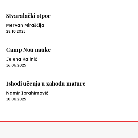
Stvaralački otpor
Mervan Miraščija
28.10.2025
Camp Nou nauke
Jelena Kalinić
16.06.2025
Ishodi učenja u zahodu mature
Namir Ibrahimović
10.06.2025
Kraj školske godine, fotofiniš
Anes Osmić
04.06.2025