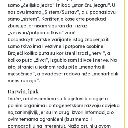
samo „ćelijsko jedro“ i nikad „staničnu jezgru“. U
naslovu imamo „Sistem/Sustav“, a u podnaslovu
samo „sistem“. Korištenje kose crte ponekad
zbunjuje jer nisam siguran da li izraz
„vezivno/potporno tkivo“ znači
bosansko/hrvatske varijante istog značenja ili
samo tkivo ima i vezivne i potporne osobine.
Brojeći koliko puta su korišteni izrazi „nervi“, a
koliko puta „živci“, izgubio sam i živce i nerve. Na
istoj stranici u jednom redu piše „menarha ili
mjesečnica“, a dvadeset redova niže „menarha ili
menstruacija“.
Darwin, ipak
Inače, adolescentima su ti dijelovi biologije o
polnim organima i ontogenetskom razvoju čovjeka
najzanimljiviji, jer su im drugi izvori informacija o
ovim temama ograničeni (izuzmemo li
pornografiju na interentu). Nažalost, ni u ovom