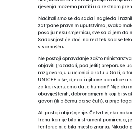
rješenja možemo pratiti u direktnom pre
Načitali smo se do sada i nagledali razn
zatrpane pravnim uputstvima, svako malo 
pošalju neku smjernicu, sve sa ciljem da n
Sadašnjost će doći na red tek kad se lek
stvarnošću.
Ne postoji opravdanje zašto ministarstva, 
objavili (razaslali, podijelili) preporuke
razgovaraju u učionici o ratu u Gazi, o t
UNICEF piše,
djeca i njihove porodice u k
za koji vjerujemo da je human? Nije da 
obaviještenih, dobronamjernih koji bi sva
govori
(ili o čemu da se
ćuti)
,
a prije toga
Ali postoji objašnjenje. Četvrt vijeka nak
trenutka nije bila instrument pomirenja, jer
teritorije nije bila mjesto znanja. Nikada 