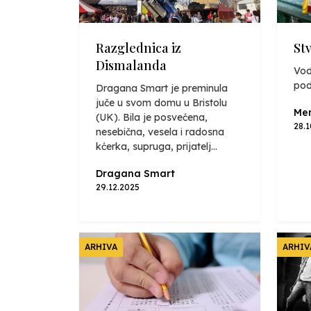
Razglednica iz
St
Dismalanda
Vod
pod
Dragana Smart je preminula
juče u svom domu u Bristolu
Mer
(UK). Bila je posvećena,
28.
nesebična, vesela i radosna
kćerka, supruga, prijatelj...
Dragana Smart
29.12.2025
ARHIVA
ARHIV