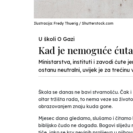
Ilustracija: Fredy Thuerig / Shutterstock.com
U školi O Gazi
Kad je nemoguće ćutat
Ministarstva, instituti i zavodi ćute j
ostanu neutralni, uvijek je za trećinu v
Škola se danas ne bavi stvarnošću. Čak 
oltar tržišta rada, to nema veze sa životo
obrazovanjem znaju kuda gone.
Mjesec dana gledamo, slušamo i čitamo k
biblijsko čudo ne događa. Bogovi sliježu
tiče, iako se krv nevinih prolijeva u njiho