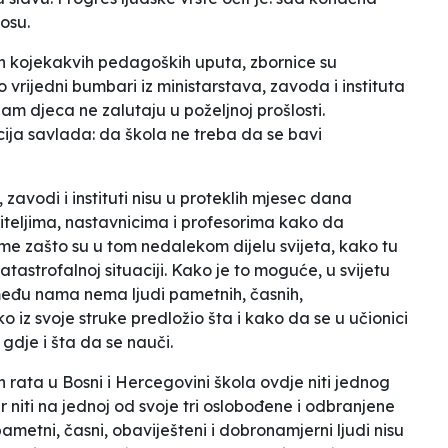
nosu.
ih kojekakvih pedagoških uputa, zbornice su
vrijedni bumbari iz ministarstava, zavoda i instituta
am djeca ne zalutaju u poželjnoj prošlosti.
cija savlada: da škola ne treba da se bavi
zavodi i instituti nisu u proteklih mjesec dana
 učiteljima, nastavnicima i profesorima kako da
ome zašto su u tom nedalekom dijelu svijeta, kako tu
atastrofalnoj situaciji
. Kako je to moguće, u svijetu
među nama nema ljudi pametnih, časnih,
ko iz svoje struke predložio šta i kako da se
u učionici
 gdje i šta da
se nauči
.
on rata u Bosni i Hercegovini škola ovdje niti jednog
 niti na jednoj od svoje tri
oslobođene
i
odbranjene
pametni, časni, obaviješteni i dobronamjerni ljudi nisu