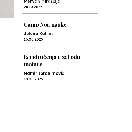
Mervan Miraščija
28.10.2025
Camp Nou nauke
Jelena Kalinić
16.06.2025
Ishodi učenja u zahodu
mature
Namir Ibrahimović
10.06.2025
Kraj školske godine, fotofiniš
Anes Osmić
04.06.2025
Reformar’s Coming