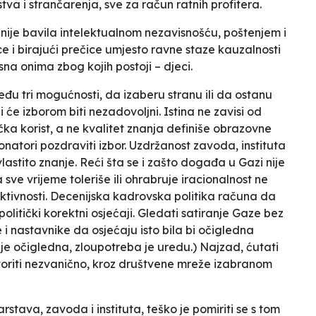
stva i strančarenja, sve za račun ratnih profitera.
 nije bavila intelektualnom nezavisnošću, poštenjem i
ce i birajući prečice umjesto ravne staze kauzalnosti
na onima zbog kojih postoji – djeci.
zmeđu tri mogućnosti, da izaberu stranu ili da ostanu
ji će izborom biti nezadovoljni. Istina ne zavisi od
ička korist, a ne kvalitet znanja definiše obrazovne
onatori pozdraviti izbor. Uzdržanost zavoda, instituta
vlastito znanje. Reći šta se i zašto događa u Gazi nije
a sve vrijeme toleriše ili ohrabruje iracionalnost ne
ektivnosti. Decenijska kadrovska politika računa da
politički korektni osjećaji. Gledati satiranje Gaze bez
 i nastavnike da osjećaju isto bila bi očigledna
ije očigledna, zloupotreba je uredu.) Najzad, ćutati
oriti nezvanično, kroz društvene mreže izabranom
arstava, zavoda i instituta, teško je pomiriti se s tom