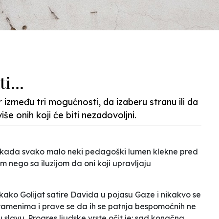
i...
er između tri mogućnosti, da izaberu stranu ili da
iše onih koji će biti nezadovoljni.
i kada svako malo neki pedagoški lumen klekne pred
m nego sa iluzijom da oni koji upravljaju
ako Golijat satire Davida u pojasu Gaze i nikakvo se
 ramenima i prave se da ih se patnja bespomoćnih ne
vu slavu. Progres ljudske vrste očit je: sad konačna