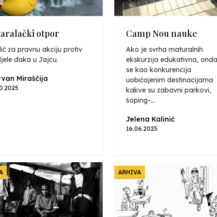
varalački otpor
Camp Nou nauke
ič za pravnu akciju protiv
Ako je svrha maturalnih
jele đaka u Jajcu.
ekskurzija edukativna, onda
se kao konkurencija
van Miraščija
uobičajenim destinacijama
10.2025
kakve su zabavni parkovi,
šoping-...
Jelena Kalinić
16.06.2025
A
ARHIVA