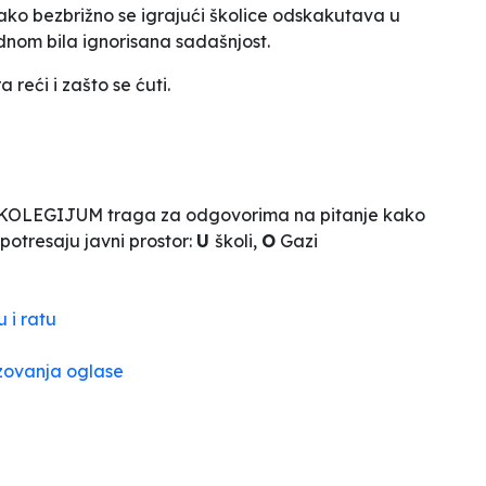
 kako bezbrižno se igrajući školice odskakutava u
ednom bila ignorisana sadašnjost.
 reći i zašto se ćuti.
 ŠKOLEGIJUM traga za odgovorima na pitanje kako
potresaju javni prostor:
U
školi,
O
Gazi
 i ratu
azovanja oglase