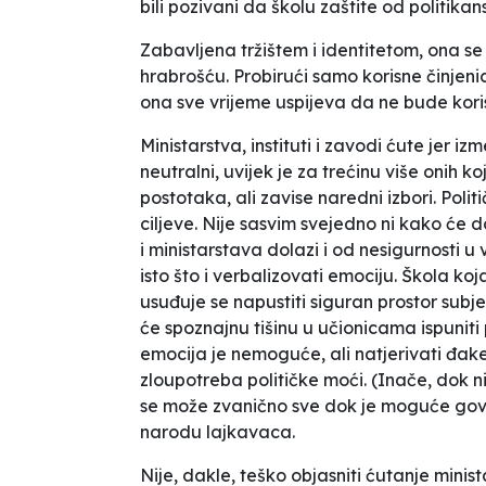
bili pozivani da školu zaštite od politikan
Zabavljena tržištem i identitetom, ona se
hrabrošću. Probirući samo korisne činjeni
ona sve vrijeme uspijeva da ne bude koris
Ministarstva, instituti i zavodi ćute jer i
neutralni, uvijek je za trećinu više onih ko
postotaka, ali zavise naredni izbori. Polit
ciljeve. Nije sasvim svejedno ni kako će d
i ministarstava dolazi i od nesigurnosti u 
isto što i verbalizovati emociju. Škola koj
usuđuje se napustiti siguran prostor subj
će spoznajnu tišinu u učionicama ispuniti 
emocija je nemoguće, ali natjerivati đake
zloupotreba političke moći. (Inače, dok n
se može zvanično sve dok je moguće gov
narodu lajkavaca.
Nije, dakle, teško objasniti ćutanje minist