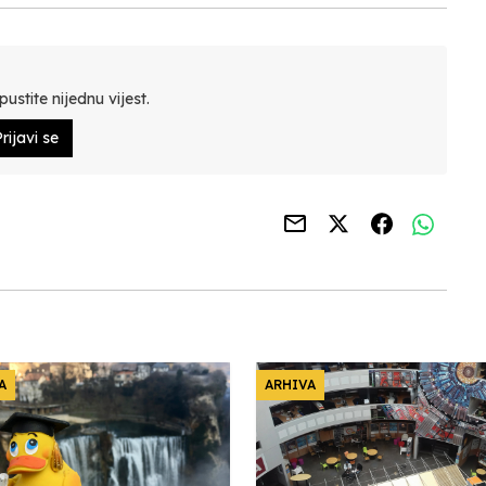
ustite nijednu vijest.
rijavi se
A
ARHIVA