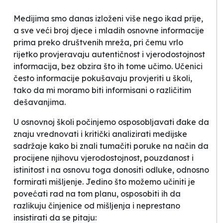
Medijima smo danas izloženi više nego ikad prije,
a sve veći broj djece i mladih osnovne informacije
prima preko društvenih mreža, pri čemu vrlo
rijetko provjeravaju autentičnost i vjerodostojnost
informacija, bez obzira što ih tome učimo. Učenici
često informacije pokušavaju provjeriti u školi,
tako da mi moramo biti informisani o različitim
dešavanjima.
U osnovnoj školi počinjemo osposobljavati đake da
znaju vrednovati i kritički analizirati medijske
sadržaje kako bi znali tumačiti poruke na način da
procijene njihovu vjerodostojnost, pouzdanost i
istinitost i na osnovu toga donositi odluke, odnosno
formirati mišljenje. Jedino što možemo učiniti je
povećati rad na tom planu, osposobiti ih da
razlikuju činjenice od mišljenja i neprestano
insistirati da se pitaju: