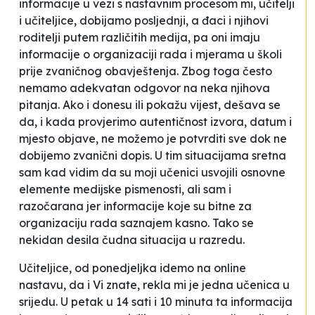
informacije u vezi s nastavnim procesom mi, učitelji
i učiteljice, dobijamo posljednji, a đaci i njihovi
roditelji putem različitih medija, pa oni imaju
informacije o organizaciji rada i mjerama u školi
prije zvaničnog obavještenja. Zbog toga često
nemamo adekvatan odgovor na neka njihova
pitanja. Ako i donesu ili pokažu vijest, dešava se
da, i kada provjerimo autentičnost izvora, datum i
mjesto objave, ne možemo je potvrditi sve dok ne
dobijemo zvanični dopis. U tim situacijama sretna
sam kad vidim da su moji učenici usvojili osnovne
elemente medijske pismenosti, ali sam i
razočarana jer informacije koje su bitne za
organizaciju rada saznajem kasno. Tako se
nekidan desila čudna situacija u razredu.
Učiteljice, od ponedjeljka idemo na online
nastavu, da i Vi znate
, rekla mi je jedna učenica u
srijedu. U petak u 14 sati i 10 minuta ta informacija