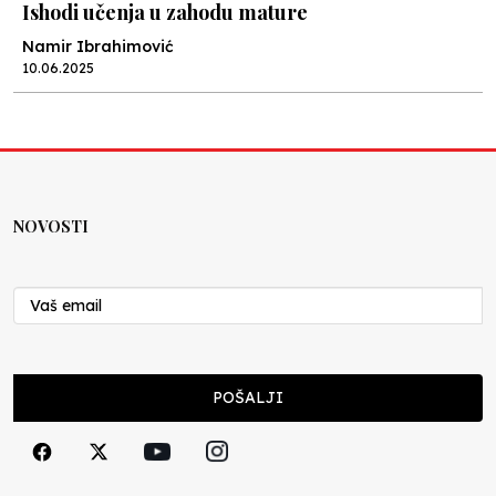
Ishodi učenja u zahodu mature
Namir Ibrahimović
10.06.2025
Kraj školske godine, fotofiniš
Anes Osmić
04.06.2025
NOVOSTI
Reformar’s Coming
Nenad Veličković
29.10.2024
Cuke i djeca
POŠALJI
Školegijum redakcija
06.12.2023