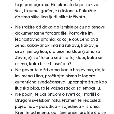
to je pornografija Holokausta koja izaziva
šok, traumu, gađenje i distancu. Prikažite
đacima slike lica ljudi, slike iz života.
Ne tražite od đaka da izmisle priču na osnovu
dokumentarne fotografije. Postavite im
jednostavna pitanja: kako je obučena ova
žena, kakav znak ima na rukavu, kakav je
izraz njenog lica, šta piše na klupi (samo za
Jevreje), zašto ona sedi na toj klupi, kako se
oseća, kako bi se ti osećala?
Ne govorite o žrtvama kao o brojevima, dajte
im imena i lica, pročitajte pisma iz logora,
autentična svedočanstva, upoznajte žrtve kao
ljudska bića, to je važna tačka za empatiju.
Ne počinjite čas pričom o svetskoj istoriji i o
Drugom svetskom ratu. Promenite redosled:
pojedinac – porodica – zajednica – istorija.
Krenite od imena, od lične priče, pratite šta se