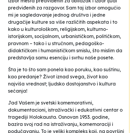
izbor mesta predviđenih za obilazak i izbor ljudi
predviđenih za razgovor. Sam taj
izbor
omogućio
mi je sagledavanje jednog društva i jedne
drugačije kulture sa više različitih aspekata i to
kako u kulturološkom, religijskom, kulturno-
istorijskom, socijalnom, urbanističkom, političkom,
pravnom – tako i u stručnom, pedagoško-
didaktičkom i humanističkom smislu, što mislim da
predstavlja samu esenciju i svrhu naše posete.
Šta je to što sam ponela kao poruku, kao suštinu,
kao predanje? Život iznad svega, život kao
najviša vrednost; ljudsko dostojanstvo i kultura
sećanja!
Jad Vašem je svetski komemorativni,
dokumentacioni, istraživački i edukativni centar o
tragediji Holokausta. Osnovan 1953. godine,
bazira svoj rad na istraživanju, komemoraciji i
podučavanju. To je veliki kompleks koji, na površini