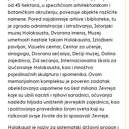
od 45 hektara, u specifičnom arhitektonskom i
botaničkom okruženju, povezuje objekte različite
namene. Pored najobimnije arhive i biblioteke, tu
je zgrada administracije i istraživanja, Istorijski
muzej Holokausta, Dvorana imena, Muzej
umetnosti nastale tokom Holokausta, Izložbeni
paviljon, Vizuelni centar, Centar za učenje,
sinagoga, Dvorana sećanja, Dečiji muzej, Dolina
zajednica, Zid sećanja, Internacionalna škola za
izučavanje Holokausta, kao i mnoštvo
pojedinačnih skulptura i spomenika. Ovom
memorijalnom kompleksu je poveren zadatak
obeležavanja uspomene na šest miliona Jevreja
koje su ubili nacisti i njihovi saradnici, očuvanja
nasleđa hiljada uništenih jevrejskih zajednica, kao
i poštovanja
pravednika
širom sveta koji su
rizikovali svoje živote da bi spasavali Jevreje.
Holokaust je naziv za sistematski državni progon i