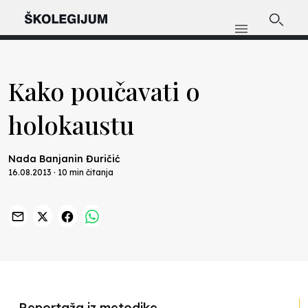
Kako poučavati o
holokaustu
Nada Banjanin Đuričić
16.08.2013 · 10 min čitanja
Previous
Nex
Reportaža iz metodike