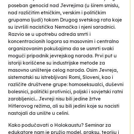
poseban genocid nad Jevrejima (u širem smislu,
nad različitim etničkim, verskim i političkim
grupama ljudi) tokom Drugog svetskog rata koje
su izvršili nacistička Nemačka i njeni saradnici.
Razvio se u upotrebu odreda smrti i
koncentracionih logora sa masovnim i centralno
organizovanim pokušajima da se usmrti svaki
mogući pripadnik jevrejskog naroda. Prvi put u
istoriji korišćene su industrijske metode za
masovno uništenje celog naroda. Osim Jevreja,
sistematski su istrebljivani Romi, Sloveni, kao i
različite društvene grupe: homoseksualci, duševni
bolesnici, politički protivnici, poljski i sovjetski ratni
zarobljenici... Jevreji nisu bili jedine žrtve
Hitlerovog režima, ali su bili jedini koje su nacisti
nastojali da unište u celini.
Kako podučavati o Holokaustu?
Seminar za
edukatore nam je pružio model, praksu, teoriju i