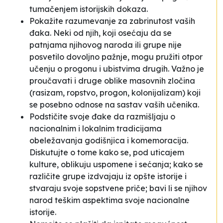
tumačenjem istorijskih dokaza.
Pokažite razumevanje za zabrinutost vaših
đaka. Neki od njih, koji osećaju da se
patnjama njihovog naroda ili grupe nije
posvetilo dovoljno pažnje, mogu pružiti otpor
učenju o progonu i ubistvima drugih. Važno je
proučavati i druge oblike masovnih zločina
(rasizam, ropstvo, progon, kolonijalizam) koji
se posebno odnose na sastav vaših učenika.
Podstičite svoje đake da razmišljaju o
nacionalnim i lokalnim tradicijama
obeležavanja godišnjica i komemoracija.
Diskutujte o tome kako se, pod uticajem
kulture, oblikuju uspomene i sećanja; kako se
različite grupe izdvajaju iz opšte istorije i
stvaraju svoje sopstvene priče; bavi li se njihov
narod teškim aspektima svoje nacionalne
istorije.