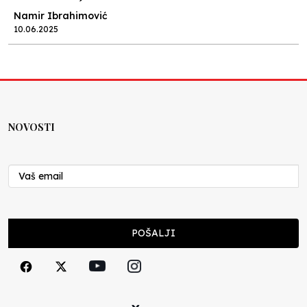
Namir Ibrahimović
10.06.2025
Kraj školske godine, fotofiniš
Anes Osmić
04.06.2025
NOVOSTI
Reformar’s Coming
Nenad Veličković
29.10.2024
Cuke i djeca
POŠALJI
Školegijum redakcija
06.12.2023
Francuski i može i ne može, ali turski može