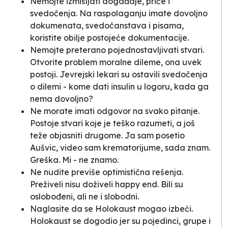
Nemojte izmišljati događaje, priče i
svedočenja. Na raspolaganju imate dovoljno
dokumenata, svedočanstava i pisama,
koristite obilje postojeće dokumentacije.
Nemojte preterano pojednostavljivati stvari.
Otvorite problem moralne dileme, ona uvek
postoji. Jevrejski lekari su ostavili svedočenja
o dilemi - kome dati insulin u logoru, kada ga
nema dovoljno?
Ne morate imati odgovor na svako pitanje.
Postoje stvari koje je teško razumeti, a još
teže objasniti drugome.
Ja sam posetio
Aušvic, video sam krematorijume, sada znam
.
Greška. Mi - ne znamo.
Ne nudite previše optimistična rešenja.
Preživeli nisu doživeli
happy end
. Bili su
oslobođeni, ali ne i slobodni.
Naglasite da se Holokaust mogao izbeći.
Holokaust se dogodio jer su pojedinci, grupe i