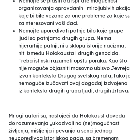
Nemojte se plašiti da ispitate mogućnost
organizovanja opravdanih i miroljubivih akcija
koje bi bile vezane za one probleme za koje su
zainteresovani vaši đaci.
Nemojte upoređivati patnje bilo koje grupe
ljudi sa patnjama drugih grupa. Nema
hijerarhije patnji, ni u sklopu istorije nacizma,
niti između Holokausta i drugih genocida.
Treba istinski razumeti opštu poruku. Kao što
nije moguće objasniti masovno ubisvo Jevreja
izvan konteksta Drugog svetskog rata, tako je
nemoguće izučavati ovaj događaj izdvojeno
iz konteksta drugih grupa ljudi, drugih žrtava.
Mnogi autori su, nastojeći da Holokaust dovedu
do razumevanja „ukazivali na (ne)mogućnost
življenja, mišljenja i pevanja u senci jednog
neuporedivog
istorijskog pada
, sa bremenom