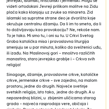
jevrejski, islamski, hrišćanski i jermenski. Mogu se
videti ortodoksni Jevreji prilikom molitve na Zidu
plača kako klanjaju uz zvuke sa minareta. Zid
islamski sa suprotne strane deo je dvorišta koje
okružuje centralnu džamiju. Da li im to smeta, da li
to doživljavaju kao provokaciju? Ne, rekoše nam.
To je tako. Mi smo tu, i oni su tu. U Crkvi Svetog
Groba katolička misa i pravoslavna liturgija
smenjuju se u par minuta, koliko da sveštenici uđu,
ili izađu. Na Maslinovoj gori – mnoštvo različitih
manastira, staro jevrejsko groblje i – Crkva svih
religija!
Sinagoge, džamije, pravoslavne crkve, katoličke
crkve, jermenske crkve – sve zajedno, na malom
prostoru, jedne do drugih. Najveće svetinje
svetskih religija, isto tako, jedne do drugih. A u
neposrednoj blizini, u zbijenim uličicama starog
grada – najveća rasprodaja vere, običaja i