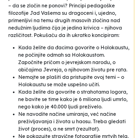
– da se zločin ne ponovi? Principi pedagoške
filozofije Jad Vašema su dragoceni i, ujedno,
primenljivi na temu drugih masovih zločina nad
nedužnim ljudima čija je jedina krivica – njihova
različitost. Pokušaću da ih ukratko koncipiram:
Kada želite da đacima govorite o Holokaustu,
ne počinjite odmah sa Holokaustom.
Započnite pričom o jevrejskom narodu, o
običajima Jevreja, o njihovom životu pre rata.
Nemojte se plašiti da pristupite ovoj temi – o
Holokaustu se može uspešno učiti.
Kada želite da govorite o strahotama logora,
ne bavite se time kako je 6 miliona ljudi umrlo,
nego kako je 40.000 ljudi preživelo.
Ne navodite načine umiranja, već načine
preživljavanja i života u haosu. Treba gledati
život (proces), a ne smrt (rezultat).
Ne pokazujte stravične fotografije mrtvih tela,