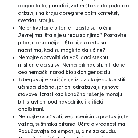
dogodilo toj porodici, zatim šta se događalo u
državi, i na kraju dosegnite opšti kontekst,
svetsku istoriju.
Ne prihvatajte pitanje – zašto su to činili
Jevrejima, šta nije u redu sa njima? Postavite
pitanje drugačije – Šta nije u redu sa
nacistima, kad su mogli to da učine?
Nemojte dozvoliti da vaši đaci steknu
mišljenje da su svi Nemci bili nacisti, niti da je
ceo nemački narod bio sklon genocidu.
Izbegavajte korišćenje izraza koje su koristili
učinioci zločina, jer oni odražavaju njihove
stavove. Izrazi kao
konačno rešenje
moraju
biti stavljeni pod navodnike i kritički
analizirani.
Nemojte osuđivati, već učenicima postavljajte
važna, suštinska pitanja. Učite o vrednostima.
Podučavajte za empatiju, a ne za osudu.