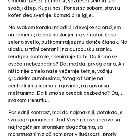
simbola. Deset, petnaest, šezdeset šekela. Za
svačiji džep. Kupi i nosi. Ponesi sa sobom, stavi u
kofer, deo svetinje, komadić religije...
Na svakom koraku mladići i devojke sa oružjem
na ramenu; dečak naslonjen na semafor, čeka
zeleno svetlo, puškomitraljez mu dotiče članak. Na
ulasku u tržni centar ili na autobusku stanicu
rendgen kontrole, skeniranje torbi. Da li smo se
osećali nebezbedno? Da, možda, prvog dana. Ali
ništa nije omelo naše večernje šetnje, vožnju
gradskim autobusima, fotografisanje na
centralnim ulicama i trgovima, razgovor sa
meštanima. Da li smo se osećali bezbedno? Da, u
svakom trenutku.
Poslednji kontrast, možda najsnažniji, dotakao je
svakoga ponaosob. Jad Vašem nas suočava sa
najtragičnijim istorijskim događajima, sa
monstruoznim zločinom protiv ljudskosti, protiv