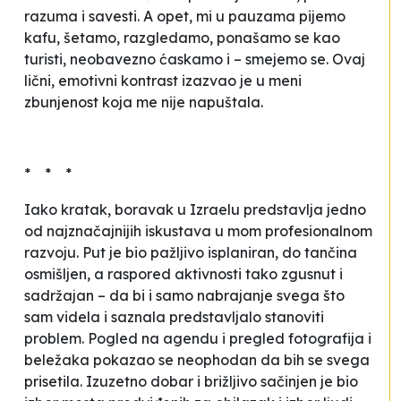
razuma i savesti. A opet, mi u pauzama pijemo
kafu, šetamo, razgledamo, ponašamo se kao
turisti, neobavezno ćaskamo i – smejemo se. Ovaj
lični, emotivni kontrast izazvao je u meni
zbunjenost koja me nije napuštala.
* * *
Iako kratak, boravak u Izraelu predstavlja jedno
od najznačajnijih iskustava u mom profesionalnom
razvoju. Put je bio pažljivo isplaniran, do tančina
osmišljen, a raspored aktivnosti tako zgusnut i
sadržajan – da bi i samo nabrajanje svega što
sam videla i saznala predstavljalo stanoviti
problem. Pogled na agendu i pregled fotografija i
beležaka pokazao se neophodan da bih se svega
prisetila. Izuzetno dobar i brižljivo sačinjen je bio