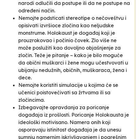
narodi odlučili da postupe ili da ne postupe na
određeni način.
Nemojte podsticati stereotipe o nečoveštvu
i
opisivati izvršioce zločina kao
neljudske
monstrume
. Holokaust je događaj koji je
prouzrokovao i počinio čovek.
Zlo
više ne
može poslužiti kao dovoljno objašnjenje za
zločin. Teže je pitanje – kako je bilo moguće
da obični muškarci i žene mogu učestvovati u
ubijanju nedužnih, običnih, muškaraca, žena i
dece.
Nemojte koristiti simulacije u kojima će se
učenici poistovećivati sa žrtvama ili sa
zločincima.
Izbegavajte opravdanja za poricanje
događaja iz prošlosti. Poricanje Holokausta je
ideološki motivisano. Namera onih koji
osporavaju istinitost događaja je da unesu
sumnju namernim iskrivljavanjem i pogrešnim