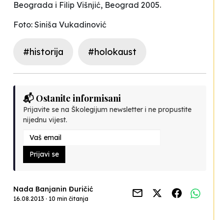
Beograda i
Filip Višnjić
, Beograd 2005.
Foto: Siniša Vukadinović
#historija
#holokaust
📬 Ostanite informisani
Prijavite se na Školegijum newsletter i ne propustite
nijednu vijest.
Prijavi se
Nada Banjanin Đuričić
16.08.2013 · 10 min čitanja