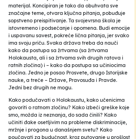
materijal. Koncipiran je tako da obuhvata sve
značajne teme, otvara ključna pitanja, pobuđuje
sopstveno preispitivanje. Ta svojevrsna škola je
istovremeno i podsećanje i opomena. Budi emocije
i uspavanu savest, pokreće lična pitanja, jer svako
ima svoju priču. Svaka država treba da nauči
kako da postupa sa žrtvama (sa žrtvama
Holokausta, ali i sa žrtvama svih drugih ratova i
ratnih zločina) i – kako da postupa sa učiniocima
zločina. Jedno je posao Prosvete, drugo Istorijske
nauke, a treće – Države, Pravosuđa i Pravde.
Jedni bez drugih ne mogu.
Kako podučavati o Holokaustu, kako učenicima
govoriti o ratnom zločinu?
Kako izbeći greške koje
smo, možda iz neznanja, do sada činili? Kako
učiniti đake osetljivim na probleme diskriminacije,
mržnje i progona u današnjem svetu? Kako
poučavati za budućnost, kroz putovanje u prošlost