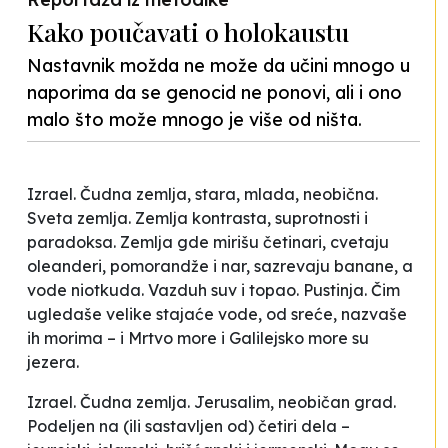
Kako poučavati o holokaustu
Nastavnik možda ne može da učini mnogo u
naporima da se genocid ne ponovi, ali i ono
malo što može mnogo je više od ništa.
Izrael. Čudna zemlja, stara, mlada, neobična.
Sveta zemlja. Zemlja kontrasta, suprotnosti i
paradoksa. Zemlja gde mirišu četinari, cvetaju
oleanderi, pomorandže i nar, sazrevaju banane, a
vode niotkuda. Vazduh suv i topao. Pustinja. Čim
ugledaše velike stajaće vode, od sreće, nazvaše
ih morima – i Mrtvo more i Galilejsko more su
jezera.
Izrael. Čudna zemlja. Jerusalim, neobičan grad.
Podeljen na (ili sastavljen od) četiri dela –