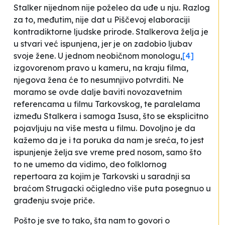
Stalker nijednom nije poželeo da uđe u nju. Razlog
za to, međutim, nije dat u Piščevoj elaboraciji
kontradiktorne ljudske prirode. Stalkerova želja je
u stvari već ispunjena, jer je on zadobio ljubav
svoje žene. U jednom neobičnom monologu,
[4]
izgovorenom pravo u kameru, na kraju filma,
njegova žena će to nesumnjivo potvrditi. Ne
moramo se ovde dalje baviti novozavetnim
referencama u filmu Tarkovskog, te paralelama
između Stalkera i samoga Isusa, što se eksplicitno
pojavljuju na više mesta u filmu. Dovoljno je da
kažemo da je i ta poruka da nam je sreća, to jest
ispunjenje želja sve vreme pred nosom, samo što
to ne umemo da vidimo, deo folklornog
repertoara za kojim je Tarkovski u saradnji sa
braćom Strugacki očigledno više puta posegnuo u
građenju svoje priče.
Pošto je sve to tako, šta nam to govori o