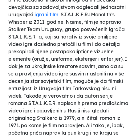
devojčica sa zadovoljstvom odgledali jednosatni
urugvajski
igrani film
S.T.A.L.K.E.R.: Monolith’s
Whisper
iz 2011. godine. Naime, film je napravio
Stalker Team Uruguay, grupa posvećenih igrača
S.T.A.L.K.E.R.-a, koji su narativ iz svoje omiljene
video igre dosledno pretočili u film i do detalja
prekopirali njene postapokaliptične vizuelne
elemente (oružje, uniforme, eksterijer i enterijer). I
dok je za ukrajinske kreatore sasvim jasno da su
se u pravljenju video igre sasvim naslonili na više
decenija star sovjetski film, moguće je da filmski
entuzijasti iz Urugvaja film Tarkovskog nisu ni
videli. Takođe je verovatno i da autori serije
romana S.T.A.L.K.E.R. napisanih prema predlošcima
video igre i objavljenih u Rusiji nisu gledali
originalnog
Stalkera
iz 1979, a ni čitali roman iz
1971. po kome je film napravljen. Ali tako je, ipak,
početna priča napravila pun krug i na kraju se