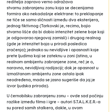
reditelja zapravo verno odražava
stvarnu
zabranjenu zonu
koja se decenijama
formira oko nekadašnje elektrane: to preklapanje
ne tiče se samo sličnosti između dva eksterijera,
jednog fiktivnog (Tarkovski je, recimo, bojio
stvarno lišće da bi dobio intenzitet zelene boje koji
je odgovarao njegovoj zamisli) i drugog realnog
(gde je intenzitet boja u prirodi posledica
zračenja); jednako su nevidljive i opasnosti koje
prete ljudima koji se zateknu u
zoni
(istina, u
realnom ambijentu
zabranjene zone,
reč je o,
naravno, nevidljivoj radijaciji; dok je opasnost u
izmaštanom ambijentu
zone
ostala ipak
neodređena, mada se jasno sugeriše da joj je
izvor ljudska priroda).
U černobilsku
zabranjenu zonu
– ovde sad počinju
razlike između filma i igre – autori S.T.A.L.K.E.R.-a
su pored samih stalkera, dakle, u ovom