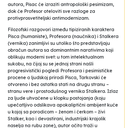
autora, Pisac će izraziti antropološki pesimizam,
dok će Profesor oteloviti sve razloge za
protivprosvetiteljski antimodernizam.
Filozofski razgovori između tipiziranih karaktera
Pisca (humaniste), Profesora (naučnika) i Stalkera
(vernika) zanimljivi su utoliko što predstavljaju
obračun autora sa dominantnim narativima koji
oblikuju moderni svet: u tom intelektualnom
sukobu, na čijoj su se jednoj strani našli
progresivistički pogledi Profesora i pesimističke
procene o ljudskoj prirodi Pisca, Tarkovski će
otvoreno i bez ostatka stati na drugu stranu –
stranu vere i prostodušnog vernika Stalkera. Izlaz
za ljude uhvaćene u klopku postojanja (koju
upečatljivo odslikava apokaliptični ambijent kuće
u kojoj sa porodicom – ženom i ćerkom – živi
Stalker, kao i devastirani, industrijski krajolik
naselja na rubu
zone
), autor očito traži u