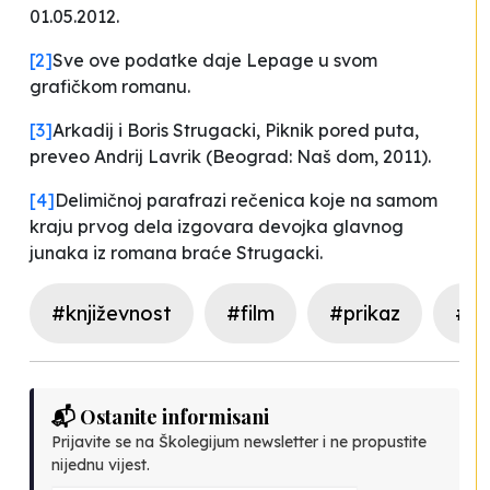
01.05.2012.
[2]
Sve ove podatke daje Lepage u svom
grafičkom romanu.
[3]
Arkadij i Boris Strugacki,
Piknik pored puta
,
preveo Andrij Lavrik (Beograd: Naš dom, 2011).
[4]
Delimičnoj parafrazi rečenica koje na samom
kraju prvog dela izgovara devojka glavnog
junaka iz romana braće Strugacki.
#književnost
#film
#prikaz
#ek
📬 Ostanite informisani
Prijavite se na Školegijum newsletter i ne propustite
nijednu vijest.