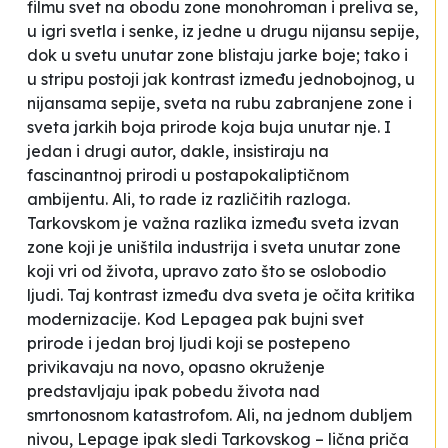
filmu svet na obodu
zone
monohroman i preliva se,
u igri svetla i senke, iz jedne u drugu nijansu sepije,
dok u svetu unutar
zone
blistaju jarke boje; tako i
u stripu postoji jak kontrast između jednobojnog, u
nijansama sepije, sveta na rubu
zabranjene zone
i
sveta jarkih boja prirode koja buja unutar nje. I
jedan i drugi autor, dakle, insistiraju na
fascinantnoj prirodi u postapokaliptičnom
ambijentu. Ali, to rade iz različitih razloga.
Tarkovskom je važna razlika između sveta izvan
zone koji je uništila industrija i sveta unutar zone
koji vri od života, upravo zato što se oslobodio
ljudi. Taj kontrast između dva sveta je očita kritika
modernizacije. Kod Lepagea pak bujni svet
prirode i jedan broj ljudi koji se postepeno
privikavaju na novo, opasno okruženje
predstavljaju ipak pobedu života nad
smrtonosnom katastrofom. Ali, na jednom dubljem
nivou, Lepage ipak sledi Tarkovskog – lična priča