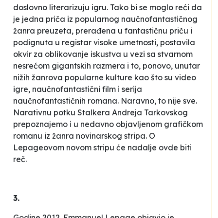
doslovno literarizuju igru. Tako bi se moglo reći da
je jedna priča iz popularnog naučnofantastičnog
žanra preuzeta, prerađena u fantastičnu priču i
podignuta u registar
visoke
umetnosti, postavila
okvir za oblikovanje iskustva u vezi sa stvarnom
nesrećom gigantskih razmera i to, ponovo, unutar
nižih žanrova popularne kulture kao što su video
igre, naučnofantastični film i serija
naučnofantastičnih romana. Naravno, to nije sve.
Narativnu potku
Stalkera
Andreja Tarkovskog
prepoznajemo i u nedavno objavljenom grafičkom
romanu iz žanra novinarskog stripa. O
Lepageovom novom stripu će nadalje ovde biti
reč.
3.
Godine 2012. Emmanuel Lepage objavio je