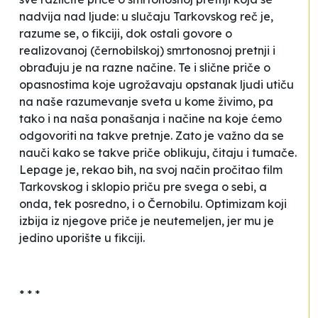
nadvija nad ljude: u slučaju Tarkovskog reč je,
razume se, o fikciji, dok ostali govore o
realizovanoj (černobilskoj) smrtonosnoj pretnji i
obrađuju je na razne načine. Te i slične priče o
opasnostima koje ugrožavaju opstanak ljudi utiču
na naše razumevanje sveta u kome živimo, pa
tako i na naša ponašanja i načine na koje ćemo
odgovoriti na takve pretnje. Zato je važno da se
nauči kako se takve priče oblikuju, čitaju i tumače.
Lepage je, rekao bih, na svoj način
pročitao
film
Tarkovskog i sklopio priču pre svega o sebi, a
onda, tek posredno, i o Černobilu. Optimizam koji
izbija iz njegove priče je neutemeljen, jer mu je
jedino uporište u fikciji.
* * *