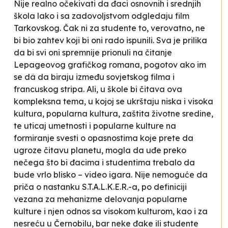
Nije realno očekivati da đaci osnovnih i srednjih
škola lako i sa zadovoljstvom odgledaju film
Tarkovskog. Čak ni za studente to, verovatno, ne
bi bio zahtev koji bi oni rado ispunili. Sva je prilika
da bi svi oni spremnije prionuli na čitanje
Lepageovog grafičkog romana, pogotov ako im
se dâ da biraju između sovjetskog filma i
francuskog stripa. Ali, u škole bi čitava ova
kompleksna tema, u kojoj se ukrštaju niska i visoka
kultura, popularna kultura, zaštita životne sredine,
te uticaj umetnosti i popularne kulture na
formiranje svesti o opasnostima koje prete da
ugroze čitavu planetu, mogla da uđe preko
nečega što bi đacima i studentima trebalo da
bude vrlo blisko – video igara. Nije nemoguće da
priča o nastanku S.T.A.L.K.E.R.-a, po definiciji
vezana za mehanizme delovanja popularne
kulture i njen odnos sa visokom kulturom, kao i za
nesreću u Černobilu, bar neke đake ili studente