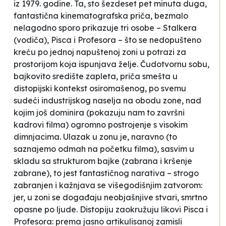
iz 1979. godine. Ta, sto šezdeset pet minuta duga,
fantastična kinematografska priča, bezmalo
nelagodno sporo prikazuje tri osobe – Stalkera
(vodiča), Pisca i Profesora – što se nedopušteno
kreću po jednoj napuštenoj
zoni
u potrazi za
prostorijom koja ispunjava želje
.
Čudotvornu sobu
,
bajkovito središte zapleta, priča smešta u
distopijski kontekst osiromašenog, po svemu
sudeći industrijskog naselja na obodu
zone
, nad
kojim još dominira (pokazuju nam to završni
kadrovi filma) ogromno postrojenje s visokim
dimnjacima. Ulazak u
zonu
je, naravno (to
saznajemo odmah na početku filma), sasvim u
skladu sa strukturom bajke (zabrana i kršenje
zabrane), to jest fantastičnog narativa – strogo
zabranjen i kažnjava se višegodišnjim zatvorom:
jer, u
zoni
se događaju neobjašnjive stvari, smrtno
opasne po ljude. Distopiju zaokružuju likovi Pisca i
Profesora: prema jasno artikulisanoj zamisli