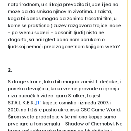
natprirodnom, u sili koja prevazilazi ljude i jedina
može da dâ smisao njihovim životima. I zaista,
koga bi danas mogao da zanima trosatni film, u
kome se praktično (izuzev razgovora trojice inače
– po svemu sudeći – dokonih ljudi) ništa ne
događa, sa naizgled banalnom porukom o
ljudskoj nemoći pred zagonetnom
knjigom sveta
?
2.
S druge strane, lako bih mogao zamisliti dečake, i
poneku devojčicu, kako vreme provode u igranju
niza
pucačkih
video igara
Stalker
, to jest
S.T.A.L.K.E.R.,
[1]
koje je osmislio i između 2007. i
2010. na tržište pustio ukrajinski GSC Game World.
Širom sveta prodato je više miliona kopija samo
prve igre u tom serijalu –
Shadow of Chernobyl
. Ne
bi me začudilo ni ako bi mnogi od tih dečaka i