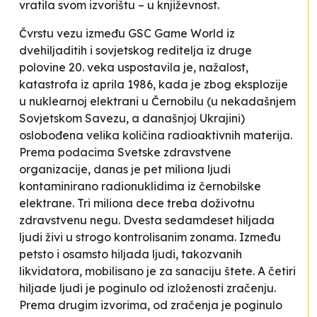
vratila svom izvorištu – u književnost.
Čvrstu vezu između GSC Game World iz
dvehiljaditih i sovjetskog reditelja iz druge
polovine 20. veka uspostavila je, nažalost,
katastrofa iz aprila 1986, kada je zbog eksplozije
u nuklearnoj elektrani u Černobilu (u nekadašnjem
Sovjetskom Savezu, a današnjoj Ukrajini)
oslobođena velika količina radioaktivnih materija.
Prema podacima Svetske zdravstvene
organizacije, danas je pet miliona ljudi
kontaminirano radionuklidima iz černobilske
elektrane. Tri miliona dece treba doživotnu
zdravstvenu negu. Dvesta sedamdeset hiljada
ljudi živi u
strogo kontrolisanim zonama
. Između
petsto i osamsto hiljada ljudi, takozvanih
likvidatora, mobilisano je za sanaciju štete. A četiri
hiljade ljudi je poginulo od izloženosti zračenju.
Prema drugim izvorima, od zračenja je poginulo