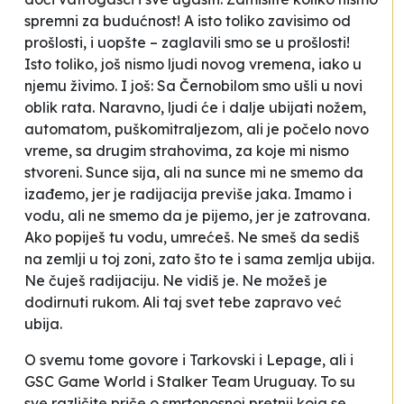
spremni za budućnost! A isto toliko zavisimo od
prošlosti, i uopšte – zaglavili smo se u prošlosti!
Isto toliko, još nismo ljudi novog vremena, iako u
njemu živimo.
I još:
Sa Černobilom smo ušli u novi
oblik rata. Naravno, ljudi će i dalje ubijati nožem,
automatom, puškomitraljezom, ali je počelo novo
vreme, sa drugim strahovima, za koje mi nismo
stvoreni. Sunce sija, ali na sunce mi ne smemo da
izađemo, jer je radijacija previše jaka. Imamo i
vodu, ali ne smemo da je pijemo, jer je zatrovana.
Ako popiješ tu vodu, umrećeš. Ne smeš da sediš
na zemlji u toj zoni, zato što te i sama zemlja ubija.
Ne čuješ radijaciju. Ne vidiš je. Ne možeš je
dodirnuti rukom. Ali taj svet tebe zapravo već
ubija
.
O svemu tome govore i Tarkovski i Lepage, ali i
GSC Game World i Stalker Team Uruguay. To su
sve različite priče o smrtonosnoj pretnji koja se