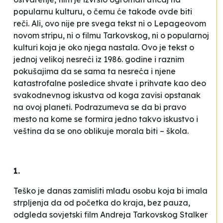
popularnu kulturu, o čemu će takođe ovde biti
reči. Ali, ovo nije pre svega tekst ni o Lepageovom
novom stripu, ni o filmu Tarkovskog, ni o popularnoj
kulturi koja je oko njega nastala. Ovo je tekst o
jednoj velikoj nesreći iz 1986. godine i raznim
pokušajima da se sama ta nesreća i njene
katastrofalne posledice shvate i prihvate kao deo
svakodnevnog iskustva od koga zavisi opstanak
na ovoj planeti. Podrazumeva se da bi pravo
mesto na kome se formira jedno takvo iskustvo i
veština da se ono oblikuje morala biti – škola.
1.
Teško je danas zamisliti mlađu osobu koja bi imala
strpljenja da od početka do kraja, bez pauza,
odgleda sovjetski film Andreja Tarkovskog
Stalker