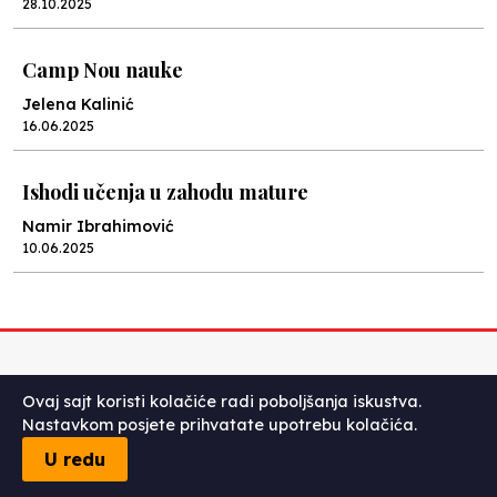
28.10.2025
Camp Nou nauke
Jelena Kalinić
16.06.2025
Ishodi učenja u zahodu mature
Namir Ibrahimović
10.06.2025
Kraj školske godine, fotofiniš
Anes Osmić
04.06.2025
Ovaj sajt koristi kolačiće radi poboljšanja iskustva.
NOVOSTI
Nastavkom posjete prihvatate upotrebu kolačića.
Reformar’s Coming
U redu
Nenad Veličković
29.10.2024