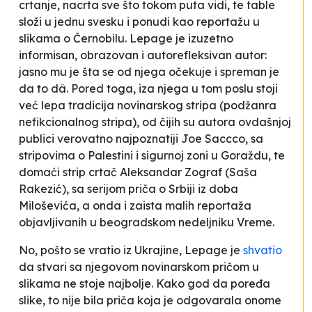
crtanje, nacrta sve što tokom puta vidi, te table
složi u jednu svesku i ponudi kao reportažu u
slikama o Černobilu. Lepage je izuzetno
informisan, obrazovan i autorefleksivan autor:
jasno mu je šta se od njega očekuje i spreman je
da to dâ. Pored toga, iza njega u tom poslu stoji
već lepa tradicija novinarskog stripa (podžanra
nefikcionalnog stripa), od čijih su autora ovdašnjoj
publici verovatno najpoznatiji Joe Saccco, sa
stripovima o Palestini i sigurnoj zoni u Goraždu, te
domaći strip crtač Aleksandar Zograf (Saša
Rakezić), sa serijom priča o Srbiji iz doba
Miloševića, a onda i zaista malih reportaža
objavljivanih u beogradskom nedeljniku
Vreme
.
No, pošto se vratio iz Ukrajine, Lepage je
shvatio
da stvari sa njegovom novinarskom pričom u
slikama ne stoje najbolje. Kako god da poređa
slike, to nije bila priča koja je odgovarala onome