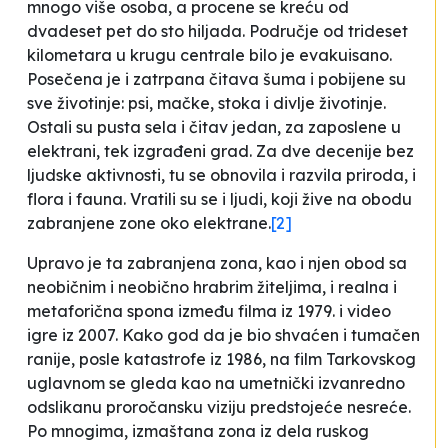
mnogo više osoba, a procene se kreću od
dvadeset pet do sto hiljada. Područje od trideset
kilometara u krugu centrale bilo je evakuisano.
Posečena je i zatrpana čitava šuma i pobijene su
sve životinje: psi, mačke, stoka i divlje životinje.
Ostali su pusta sela i čitav jedan, za zaposlene u
elektrani, tek izgrađeni grad. Za dve decenije bez
ljudske aktivnosti, tu se obnovila i razvila priroda, i
flora i fauna. Vratili su se i ljudi, koji žive na obodu
zabranjene zone oko elektrane.
[2]
Upravo je ta zabranjena zona, kao i njen obod sa
neobičnim i neobično hrabrim žiteljima, i realna i
metaforična spona između filma iz 1979. i video
igre iz 2007. Kako god da je bio shvaćen i tumačen
ranije, posle katastrofe iz 1986, na film Tarkovskog
uglavnom se gleda kao na umetnički izvanredno
odslikanu proročansku viziju predstojeće nesreće.
Po mnogima, izmaštana
zona
iz dela ruskog