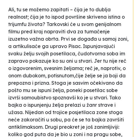
Ali, tu se možemo zapitati – čija je to dublja
realnost; čija je to ispod površine skrivena istina o
trijumfu života? Tarkovski će u svom genijalnom
filmu pred kraj napraviti dva za tumačenje
izuzetno važna obrta. Prvi se događa u samoj
zoni
,
a artikulisaće ga upravo Pisac. Ispunjavajući
svaku želju svojih posetilaca,
čudotvorna soba
im
zapravo pokazuje ko su oni u stvari. Jer tu nije reč
o izgovorenim, svesnim željama; reč je, naprotiv, o
onom dubokom, potisnutom,čije želje se
ja
boji da
prepozna i prizna. Stoga je sasvim očekivano da
pošto mu se ispuni želja, poneki posetilac
sobe
izvrši samoubistvo spoznavši ko je u stvari. Tako
bajka o ispunjenju želja prelazi u žanr strave i
užasa. Nijedan od trojice posjetilaca
zone
stoga
neće zakoračiti u
sobu
, pa će se ta
bajka
završiti
antiklimaksom. Drugi preokret je još zanimljiviji:
koliko god puta da je bio u
zoni
i na pragu
sobe
,