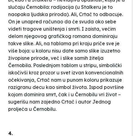
slučaju Černobila: radijacija (u
Stalkeru
je to
naopaka ljudska priroda). Ali, Crtač to odbacuje.
On je unapred računao da će svuda oko sebe
videti tragove uništenja i smrti. I zaista, većim
delom njegovog grafičkog romana dominiraju
takve slike. Ali, na tablama pri kraju priče sve je
više boja: u koloru nisu date samo slike izuzetno
živopisne prirode, već i slike samih žitelja
Černobila. Poslednjom tablom u stripu, simbolički
iskočivši kroz prozor u svet izvan konvencionalnih
očekivanja, Crtač nam u punom koloru prikazuje
razigranu decu kao simbol života. Ispod površine
kojom dominira smrt, čak i u Černobilu vri život –
sugerišu nam zajedno Crtač i autor
Jednog
proljeća u Černobilu
.
4.