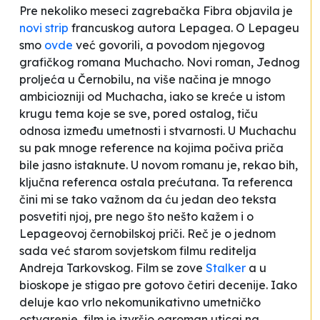
Pre nekoliko meseci zagrebačka Fibra objavila je
novi strip
francuskog autora Lepagea. O Lepageu
smo
ovde
već govorili, a povodom njegovog
grafičkog romana
Muchacho
. Novi roman,
Jednog
proljeća u Černobilu
, na više načina je mnogo
ambiciozniji od
Muchacha
, iako se kreće u istom
krugu tema koje se sve, pored ostalog, tiču
odnosa između umetnosti i stvarnosti. U
Muchachu
su pak mnoge reference na kojima počiva priča
bile jasno istaknute. U novom romanu je, rekao bih,
ključna referenca ostala prećutana. Ta referenca
čini mi se tako važnom da ću jedan deo teksta
posvetiti njoj, pre nego što nešto kažem i o
Lepageovoj černobilskoj priči. Reč je o jednom
sada već starom sovjetskom filmu reditelja
Andreja Tarkovskog. Film se zove
Stalker
a u
bioskope je stigao pre gotovo četiri decenije. Iako
deluje kao vrlo nekomunikativno umetničko
ostvarenje, film je izvršio ogroman uticaj na