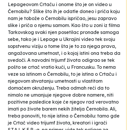
Lepageovom Crtaču i onome što je on video u
Černobilu? Slike što ih je odatle doneo i priča koju
nam je tobože o Černobilu ispričao, jesu zapravo
slike i priča o njemu samom. Kao što u
zoni
iz filma
Tarkovskog svaki njen
posetilac
pronađe samoga
sebe, tako je i Lepage u Ukrajini video tek svoju
sopstvenu viziju o tome šta je to za njega prava,
angažovana umetnost, i o kojoj istini ona treba da
svedoči. A navodni trijumf života odigrao se tek
pošto se crtač vratio kući, u Francusku. To nema
veze sa istinom o Černobilu, to je istina o Crtaču i
njegovom shvatanju umetnosti u vlastitom
domaćem okruženju. Treba odmah reći da to
nimalo ne umanjuje njegove dobre namere, niti
pozitivne posledice koje će njegov rad verovatno
imati po živote barem nekih žitelja Černobila. Ali,
treba ponoviti, to nije istina o Černobilu: tamo gde
je Crtač video trijumf života, kreatori i igrači
S.T.A.L.K.E.R.-a, na primer, vide tek poligon za