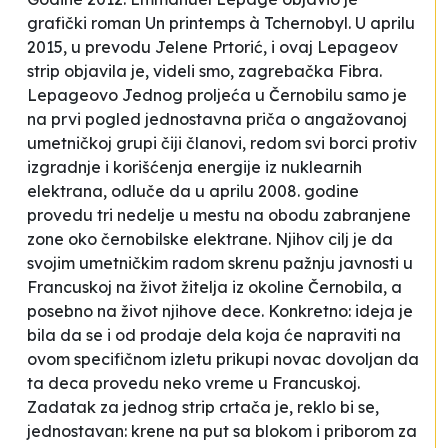
grafički roman
Un printemps à Tchernobyl
. U aprilu
2015, u prevodu Jelene Prtorić, i ovaj Lepageov
strip objavila je, videli smo, zagrebačka Fibra.
Lepageovo
Jednog proljeća u Černobilu
samo je
na prvi pogled jednostavna priča o angažovanoj
umetničkoj grupi čiji članovi, redom svi borci protiv
izgradnje i korišćenja energije iz nuklearnih
elektrana, odluče da u aprilu 2008. godine
provedu tri nedelje u mestu na obodu zabranjene
zone oko černobilske elektrane. Njihov cilj je da
svojim umetničkim radom skrenu pažnju javnosti u
Francuskoj na život žitelja iz okoline Černobila, a
posebno na život njihove dece. Konkretno: ideja je
bila da se i od prodaje dela koja će napraviti na
ovom specifičnom izletu prikupi novac dovoljan da
ta deca provedu neko vreme u Francuskoj.
Zadatak za jednog strip crtača je, reklo bi se,
jednostavan: krene na put sa blokom i priborom za