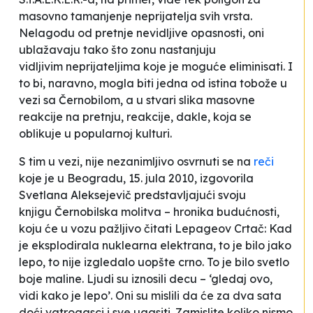
masovno tamanjenje neprijatelja svih vrsta.
Nelagodu od pretnje nevidljive opasnosti, oni
ublažavaju tako što
zonu
nastanjuju
vidljivim
neprijateljima
koje je moguće eliminisati. I
to bi, naravno, mogla biti jedna od
istina
tobože u
vezi sa Černobilom, a u stvari slika masovne
reakcije na pretnju, reakcije, dakle, koja se
oblikuje u popularnoj kulturi.
S tim u vezi, nije nezanimljivo osvrnuti se na
reči
koje je u Beogradu, 15. jula 2010, izgovorila
Svetlana Aleksejevič predstavljajući svoju
knjigu
Černobilska molitva – hronika budućnosti
,
koju će u vozu pažljivo čitati Lepageov Crtač:
Kad
je eksplodirala nuklearna elektrana, to je bilo jako
lepo, to nije izgledalo uopšte crno. To je bilo svetlo
boje maline. Ljudi su iznosili decu – ‘gledaj ovo,
vidi kako je lepo’. Oni su mislili da će za dva sata
doći vatrogasci i sve ugasiti. Zamislite koliko nismo