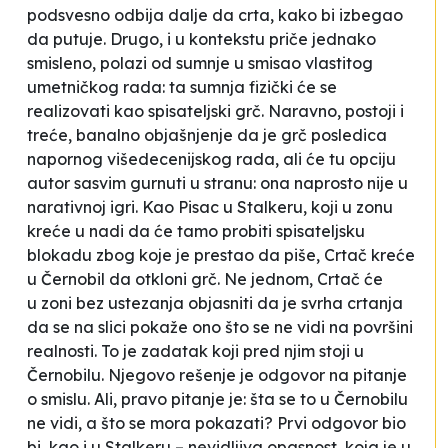
podsvesno odbija dalje da crta, kako bi izbegao
da putuje. Drugo, i u kontekstu priče jednako
smisleno, polazi od sumnje u smisao vlastitog
umetničkog rada: ta sumnja fizički će se
realizovati kao
spisateljski grč
. Naravno, postoji i
treće, banalno objašnjenje da je grč posledica
napornog višedecenijskog rada, ali će tu opciju
autor sasvim gurnuti u stranu: ona naprosto nije u
narativnoj igri. Kao Pisac u
Stalkeru
, koji u
zonu
kreće u nadi da će tamo probiti spisateljsku
blokadu zbog koje je prestao da piše, Crtač kreće
u Černobil da otkloni
grč
. Ne jednom, Crtač će
u
zoni
bez ustezanja objasniti da je svrha crtanja
da se na slici pokaže ono što se ne vidi na površini
realnosti. To je zadatak koji pred njim stoji u
Černobilu. Njegovo rešenje je odgovor na pitanje
o smislu. Ali, pravo pitanje je: šta se to u Černobilu
ne vidi, a što se mora pokazati? Prvi odgovor bio
bi, kao i u
Stalkeru
– nevidljiva opasnost, koja je u