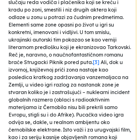
slučaju
reda
vodiča i plaćenika koji se kreću i
kradu po
zoni
, smestili i niz drugih aktera koji
odlaze u
zonu
u potrazi za čudnim
predmetima
.
Elementi same
zone
opasni po život u igri su
konkretni, imenovani i vidljivi. U tom smislu,
ukrajinski autorski tim pokazao se kao verniji
literarnom predlošku koji je ekranizovao Tarkovski.
Reč je, naravno, o naučnofantastičnom romanu
braće Strugacki
Piknik pored puta
.
[3]
Ali, dok u
izvornoj, književnoj priči
zona
nastaje kao
posledica kratkog zadržavanja vanzemaljaca na
Zemlji, u video igri razlog za nastanak
zone
je
stvaran koliko je i zastrašujući – nuklearni incident
globalnih razmera (oblaci s radioaktivnim
materijama iz Černobila nisu bili prekrili samo
Evropu, stigli su i do Afrike).
Pucačka
video igra
odvija se, dakle, u
realnom
ambijentu oko
černobilske elektrane. Isto važi i za urugvajski film,
kao i za seriju kasnije objavljenih romana koji