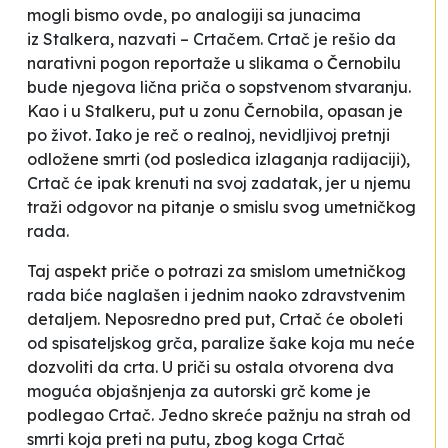
mogli bismo ovde, po analogiji sa junacima
iz
Stalkera
, nazvati – Crtačem. Crtač je rešio da
narativni pogon reportaže u slikama o Černobilu
bude njegova lična priča o sopstvenom stvaranju.
Kao i u
Stalkeru
, put u
zonu
Černobila, opasan je
po život. Iako je reč o realnoj, nevidljivoj pretnji
odložene smrti (od posledica izlaganja radijaciji),
Crtač će ipak krenuti na svoj zadatak, jer u njemu
traži odgovor na pitanje o smislu svog umetničkog
rada.
Taj aspekt priče o potrazi za smislom umetničkog
rada biće naglašen i jednim naoko zdravstvenim
detaljem. Neposredno pred put, Crtač će oboleti
od
spisateljskog grča
, paralize šake koja mu neće
dozvoliti da crta. U priči su ostala otvorena dva
moguća objašnjenja za autorski grč kome je
podlegao Crtač. Jedno skreće pažnju na strah od
smrti koja preti na putu, zbog koga Crtač