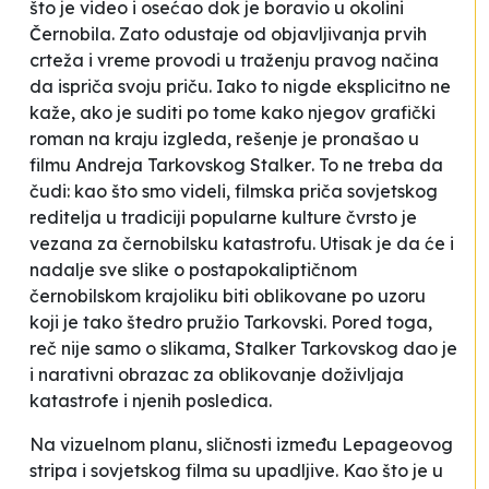
što je video i osećao dok je boravio u okolini
Černobila. Zato odustaje od objavljivanja prvih
crteža i vreme provodi u traženju pravog načina
da ispriča svoju priču. Iako to nigde eksplicitno ne
kaže, ako je suditi po tome kako njegov grafički
roman na kraju izgleda, rešenje je pronašao u
filmu Andreja Tarkovskog
Stalker
. To ne treba da
čudi: kao što smo videli, filmska priča sovjetskog
reditelja u tradiciji popularne kulture čvrsto je
vezana za černobilsku katastrofu. Utisak je da će i
nadalje sve slike o postapokaliptičnom
černobilskom krajoliku biti oblikovane po uzoru
koji je tako štedro pružio Tarkovski. Pored toga,
reč nije samo o slikama,
Stalker
Tarkovskog dao je
i narativni obrazac za oblikovanje doživljaja
katastrofe i njenih posledica.
Na vizuelnom planu, sličnosti između Lepageovog
stripa i sovjetskog filma su upadljive. Kao što je u