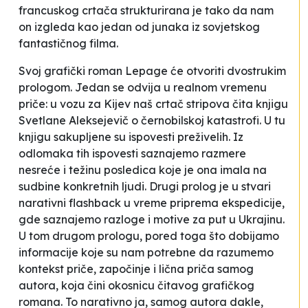
francuskog crtača strukturirana je tako da nam
on izgleda kao jedan od junaka iz sovjetskog
fantastičnog filma.
Svoj grafički roman Lepage će otvoriti dvostrukim
prologom. Jedan se odvija u realnom vremenu
priče: u vozu za Kijev naš crtač stripova čita knjigu
Svetlane Aleksejevič o černobilskoj katastrofi. U tu
knjigu sakupljene su ispovesti preživelih. Iz
odlomaka tih ispovesti saznajemo razmere
nesreće i težinu posledica koje je ona imala na
sudbine konkretnih ljudi. Drugi prolog je u stvari
narativni
flashback
u vreme priprema ekspedicije,
gde saznajemo razloge i motive za put u Ukrajinu.
U tom drugom prologu, pored toga što dobijamo
informacije koje su nam potrebne da razumemo
kontekst priče, započinje i lična priča samog
autora, koja čini okosnicu čitavog grafičkog
romana. To narativno ja, samog autora dakle,