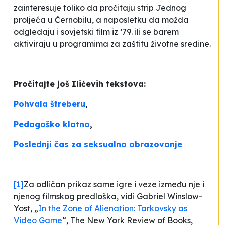
zainteresuje toliko da pročitaju strip
Jednog
proljeća u Černobilu
, a naposletku da možda
odgledaju i sovjetski film iz ’79. ili se barem
aktiviraju u programima za zaštitu životne sredine.
Pročitajte još Ilićevih tekstova:
Pohvala štreberu
,
Pedagoško klatno
,
Poslednji čas za seksualno obrazovanje
[1]
Za odličan prikaz same igre i veze između nje i
njenog filmskog predloška, vidi Gabriel Winslow-
Yost, „
In the Zone of Alienation: Tarkovsky as
Video Game
“,
The New York Review of Books
,