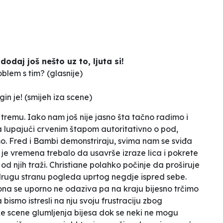
dodaj još nešto uz to, ljuta si!
blem s tim? (
glasnije
)
n je! (
smijeh iza scene
)
tremu. Iako nam još nije jasno šta tačno radimo i
 lupajući crvenim štapom autoritativno o pod,
mo. Fred i Bambi demonstriraju, svima nam se sviđa
je vremena trebalo da usavrše izraze lica i pokrete
d njih traži. Christiane polahko počinje da proširuje
 drugu stranu pogleda uprtog negdje ispred sebe.
na se uporno ne odaziva pa na kraju bijesno trčimo
bismo istresli na nju svoju frustraciju zbog
e scene glumljenja bijesa dok se neki ne mogu