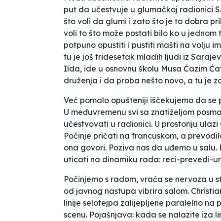
put da učestvuje u glumačkoj radionici S
što voli da glumi i zato što je to dobra p
voli to što može postati bilo ko u jednom
potpuno opustiti i pustiti mašti na volju 
tu je još tridesetak mladih ljudi iz Sara
Ilda, ide u osnovnu školu
Musa Ćazim Ćat
druženja i da proba nešto novo, a tu je 
Već pomalo opušteniji iščekujemo da se p
U međuvremenu svi sa znatiželjom posma
učestvovati u radionici. U prostoriju ulazi
Počinje pričati na francuskom, a prevodi
ona govori. Poziva nas da uđemo u salu
uticati na dinamiku rada: reci-prevedi-ura
Počinjemo s radom, vraća se nervoza u st
od javnog nastupa vibrira salom. Christia
linije selotejpa zalijepljene paralelno 
scenu. Pojašnjava:
kada se nalazite iza lin