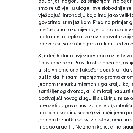
oduprijeti nagonu za smijanjem. Ne osjeti
smo se uživjeli u uloge i sve slobodnije s
vježbajući intonaciju koja ima jako veliki
govorimo istim jezikom. Fred na primjer g
međusobno razumijemo jer pričamo univerz
malo nečija replika izazove provalu smij
dnevno se sada čine prekratkim. Jedva 
Sljedećih dana uvježbavamo različite vari
Christiane radi. Pravi kostur priča pojašn
u isto vrijeme ona također dopušta i da 
pušta da ih i sami mijenjamo prema onom
jednom trenutku mi smo sluga kralju koji
zamišljenog dvorca, ali čim kralj napusti s
dozivajući novog slugu ili sluškinju te s
preuzeti odgovornost za nered (simbolič
bacio na sredinu scene) svi počinjemo pa
jednom trenutku se svi zaustavljamo na s
mogao uraditi!
,
Ne znam ko je, ali ja sigu