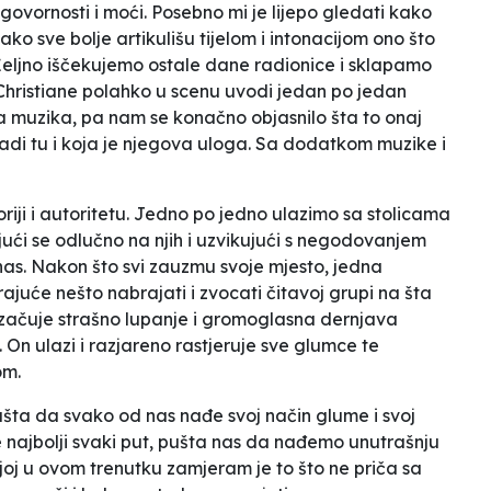
odgovornosti i moći. Posebno mi je lijepo gledati kako
ako sve bolje artikulišu tijelom i intonacijom ono što
 Željno iščekujemo ostale dane radionice i sklapamo
 Christiane polahko u scenu uvodi jedan po jedan
a muzika, pa nam se konačno objasnilo šta to onaj
di tu i koja je njegova uloga. Sa dodatkom muzike i
oriji i autoritetu. Jedno po jedno ulazimo sa stolicama
ći se odlučno na njih i uzvikujući s negodovanjem
nas. Nakon što svi zauzmu svoje mjesto, jedna
irajuće nešto nabrajati i zvocati čitavoj grupi na šta
e začuje strašno lupanje i gromoglasna dernjava
On ulazi i razjareno rastjeruje sve glumce te
om.
pušta da svako od nas nađe svoj način glume i svoj
e najbolji svaki put, pušta nas da nađemo unutrašnju
 joj u ovom trenutku zamjeram je to što ne priča sa