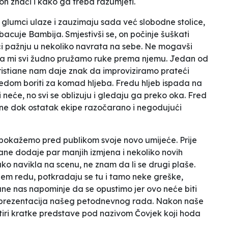
 znači i kako ga treba razumjeti.
vi glumci ulaze i zauzimaju sada već slobodne stolice,
izbacuje Bambija. Smjestivši se, on počinje šuškati
i pažnju u nekoliko navrata na sebe. Ne mogavši
 šta mi svi žudno pružamo ruke prema njemu. Jedan od
istiane nam daje znak da improviziramo prateći
Fredom boriti za komad hljeba. Fredu hljeb ispada na
neće, no svi se oblizuju i gledaju ga preko oka. Fred
scene dok ostatak ekipe razočarano i negodujući
okažemo pred publikom svoje novo umijeće. Prije
ane dodaje par manjih izmjena i nekoliko novih
o navikla na scenu, ne znam da li se drugi plaše.
jem redu, potkradaju se tu i tamo neke greške,
ane nas napominje da se opustimo jer ovo neće biti
 prezentacija našeg petodnevnog rada. Nakon naše
etiri kratke predstave pod nazivom
Čovjek koji hoda