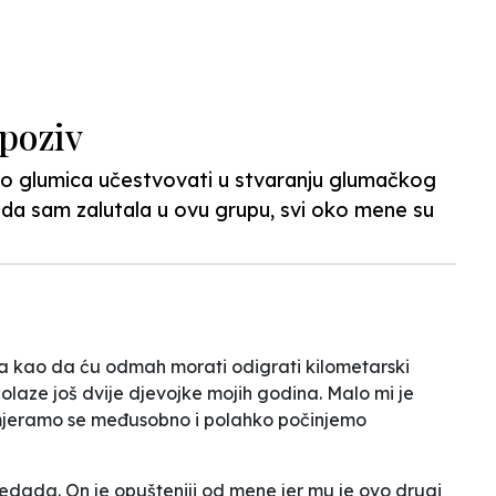
N
 poziv
ao glumica učestvovati u stvaranju glumačkog
da sam zalutala u ovu grupu, svi oko mene su
pa kao da ću odmah morati odigrati kilometarski
olaze još dvije djevojke mojih godina. Malo mi je
dmjeramo se međusobno i polahko počinjemo
ada. On je opušteniji od mene jer mu je ovo drugi